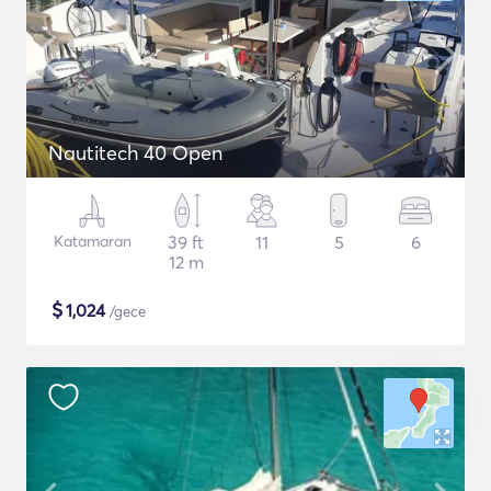
Nautitech 40 Open
Katamaran
39 ft
11
5
6
12 m
$
1,024
/gece