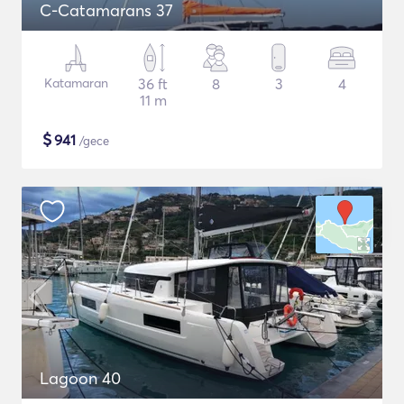
C-Catamarans 37
Katamaran
36 ft
8
3
4
11 m
$
941
/gece
Lagoon 40