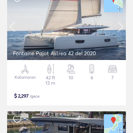
Fontaine Pajot Astrea 42 del 2020
Katamaran
42 ft
10
6
7
13 m
$
2,297
/gece