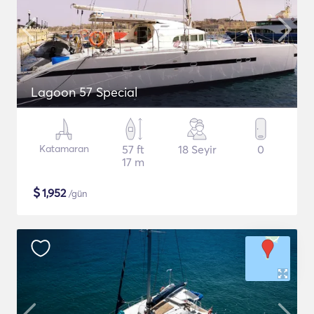
Lagoon 57 Special
Katamaran
57 ft
18 Seyir
0
17 m
$
1,952
/gün