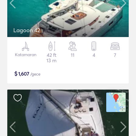
Lagoon 42
Katamaran
42 ft
11
4
7
13 m
$
1,607
/gece