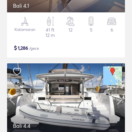
Bali 4.1
Katamaran
41 ft
12
5
6
12 m
$
1,286
/gece
Bali 4.4