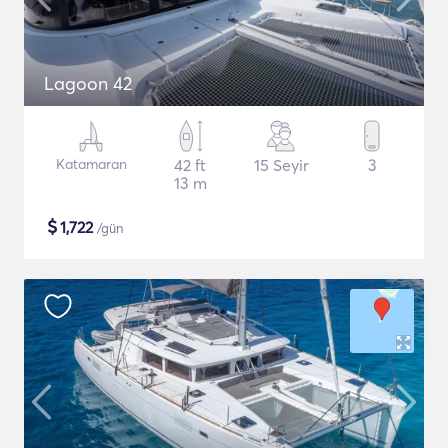
Lagoon 42
Katamaran
42 ft
15 Seyir
3
13 m
$
1,722
/gün