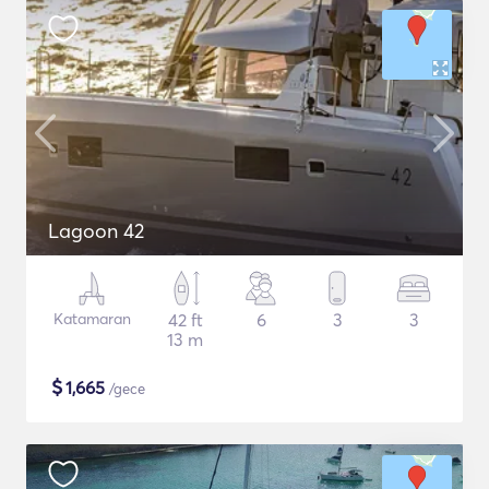
Lagoon 42
Katamaran
42 ft
6
3
3
13 m
$
1,665
/gece