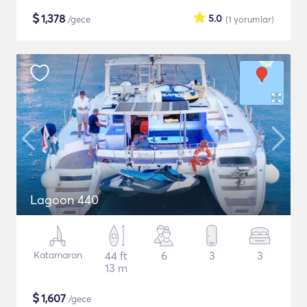
$
1,378
5.0
/gece
(1
yorumlar
)
Lagoon 440
Katamaran
44 ft
6
3
3
13 m
$
1,607
/gece