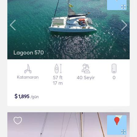
Lagoon 570
Katamaran
57 ft
40 Seyir
0
17 m
$
1,895
/gün