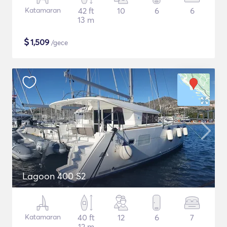
Katamaran
42 ft
10
6
6
13 m
$
1,509
/gece
Lagoon 400 S2
Katamaran
40 ft
12
6
7
12 m