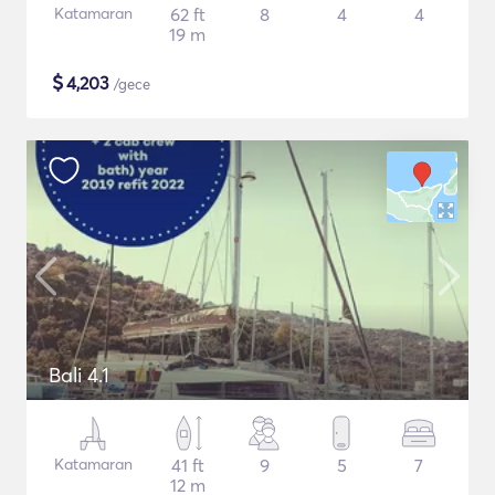
Katamaran
62 ft
8
4
4
19 m
$
4,203
/gece
Bali 4.1
Katamaran
41 ft
9
5
7
12 m