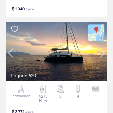
$
1,040
/gece
Lagoon 620
Katamaran
62 ft
8
4
4
19 m
$
3,772
/gece