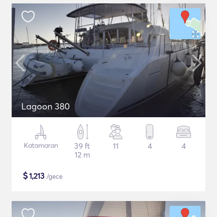
Lagoon 380
Katamaran
39 ft
11
4
4
12 m
$
1,213
/gece