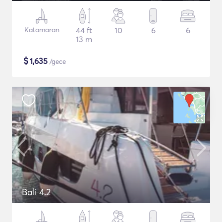
Katamaran
44 ft
10
6
6
13 m
$
1,635
/gece
Bali 4.2