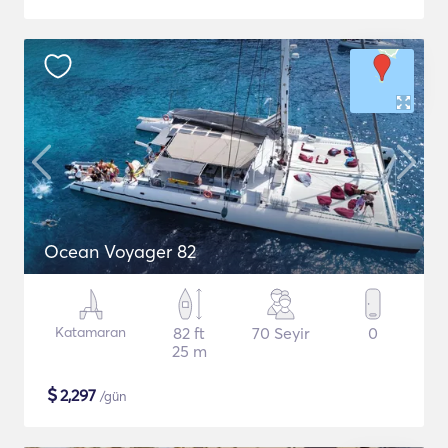
Ocean Voyager 82
Katamaran
82 ft
70 Seyir
0
25 m
$
2,297
/gün