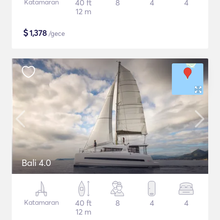
Katamaran
40 ft
8
4
4
12 m
$
1,378
/gece
Bali 4.0
Katamaran
40 ft
8
4
4
12 m