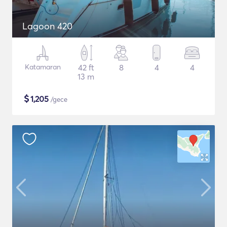
Lagoon 420
Katamaran
42 ft
8
4
4
13 m
$
1,205
/gece