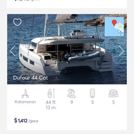
Dufour 44 Cat
Katamaran
44 ft
9
5
5
13 m
$
1,412
/gece