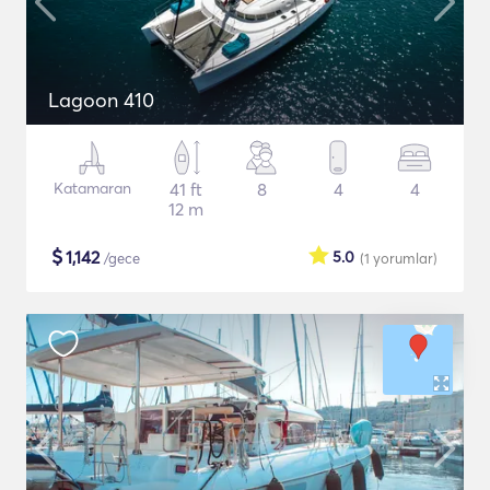
Lagoon 410
Katamaran
41 ft
8
4
4
12 m
$
1,142
5.0
/gece
(1
yorumlar
)