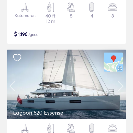
Katamaran
40 ft
8
4
8
12 m
$
1,196
/gece
Lagoon 620 Essense