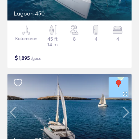
Lagoon 450
Katamaran
45 ft
8
4
4
14 m
$
1,895
/gece