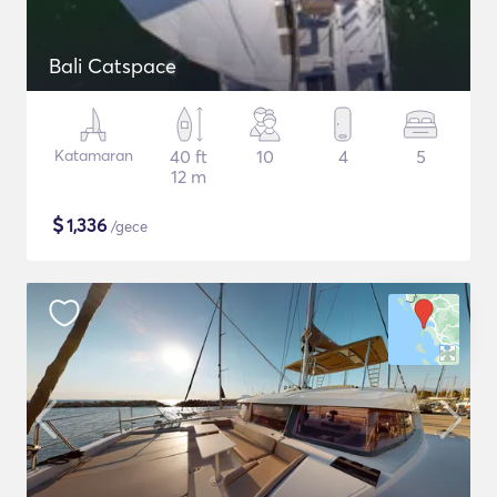
Bali Catspace
Katamaran
40 ft
10
4
5
12 m
$
1,336
/gece