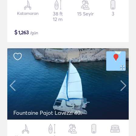
Katamaran
38 ft
15 Seyir
3
12 m
$
1,263
/gün
Fountaine Pajot Lavezzi 40