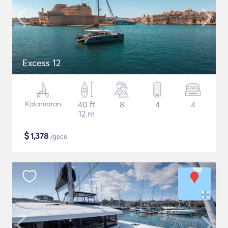
Excess 12
Katamaran
40 ft
8
4
4
12 m
$
1,378
/gece