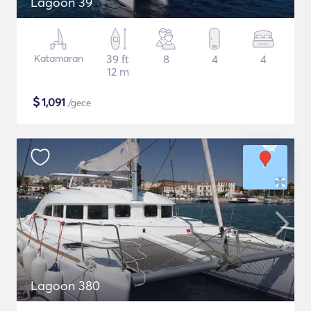
Lagoon 39
Katamaran
39 ft
8
4
4
12 m
$
1,091
/gece
Lagoon 380