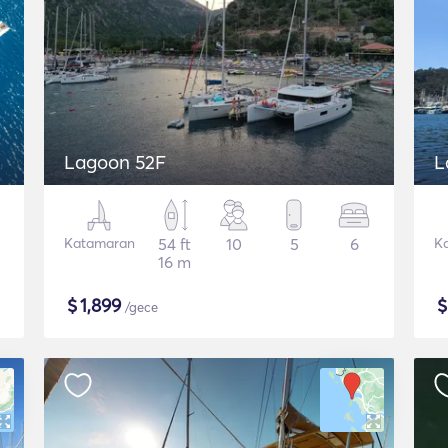
Lagoon 52F
L
Katamaran
54 ft
10
5
6
K
16 m
$
1,899
/gece