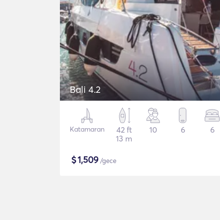
Bali 4.2
Katamaran
42 ft
10
6
6
13 m
$
1,509
/gece