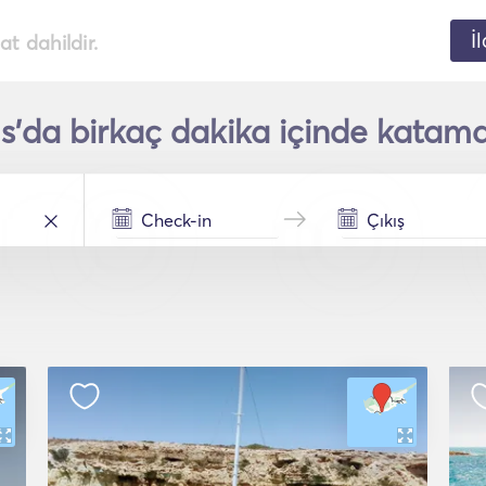
İ
t dahildir.
s'da birkaç dakika içinde katama