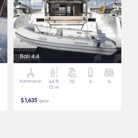
Bali 4.4
Katamaran
44 ft
10
6
6
13 m
$
1,635
/gece