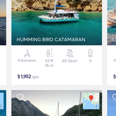
HUMMING BIRD CATAMARAN
L
Katamaran
52 ft
60 Seyir
0
K
16 m
$
1,952
/gün