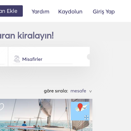
lan Ekle
Yardım
Kaydolun
Giriş Yap
ran kiralayın!
Misafirler
göre sırala:
>