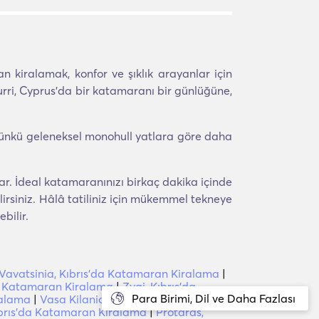
n kiralamak, konfor ve şıklık arayanlar için
ourri, Cyprus'da bir katamaranı bir günlüğüne,
; çünkü geleneksel monohull yatlara göre daha
r. İdeal katamaranınızı birkaç dakika içinde
irsiniz. Hâlâ tatiliniz için mükemmel tekneye
bilir.
Vavatsinia, Kıbrıs'da Katamaran Kiralama
|
da Katamaran Kiralama
|
Zygi, Kıbrıs'da
Para Birimi, Dil ve Daha Fazlası
ralama
|
Vasa Kilaniou, Cyprus'da Katamaran
brıs'da Katamaran Kiralama
|
Protaras,