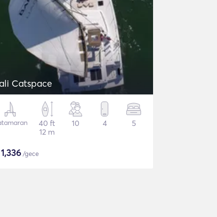
ali Catspace
atamaran
40 ft
10
4
5
12 m
$
1,336
/gece