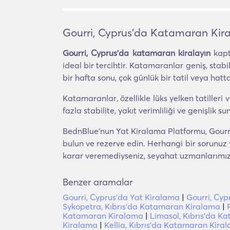
Gourri, Cyprus'da Katamaran Kir
Gourri, Cyprus'da katamaran kiralayın
kapta
ideal bir tercihtir. Katamaranlar geniş, stab
bir hafta sonu, çok günlük bir tatil veya hatta 
Katamaranlar, özellikle lüks yelken tatiller
fazla stabilite, yakıt verimliliği ve genişlik su
BednBlue'nun Yat Kiralama Platformu, Gourri
bulun ve rezerve edin. Herhangi bir sorunuz 
karar veremediyseniz, seyahat uzmanlarımız si
Benzer aramalar
Gourri, Cyprus'da Yat Kiralama
|
Gourri, Cyp
Sykopetra, Kıbrıs'da Katamaran Kiralama
|
Katamaran Kiralama
|
Limasol, Kıbrıs'da 
Kiralama
|
Kellia, Kıbrıs'da Katamaran Kira