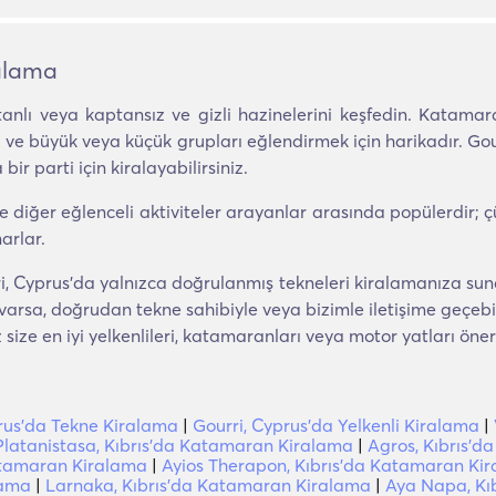
alama
nlı veya kaptansız ve gizli hazinelerini keşfedin. Katamara
il ve büyük veya küçük grupları eğlendirmek için harikadır. G
bir parti için kiralayabilirsiniz.
i ve diğer eğlenceli aktiviteler arayanlar arasında popülerdir
narlar.
, Cyprus'da yalnızca doğrulanmış tekneleri kiralamanıza suna
varsa, doğrudan tekne sahibiyle veya bizimle iletişime geçebil
ze en iyi yelkenlileri, katamaranları veya motor yatları önere
rus'da Tekne Kiralama
|
Gourri, Cyprus'da Yelkenli Kiralama
|
Platanistasa, Kıbrıs'da Katamaran Kiralama
|
Agros, Kıbrıs'
Katamaran Kiralama
|
Ayios Therapon, Kıbrıs'da Katamaran Ki
lama
|
Larnaka, Kıbrıs'da Katamaran Kiralama
|
Aya Napa, Kı