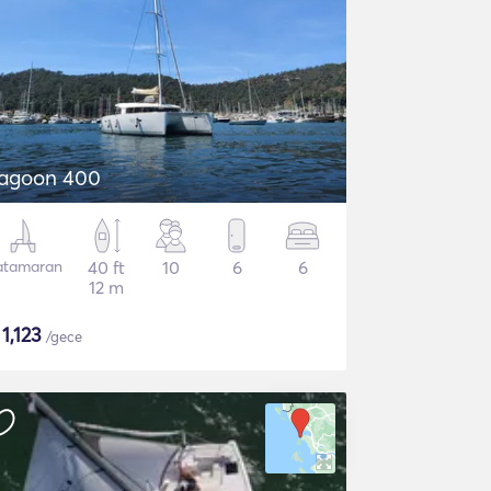
agoon 400
atamaran
40 ft
10
6
6
12 m
$
1,123
/gece