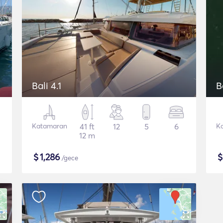
Bali 4.1
B
Katamaran
41 ft
12
5
6
K
12 m
$
1,286
/gece