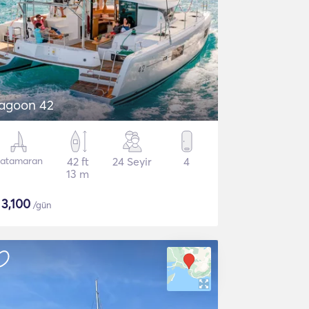
agoon 42
atamaran
42 ft
24 Seyir
4
13 m
$
3,100
/gün