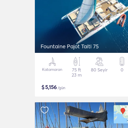
Fountaine Pajot Taiti 75
Katamaran
75 ft
80 Seyir
0
23 m
$
5,156
/gün