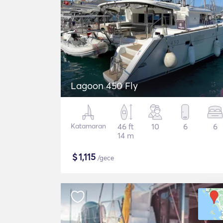
Lagoon 450 Fly
Katamaran
46 ft
10
6
6
14 m
$
1,115
/gece