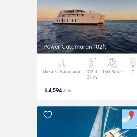
Power Catamaran 102ft
Elektrikli Katamaran
102 ft
150 Seyir
0
31 m
$
4,594
/gün