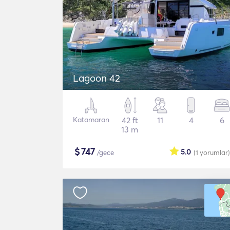
Lagoon 42
Katamaran
42 ft
11
4
6
13 m
$
747
5.0
/gece
(1
yorumlar
)