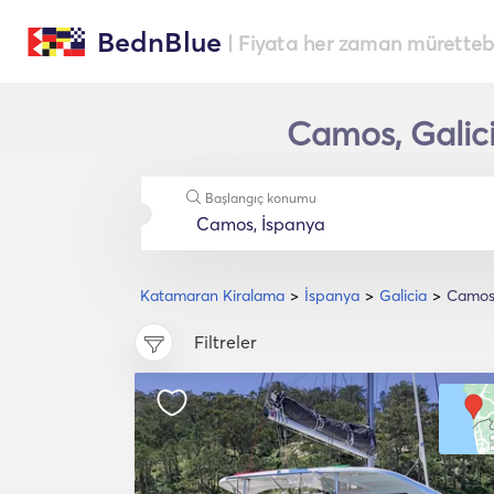
BednBlue
| Fiyata her zaman müretteba
Camos, Galici
Başlangıç konumu
Katamaran Kiralama
İspanya
Galicia
Camo
Filtreler