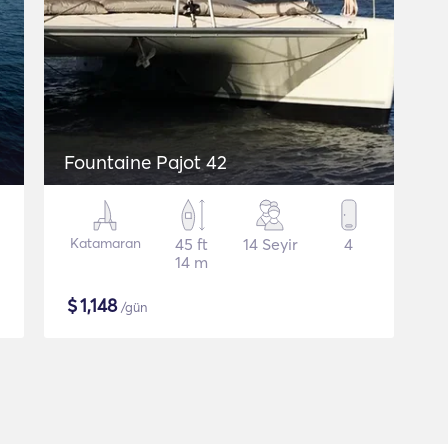
Fountaine Pajot 42
Katamaran
45 ft
14 Seyir
4
14 m
$
1,148
/gün