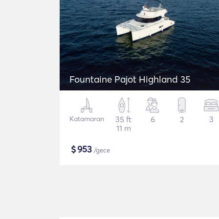
Fountaine Pajot Highland 35
Katamaran
35 ft
6
2
3
11 m
$
953
/gece