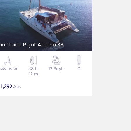
ountaine Pajot Athena 38
atamaran
38 ft
12 Seyir
0
12 m
$
1,292
/gün