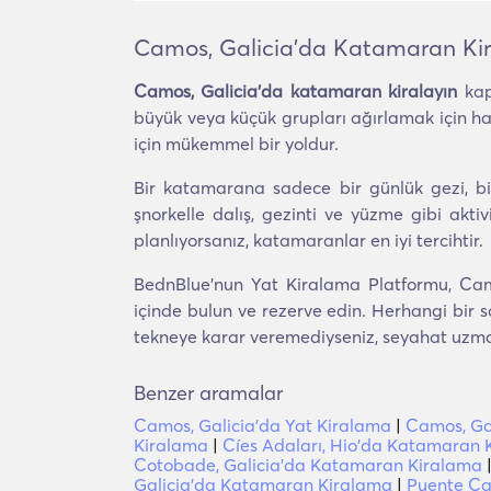
Camos, Galicia'da Katamaran Ki
Camos, Galicia'da katamaran kiralayın
kapt
büyük veya küçük grupları ağırlamak için h
için mükemmel bir yoldur.
Bir katamarana sadece bir günlük gezi, bir
şnorkelle dalış, gezinti ve yüzme gibi akti
planlıyorsanız, katamaranlar en iyi tercihtir.
BednBlue'nun Yat Kiralama Platformu, Camo
içinde bulun ve rezerve edin. Herhangi bir s
tekneye karar veremediyseniz, seyahat uzmanla
Benzer aramalar
Camos, Galicia'da Yat Kiralama
|
Camos, Ga
Kiralama
|
Cíes Adaları, Hio'da Katamaran 
Cotobade, Galicia'da Katamaran Kiralama
Galicia'da Katamaran Kiralama
|
Puente Ca