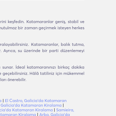
rini keşfedin. Katamaranlar geniş, stabil ve
unutulmaz bir zaman geçirmek isteyen herkes
alayabilirsiniz. Katamaranlar, balık tutma,
r. Ayrıca, su üzerinde bir parti düzenlemeyi
 sunar. İdeal katamaranınızı birkaç dakika
 geçebilirsiniz. Hâlâ tatiliniz için mükemmel
arı önerebilir.
a
|
El Castro, Galicia'da Katamaran
 Galicia'da Katamaran Kiralama
|
icia'da Katamaran Kiralama
|
Samieira,
Katamaran Kiralama
|
Arbo, Galicia'da