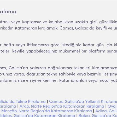
ralama
anlı veya kaptansız ve kalabalıktan uzakta gizli güzellikle
arikadır. Katamaran kiralamak, Camos, Galicia'da keyifli ve 
 hafta veya ihtiyacınıza göre istediğiniz kadar gün için kir
viteleri keyifle yapabileceğiniz mükemmel bir platform suna
s, Galicia'da yalnızca doğrulanmış tekneleri kiralamanıza
orunuz varsa, doğrudan tekne sahibiyle veya bizimle iletişime
rımız size en iyi yelkenlileri, katamaranları veya motor yatl
licia'da Tekne Kiralama
|
Camos, Galicia'da Yelkenli Kiralam
Kiralama
|
Arão, Norte Region'da Katamaran Kiralama
|
Oya,
|
Monção, Norte Region'da Katamaran Kiralama
|
Adina, Gal
ldelas, Galicia'da Katamaran Kiralama
|
Balea, Galicia'da 