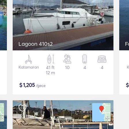
Lagoon 410s2
F
Katamaran
41 ft
10
4
4
K
12 m
$
1,205
/gece