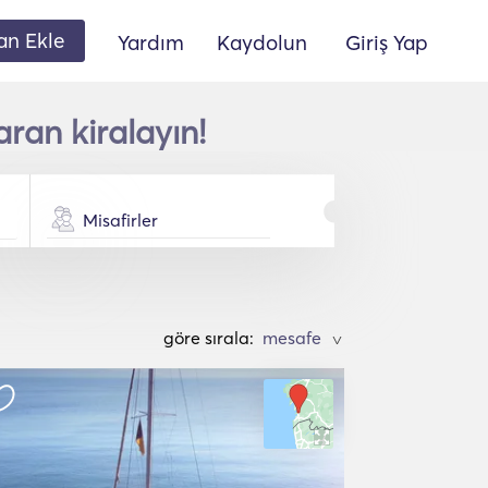
lan Ekle
Yardım
Kaydolun
Giriş Yap
ran kiralayın!
Misafirler
göre sırala:
>