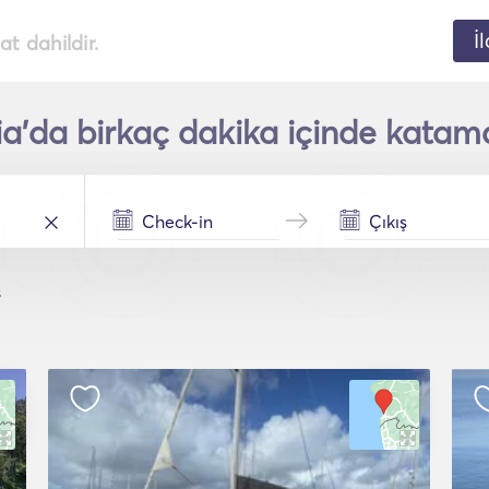
İ
t dahildir.
a'da birkaç dakika içinde katama
s