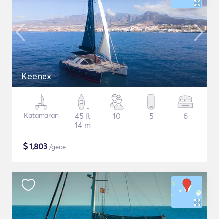
Keenex
Katamaran
45 ft
10
5
6
14 m
$
1,803
/gece