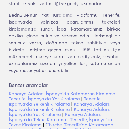
stabilite, yakıt verimliliği ve genişlik sunarlar.
BednBlue'nun Yat Kiralama Platformu, Tenerife,
İspanya'da yalnızca doğrulanmış tekneleri
kiralamanıza sunar. İdeal katamaranınızı birkaç
dakika içinde bulun ve rezerve edin. Herhangi bir
sorunuz varsa, doğrudan tekne sahibiyle veya
bizimle iletişime geçebilirsiniz. Hâlâ tatiliniz için
mükemmel tekneye karar veremediyseniz, seyahat
uzmanlarımız size en iyi yelkenlileri, katamaranları
veya motor yatları önerebilir.
Benzer aramalar
Kanarya Adaları, İspanya'da Katamaran Kiralama
|
Tenerife, İspanya'da Yat Kiralama
|
Tenerife,
İspanya'da Yelkenli Kiralama
|
Kanarya Adaları,
İspanya'da Yelkenli Kiralama
|
Kanarya Adaları,
İspanya'da Yat Kiralama
|
Kanarya Adaları,
İspanya'da Tekne Kiralama
|
Tenerife, İspanya'da
Tekne Kiralama
|
Chirche, Tenerife'da Katamaran