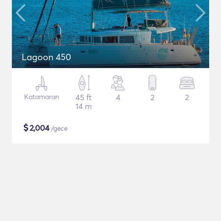
Lagoon 450
Katamaran
45 ft
4
2
2
14 m
$
2,004
/gece