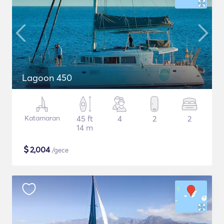
Lagoon 450
Katamaran
45 ft
4
2
2
14 m
$
2,004
/gece