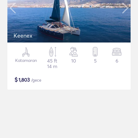
Keenex
Katamaran
45 ft
10
5
6
14 m
$
1,803
/gece