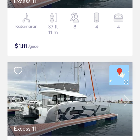
Excess 11
Katamaran
37 ft
8
4
4
11 m
$
1,111
/gece
Excess 11