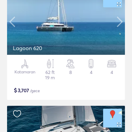
Lagoon 620
Katamaran
62 ft
8
4
4
19 m
$
3,707
/gece