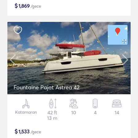
$
1,869
/gece
Fountaine Pajot Astrea 42
Katamaran
42 ft
10
4
14
13 m
$
1,533
/gece