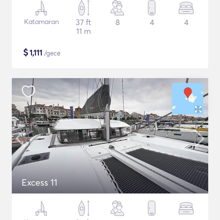
Katamaran
37 ft
8
4
4
11 m
$
1,111
/gece
Excess 11