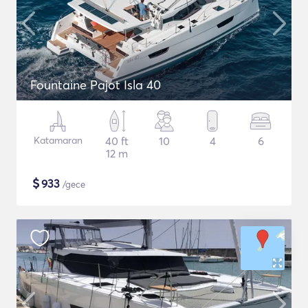
Fountaine Pajot Isla 40
Katamaran
40 ft
10
4
6
12 m
$
933
/gece