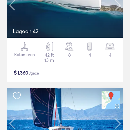
Lagoon 42
Katamaran
42 ft
8
4
4
13 m
$
1,360
/gece