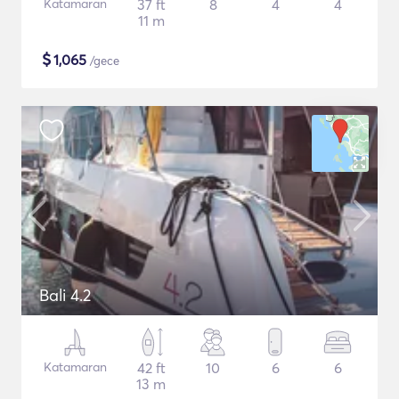
Katamaran
37 ft
8
4
4
11 m
$
1,065
/gece
Bali 4.2
Katamaran
42 ft
10
6
6
13 m