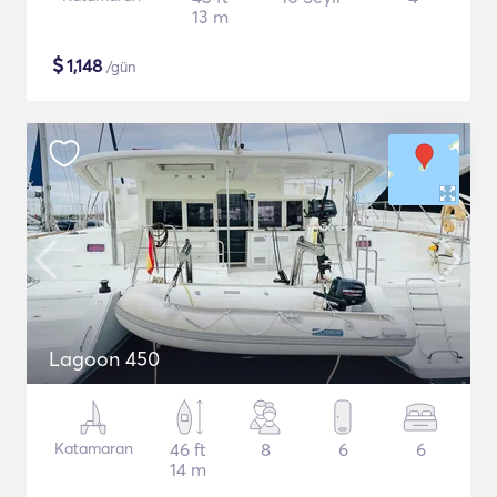
13 m
$
1,148
/gün
Lagoon 450
Katamaran
46 ft
8
6
6
14 m