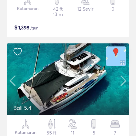
Katamaran
42 ft
12 Seyir
0
13 m
$
1,398
/gün
Bali 5.4
Katamaran
55 ft
11
5
7