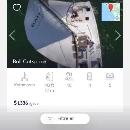
Bali Catspace
Katamaran
40 ft
10
4
5
12 m
$
1,336
/gece
Filtreler