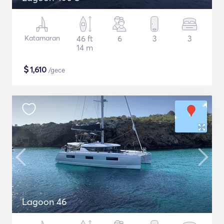
Katamaran
46 ft
6
3
3
14 m
$
1,610
/gece
Lagoon 46