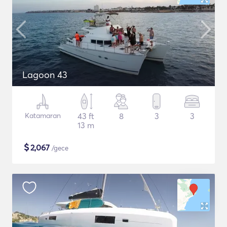
Lagoon 43
Katamaran
43 ft
8
3
3
13 m
$
2,067
/gece