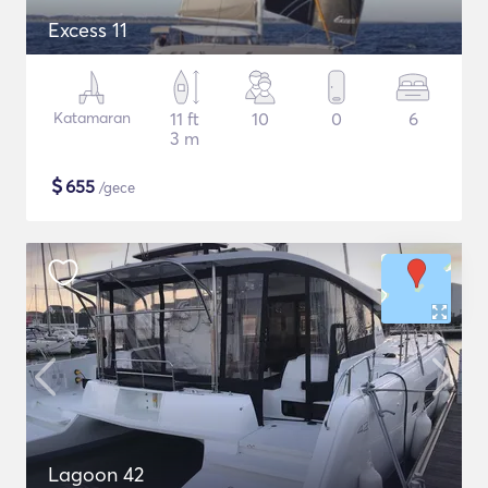
Excess 11
Katamaran
11 ft
10
0
6
3 m
$
655
/gece
Lagoon 42