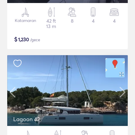
Katamaran
42 ft
8
4
4
13 m
$
1,230
/gece
Lagoon 42