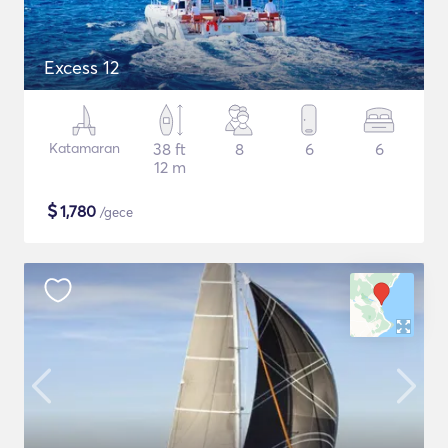
Excess 12
Katamaran
38 ft
8
6
6
12 m
$
1,780
/gece