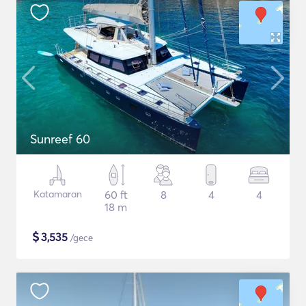
Sunreef 60
Katamaran
60 ft
8
4
4
18 m
$
3,535
/gece