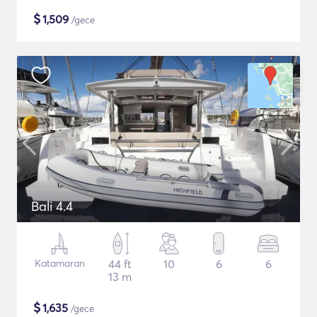
$
1,509
/gece
Bali 4.4
Katamaran
44 ft
10
6
6
13 m
$
1,635
/gece