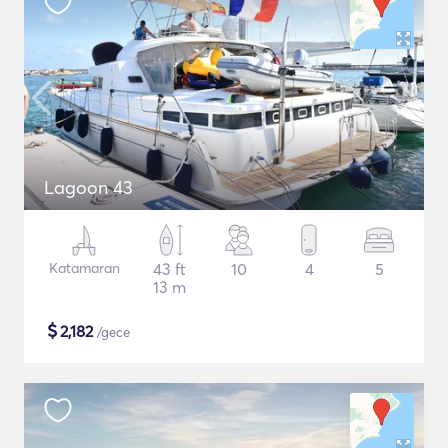
Lagoon 43
Katamaran
43 ft
10
4
5
13 m
$
2,182
/gece