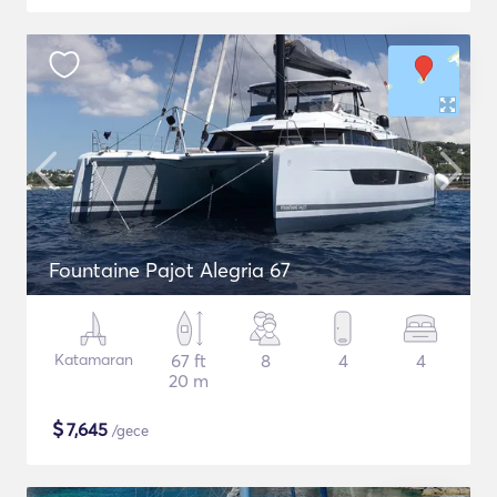
Fountaine Pajot Alegria 67
Katamaran
67 ft
8
4
4
20 m
$
7,645
/gece