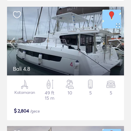
Bali 4.8
Katamaran
49 ft
10
5
5
15 m
$
2,804
/gece