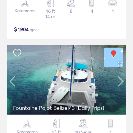
Katamaran
46 ft
8
4
4
14 m
$
1,904
/gece
Fountaine Pajot Belize 43 (Daily Trips)
Katamaran
43 ft
10 Seyir
4