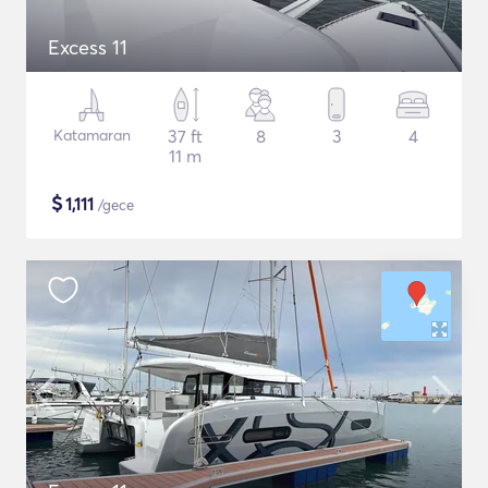
Excess 11
Katamaran
37 ft
8
3
4
11 m
$
1,111
/gece