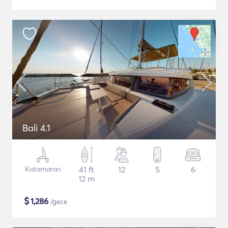
Bali 4.1
Katamaran
41 ft
12
5
6
12 m
$
1,286
/gece