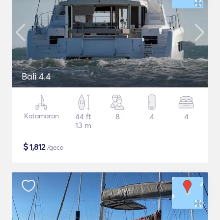
Bali 4.4
Katamaran
44 ft
8
4
4
13 m
$
1,812
/gece