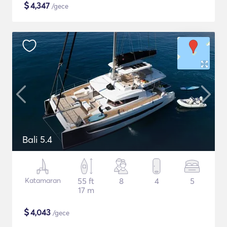
$
4,347
/gece
Bali 5.4
Katamaran
55 ft
8
4
5
17 m
$
4,043
/gece