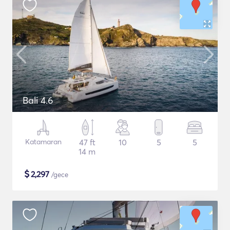
Bali 4.6
Katamaran
47 ft
10
5
5
14 m
$
2,297
/gece