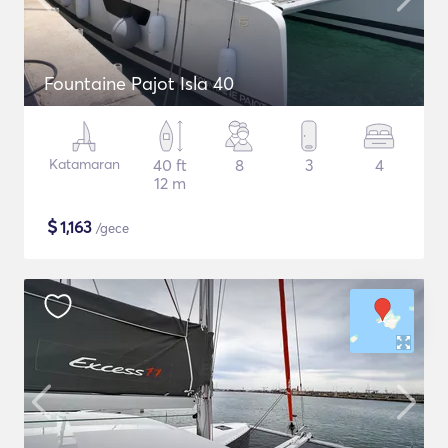
Fountaine Pajot Isla 40
Katamaran
40 ft
8
3
4
12 m
$
1,163
/gece