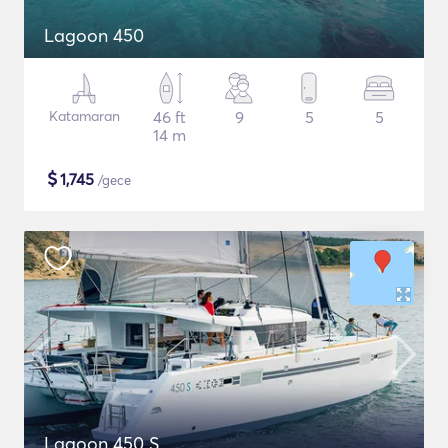
Lagoon 450
Katamaran
46 ft
9
5
5
14 m
$
1,745
/gece
Lagoon 450 S