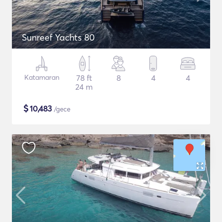
Sunreef Yachts 80
Katamaran
78 ft
8
4
4
24 m
$
10,483
/gece