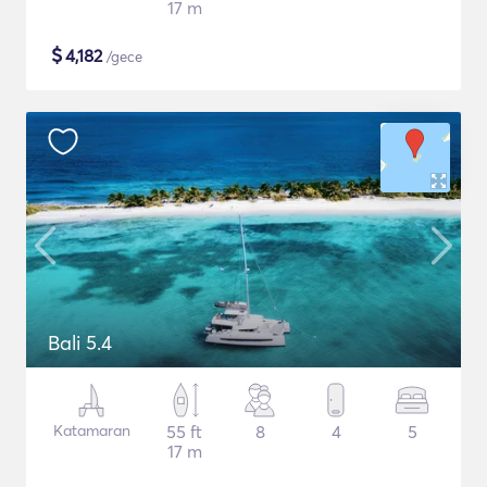
17 m
$
4,182
/gece
Bali 5.4
Katamaran
55 ft
8
4
5
17 m