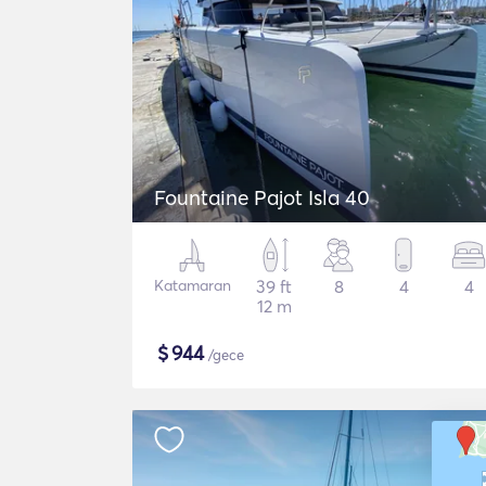
Fountaine Pajot Isla 40
Katamaran
39 ft
8
4
4
12 m
$
944
/gece