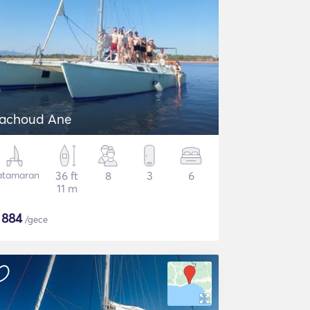
achoud Ane
atamaran
36 ft
8
3
6
11 m
$
884
/gece