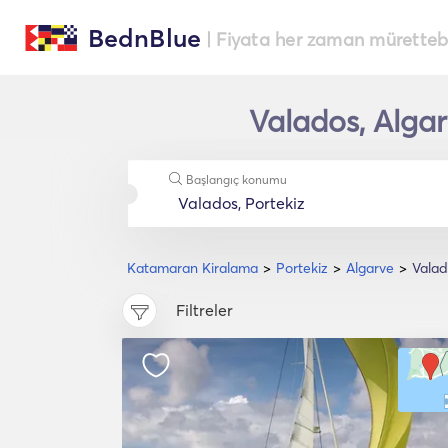
BednBlue
| Fiyata her zaman müretteba
Valados, Algar
Başlangıç konumu
Katamaran Kiralama
Portekiz
Algarve
Valad
Filtreler