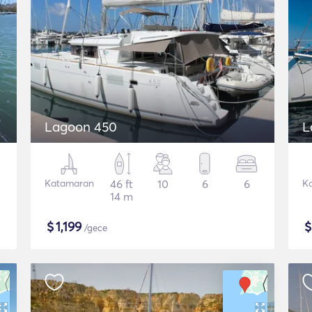
Lagoon 450
L
Katamaran
46 ft
10
6
6
K
14 m
$
1,199
/gece