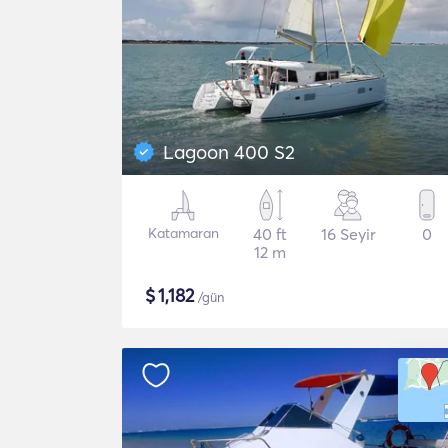
Lagoon 400 S2
Katamaran
40 ft
16 Seyir
0
12 m
$
1,182
/gün