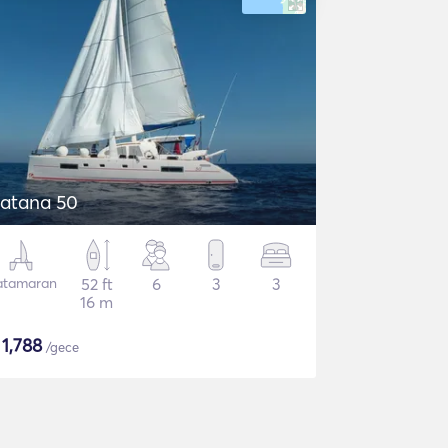
atana 50
atamaran
52 ft
6
3
3
16 m
$
1,788
/gece