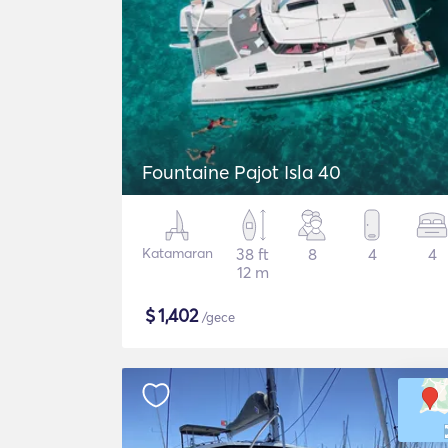
Fountaine Pajot Isla 40
Katamaran
38 ft
8
4
4
12 m
$
1,402
/gece