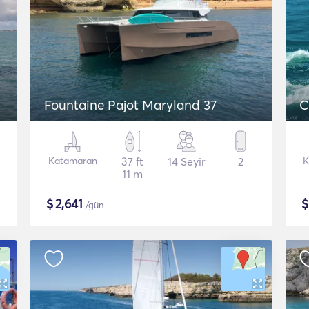
Fountaine Pajot Maryland 37
C
Katamaran
37 ft
14 Seyir
2
K
11 m
$
2,641
/gün