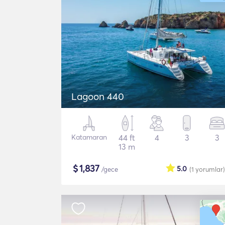
Lagoon 440
Katamaran
44 ft
4
3
3
13 m
$
1,837
5.0
/gece
(1
yorumlar
)