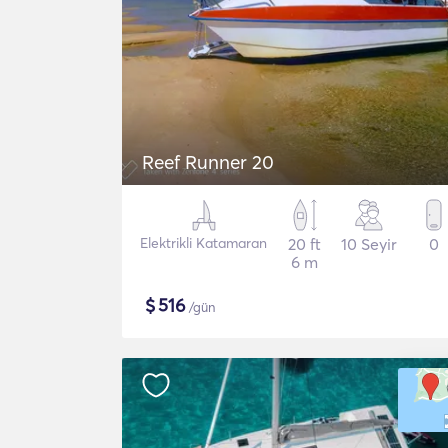
Reef Runner 20
Elektrikli Katamaran
20 ft
10 Seyir
0
6 m
$
516
/gün