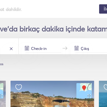
İ
t dahildir.
ve'da birkaç dakika içinde katam
os