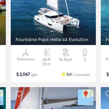
Fountaine Pajot Helia 44 Evolution
F
Katamaran
44 ft
16 Seyir
3
K
13 m
$
2,067
5.0
/gün
(1
yorumlar
)