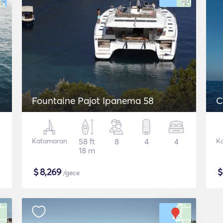
Fountaine Pajot Ipanema 58
C
Katamaran
58 ft
8
4
4
K
18 m
$
8,269
/gece