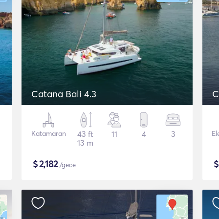
Catana Bali 4.3
C
Katamaran
43 ft
11
4
3
El
13 m
$
2,182
/gece