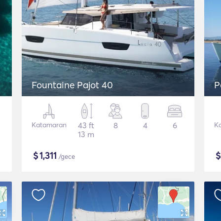
Fountaine Pajot 40
P
Katamaran
43 ft
8
4
6
K
13 m
$
1,311
/gece