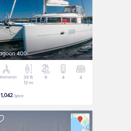
agoon 400
atamaran
39 ft
9
4
4
12 m
$
1,042
/gece