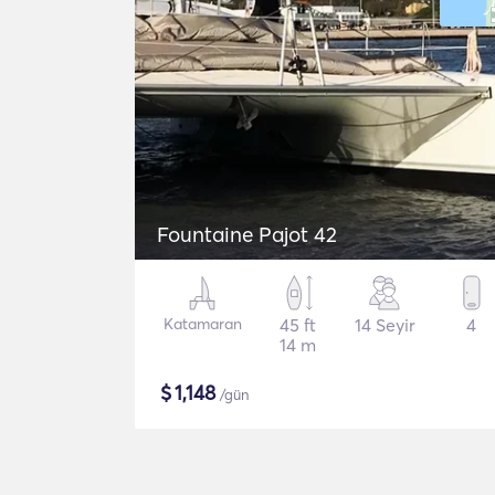
Fountaine Pajot 42
Katamaran
45 ft
14 Seyir
4
14 m
$
1,148
/gün