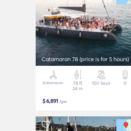
Catamaran 78 (price is for 5 hours)
Katamaran
78 ft
150 Seyir
0
24 m
$
6,891
/gün