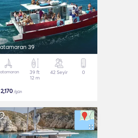
atamaran 39
atamaran
39 ft
42 Seyir
0
12 m
$
2,170
/gün