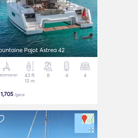
ountaine Pajot Astrea 42
atamaran
43 ft
8
4
4
13 m
$
1,705
/gece