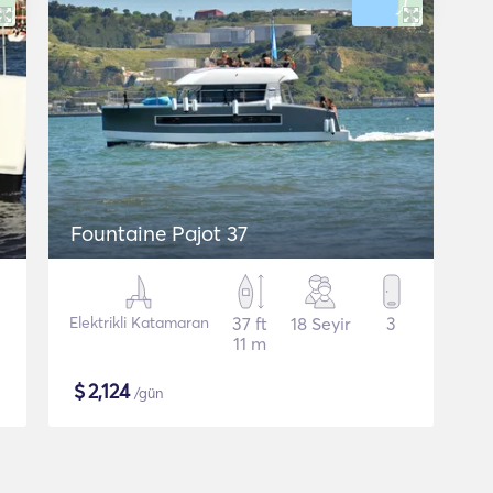
Fountaine Pajot 37
Elektrikli Katamaran
37 ft
18 Seyir
3
11 m
$
2,124
/gün