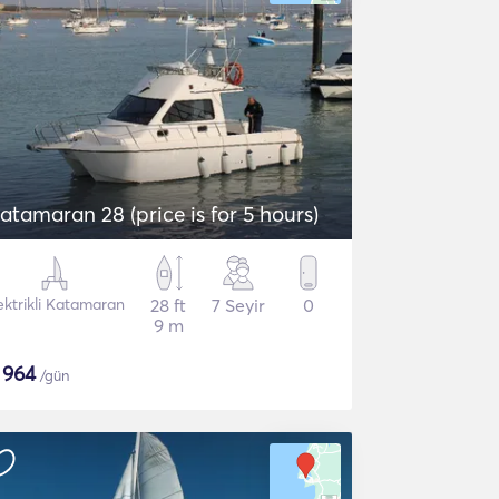
atamaran 28 (price is for 5 hours)
ektrikli Katamaran
28 ft
7 Seyir
0
9 m
$
964
/gün