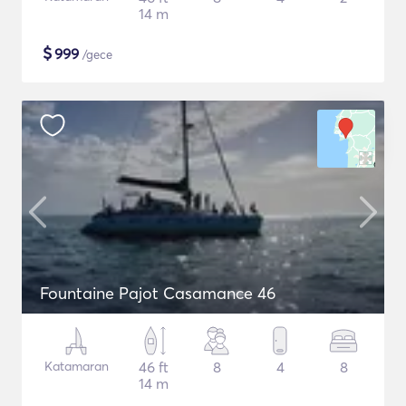
14 m
$
999
/gece
Fountaine Pajot Casamance 46
Katamaran
46 ft
8
4
8
14 m