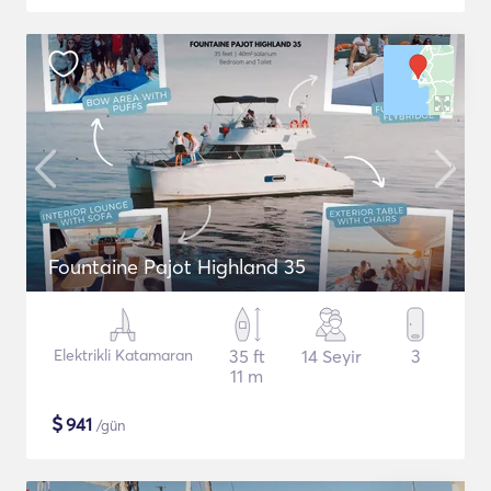
Fountaine Pajot Highland 35
Elektrikli Katamaran
35 ft
14 Seyir
3
11 m
$
941
/gün