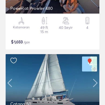
Powercat Prowler 480
Katamaran
49 ft
40 Seyir
4
15 m
$
1,033
/gün
Catana 50