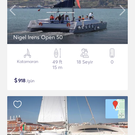
Nigel Irens Open 50
Katamaran
49 ft
18 Seyir
0
15 m
$
918
/gün