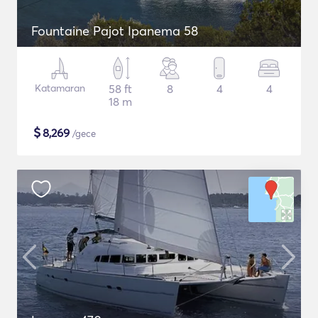
Fountaine Pajot Ipanema 58
Katamaran
58 ft
8
4
4
18 m
$
8,269
/gece