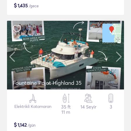
$
1,435
/gece
Fountaine Pajot Highland 35
Elektrikli Katamaran
35 ft
14 Seyir
3
11 m
$
1,142
/gün