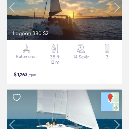
Lagoon 380 S2
Katamaran
38 ft
14 Seyir
3
12 m
$
1,263
/gün