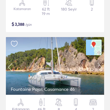
Katamaran
62 ft
180 Seyir
2
19 m
$
3,388
/gün
Fountaine Pajot Casamance 46
Katamaran
46 ft
8
4
2