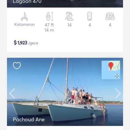
Lagoon 470
Katamaran
47 ft
14
4
4
14 m
$
1,923
/gece
Pachoud Ane