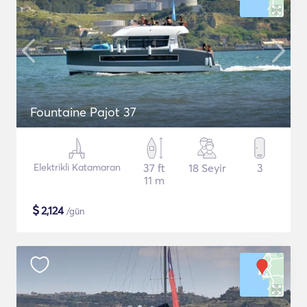
Fountaine Pajot 37
Elektrikli Katamaran
37 ft
18 Seyir
3
11 m
$
2,124
/gün