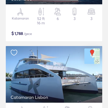
Katamaran
52 ft
6
3
3
16 m
$
1,788
/gece
Catamaran Lisbon