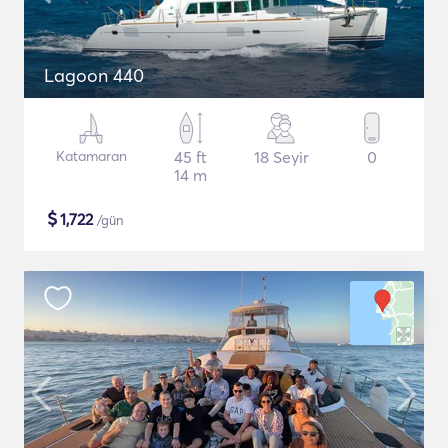
Lagoon 440
Katamaran
45 ft
18 Seyir
0
14 m
$
1,722
/gün