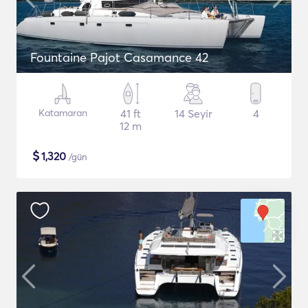
Fountaine Pajot Casamance 42
Katamaran
41 ft
14 Seyir
4
12 m
$
1,320
/gün