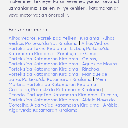
mükemmel tekneye karar veremediyseniz, seyahat
uzmanlarımız size en iyi yelkenlileri, katamaranları
veya motor yatları önerebilir.
Benzer aramalar
Alhos Vedros, Portekiz'da Yelkenli Kiralama
|
Alhos
Vedros, Portekiz'da Yat Kiralama
|
Alhos Vedros,
Portekiz'da Tekne Kiralama
|
Lizbon, Portekiz'da
Katamaran Kiralama
|
Zambujal de Cima,
Portekiz'da Katamaran Kiralama
|
Oeiras,
Portekiz'da Katamaran Kiralama
|
Águas de Moura,
Portekiz'da Katamaran Kiralama
|
Rinchoa,
Portekiz'da Katamaran Kiralama
|
Manique de
Baixo, Portekiz'da Katamaran Kiralama
|
Mem
Martins, Portekiz'da Katamaran Kiralama
|
Codiceira, Portekiz'da Katamaran Kiralama
|
Penedo, Portugal'da Katamaran Kiralama
|
Ericeira,
Portekiz'da Katamaran Kiralama
|
Aldeia Nova do
Concelho, Algarve'da Katamaran Kiralama
|
Arábia,
Algarve'da Katamaran Kiralama