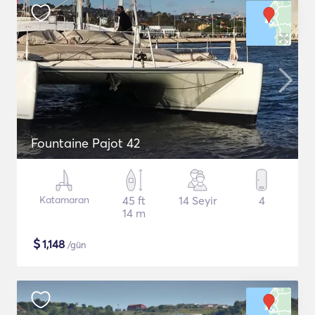
Fountaine Pajot 42
Katamaran
45 ft
14 Seyir
4
14 m
$
1,148
/gün