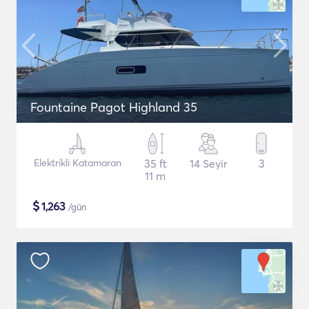
Fountaine Pagot Highland 35
Elektrikli Katamaran
35 ft
14 Seyir
3
11 m
$
1,263
/gün