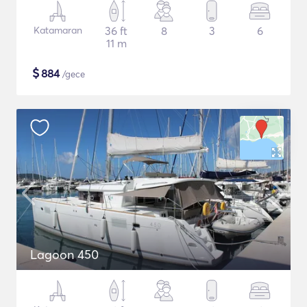
Katamaran
36 ft
8
3
6
11 m
$
884
/gece
Lagoon 450