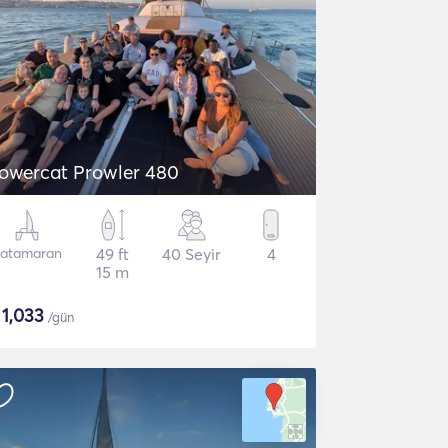
owercat Prowler 480
atamaran
49 ft
40 Seyir
4
15 m
$
1,033
/gün