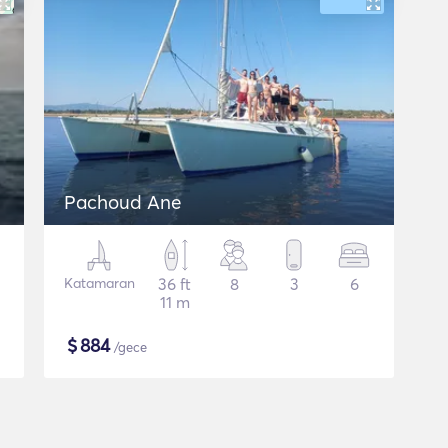
Pachoud Ane
Katamaran
36 ft
8
3
6
11 m
$
884
/gece