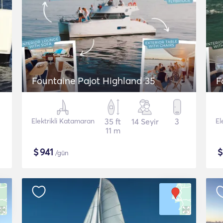
Fountaine Pajot Highland 35
F
Elektrikli Katamaran
35 ft
14 Seyir
3
El
11 m
$
941
/gün