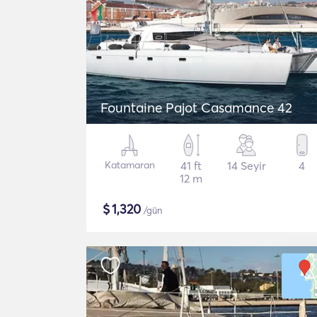
Fountaine Pajot Casamance 42
Katamaran
41 ft
14 Seyir
4
12 m
$
1,320
/gün