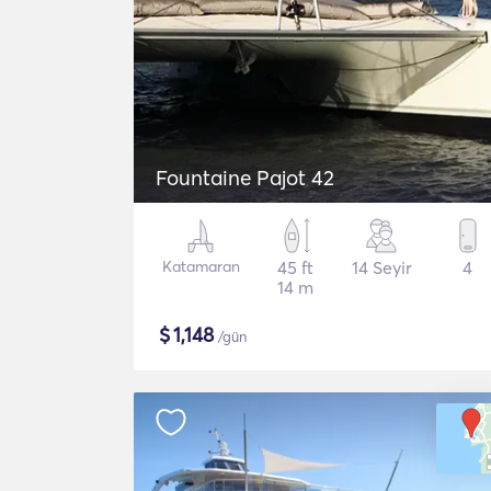
Fountaine Pajot 42
Katamaran
45 ft
14 Seyir
4
14 m
$
1,148
/gün