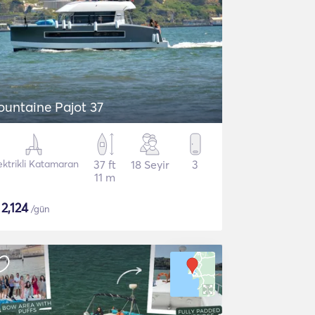
ountaine Pajot 37
ektrikli Katamaran
37 ft
18 Seyir
3
11 m
$
2,124
/gün