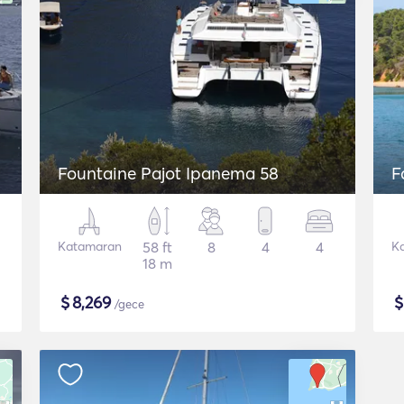
Fountaine Pajot Ipanema 58
F
Katamaran
58 ft
8
4
4
K
18 m
$
8,269
/gece