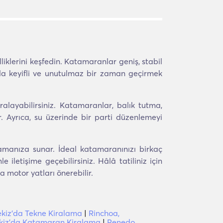
iklerini keşfedin. Katamaranlar geniş, stabil
da keyifli ve unutulmaz bir zaman geçirmek
alayabilirsiniz. Katamaranlar, balık tutma,
r. Ayrıca, su üzerinde bir parti düzenlemeyi
amanıza sunar. İdeal katamaranınızı birkaç
letişime geçebilirsiniz. Hâlâ tatiliniz için
 motor yatları önerebilir.
ekiz'da Tekne Kiralama
|
Rinchoa,
ekiz'da Katamaran Kiralama
|
Penedo,