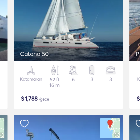
Catana 50
P
Katamaran
52 ft
6
3
3
K
16 m
$
1,788
/gece