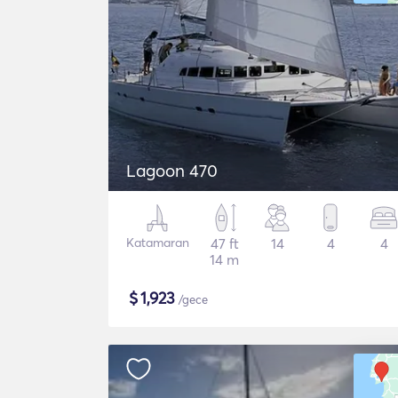
Lagoon 470
Katamaran
47 ft
14
4
4
14 m
$
1,923
/gece