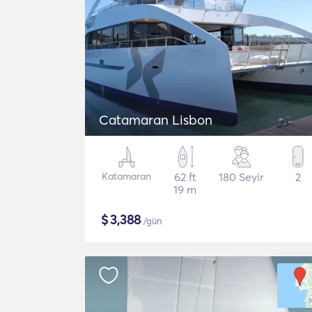
Catamaran Lisbon
Katamaran
62 ft
180 Seyir
2
19 m
$
3,388
/gün