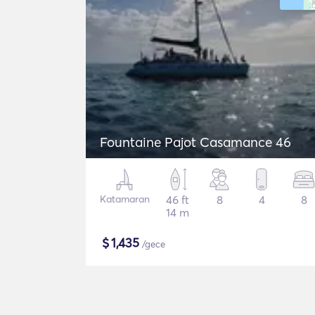
Fountaine Pajot Casamance 46
Katamaran
46 ft
8
4
8
14 m
$
1,435
/gece