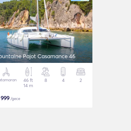
ountaine Pajot Casamance 46
atamaran
46 ft
8
4
2
14 m
$
999
/gece