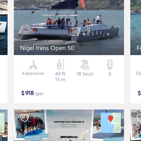
Nigel Irens Open 50
F
Katamaran
49 ft
18 Seyir
0
El
15 m
$
918
/gün