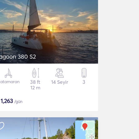
agoon 380 S2
atamaran
38 ft
14 Seyir
3
12 m
$
1,263
/gün