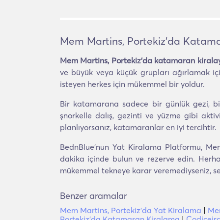
Mem Martins, Portekiz'da Katam
Mem Martins, Portekiz'da katamaran kirala
ve büyük veya küçük grupları ağırlamak iç
isteyen herkes için mükemmel bir yoldur.
Bir katamarana sadece bir günlük gezi, bir
şnorkelle dalış, gezinti ve yüzme gibi akti
planlıyorsanız, katamaranlar en iyi tercihtir.
BednBlue'nun Yat Kiralama Platformu, Mem 
dakika içinde bulun ve rezerve edin. Herhan
mükemmel tekneye karar veremediyseniz, seyah
Benzer aramalar
Mem Martins, Portekiz'da Yat Kiralama
|
Mem
Portekiz'da Katamaran Kiralama
|
Codiceir