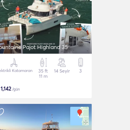
ountaine Pajot Highland 35
ektrikli Katamaran
35 ft
14 Seyir
3
11 m
$
1,142
/gün