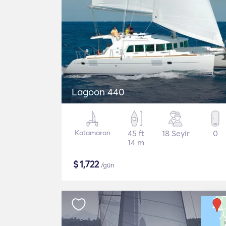
Lagoon 440
Katamaran
45 ft
18 Seyir
0
14 m
$
1,722
/gün