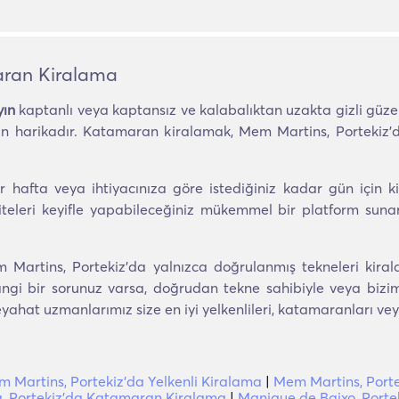
aran Kiralama
yın
kaptanlı veya kaptansız ve kalabalıktan uzakta gizli güzell
in harikadır. Katamaran kiralamak, Mem Martins, Portekiz'
 hafta veya ihtiyacınıza göre istediğiniz kadar gün için kir
viteleri keyifle yapabileceğiniz mükemmel bir platform suna
Martins, Portekiz'da yalnızca doğrulanmış tekneleri kiral
gi bir sorunuz varsa, doğrudan tekne sahibiyle veya bizimle i
at uzmanlarımız size en iyi yelkenlileri, katamaranları veya
 Martins, Portekiz'da Yelkenli Kiralama
|
Mem Martins, Port
a, Portekiz'da Katamaran Kiralama
|
Manique de Baixo, Port