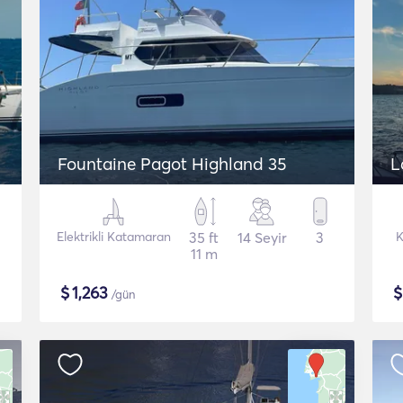
Fountaine Pagot Highland 35
L
Elektrikli Katamaran
35 ft
14 Seyir
3
K
11 m
$
1,263
/gün