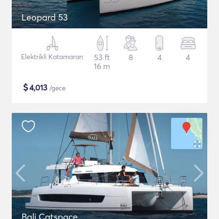
Leopard 53
Elektrikli Katamaran
53 ft
8
4
4
16 m
$
4,013
/gece
Bali Catspace