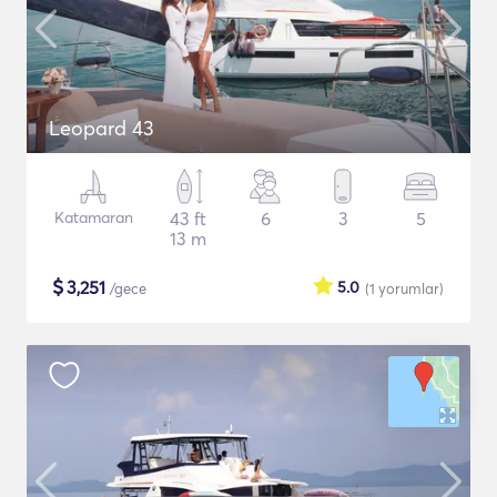
Leopard 43
Katamaran
43 ft
6
3
5
13 m
$
3,251
5.0
/gece
(1
yorumlar
)