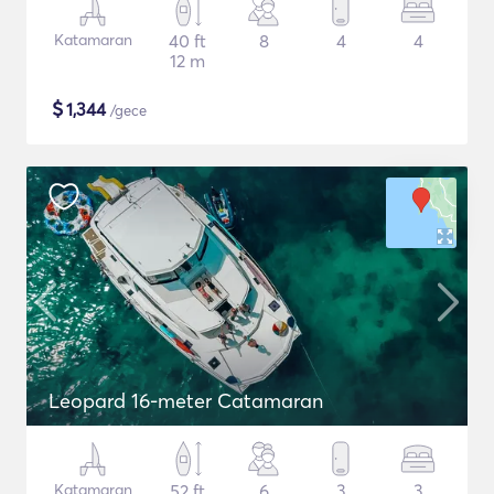
Katamaran
40 ft
8
4
4
12 m
$
1,344
/gece
Leopard 16-meter Catamaran
Katamaran
52 ft
6
3
3