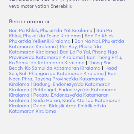
veya motor yatları önerebilir.
Benzer aramalar
Ban Pa Khlok, Phuket'da Yat Kiralama
|
Ban Pa
Khlok, Phuket'da Tekne Kiralama
|
Ban Pa Khlok,
Phuket'da Yelkenli Kiralama
|
Ban Na Nai, Phuket'da
Katamaran Kiralama
|
Por Bay, Phuket'da
Katamaran Kiralama
|
Ban Lo Po Yai, Phang Nga
Province'da Katamaran Kiralama
|
Ban Thong Phlu,
Ko Samui'da Katamaran Kiralama
|
Thong Son
Beach, Ko Samui'da Katamaran Kiralama
|
Haad
Son, Koh Phangan'da Katamaran Kiralama
|
Ban
Noen Phra, Rayong Province'da Katamaran
Kiralama
|
Badung, Endonezya'da Katamaran
Kiralama
|
Petitenget, Endonezya'da Katamaran
Kiralama
|
Pecatu, Endonezya'da Katamaran
Kiralama
|
Kuda Huraa, Kaafu Atoll'da Katamaran
Kiralama
|
Dubai, Birleşik Arap Emirlikleri'da
Katamaran Kiralama