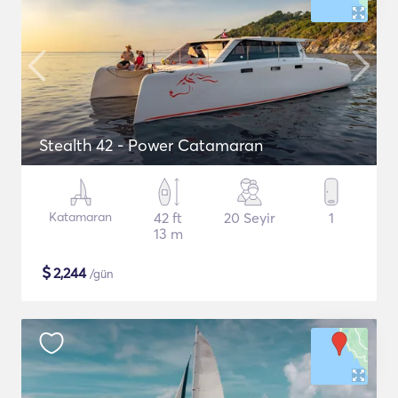
Stealth 42 - Power Catamaran
Katamaran
42 ft
20 Seyir
1
13 m
$
2,244
/gün