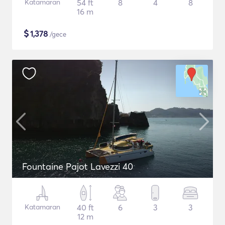
Katamaran
54 ft
8
4
8
16 m
$
1,378
/gece
Fountaine Pajot Lavezzi 40
Katamaran
40 ft
6
3
3
12 m