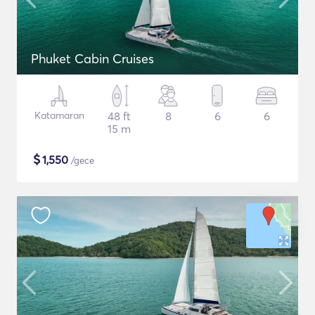
Phuket Cabin Cruises
Katamaran
48 ft
8
6
6
15 m
$
1,550
/gece