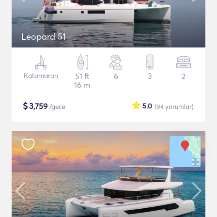
Leopard 51
Katamaran
51 ft
6
3
2
16 m
$
3,759
5.0
/gece
(94
yorumlar
)