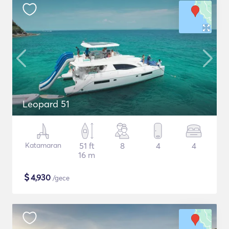
Leopard 51
Katamaran
51 ft
8
4
4
16 m
$
4,930
/gece