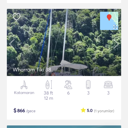
Wharram Tiki 38
Katamaran
38 ft
6
3
3
12 m
$
866
5.0
/gece
(1
yorumlar
)