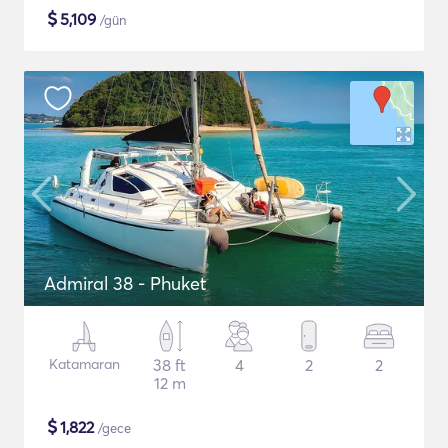
$
5,109
/gün
Admiral 38 - Phuket
Katamaran
38 ft
4
2
2
12 m
$
1,822
/gece