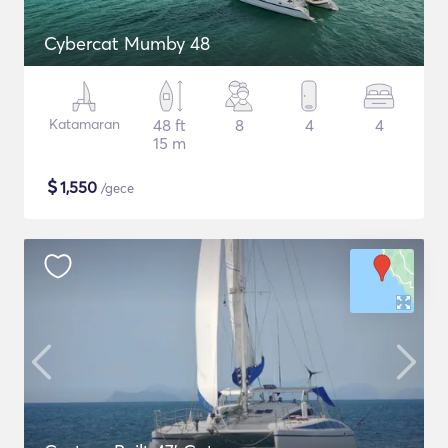
Cybercat Mumby 48
Katamaran
48 ft
8
4
4
15 m
$
1,550
/gece