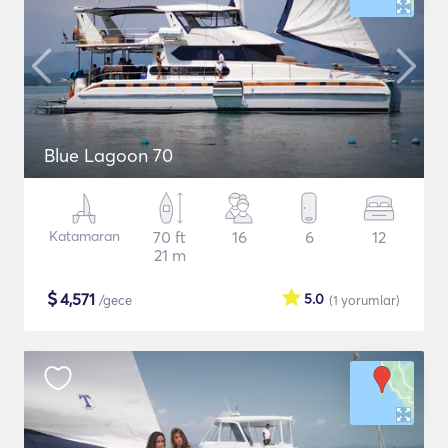
Blue Lagoon 70
Katamaran
70 ft
16
6
12
21 m
$
4,571
5.0
/gece
(1
yorumlar
)