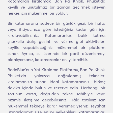
Katamaran kiralamak, Ban Pa Khlok, Phuket'da
keyifli ve unutulmaz bir zaman geçirmek isteyen
herkes için mükemmel bir yoldur.
Bir katamarana sadece bir günlük gezi, bir hafta
veya ihtiyacınıza göre istediğiniz kadar gün için
kiralayabilirsiniz. Katamaranlar, balık tutma,
şnorkelle dalış, gezinti ve yüzme gibi aktiviteleri
keyifle yapabileceğiniz mükemmel bir platform
sunar. Ayrıca, su üzerinde bir parti düzenlemeyi
planlıyorsanız, katamaranlar en iyi tercihtir.
BednBlue'nun Yat Kiralama Platformu, Ban Pa Khlok,
Phuket'da yalnızca doğrulanmış tekneleri
kiralamanıza sunar. İdeal katamaranınızı birkaç
dakika içinde bulun ve rezerve edin. Herhangi bir
sorunuz varsa, doğrudan tekne sahibiyle veya
bizimle iletişime geçebilirsiniz. Hâlâ tatiliniz için
mükemmel tekneye karar veremediyseniz, seyahat
uzmanlarımız size en iyi yelkenlileri, katamaranları