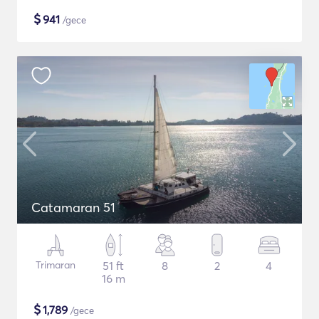
$
941
/gece
Catamaran 51
Trimaran
51 ft
8
2
4
16 m
$
1,789
/gece