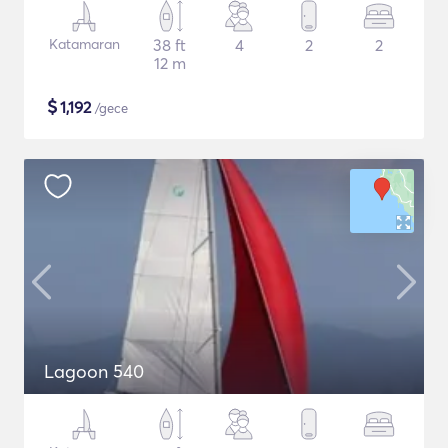
Katamaran
38 ft
4
2
2
12 m
$
1,192
/gece
Lagoon 540