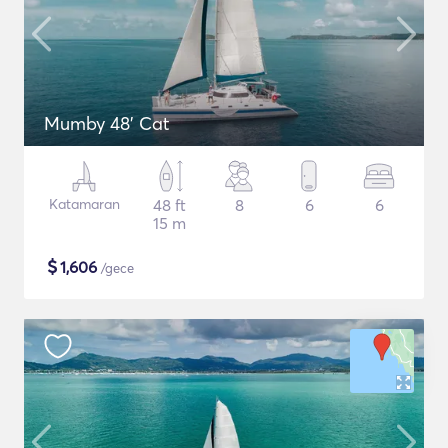
Mumby 48' Cat
Katamaran
48 ft
8
6
6
15 m
$
1,606
/gece