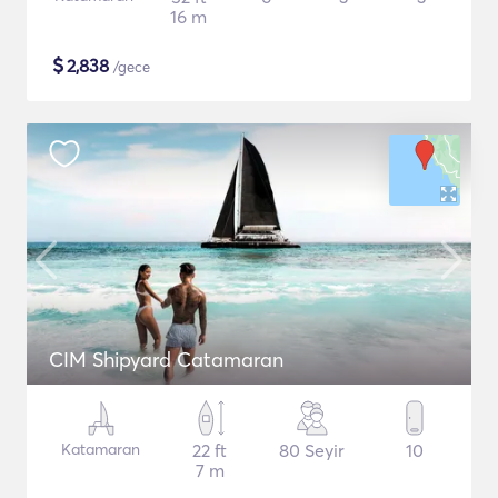
16 m
$
2,838
/gece
CIM Shipyard Catamaran
Katamaran
22 ft
80 Seyir
10
7 m