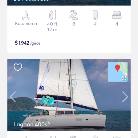
Katamaran
40 ft
8
4
4
12 m
$
1,942
/gece
Lagoon 400s2