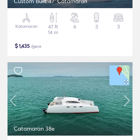
Custom Built 47' Catamaran
Katamaran
47 ft
6
3
3
14 m
$
1,435
/gece
Catamaran 38e