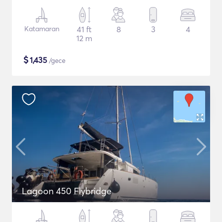
Katamaran
41 ft
8
3
4
12 m
$
1,435
/gece
Lagoon 450 Flybridge