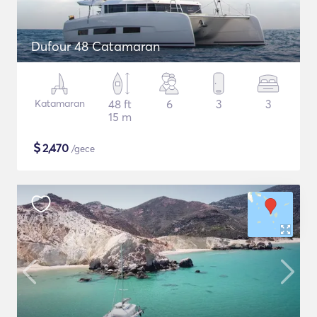
Dufour 48 Catamaran
Katamaran
48 ft
6
3
3
15 m
$
2,470
/gece