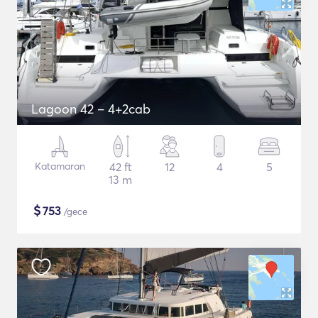
Lagoon 42 – 4+2cab
Katamaran
42 ft
12
4
5
13 m
$
753
/gece