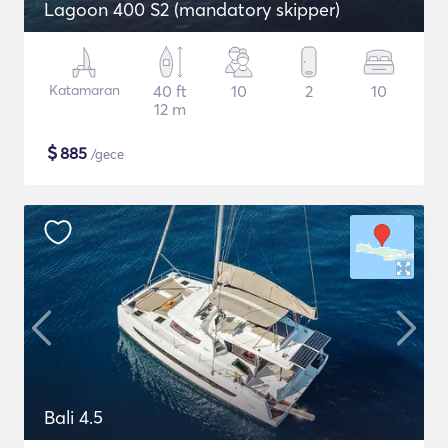
Lagoon 400 S2 (mandatory skipper)
Katamaran
40 ft
10
2
10
12 m
$
885
/gece
Bali 4.5