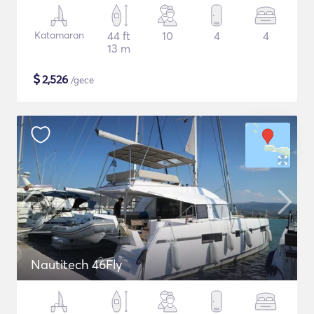
Katamaran
44 ft
10
4
4
13 m
$
2,526
/gece
Nautitech 46Fly