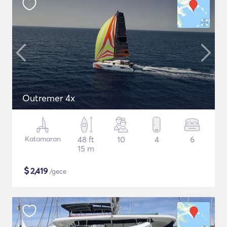
Outremer 4x
Katamaran
48 ft
10
4
6
15 m
$
2,419
/gece