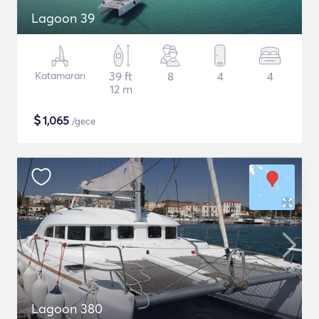
Lagoon 39
Katamaran
39 ft
8
4
4
12 m
$
1,065
/gece
Lagoon 380