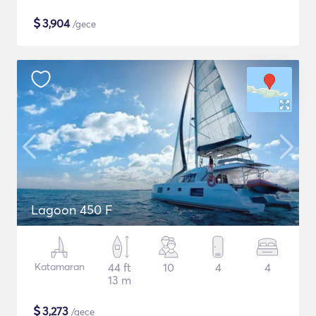
$
3,904
/gece
Lagoon 450 F
Katamaran
44 ft
10
4
4
13 m
$
3,273
/gece