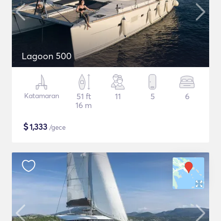
Lagoon 500
Katamaran
51 ft
11
5
6
16 m
$
1,333
/gece