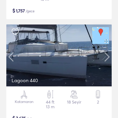
$
1,757
/gece
Lagoon 440
Katamaran
44 ft
18 Seyir
2
13 m