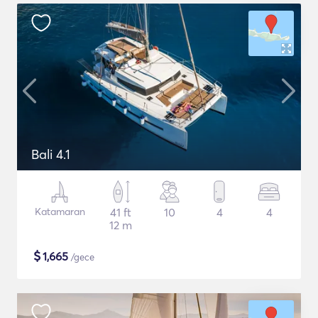
Bali 4.1
Katamaran
41 ft
10
4
4
12 m
$
1,665
/gece