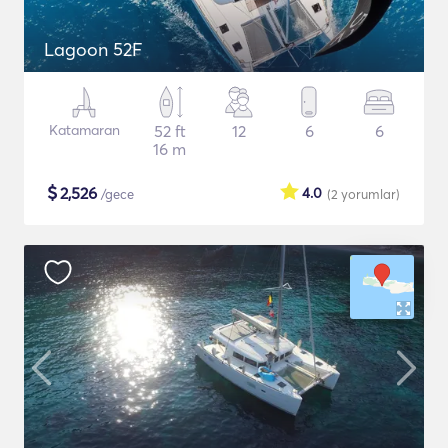
Lagoon 52F
Katamaran
52 ft
12
6
6
16 m
$
2,526
4.0
/gece
(2
yorumlar
)