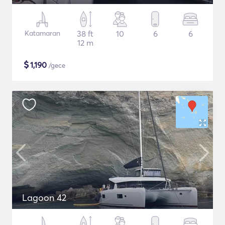
Katamaran
38 ft
10
6
6
12 m
$
1,190
/gece
Lagoon 42