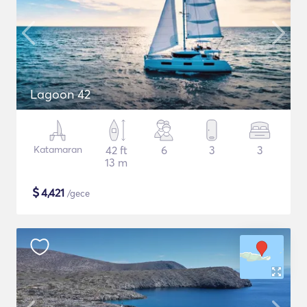
Lagoon 42
Katamaran
42 ft
6
3
3
13 m
$
4,421
/gece