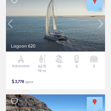
Lagoon 620
Katamaran
62 ft
10
5
5
19 m
$
3,778
/gece