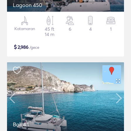
Lagoon 450
Katamaran
45 ft
6
4
1
14 m
$
2,986
/gece
Bali 4.1