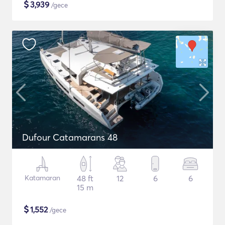
$
3,939
/gece
Dufour Catamarans 48
Katamaran
48 ft
12
6
6
15 m
$
1,552
/gece