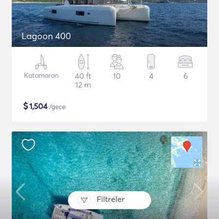
Lagoon 400
Katamaran
40 ft
10
4
6
12 m
$
1,504
/gece
Filtreler