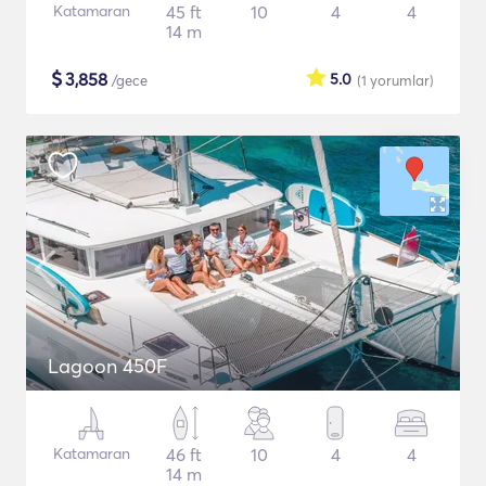
Katamaran
45 ft
10
4
4
14 m
$
3,858
5.0
/gece
(1
yorumlar
)
Lagoon 450F
Katamaran
46 ft
10
4
4
14 m