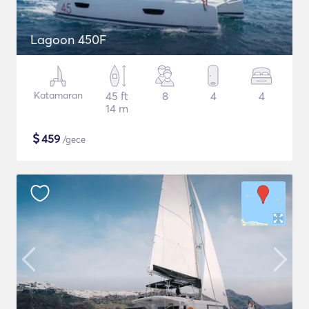
Lagoon 450F
Katamaran
45 ft
8
4
4
14 m
$
459
/gece