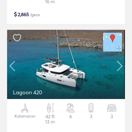
16 m
$
2,865
/gece
Lagoon 420
Katamaran
42 ft
6
3
3
13 m