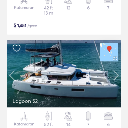
Katamaran
42 ft
12
6
7
13 m
$
1,451
/gece
Lagoon 52
Katamaran
52 ft
14
7
6