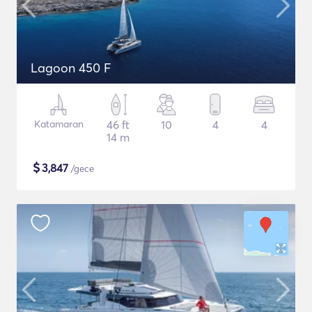
Lagoon 450 F
Katamaran
46 ft
10
4
4
14 m
$
3,847
/gece