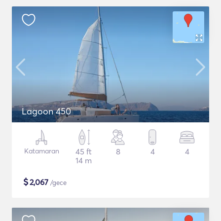
Lagoon 450
Katamaran
45 ft
8
4
4
14 m
$
2,067
/gece