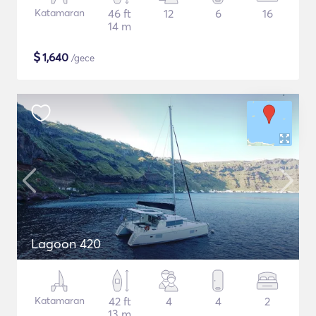
Katamaran
46 ft
12
6
16
14 m
$
1,640
/gece
Lagoon 420
Katamaran
42 ft
4
4
2
13 m