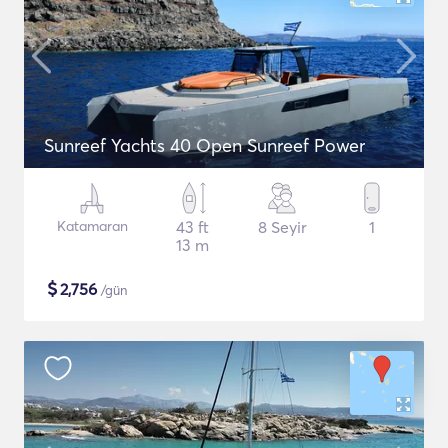
Sunreef Yachts 40 Open Sunreef Power
Katamaran
43 ft
8 Seyir
1
13 m
$
2,756
/gün