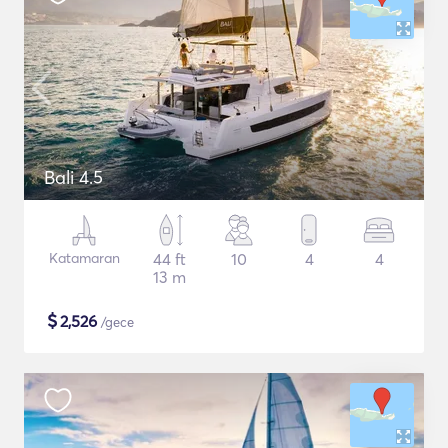
Bali 4.5
Katamaran
44 ft
10
4
4
13 m
$
2,526
/gece