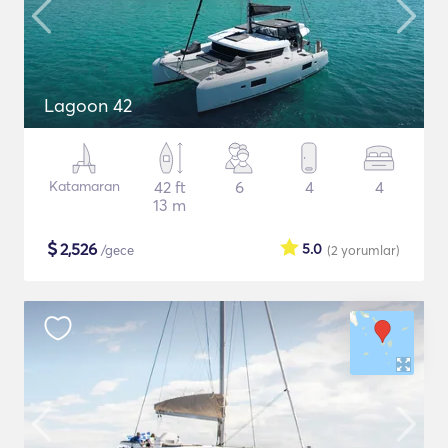
Lagoon 42
Katamaran
42 ft
6
4
4
13 m
$
2,526
5.0
/gece
(2
yorumlar
)