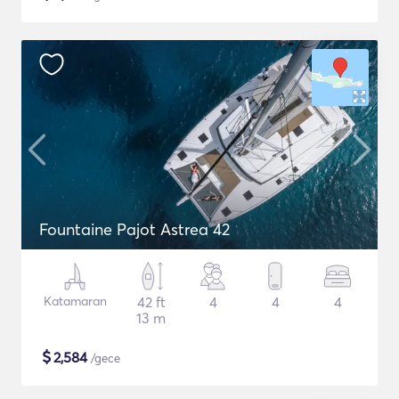
Fountaine Pajot Astrea 42
Katamaran
42 ft
4
4
4
13 m
$
2,584
/gece