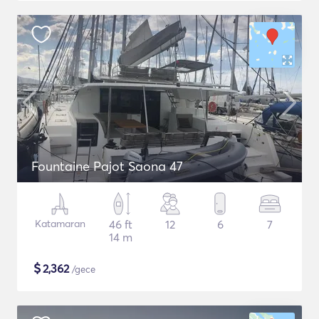
Fountaine Pajot Saona 47
Katamaran
46 ft
12
6
7
14 m
$
2,362
/gece