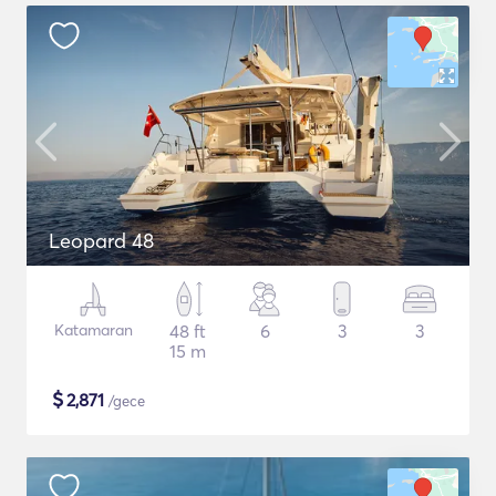
Leopard 48
Katamaran
48 ft
6
3
3
15 m
$
2,871
/gece