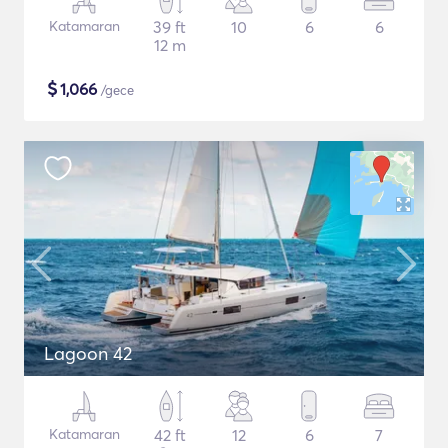
Katamaran
39 ft
10
6
6
12 m
$
1,066
/gece
Lagoon 42
Katamaran
42 ft
12
6
7