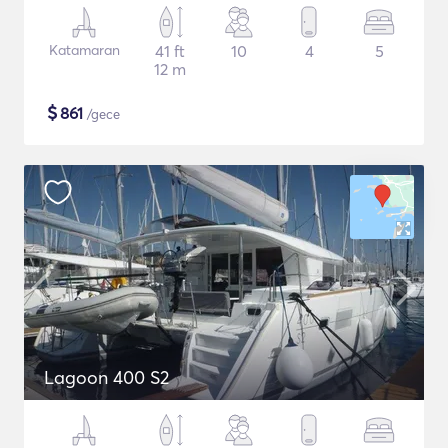
Katamaran
41 ft
10
4
5
12 m
$
861
/gece
Lagoon 400 S2