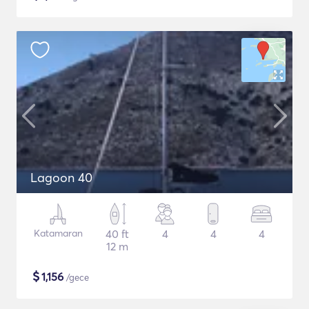
Lagoon 40
Katamaran
40 ft
4
4
4
12 m
$
1,156
/gece