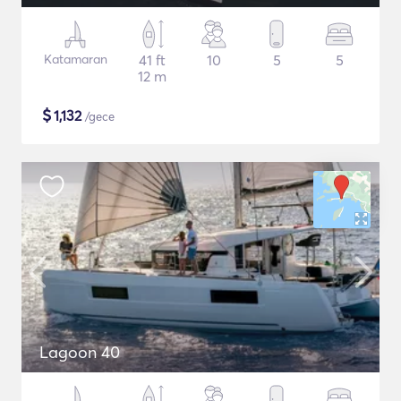
Katamaran
41 ft
10
5
5
12 m
$
1,132
/gece
Lagoon 40