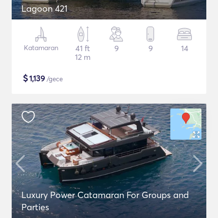
Lagoon 421
Katamaran
41 ft
9
9
14
12 m
$
1,139
/gece
Luxury Power Catamaran For Groups and
Parties