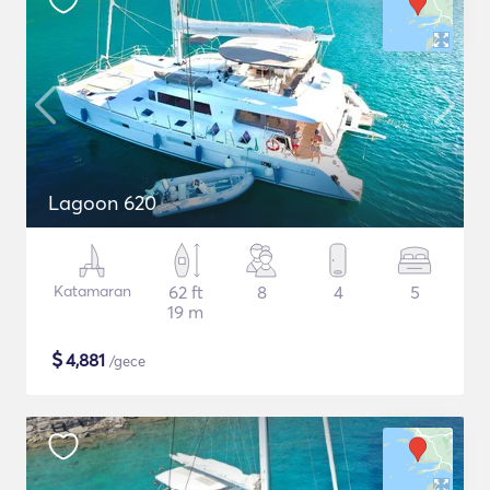
Lagoon 620
Katamaran
62 ft
8
4
5
19 m
$
4,881
/gece