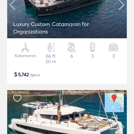
Luxury Custom Catamaran for
Organizations
Katamaran
66 ft
6
3
3
20 m
$
5,742
/gece