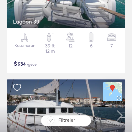
Lagoon 39
Katamaran
39 ft
12
6
7
12 m
$
934
/gece
Filtreler