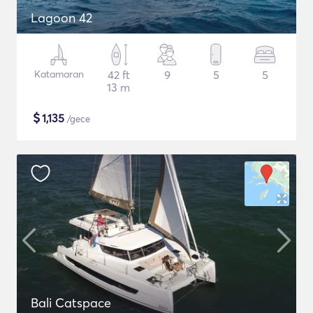
Lagoon 42
Katamaran
42 ft
9
5
5
13 m
$
1,135
/gece
Bali Catspace