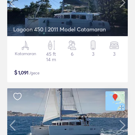
Lagoon 450 | 2011 Model Catamaran
Katamaran
45 ft
6
3
3
14 m
$
1,091
/gece