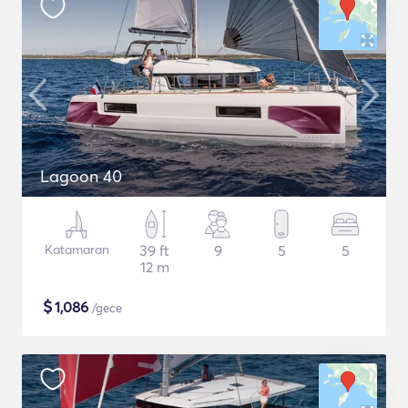
Lagoon 40
Katamaran
39 ft
9
5
5
12 m
$
1,086
/gece