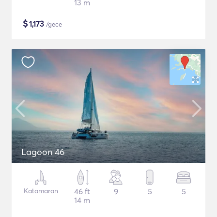
13 m
$
1,173
/gece
Lagoon 46
Katamaran
46 ft
9
5
5
14 m