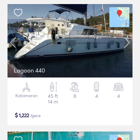
Lagoon 440
Katamaran
45 ft
8
4
4
14 m
$
1,222
/gece