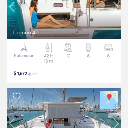
Lagoon 42
Katamaran
42 ft
10
6
6
13 m
$
1,672
/gece