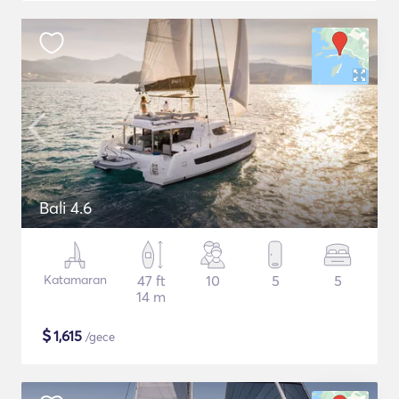
Bali 4.6
Katamaran
47 ft
10
5
5
14 m
$
1,615
/gece