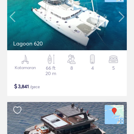
Lagoon 620
Katamaran
66 ft
8
4
5
20 m
$
3,841
/gece