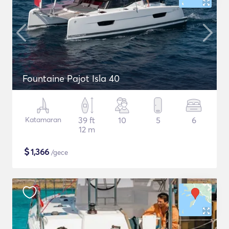
Fountaine Pajot Isla 40
Katamaran
39 ft
10
5
6
12 m
$
1,366
/gece