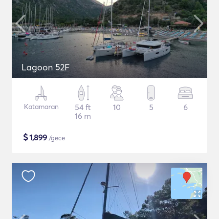
Lagoon 52F
Katamaran
54 ft
10
5
6
16 m
$
1,899
/gece