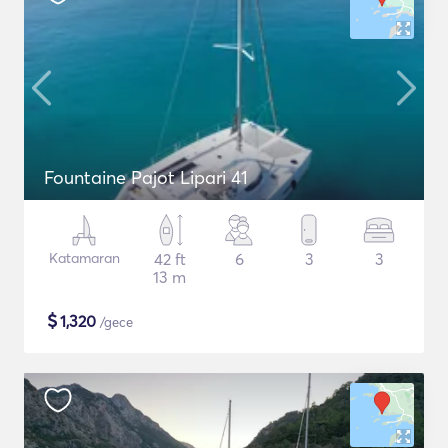
Fountaine Pajot Lipari 41
Katamaran
42 ft
6
3
3
13 m
$
1,320
/gece