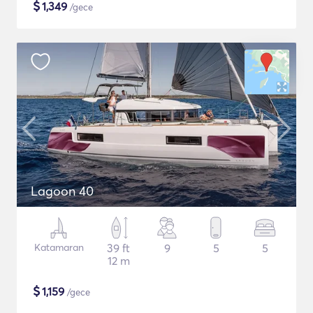
$
1,349
/gece
Lagoon 40
Katamaran
39 ft
9
5
5
12 m
$
1,159
/gece