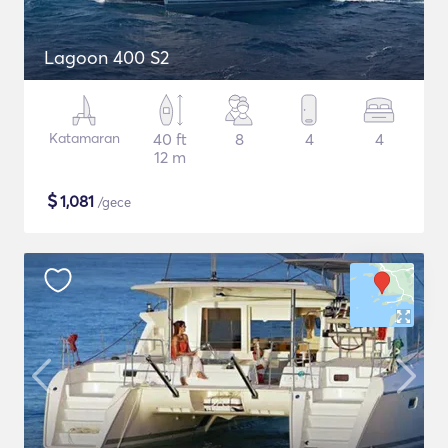
Lagoon 400 S2
Katamaran
40 ft
8
4
4
12 m
$
1,081
/gece