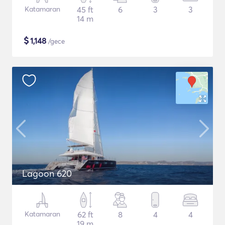
Katamaran
45 ft
6
3
3
14 m
$
1,148
/gece
Lagoon 620
Katamaran
62 ft
8
4
4
19 m