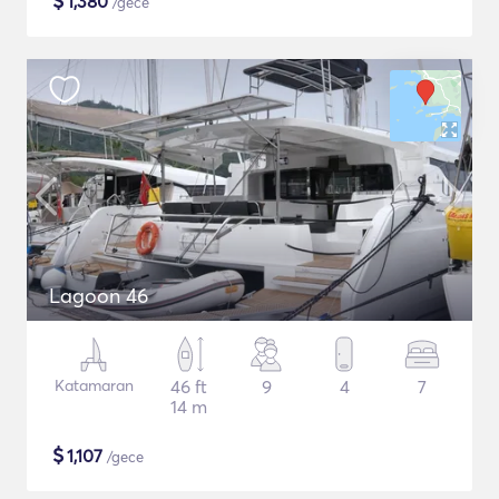
$
1,380
/gece
Lagoon 46
Katamaran
46 ft
9
4
7
14 m
$
1,107
/gece