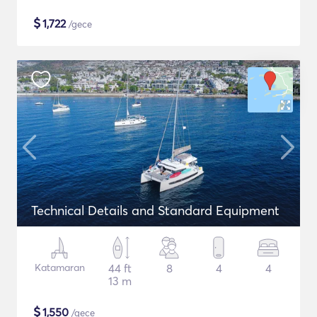
$
1,722
/gece
Technical Details and Standard Equipment
Katamaran
44 ft
8
4
4
13 m
$
1,550
/gece