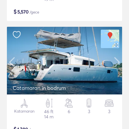
$
5,570
/gece
Catamaran in bodrum
Katamaran
46 ft
6
3
3
14 m