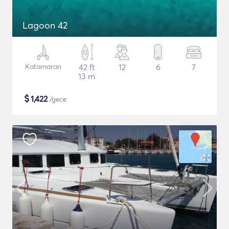
Lagoon 42
Katamaran
42 ft
12
6
7
13 m
$
1,422
/gece