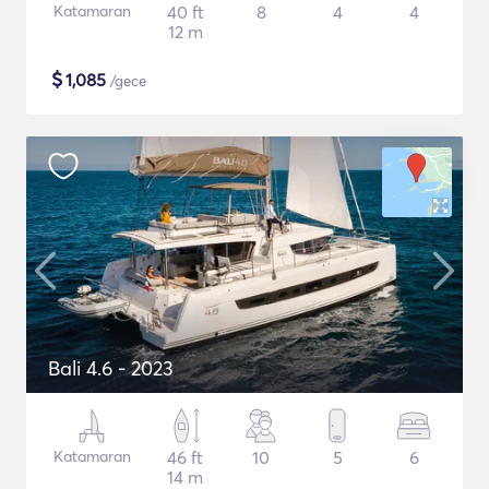
Katamaran
40 ft
8
4
4
12 m
$
1,085
/gece
Bali 4.6 - 2023
Katamaran
46 ft
10
5
6
14 m