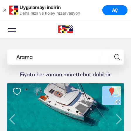
Uygulamayı indirin
×
AÇ
Daha hızlı ve kolay rezervasyon
Rezervasyon Danışmanı
Bir seyahat uzmanının seyahatiniz
Arama
için ideal yatları önermesine izin
verin.
Fiyata her zaman mürettebat dahildir.