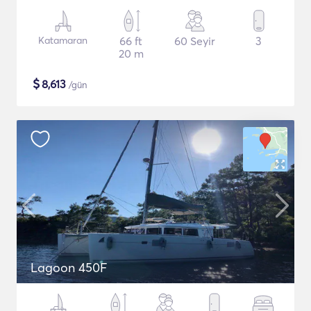
Katamaran
66 ft
60 Seyir
3
20 m
$
8,613
/gün
Lagoon 450F