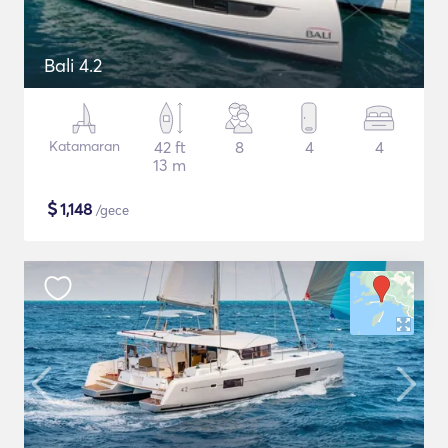
Bali 4.2
Katamaran
42 ft
8
4
4
13 m
$
1,148
/gece