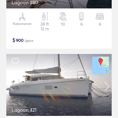
Lagoon 380
Katamaran
38 ft
10
6
6
12 m
$
900
/gece
Lagoon 421