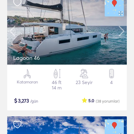
Lagoon 46
Katamaran
46 ft
23 Seyir
4
14 m
$
3,273
5.0
/gün
(38
yorumlar
)