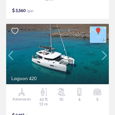
$
3,560
/gün
Lagoon 420
Katamaran
42 ft
10
4
5
13 m