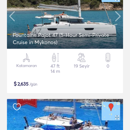
Fountaine Pajot 47 (5-Hour Semi-Private
Cruise in Mykonos)
Katamaran
47 ft
19 Seyir
0
14 m
$
2,635
/gün