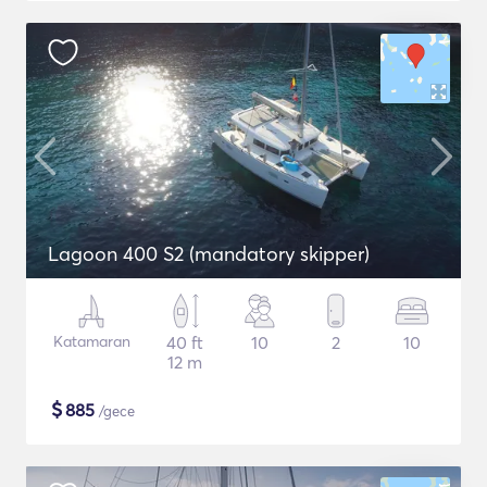
Lagoon 400 S2 (mandatory skipper)
Katamaran
40 ft
10
2
10
12 m
$
885
/gece