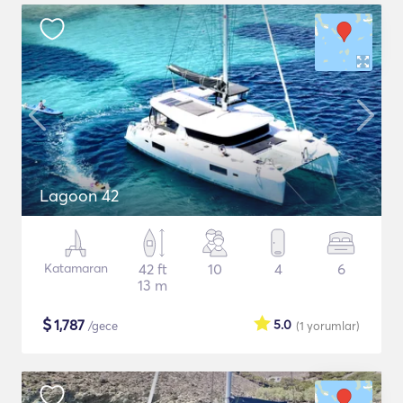
Lagoon 42
Katamaran
42 ft
10
4
6
13 m
$
1,787
5.0
/gece
(1
yorumlar
)