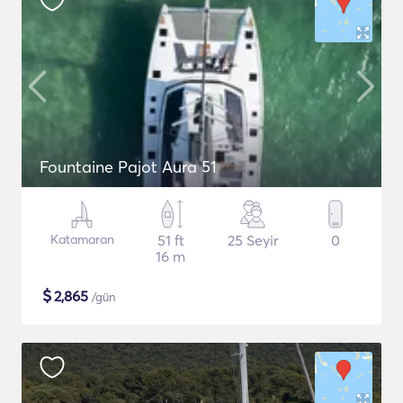
Fountaine Pajot Aura 51
Katamaran
51 ft
25 Seyir
0
16 m
$
2,865
/gün