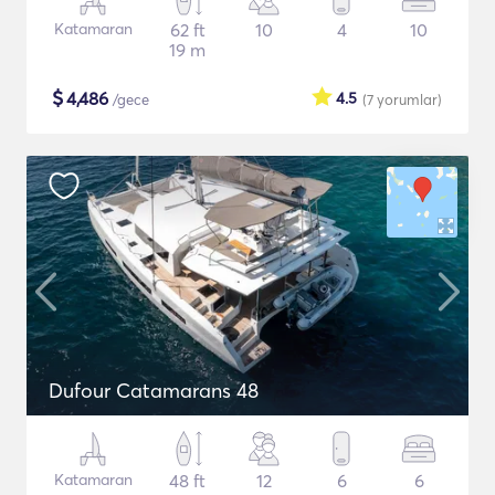
Katamaran
62 ft
10
4
10
19 m
$
4,486
4.5
/gece
(7
yorumlar
)
Dufour Catamarans 48
Katamaran
48 ft
12
6
6