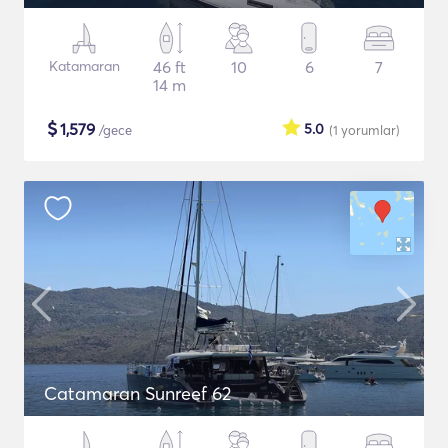
Katamaran
46 ft
10
6
7
14 m
$
1,579
5.0
/gece
(1
yorumlar
)
Catamaran Sunreef 62