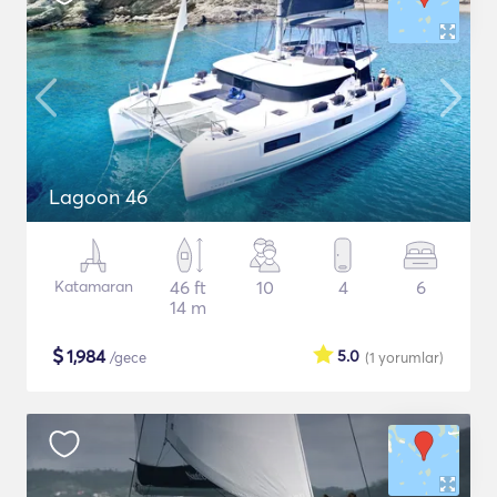
Lagoon 46
Katamaran
46 ft
10
4
6
14 m
$
1,984
5.0
/gece
(1
yorumlar
)