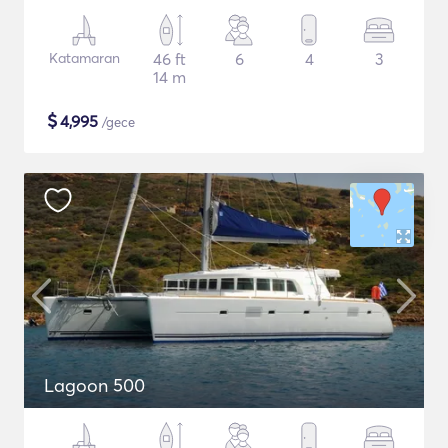
Katamaran
46 ft
6
4
3
14 m
$
4,995
/gece
Lagoon 500