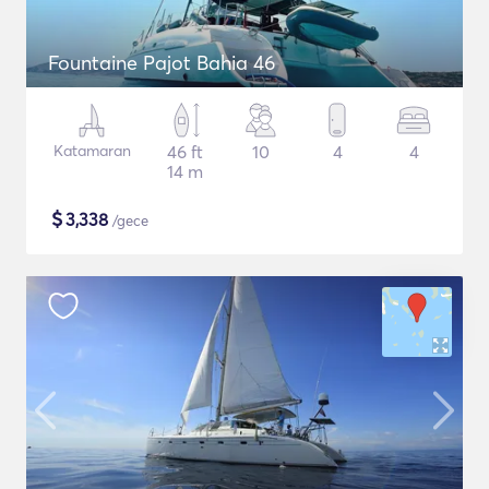
Fountaine Pajot Bahia 46
Katamaran
46 ft
10
4
4
14 m
$
3,338
/gece