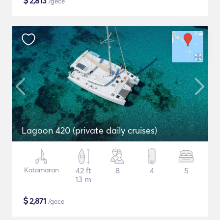
$
2,813
/gece
Lagoon 420 (private daily cruises)
Katamaran
42 ft
8
4
5
13 m
$
2,871
/gece