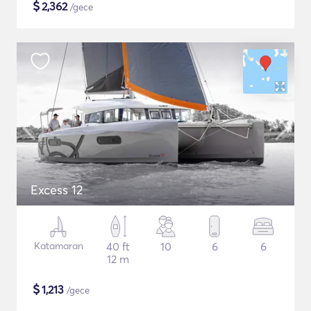
$
2,362
/gece
Excess 12
Katamaran
40 ft
10
6
6
12 m
$
1,213
/gece