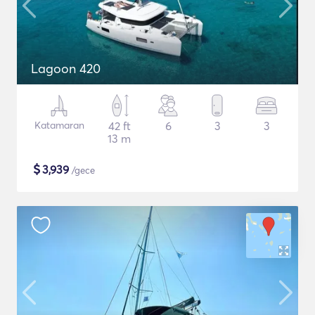
Lagoon 420
Katamaran
42 ft
6
3
3
13 m
$
3,939
/gece