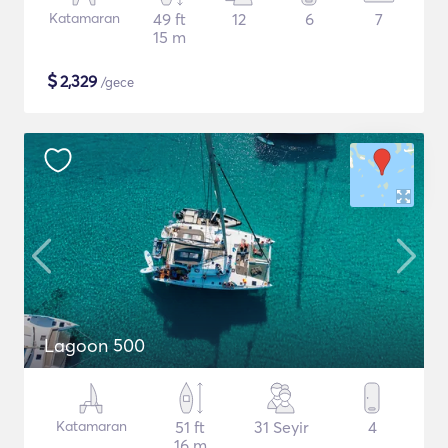
Katamaran
49 ft
12
6
7
15 m
$
2,329
/gece
Lagoon 500
Katamaran
51 ft
31 Seyir
4
16 m