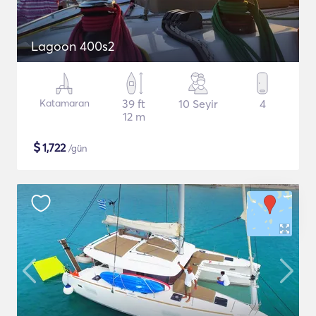
Lagoon 400s2
Katamaran
39 ft
10 Seyir
4
12 m
$
1,722
/gün