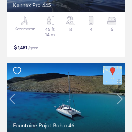
Kennex Pro 445
Katamaran
45 ft
8
4
6
14 m
$
1,481
/gece
Fountaine Pajot Bahia 46