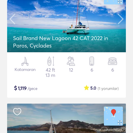
Sail Brand New Lagoon 42 CAT 2022 in
Paros, Cyclades
Katamaran
42 ft
12
6
6
13 m
$
1,119
5.0
/gece
(1
yorumlar
)