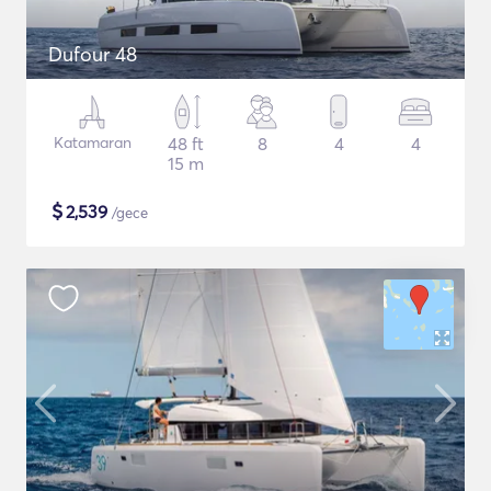
Dufour 48
Katamaran
48 ft
8
4
4
15 m
$
2,539
/gece