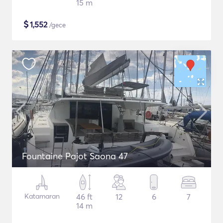
15 m
$
1,552
/gece
Fountaine Pajot Saona 47
Katamaran
46 ft
12
6
7
14 m