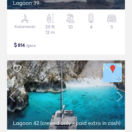
Lagoon 39
Katamaran
39 ft
10
4
5
12 m
$
814
/gece
Lagoon 42 (crewed only - paid extra in cash)