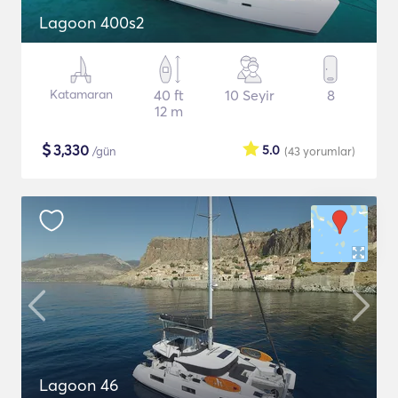
Lagoon 400s2
Katamaran
40 ft
10 Seyir
8
12 m
$
3,330
5.0
/gün
(43
yorumlar
)
Lagoon 46