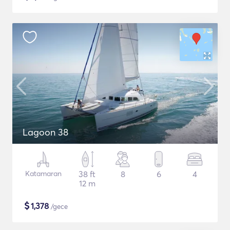
Lagoon 38
Katamaran
38 ft
8
6
4
12 m
$
1,378
/gece