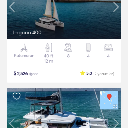
Lagoon 400
Katamaran
40 ft
8
4
4
12 m
$
2,526
5.0
/gece
(2
yorumlar
)