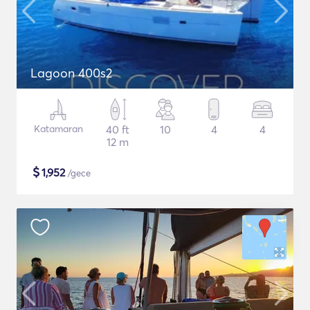
Lagoon 400s2
Katamaran
40 ft
10
4
4
12 m
$
1,952
/gece