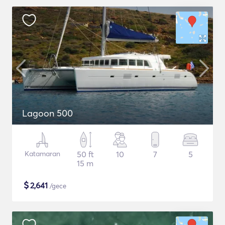
Lagoon 500
Katamaran
50 ft
10
7
5
15 m
$
2,641
/gece