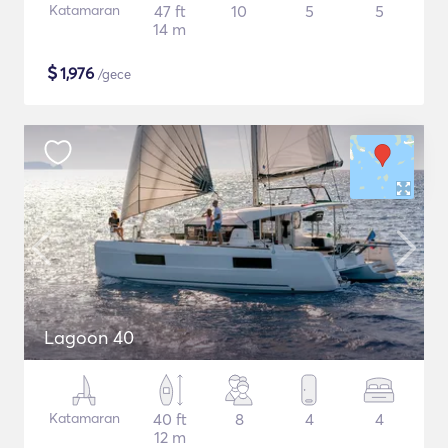
Katamaran
47 ft
10
5
5
14 m
$
1,976
/gece
Lagoon 40
Katamaran
40 ft
8
4
4
12 m