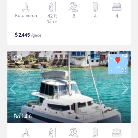
Katamaran
42 ft
8
4
4
13 m
$
2,445
/gece
Bali 4.6