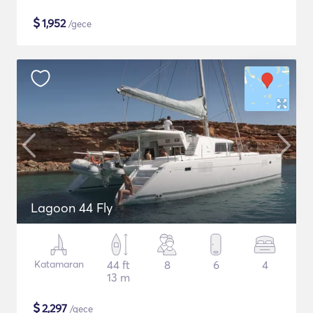
$
1,952
/gece
Lagoon 44 Fly
Katamaran
44 ft
8
6
4
13 m
$
2,297
/gece