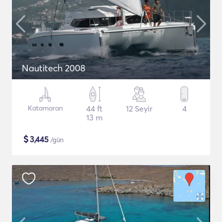
Nautitech 2008
Katamaran
44 ft
12 Seyir
4
13 m
$
3,445
/gün