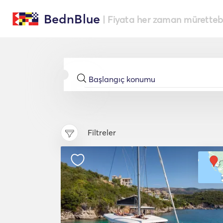
BednBlue
| Fiyata her zaman müretteba
Filtreler