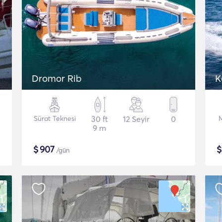
Dromor Rib
Sürat Teknesi
30 ft
12 Seyir
0
9 m
$
907
/gün