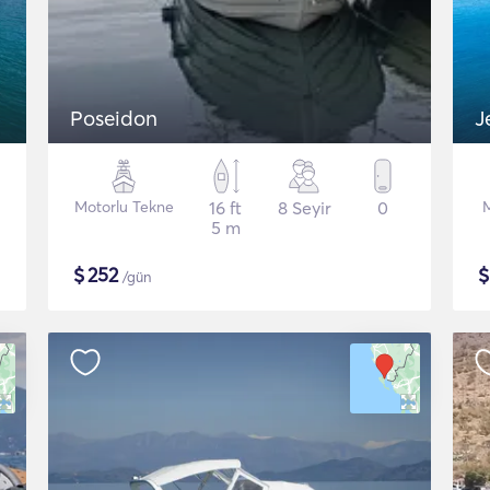
Poseidon
J
Motorlu Tekne
16 ft
8 Seyir
0
5 m
$
252
/gün