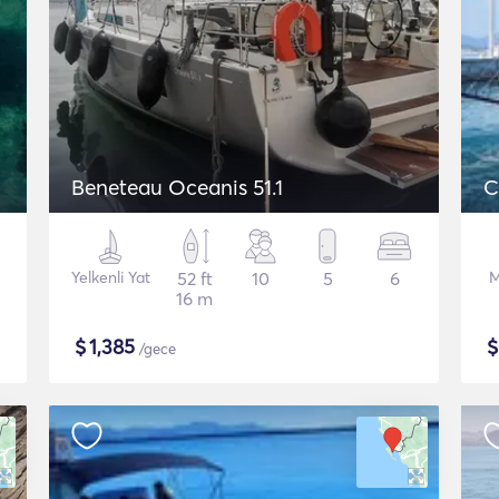
Beneteau Oceanis 51.1
C
Yelkenli Yat
52 ft
10
5
6
M
16 m
$
1,385
/gece