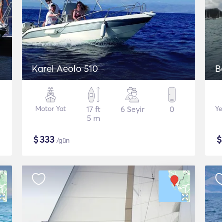
Karel Aeolo 510
B
Motor Yat
17 ft
6 Seyir
0
Ye
5 m
$
333
/gün