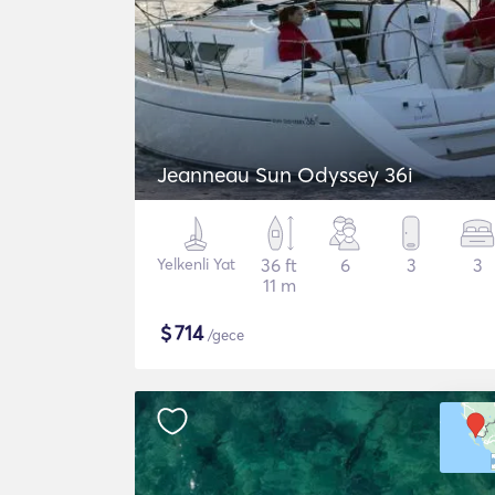
Jeanneau Sun Odyssey 36i
Yelkenli Yat
36 ft
6
3
3
11 m
$
714
/gece