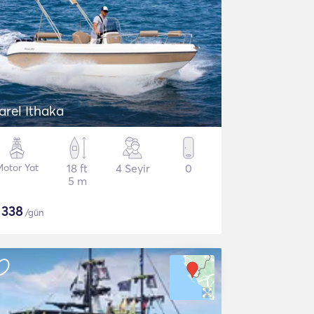
Karel Ithaka
Motor Yat
18 ft
4 Seyir
0
5 m
$
338
/gün