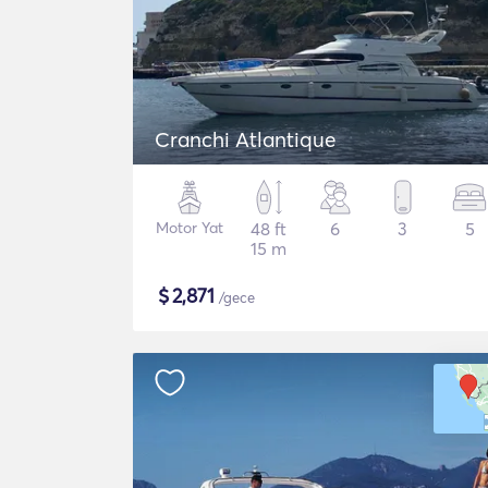
Cranchi Atlantique
Motor Yat
48 ft
6
3
5
15 m
$
2,871
/gece