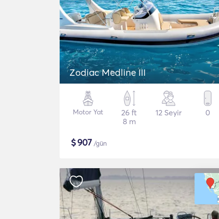
Zodiac Medline III
Motor Yat
26 ft
12 Seyir
0
8 m
$
907
/gün