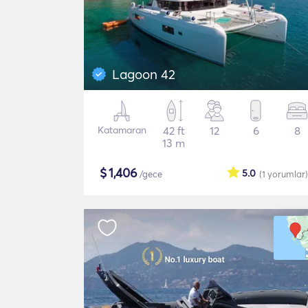
Lagoon 42
Katamaran
42 ft
12
6
8
13 m
$
1,406
5.0
/gece
(1
yorumlar
)