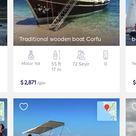
Traditional wooden boat Corfu
b
Motor Yat
55 ft
72 Seyir
0
Ye
17 m
$
2,871
/gün