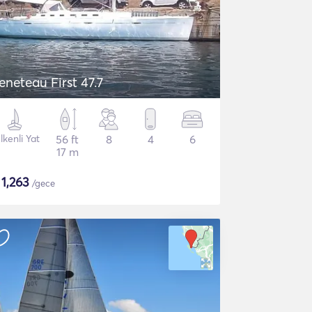
eneteau First 47.7
lkenli Yat
56 ft
8
4
6
17 m
$
1,263
/gece