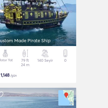
ustom Made Pirate Ship
otor Yat
79 ft
140 Seyir
0
24 m
$
1,148
/gün