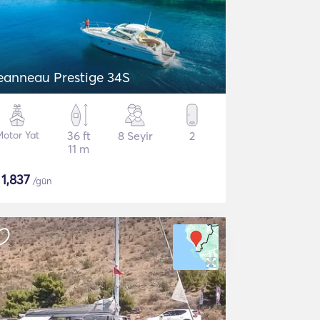
eanneau Prestige 34S
Motor Yat
36 ft
8 Seyir
2
11 m
$
1,837
/gün