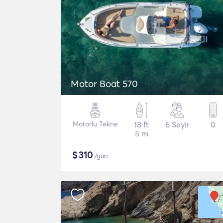
Motor Boat 570
Motorlu Tekne
18 ft
6 Seyir
0
5 m
$
310
/gün