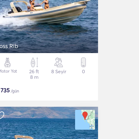
oss Rib
Motor Yat
26 ft
8 Seyir
0
8 m
$
735
/gün