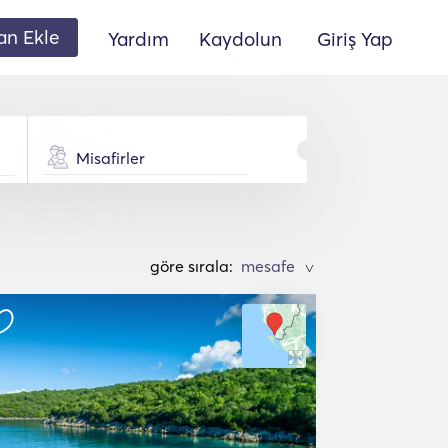
lan Ekle
Yardım
Kaydolun
Giriş Yap
Misafirler
göre sırala:
>