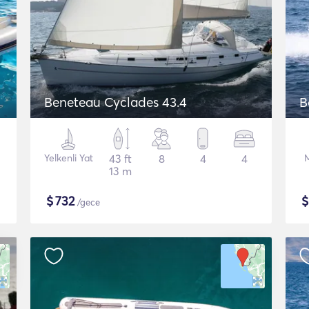
Beneteau Cyclades 43.4
B
Yelkenli Yat
43 ft
8
4
4
13 m
$
732
/gece