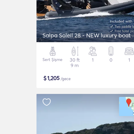
Salpa Soleil 28 - NEW luxury boat
Sert Şişme
30 ft
1
0
1
9 m
$
1,205
/gece