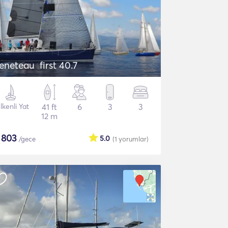
eneteau first 40.7
lkenli Yat
41 ft
6
3
3
12 m
$
803
5.0
/gece
(1
yorumlar
)