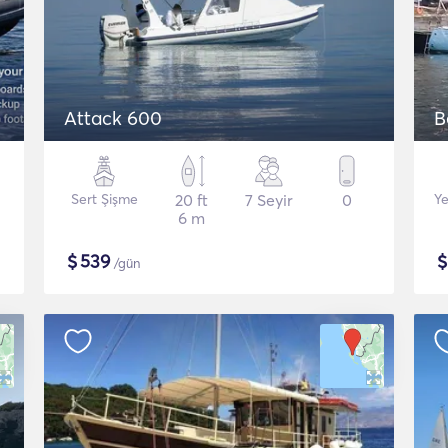
Attack 600
B
Sert Şişme
20 ft
7 Seyir
0
Ye
6 m
$
539
/gün