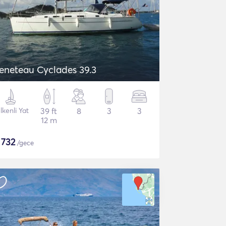
eneteau Cyclades 39.3
lkenli Yat
39 ft
8
3
3
12 m
$
732
/gece