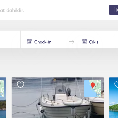
İ
t dahildir.