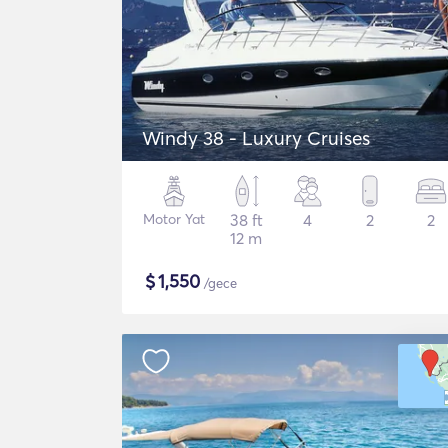
Windy 38 - Luxury Cruises
Motor Yat
38 ft
4
2
2
12 m
$
1,550
/gece