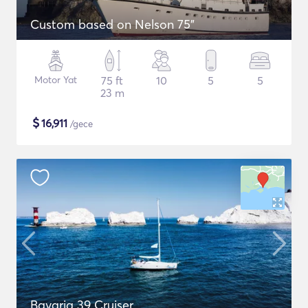
Custom based on Nelson 75"
Motor Yat
75 ft
10
5
5
23 m
$
16,911
/gece
Bavaria 39 Cruiser