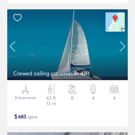
Crewed sailing catamaran 42ft
Katamaran
43 ft
8
4
4
13 m
$
683
/gece