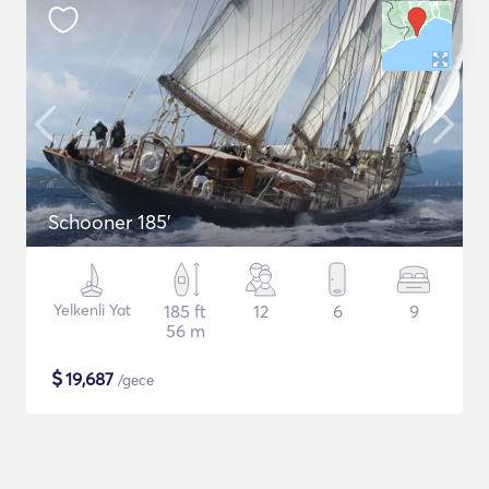
Schooner 185'
Yelkenli Yat
185 ft
12
6
9
56 m
$
19,687
/gece