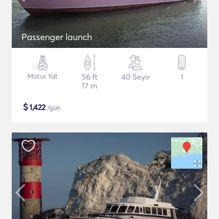
Passenger launch
Motor Yat
56 ft
40 Seyir
1
17 m
$
1,422
/gün