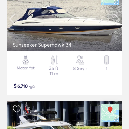
Sunseeker Superhawk 34
Motor Yat
35 ft
8 Seyir
1
11 m
$
6,710
/gün