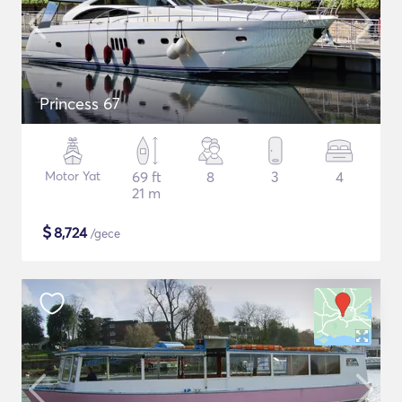
Princess 67
Motor Yat
69 ft
8
3
4
21 m
$
8,724
/gece