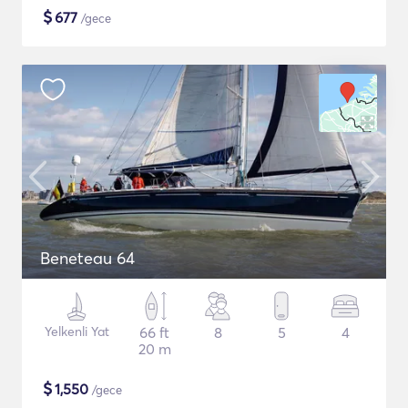
$
677
/gece
Beneteau 64
Yelkenli Yat
66 ft
8
5
4
20 m
$
1,550
/gece