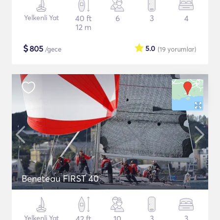
Yelkenli Yat
40 ft
6
3
4
12 m
$
805
5.0
/gece
(19
yorumlar
)
Beneteau FIRST 40
Yelkenli Yat
42 ft
10
3
3