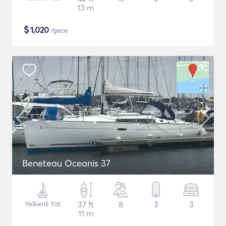
13 m
$
1,020
/gece
Beneteau Oceanis 37
Yelkenli Yat
37 ft
8
3
3
11 m