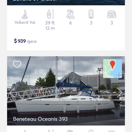
Yelkenli Yat
39 ft
6
3
3
12 m
$
939
/gece
Beneteau Oceanis 393