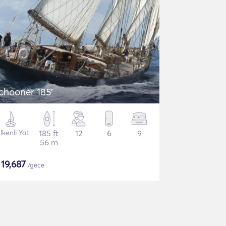
chooner 185'
lkenli Yat
185 ft
12
6
9
56 m
$
19,687
/gece