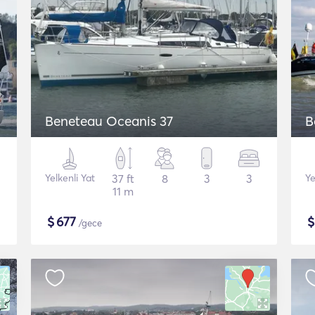
Beneteau Oceanis 37
B
Yelkenli Yat
37 ft
8
3
3
Ye
11 m
$
677
/gece