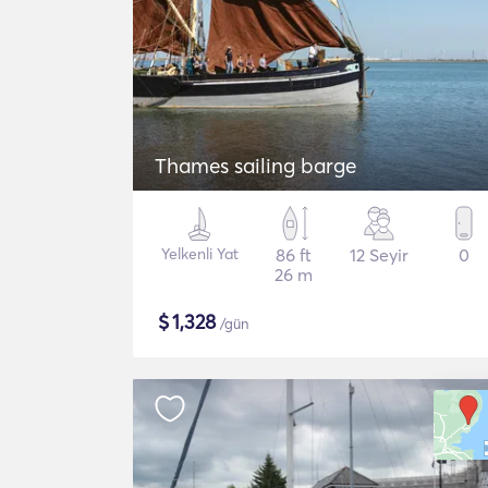
Thames sailing barge
Yelkenli Yat
86 ft
12 Seyir
0
26 m
$
1,328
/gün