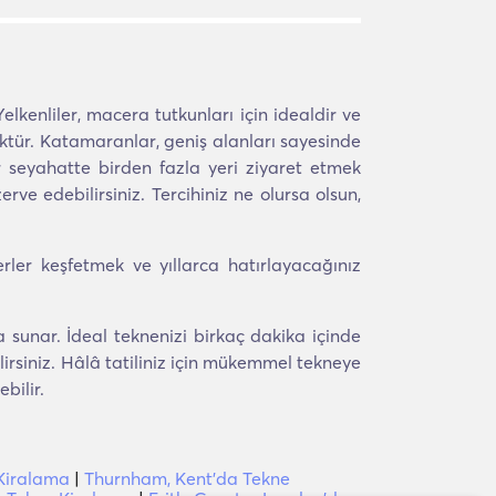
elkenliler, macera tutkunları için idealdir ve
üktür. Katamaranlar, geniş alanları sayesinde
bir seyahatte birden fazla yeri ziyaret etmek
erve edebilirsiniz. Tercihiniz ne olursa olsun,
rler keşfetmek ve yıllarca hatırlayacağınız
sunar. İdeal teknenizi birkaç dakika içinde
irsiniz. Hâlâ tatiliniz için mükemmel tekneye
bilir.
 Kiralama
|
Thurnham, Kent'da Tekne