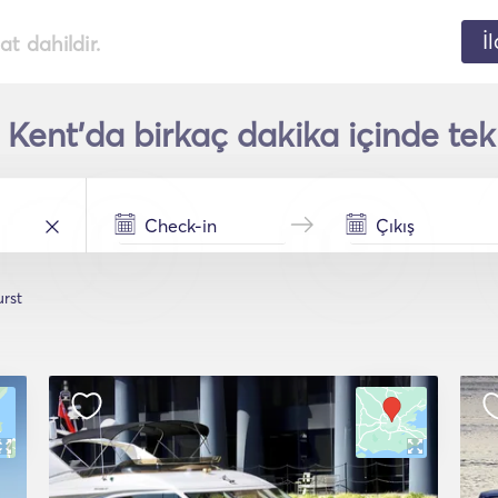
İ
t dahildir.
 Kent'da birkaç dakika içinde tek
urst