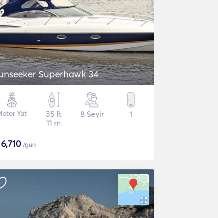
unseeker Superhawk 34
Motor Yat
35 ft
8 Seyir
1
11 m
$
6,710
/gün