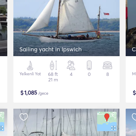
Sailing yacht in Ipswich
C
Yelkenli Yat
68 ft
4
0
8
M
21 m
$
1,085
/gece