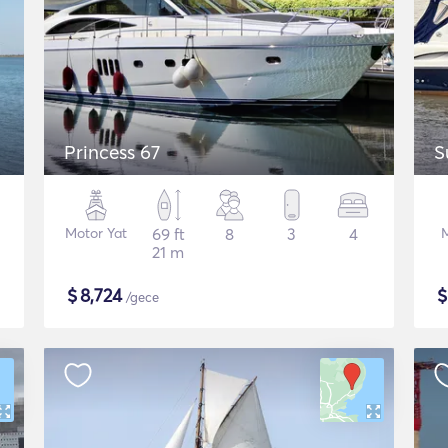
Princess 67
S
Motor Yat
69 ft
8
3
4
21 m
$
8,724
/gece