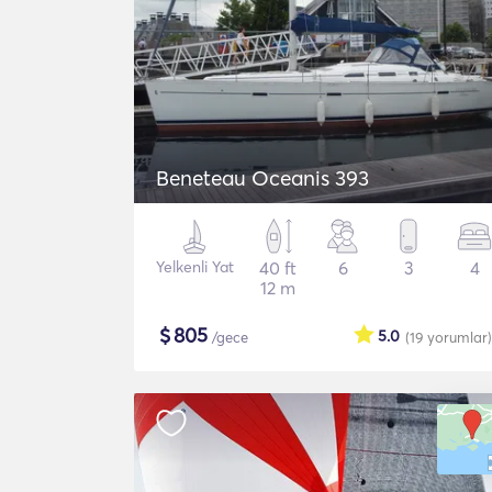
Beneteau Oceanis 393
Yelkenli Yat
40 ft
6
3
4
12 m
$
805
5.0
/gece
(19
yorumlar
)