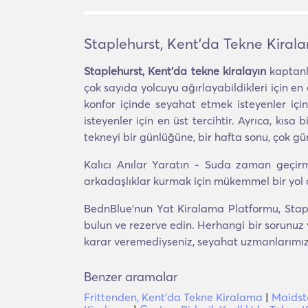
Staplehurst, Kent'da Tekne Kiral
Staplehurst, Kent'da tekne kiralayın
kaptanlı
çok sayıda yolcuyu ağırlayabildikleri için e
konfor içinde seyahat etmek isteyenler için 
isteyenler için en üst tercihtir. Ayrıca, kısa
tekneyi bir günlüğüne, bir hafta sonu, çok günl
Kalıcı Anılar Yaratın - Suda zaman geçirme
arkadaşlıklar kurmak için mükemmel bir yol o
BednBlue'nun Yat Kiralama Platformu, Stapl
bulun ve rezerve edin. Herhangi bir sorunuz 
karar veremediyseniz, seyahat uzmanlarımız si
Benzer aramalar
Frittenden, Kent'da Tekne Kiralama
|
Maidst