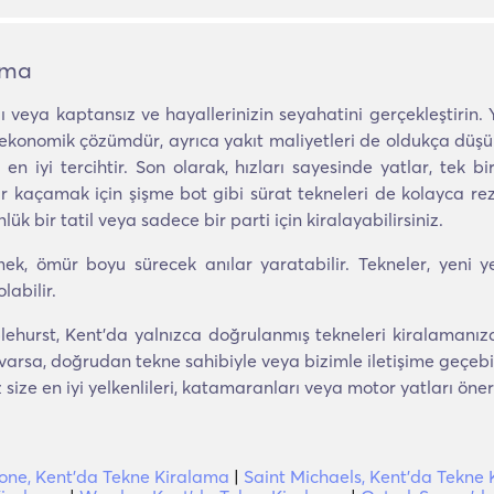
ama
 veya kaptansız ve hayallerinizin seyahatini gerçekleştirin. Y
n ekonomik çözümdür, ayrıca yakıt maliyetleri de oldukça düş
en iyi tercihtir. Son olarak, hızları sayesinde yatlar, tek 
 bir kaçamak için şişme bot gibi sürat tekneleri de kolayca rez
ük bir tatil veya sadece bir parti için kiralayabilirsiniz.
k, ömür boyu sürecek anılar yaratabilir. Tekneler, yeni ye
labilir.
ehurst, Kent'da yalnızca doğrulanmış tekneleri kiralamanıza 
varsa, doğrudan tekne sahibiyle veya bizimle iletişime geçebil
ze en iyi yelkenlileri, katamaranları veya motor yatları önere
one, Kent'da Tekne Kiralama
|
Saint Michaels, Kent'da Tekne