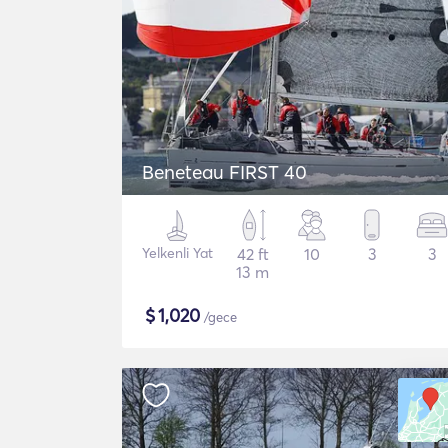
Beneteau FIRST 40
Yelkenli Yat
42 ft
10
3
3
13 m
$
1,020
/gece