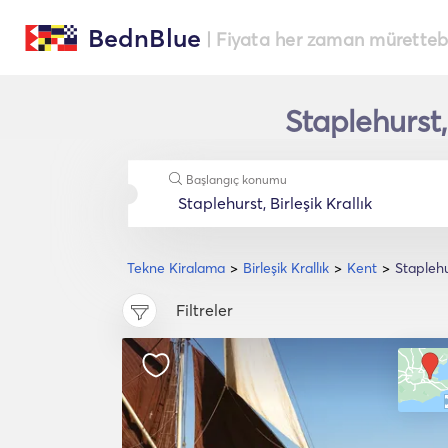
BednBlue
| Fiyata her zaman müretteba
Staplehurst,
Başlangıç konumu
Tekne Kiralama
Birleşik Krallık
Kent
Stapleh
Filtreler