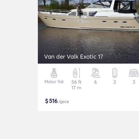
Van der Valk Exotic 17
Motor Yat
56 ft
6
3
3
17 m
$
516
/gece