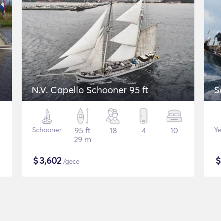
N.V. Capello Schooner 95 ft
S
Schooner
95 ft
18
4
10
Ye
29 m
$
3,602
/gece