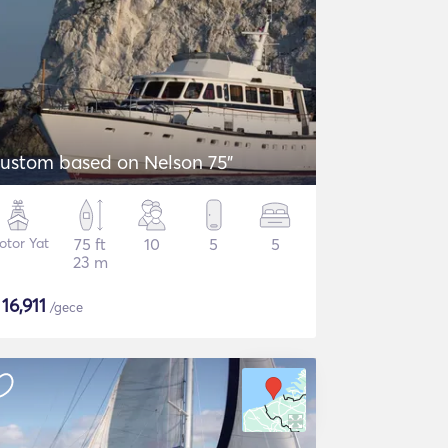
ustom based on Nelson 75"
otor Yat
75 ft
10
5
5
23 m
$
16,911
/gece