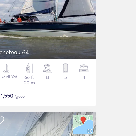
eneteau 64
lkenli Yat
66 ft
8
5
4
20 m
$
1,550
/gece