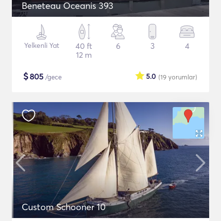
Beneteau Oceanis 393
Yelkenli Yat
40 ft
6
3
4
12 m
$
805
5.0
/gece
(19
yorumlar
)
Custom Schooner 10