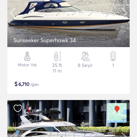
Sunseeker Superhawk 34
Motor Yat
35 ft
8 Seyir
1
11 m
$
6,710
/gün