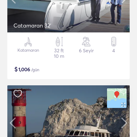
Catamaran 32'
Katamaran
32 ft
6 Seyir
4
10 m
$
1,006
/gün