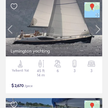
Lymington yachting
Yelkenli Yat
45 ft
6
3
3
14 m
$
2,670
/gece