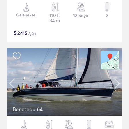
Geleneksel
110 ft
12 Seyir
2
34 m
$
2,415
/gün
Beneteau 64