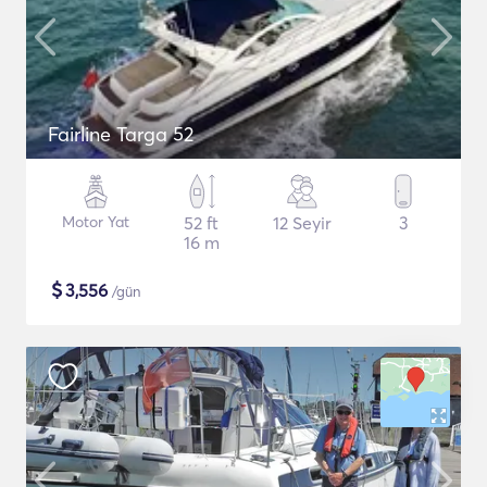
Fairline Targa 52
Motor Yat
52 ft
12 Seyir
3
16 m
$
3,556
/gün