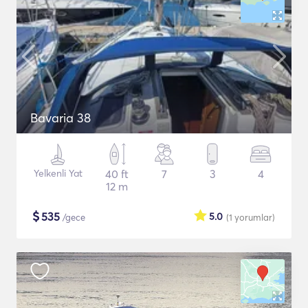
Bavaria 38
Yelkenli Yat
40 ft
7
3
4
12 m
$
535
5.0
/gece
(1
yorumlar
)