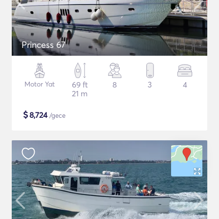
Princess 67
Motor Yat
69 ft
8
3
4
21 m
$
8,724
/gece