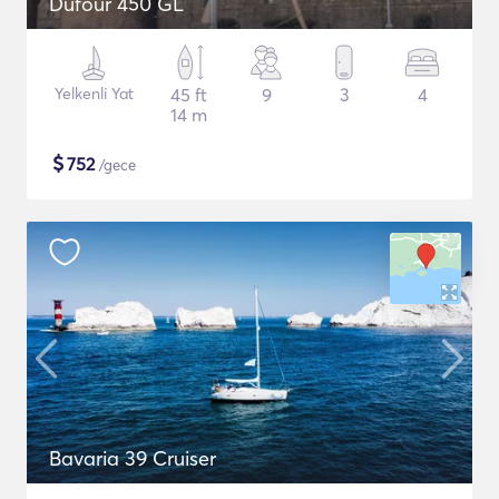
Dufour 450 GL
Yelkenli Yat
45 ft
9
3
4
14 m
$
752
/gece
Bavaria 39 Cruiser