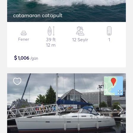
catamaran catapult
Fener
39 ft
12 Seyir
1
12 m
$
1,006
/gün