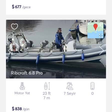
$
677
/gece
Ribcraft 6.8 Pro
Motor Yat
23 ft
7 Seyir
0
7 m
$
838
/gün