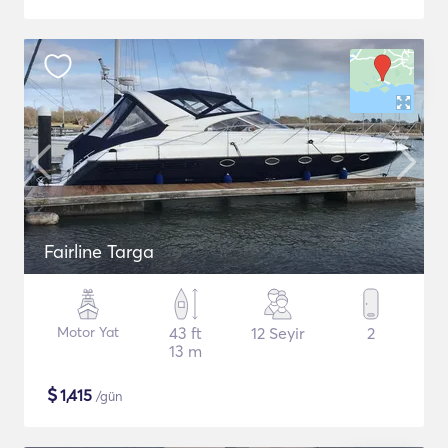
Fairline Targa
Motor Yat
43 ft
12 Seyir
2
13 m
$
1,415
/gün