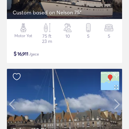
Custom based on Nelson 75"
Motor Yat
75 ft
10
5
5
23 m
$
16,911
/gece