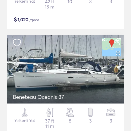
Yelkenli Yat
42 ft
10
3
3
13 m
$
1,020
/gece
Beneteau Oceanis 37
Yelkenli Yat
37 ft
8
3
3
11 m