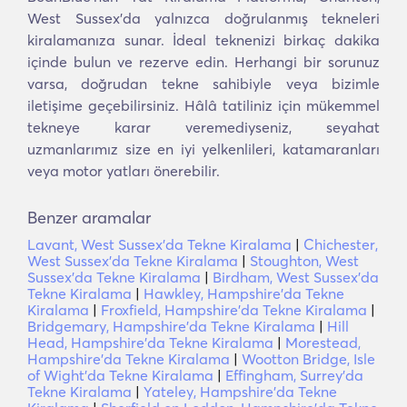
West Sussex'da yalnızca doğrulanmış tekneleri
kiralamanıza sunar. İdeal teknenizi birkaç dakika
içinde bulun ve rezerve edin. Herhangi bir sorunuz
varsa, doğrudan tekne sahibiyle veya bizimle
iletişime geçebilirsiniz. Hâlâ tatiliniz için mükemmel
tekneye karar veremediyseniz, seyahat
uzmanlarımız size en iyi yelkenlileri, katamaranları
veya motor yatları önerebilir.
Benzer aramalar
Lavant, West Sussex'da Tekne Kiralama
|
Chichester,
West Sussex'da Tekne Kiralama
|
Stoughton, West
Sussex'da Tekne Kiralama
|
Birdham, West Sussex'da
Tekne Kiralama
|
Hawkley, Hampshire'da Tekne
Kiralama
|
Froxfield, Hampshire'da Tekne Kiralama
|
Bridgemary, Hampshire'da Tekne Kiralama
|
Hill
Head, Hampshire'da Tekne Kiralama
|
Morestead,
Hampshire'da Tekne Kiralama
|
Wootton Bridge, Isle
of Wight'da Tekne Kiralama
|
Effingham, Surrey'da
Tekne Kiralama
|
Yateley, Hampshire'da Tekne