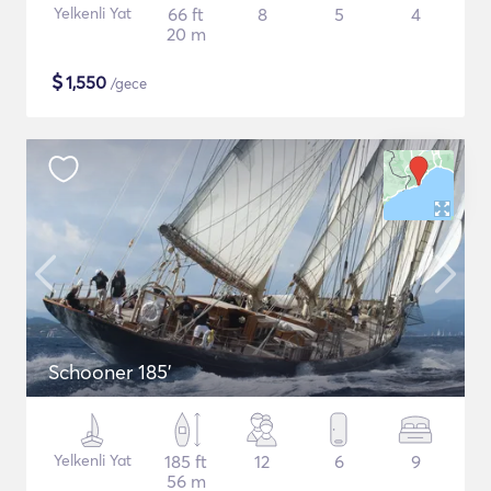
Yelkenli Yat
66 ft
8
5
4
20 m
$
1,550
/gece
Schooner 185'
Yelkenli Yat
185 ft
12
6
9
56 m