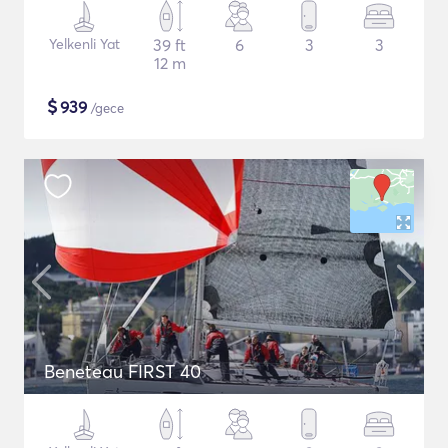
Yelkenli Yat
39 ft
6
3
3
12 m
$
939
/gece
Beneteau FIRST 40