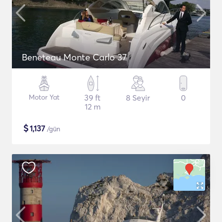
Beneteau Monte Carlo 37
Motor Yat
39 ft
8 Seyir
0
12 m
$
1,137
/gün