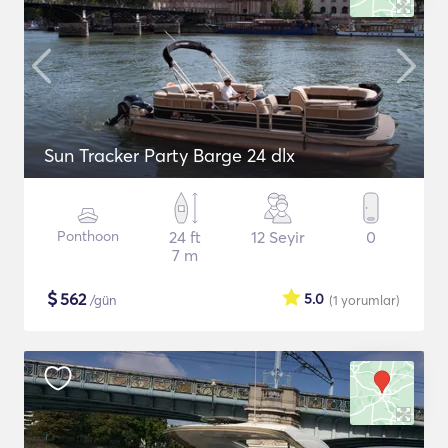
Sun Tracker Party Barge 24 dlx
Ponthoon
24 ft
12 Seyir
0
7 m
$
562
5.0
/gün
(1
yorumlar
)