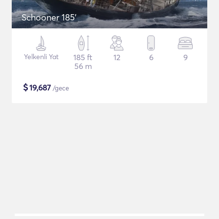
Schooner 185'
Yelkenli Yat
185 ft
12
6
9
56 m
$
19,687
/gece