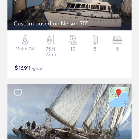
Custom based on Nelson 75"
Motor Yat
75 ft
10
5
5
23 m
$
16,911
/gece