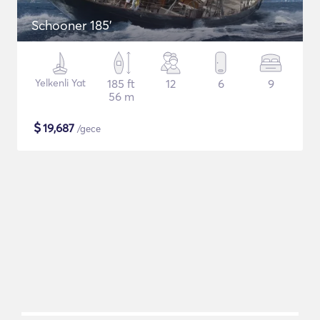
Schooner 185'
Yelkenli Yat
185 ft
12
6
9
56 m
$
19,687
/gece