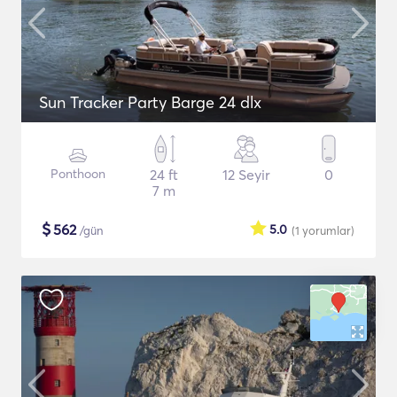
Sun Tracker Party Barge 24 dlx
Ponthoon
24 ft
12 Seyir
0
7 m
$
562
5.0
/gün
(1
yorumlar
)