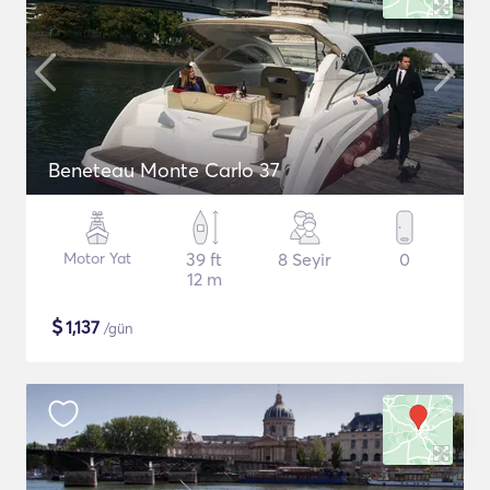
Beneteau Monte Carlo 37
Motor Yat
39 ft
8 Seyir
0
12 m
$
1,137
/gün