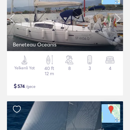
Beneteau Oceanis
Yelkenli Yat
40 ft
8
3
4
12 m
$
574
/gece