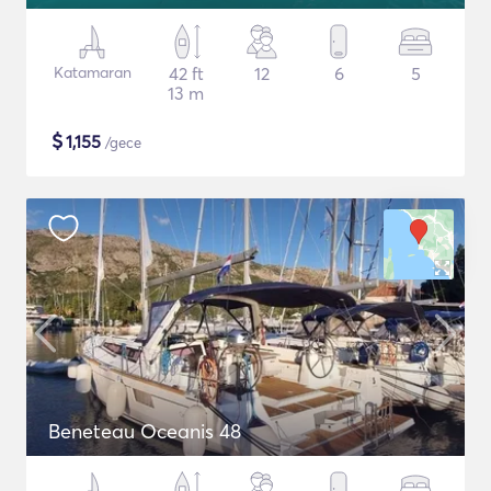
Katamaran
42 ft
12
6
5
13 m
$
1,155
/gece
Beneteau Oceanis 48