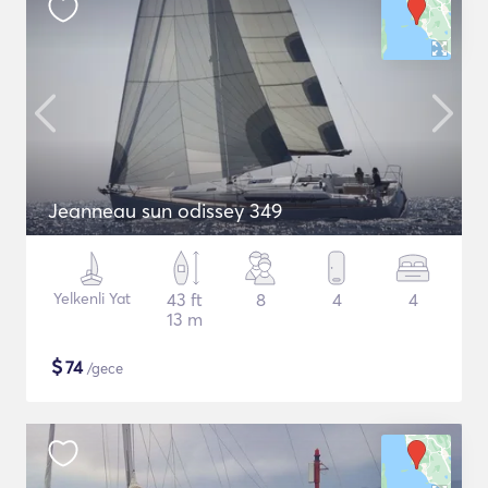
Jeanneau sun odissey 349
Yelkenli Yat
43 ft
8
4
4
13 m
$
74
/gece