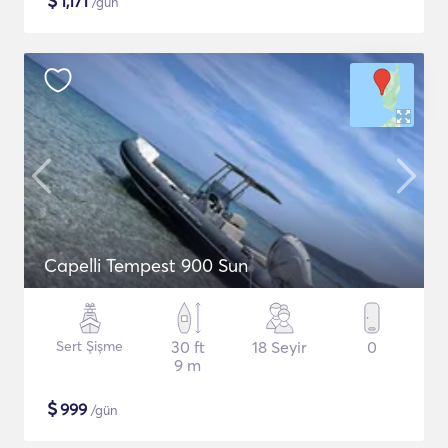
$
1,171
/gün
Capelli Tempest 900 Sun
Sert Şişme
30 ft
18 Seyir
0
9 m
$
999
/gün