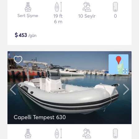
Sert Şişme
19 ft
10 Seyir
0
6 m
$
453
/gün
Capelli Tempest 630