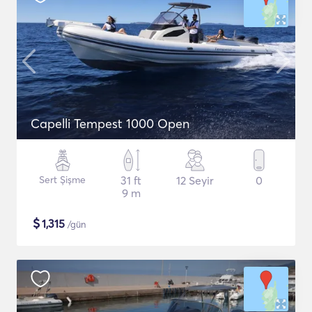
Capelli Tempest 1000 Open
Sert Şişme
31 ft
12 Seyir
0
9 m
$
1,315
/gün