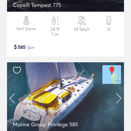
Capelli Tempest 775
Sert Şişme
24 ft
14 Seyir
0
7 m
$
585
/gün
Marine Group Privilège 585