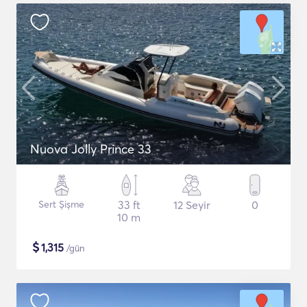
Nuova Jolly Prince 33
Sert Şişme
33 ft
12 Seyir
0
10 m
$
1,315
/gün