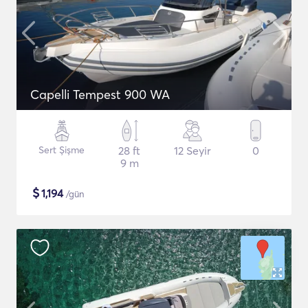
Capelli Tempest 900 WA
Sert Şişme
28 ft
12 Seyir
0
9 m
$
1,194
/gün