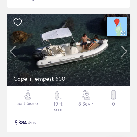
Capelli Tempest 600
Sert Şişme
19 ft
8 Seyir
0
6 m
$
384
/gün