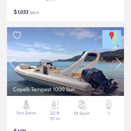
$
1,033
/gece
Capelli Tempest 1000 Sun
Sert Şişme
33 ft
18 Seyir
1
10 m