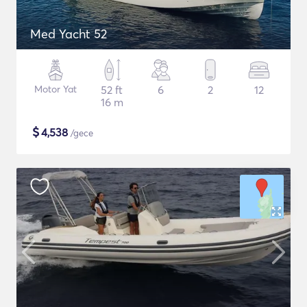
Med Yacht 52
Motor Yat
52 ft
6
2
12
16 m
$
4,538
/gece