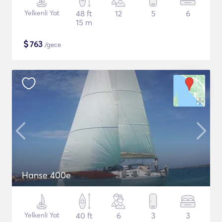
Yelkenli Yat
48 ft
12
5
6
15 m
$
763
/gece
Hanse 400e
Yelkenli Yat
40 ft
6
3
3