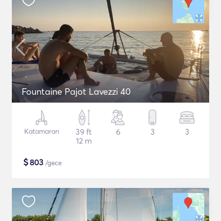
Fountaine Pajot Lavezzi 40
Katamaran
39 ft
6
3
3
12 m
$
803
/gece