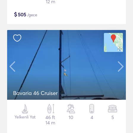
12 m
$
505
/gece
Bavaria 46 Cruiser
Yelkenli Yat
46 ft
10
4
5
14 m