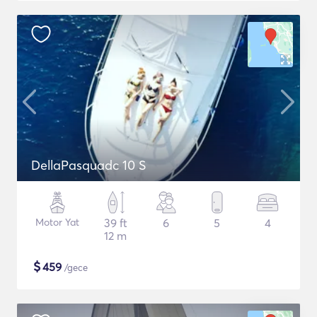
DellaPasquadc 10 S
Motor Yat
39 ft
6
5
4
12 m
$
459
/gece