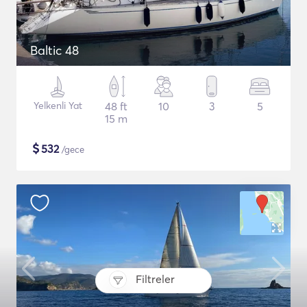
Baltic 48
Yelkenli Yat
48 ft
10
3
5
15 m
$
532
/gece
Filtreler