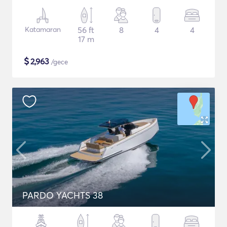
Katamaran
56 ft
8
4
4
17 m
$
2,963
/gece
PARDO YACHTS 38