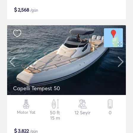
$
2,568
/gün
Capelli Tempest 50
Motor Yat
50 ft
12 Seyir
0
15 m
$
3,822
/gün