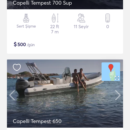
Capelli Tempest 700 Sup
Sert Şişme
22 ft
11 Seyir
0
7 m
$
500
/gün
Capelli Tempest 650