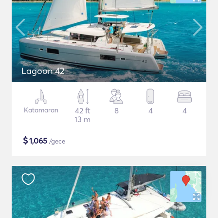
Lagoon 42
Katamaran
42 ft
8
4
4
13 m
$
1,065
/gece