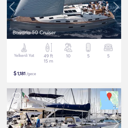
Bavaria 50 Cruiser
Yelkenli Yat
49 ft
10
5
5
15 m
$
1,181
/gece