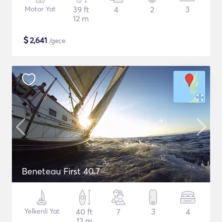
Motor Yat
39 ft
4
2
3
12 m
$
2,641
/gece
Beneteau First 40.7
Yelkenli Yat
40 ft
7
3
4
12 m