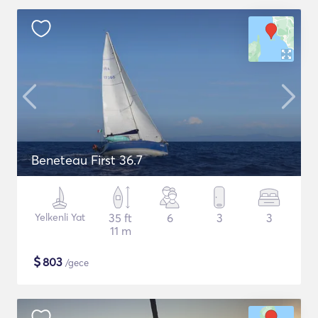
Beneteau First 36.7
Yelkenli Yat
35 ft
6
3
3
11 m
$
803
/gece