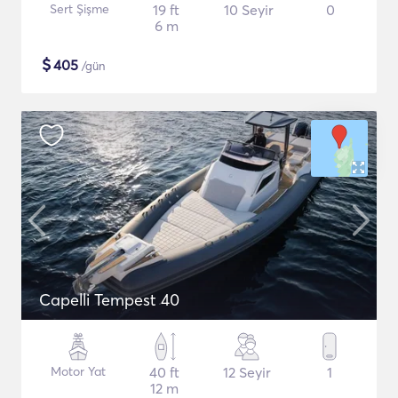
Sert Şişme
19 ft
10 Seyir
0
6 m
$
405
/gün
Capelli Tempest 40
Motor Yat
40 ft
12 Seyir
1
12 m