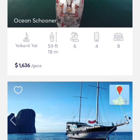
Ocean Schooner
Yelkenli Yat
59 ft
6
4
8
18 m
$
1,636
/gece