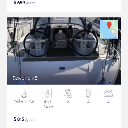
$
659
/gece
Bavaria 45
Yelkenli Yat
45 ft
8
4
4
14 m
$
815
/gece