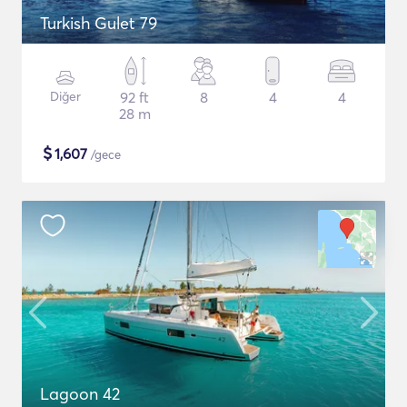
Turkish Gulet 79
Diğer
92 ft
8
4
4
28 m
$
1,607
/gece
Lagoon 42