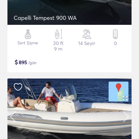
Capelli Tempest 900 WA
Sert Şişme
30 ft
14 Seyir
0
9 m
$
895
/gün