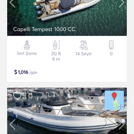
Capelli Tempest 1000 CC
Sert Şişme
30 ft
14 Seyir
0
9 m
$
1,016
/gün