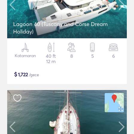
Lagoon 40 (Tuscany and Corse Dream
Holiday)
Katamaran
40 ft
8
5
6
12 m
$
1,722
/gece