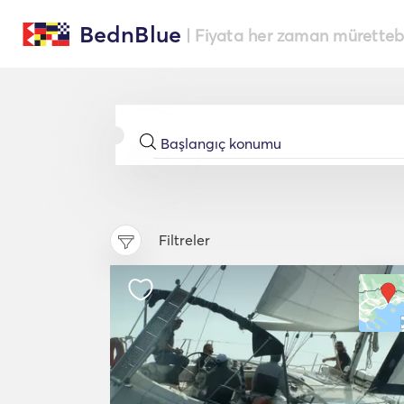
BednBlue
| Fiyata her zaman müretteba
Filtreler