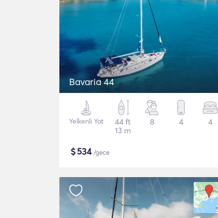
Bavaria 44
Yelkenli Yat
44 ft
8
4
4
13 m
$
534
/gece