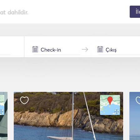
İ
t dahildir.