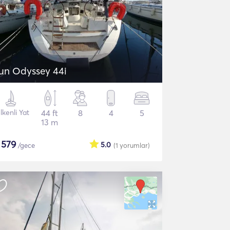
un Odyssey 44i
lkenli Yat
44 ft
8
4
5
13 m
$
579
5.0
/gece
(1
yorumlar
)