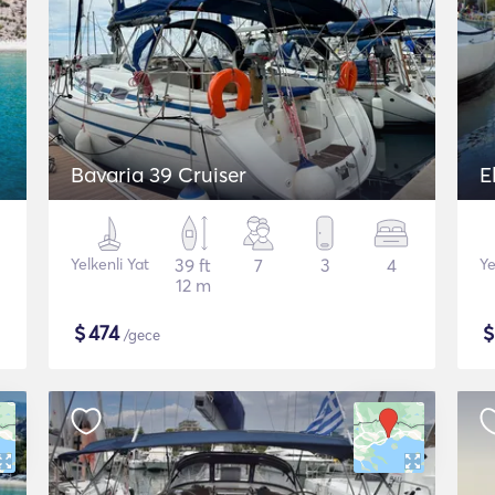
Bavaria 39 Cruiser
E
Yelkenli Yat
39 ft
7
3
4
Ye
12 m
$
474
/gece