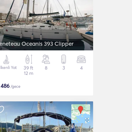
eneteau Oceanis 393 Clipper
lkenli Yat
39 ft
8
3
4
12 m
$
486
/gece