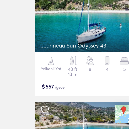
Jeanneau Sun Odyssey 43
Yelkenli Yat
43 ft
8
4
5
13 m
$
557
/gece