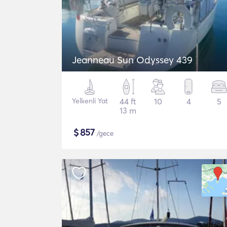
Jeanneau Sun Odyssey 439
Yelkenli Yat
44 ft
10
4
5
13 m
$
857
/gece