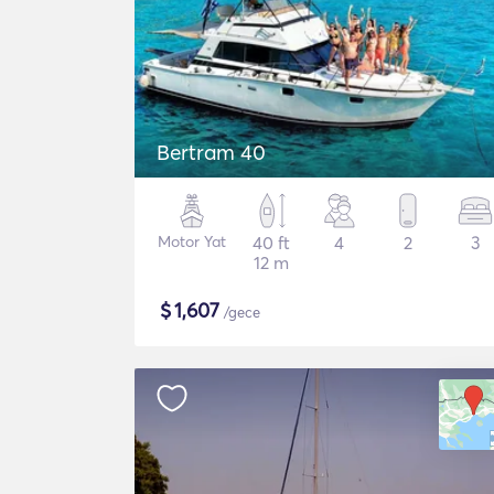
Bertram 40
Motor Yat
40 ft
4
2
3
12 m
$
1,607
/gece