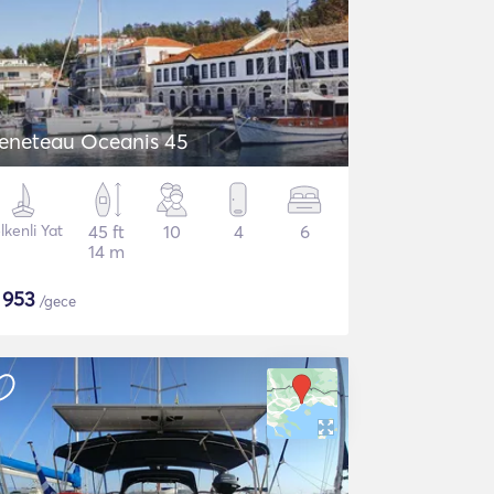
eneteau Oceanis 45
lkenli Yat
45 ft
10
4
6
14 m
$
953
/gece