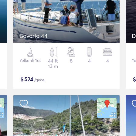
Bavaria 44
D
Yelkenli Yat
44 ft
8
4
4
Ye
13 m
$
524
/gece