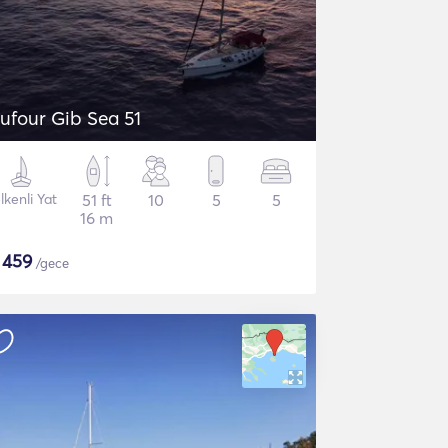
ufour Gib Sea 51
lkenli Yat
51 ft
10
5
5
16 m
$
459
/gece