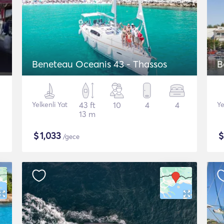
Beneteau Oceanis 43 - Thassos
B
Yelkenli Yat
43 ft
10
4
4
Ye
13 m
$
1,033
/gece