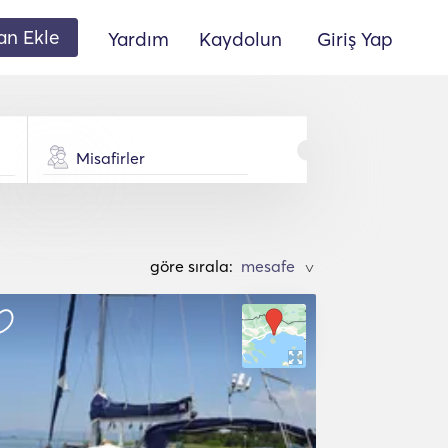
lan Ekle
Yardım
Kaydolun
Giriş Yap
Misafirler
göre sırala:
>