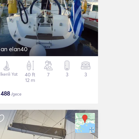
lan elan40
lkenli Yat
40 ft
7
3
3
12 m
$
488
/gece