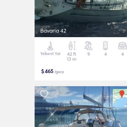
Bavaria 42
Yelkenli Yat
42 ft
9
4
4
13 m
$
465
/gece