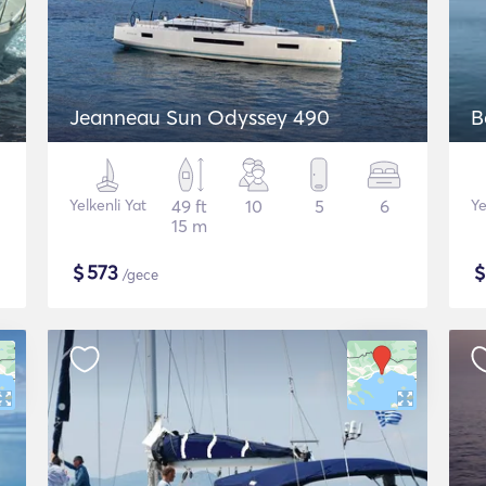
Jeanneau Sun Odyssey 490
B
Yelkenli Yat
49 ft
10
5
6
Ye
15 m
$
573
/gece