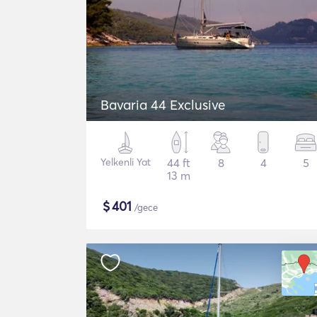
Bavaria 44 Exclusive
Yelkenli Yat
44 ft
8
4
5
13 m
$
401
/gece