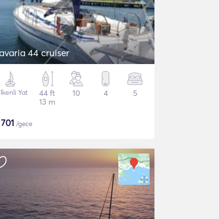
avaria 44 cruiser
lkenli Yat
44 ft
10
4
5
13 m
$
701
/gece