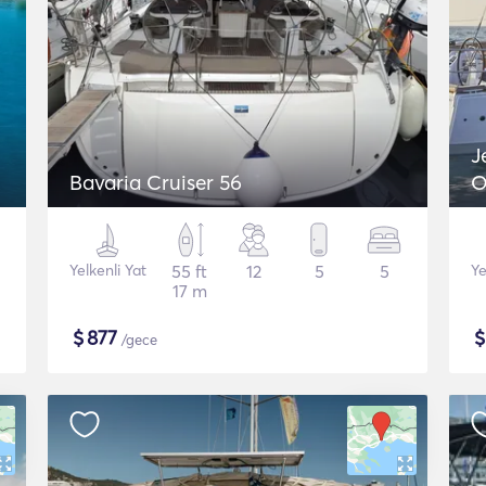
J
Bavaria Cruiser 56
O
Yelkenli Yat
55 ft
12
5
5
Ye
17 m
$
877
/gece