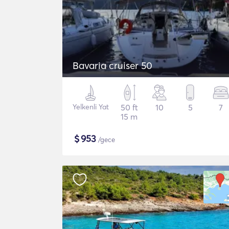
Bavaria cruiser 50
Yelkenli Yat
50 ft
10
5
7
15 m
$
953
/gece