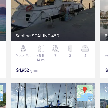
Sealine SEALINE 450
B
Motor Yat
45 ft
7
3
4
Ye
14 m
$
1,952
/gece