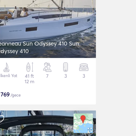
eanneau Sun Odyssey 410 Sun
dyssey 410
lkenli Yat
41 ft
7
3
3
12 m
$
769
/gece