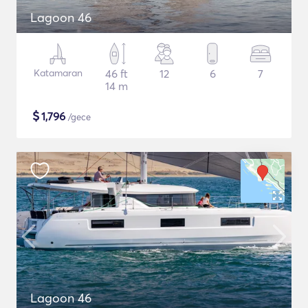
Lagoon 46
Katamaran
46 ft
12
6
7
14 m
$
1,796
/gece
Lagoon 46