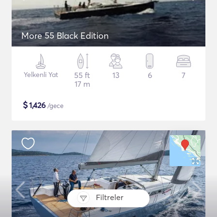
More 55 Black Edition
Yelkenli Yat
55 ft
13
6
7
17 m
$
1,426
/gece
Filtreler