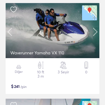
Waverunner Yamaha VX 110
Diğer
10 ft
3 Seyir
0
3 m
$
241
/gün