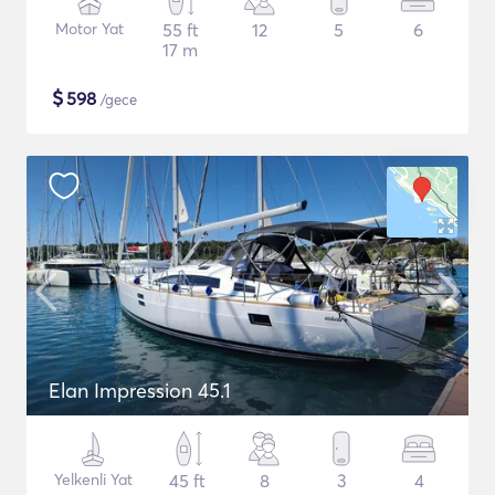
Motor Yat
55 ft
12
5
6
17 m
$
598
/gece
Elan Impression 45.1
Yelkenli Yat
45 ft
8
3
4