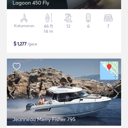
Lagoon 450 Fly
Katamaran
46 ft
12
6
7
14 m
$
1,277
/gece
Jeanneau Merry Fisher 795