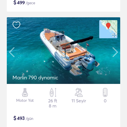
$
499
/gece
Marlin 790 dynamic
Motor Yat
26 ft
11 Seyir
0
8 m
$
493
/gün