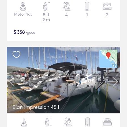
Motor Yat
8 ft
4
1
2
2 m
$
358
/gece
Elan Impression 45.1