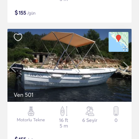
$
155
/gün
Ven 501
Motorlu Tekne
16 ft
6 Seyir
0
5 m