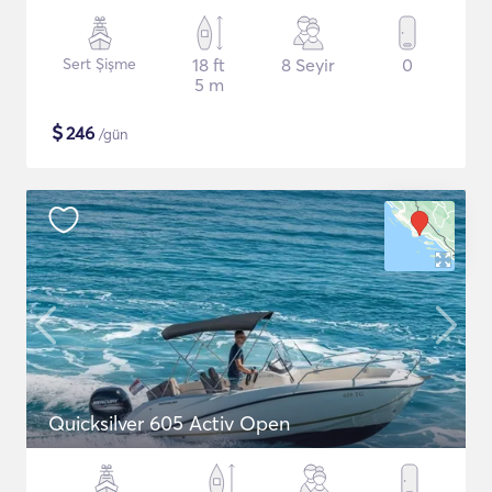
Sert Şişme
18 ft
8 Seyir
0
5 m
$
246
/gün
Quicksilver 605 Activ Open