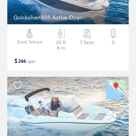
Quicksilver 605 Active Open
Sürat Teknesi
20 ft
7 Seyir
0
6 m
$
246
/gün