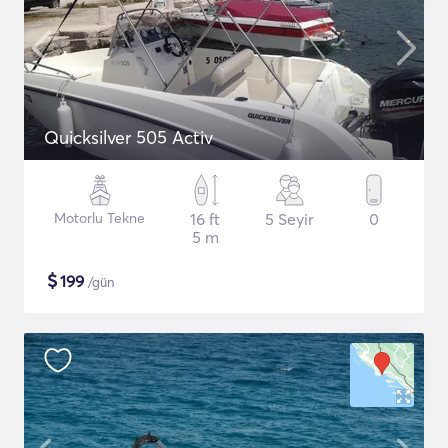
Quicksilver 505 Activ
Motorlu Tekne
16 ft
5 Seyir
0
5 m
$
199
/gün