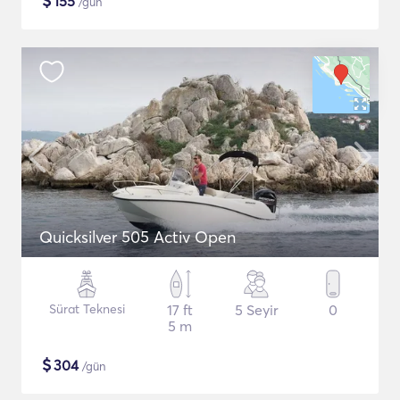
$
155
/gün
Quicksilver 505 Activ Open
Sürat Teknesi
17 ft
5 Seyir
0
5 m
$
304
/gün