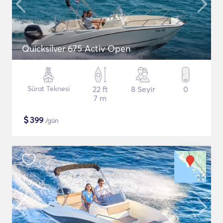
Quicksilver 675 Activ Open
Sürat Teknesi
22 ft
8 Seyir
0
7 m
$
399
/gün