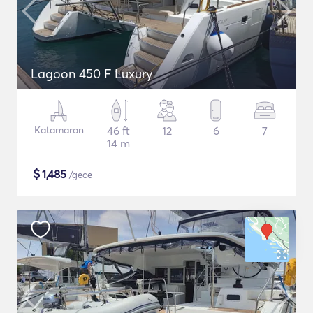
Lagoon 450 F Luxury
Katamaran
46 ft
12
6
7
14 m
$
1,485
/gece