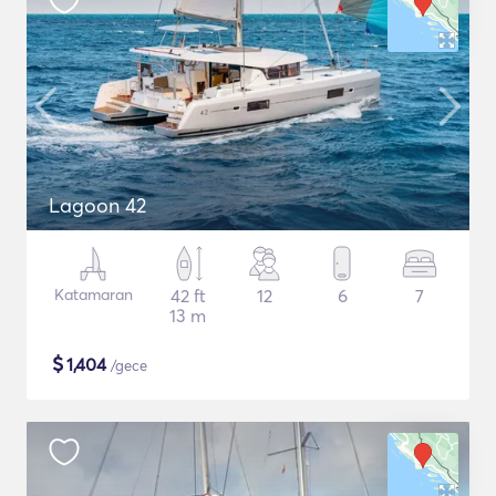
Lagoon 42
Katamaran
42 ft
12
6
7
13 m
$
1,404
/gece