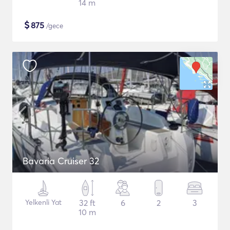
14 m
$
875
/gece
Bavaria Cruiser 32
Yelkenli Yat
32 ft
6
2
3
10 m