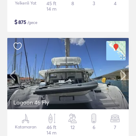
Yelkenli Yat
45 ft
8
3
4
14 m
$
875
/gece
Lagoon 46 Fly
Katamaran
46 ft
12
6
7
14 m