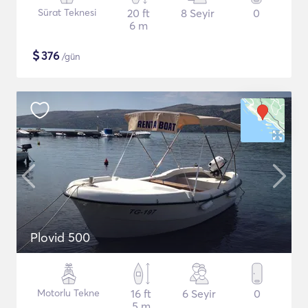
Sürat Teknesi
20 ft
8 Seyir
0
6 m
$
376
/gün
Plovid 500
Motorlu Tekne
16 ft
6 Seyir
0
5 m