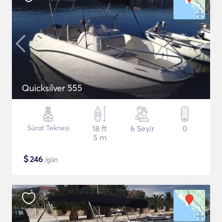
Quicksilver 555
Sürat Teknesi
18 ft
6 Seyir
0
5 m
$
246
/gün