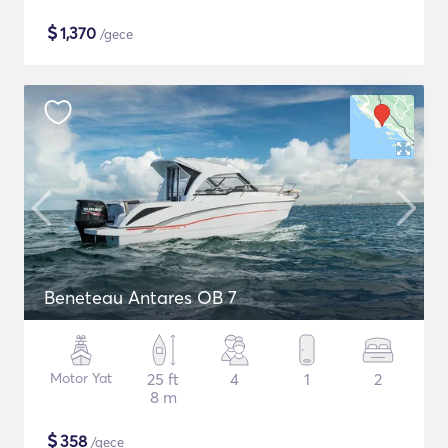
$
1,370
/gece
Beneteau Antares OB 7
Motor Yat
25 ft
4
1
2
8 m
$
358
/gece