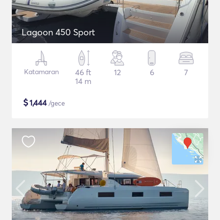
Lagoon 450 Sport
Katamaran
46 ft
12
6
7
14 m
$
1,444
/gece