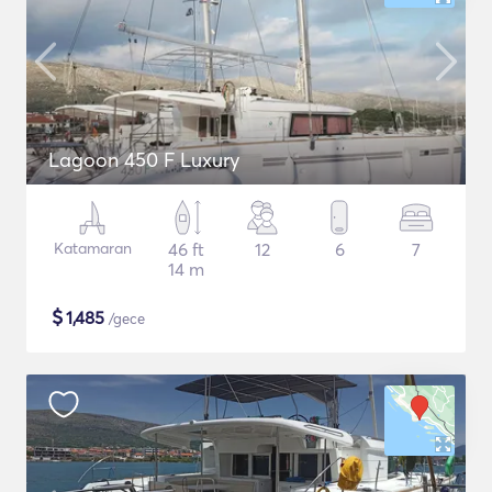
Lagoon 450 F Luxury
Katamaran
46 ft
12
6
7
14 m
$
1,485
/gece