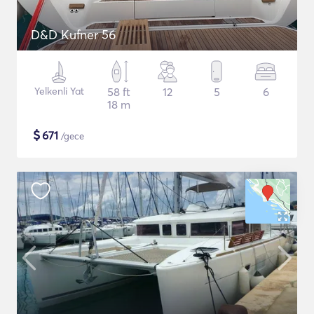
D&D Kufner 56
Yelkenli Yat
58 ft
12
5
6
18 m
$
671
/gece