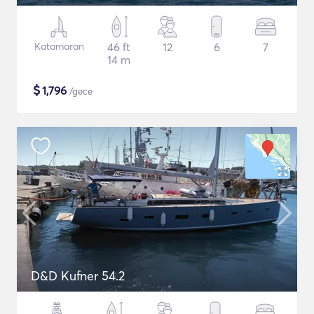
Katamaran
46 ft
12
6
7
14 m
$
1,796
/gece
D&D Kufner 54.2