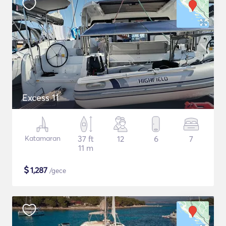
Excess 11
Katamaran
37 ft
12
6
7
11 m
$
1,287
/gece