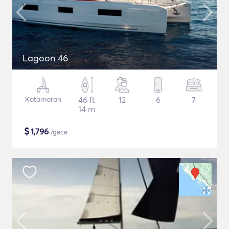
Lagoon 46
Katamaran
46 ft
12
6
7
14 m
$
1,796
/gece