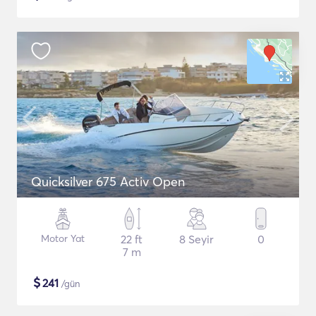
Quicksilver 675 Activ Open
Motor Yat
22 ft
8 Seyir
0
7 m
$
241
/gün