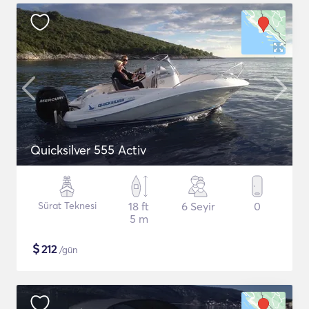
Quicksilver 555 Activ
Sürat Teknesi
18 ft
6 Seyir
0
5 m
$
212
/gün