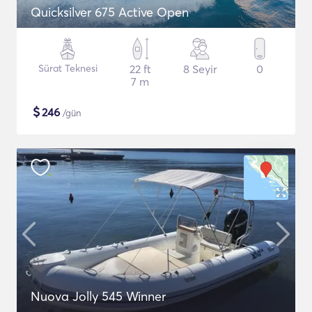
Quicksilver 675 Active Open
Sürat Teknesi
22 ft
8 Seyir
0
7 m
$
246
/gün
Nuova Jolly 545 Winner