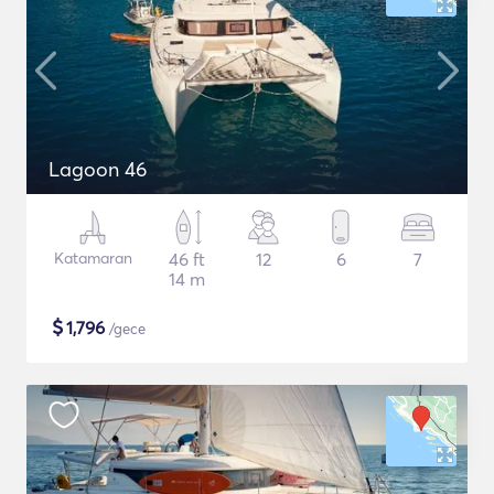
Lagoon 46
Katamaran
46 ft
12
6
7
14 m
$
1,796
/gece