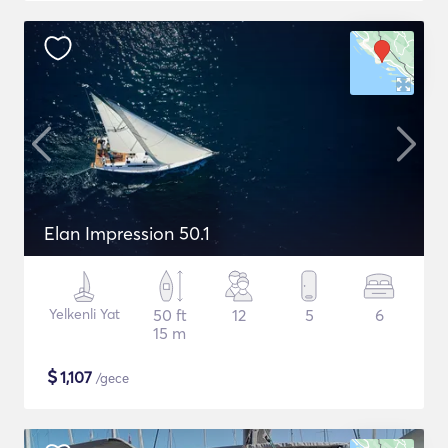
Elan Impression 50.1
Yelkenli Yat
50 ft
12
5
6
15 m
$
1,107
/gece