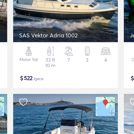
SAS Vektor Adria 1002
J
Motor Yat
33 ft
7
3
4
O
10 m
$
522
/gece