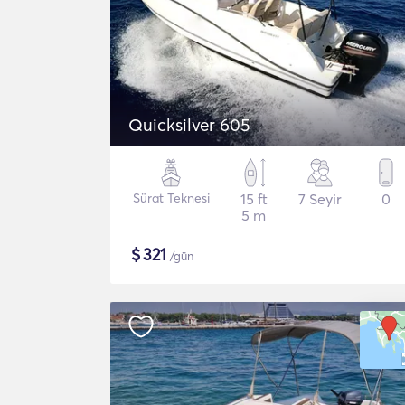
Quicksilver 605
Sürat Teknesi
15 ft
7 Seyir
0
5 m
$
321
/gün