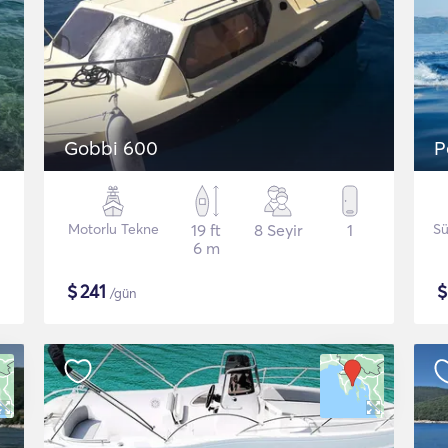
Gobbi 600
P
Motorlu Tekne
19 ft
8 Seyir
1
Sü
6 m
$
241
/gün