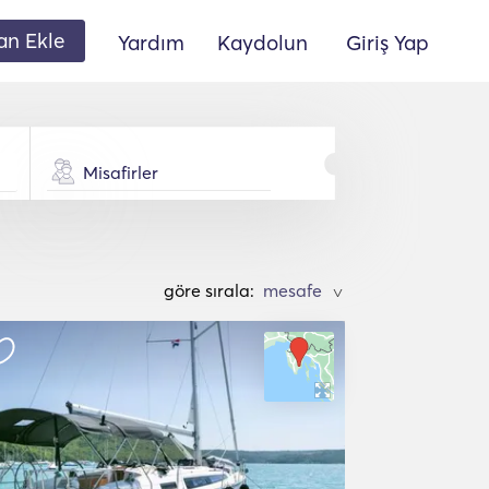
lan Ekle
Yardım
Kaydolun
Giriş Yap
Misafirler
göre sırala:
>