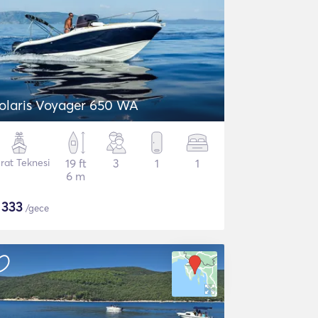
olaris Voyager 650 WA
rat Teknesi
19 ft
3
1
1
6 m
$
333
/gece