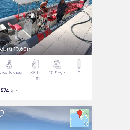
obra 10.60m
ürat Teknesi
35 ft
10 Seyir
0
11 m
$
574
/gün