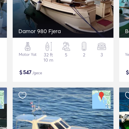
Damor 980 Fjera
B
Motor Yat
32 ft
5
2
3
Ye
10 m
$
547
/gece