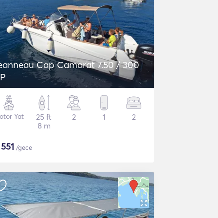
eanneau Cap Camarat 7.50 / 300
P
otor Yat
25 ft
2
1
2
8 m
$
551
/gece