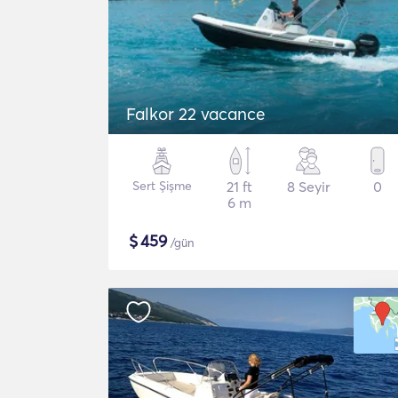
Falkor 22 vacance
Sert Şişme
21 ft
8 Seyir
0
6 m
$
459
/gün