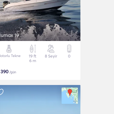
lumax 19
otorlu Tekne
19 ft
8 Seyir
0
6 m
$
390
/gün