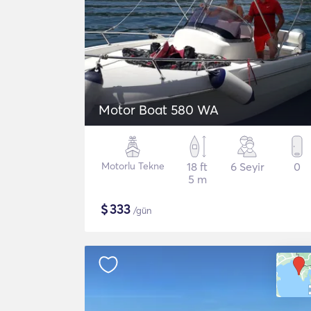
Motor Boat 580 WA
Motorlu Tekne
18 ft
6 Seyir
0
5 m
$
333
/gün