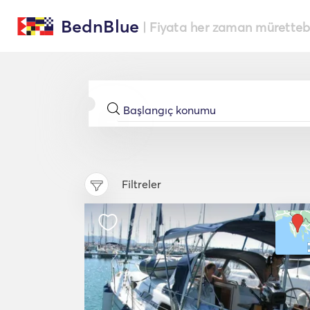
BednBlue
| Fiyata her zaman müretteba
Filtreler