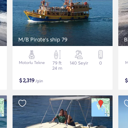
M/B Pirate's ship 79
B
Motorlu Tekne
79 ft
140 Seyir
0
M
24 m
$
2,319
/gün