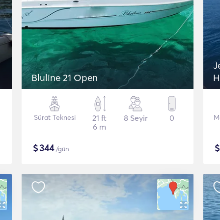
J
Bluline 21 Open
H
Sürat Teknesi
21 ft
8 Seyir
0
M
6 m
$
344
/gün