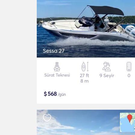
Sessa 27
Sürat Teknesi
27 ft
9 Seyir
0
8 m
$
568
/gün