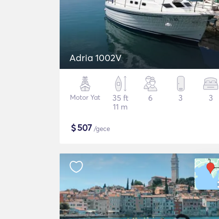
Adria 1002V
Motor Yat
35 ft
6
3
3
11 m
$
507
/gece