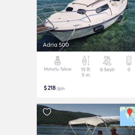
Adria 500
Motorlu Tekne
15 ft
6 Seyir
0
5 m
$
218
/gün