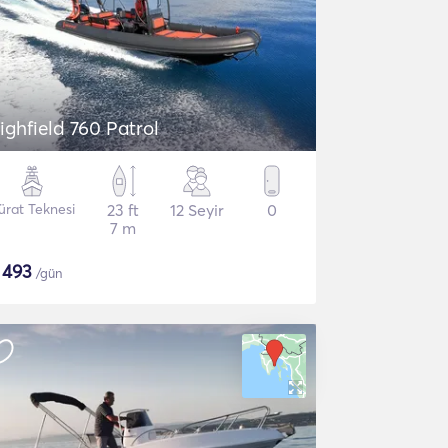
ighfield 760 Patrol
ürat Teknesi
23 ft
12 Seyir
0
7 m
$
493
/gün