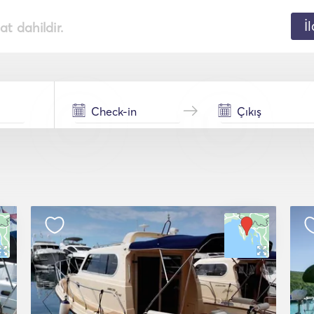
İ
t dahildir.