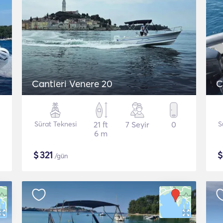
Cantieri Venere 20
C
Sürat Teknesi
21 ft
7 Seyir
0
S
6 m
$
321
/gün