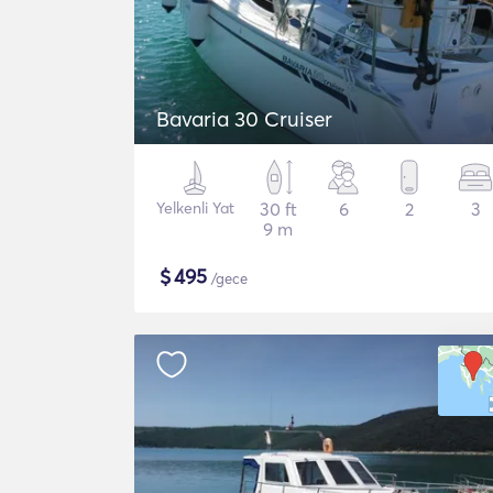
Bavaria 30 Cruiser
Yelkenli Yat
30 ft
6
2
3
9 m
$
495
/gece