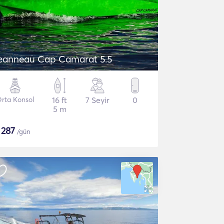
eanneau Cap Camarat 5.5
rta Konsol
16 ft
7 Seyir
0
5 m
$
287
/gün