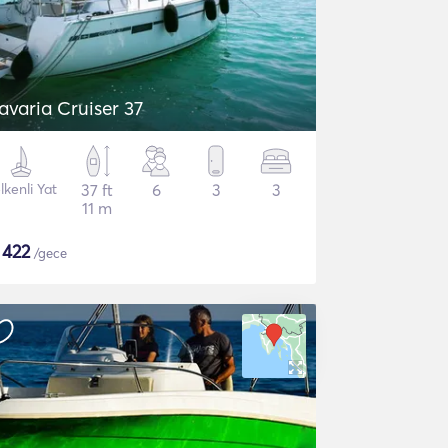
avaria Cruiser 37
lkenli Yat
37 ft
6
3
3
11 m
$
422
/gece