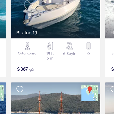
Bluline 19
H
Orta Konsol
19 ft
6 Seyir
0
S
6 m
$
367
/gün