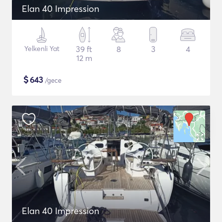
Elan 40 Impression
Yelkenli Yat
39 ft
8
3
4
12 m
$
643
/gece
Elan 40 Impression