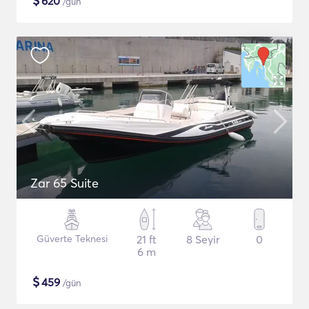
$
620
/gün
Zar 65 Suite
Güverte Teknesi
21 ft
8 Seyir
0
6 m
$
459
/gün