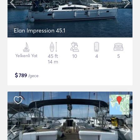
Elan Impression 45.1
Yelkenli Yat
45 ft
10
4
5
14 m
$
789
/gece