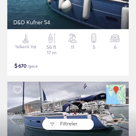
D&D Kufner 54
Yelkenli Yat
56 ft
11
5
6
17 m
$
670
/gece
Filtreler