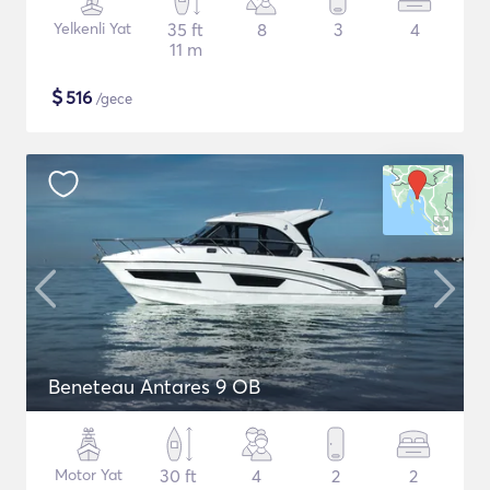
Yelkenli Yat
35 ft
8
3
4
11 m
$
516
/gece
Beneteau Antares 9 OB
Motor Yat
30 ft
4
2
2