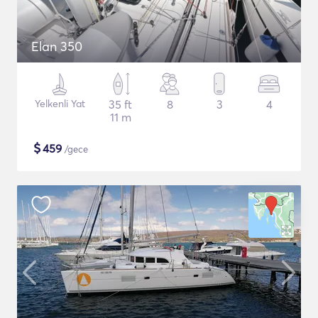
Elan 350
Yelkenli Yat
35 ft
8
3
4
11 m
$
459
/gece