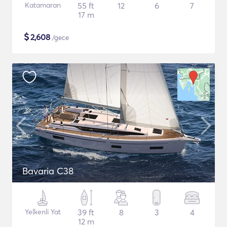
Katamaran
55 ft
12
6
7
17 m
$
2,608
/gece
Bavaria C38
Yelkenli Yat
39 ft
8
3
4
12 m