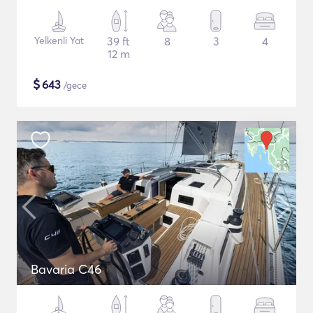
Yelkenli Yat
39 ft
8
3
4
12 m
$
643
/gece
Bavaria C46