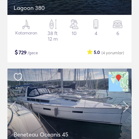
Lagoon 380
Katamaran
38 ft
10
4
6
12 m
$
729
5.0
/gece
(4
yorumlar
)
Beneteau Oceanis 45