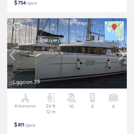
$
754
/gece
Lagoon 39
Katamaran
39 ft
10
6
6
12 m
$
811
/gece