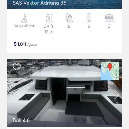
SAS Vektor Adriana 36
Yelkenli Yat
39 ft
6
2
3
12 m
$
1,011
/gece
Bali 4.6