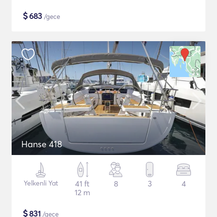
$
683
/gece
Hanse 418
Yelkenli Yat
41 ft
8
3
4
12 m
$
831
/gece