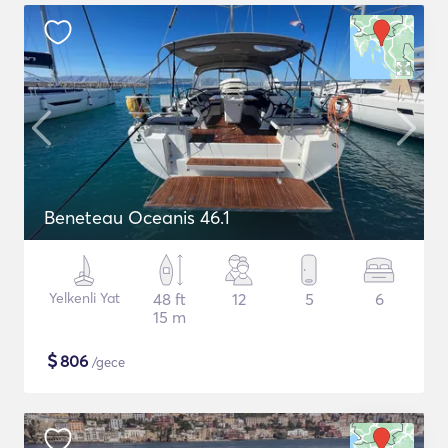
Beneteau Oceanis 46.1
Yelkenli Yat
48 ft
12
5
6
15 m
$
806
/gece