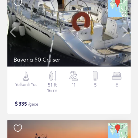
Bavaria 50 Cruiser
Yelkenli Yat
51 ft
11
5
6
16 m
$
335
/gece