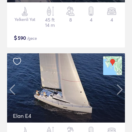
Yelkenli Yat
45 ft
8
4
4
14 m
$
590
/gece
Elan E4