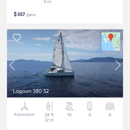
9 m
$
557
/gece
Lagoon 380 S2
Katamaran
38 ft
10
6
6
12 m