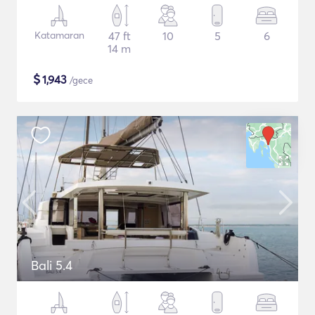
Katamaran
47 ft
10
5
6
14 m
$
1,943
/gece
Bali 5.4