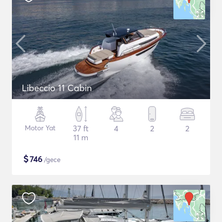
Libeccio 11 Cabin
Motor Yat
37 ft
4
2
2
11 m
$
746
/gece