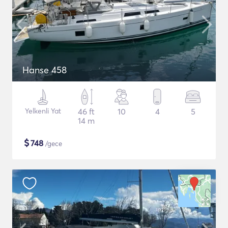
Hanse 458
Yelkenli Yat
46 ft
10
4
5
14 m
$
748
/gece