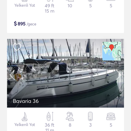
Yelkenli Yat
49 ft
10
5
5
15 m
$
895
/gece
Bavaria 36
Yelkenli Yat
36 ft
8
3
5
11 m