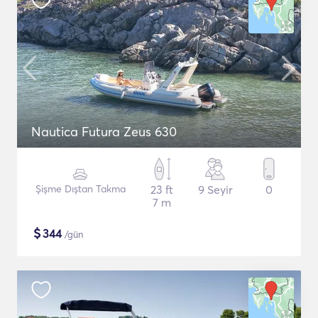
Nautica Futura Zeus 630
Şişme Dıştan Takma
23 ft
9 Seyir
0
7 m
$
344
/gün