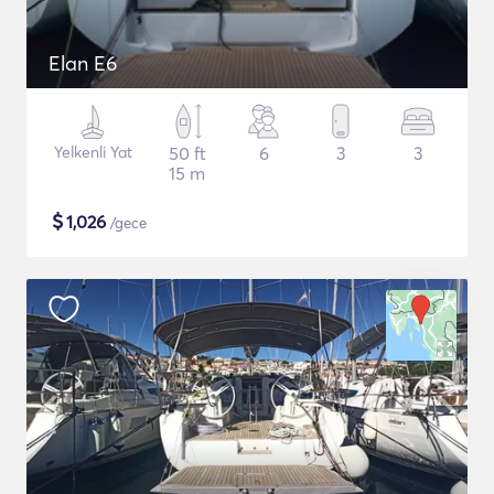
Elan E6
Yelkenli Yat
50 ft
6
3
3
15 m
$
1,026
/gece