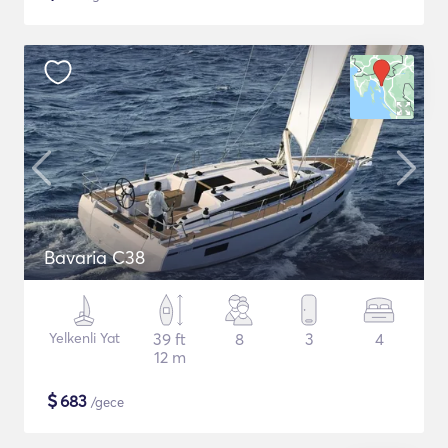
Bavaria C38
Yelkenli Yat
39 ft
8
3
4
12 m
$
683
/gece