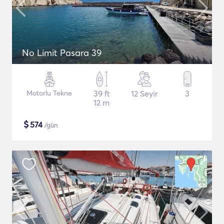
No Limit Pasara 39
Motorlu Tekne
39 ft
12 Seyir
3
12 m
$
574
/gün