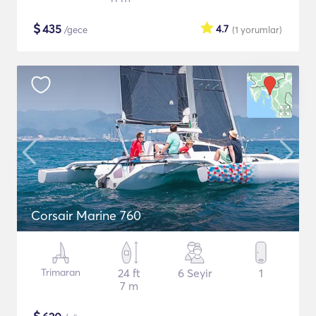
$
435
4.7
/gece
(1
yorumlar
)
Corsair Marine 760
Trimaran
24 ft
6 Seyir
1
7 m