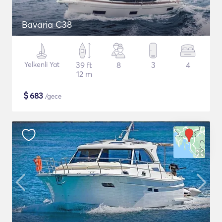
Bavaria C38
Yelkenli Yat
39 ft
8
3
4
12 m
$
683
/gece