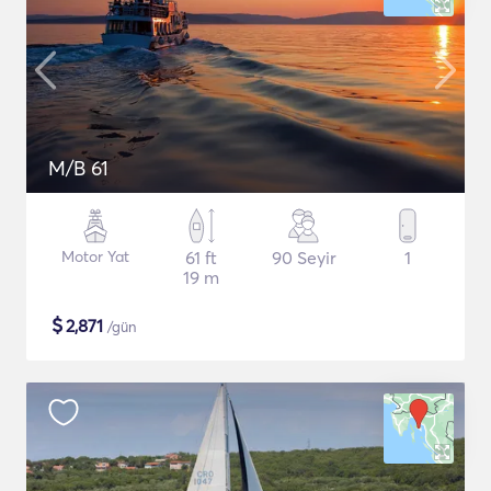
M/B 61
Motor Yat
61 ft
90 Seyir
1
19 m
$
2,871
/gün