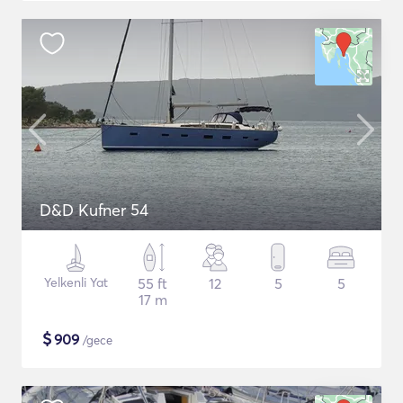
D&D Kufner 54
Yelkenli Yat
55 ft
12
5
5
17 m
$
909
/gece