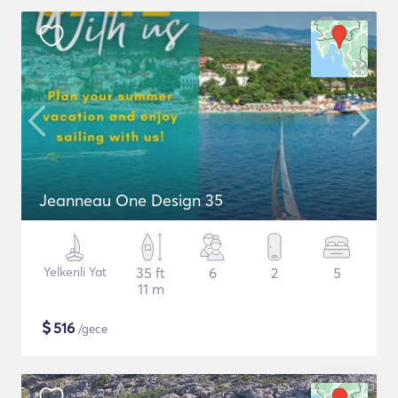
Jeanneau One Design 35
Yelkenli Yat
35 ft
6
2
5
11 m
$
516
/gece