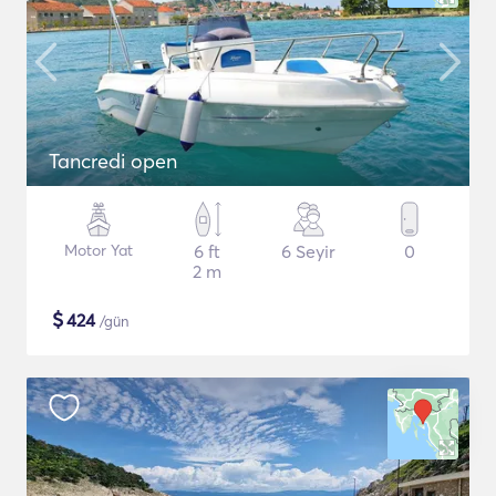
Tancredi open
Motor Yat
6 ft
6 Seyir
0
2 m
$
424
/gün