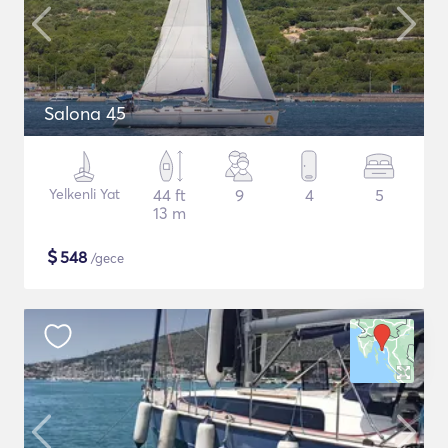
Salona 45
Yelkenli Yat
44 ft
9
4
5
13 m
$
548
/gece