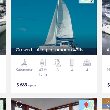
Crewed sailing catamaran 42ft
A
Katamaran
43 ft
8
4
4
M
13 m
$
683
/gece