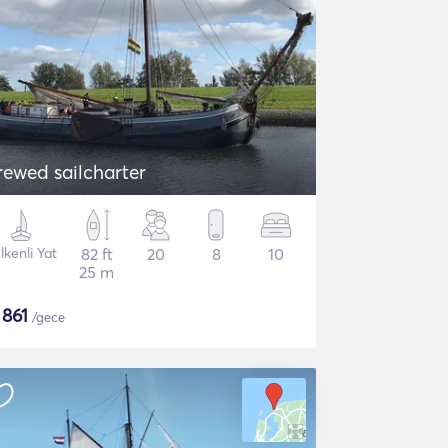
rewed sailcharter
lkenli Yat
82 ft
20
8
10
25 m
$
861
/gece