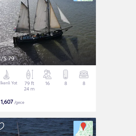
/S 79
lkenli Yat
79 ft
16
8
8
24 m
$
1,607
/gece