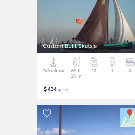
Custom Built Skutsje
Yelkenli Yat
65 ft
12
1
8
20 m
$
434
/gece