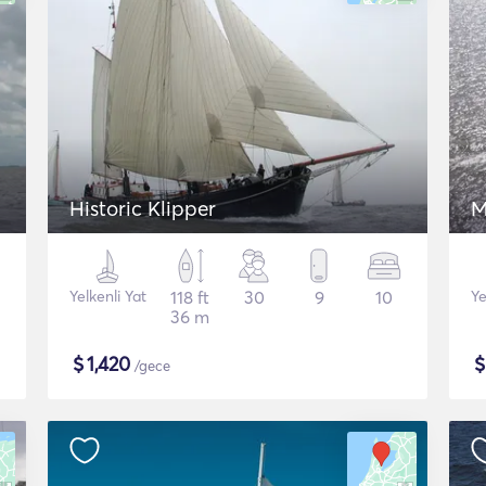
Historic Klipper
M
Yelkenli Yat
118 ft
30
9
10
Ye
36 m
$
1,420
/gece