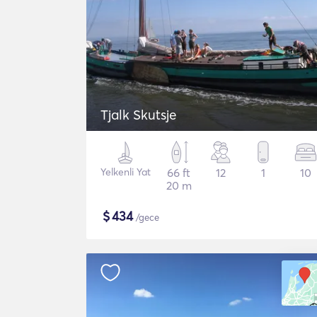
Tjalk Skutsje
Yelkenli Yat
66 ft
12
1
10
20 m
$
434
/gece