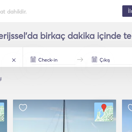
İ
t dahildir.
erijssel'da birkaç dakika içinde te
l