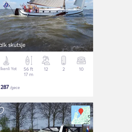
jalk skutsje
lkenli Yat
56 ft
12
2
10
17 m
$
287
/gece