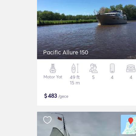
Pacific Allure 150
Motor Yat
49 ft
5
4
4
15 m
$
483
/gece