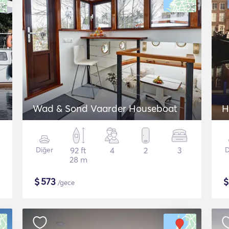
Wad & Sond Vaarder Houseboat
H
Diğer
92 ft
4
2
3
D
28 m
$
573
/gece