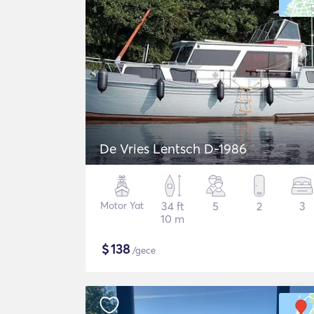
De Vries Lentsch D-1986
Motor Yat
34 ft
5
2
3
10 m
$
138
/gece