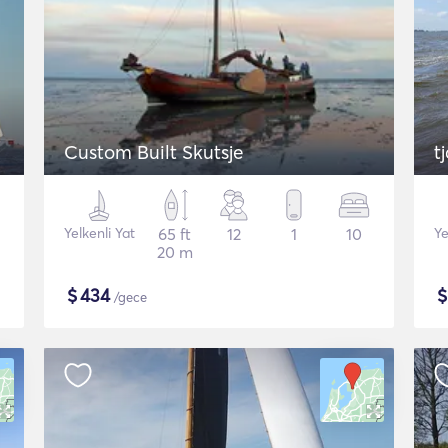
Custom Built Skutsje
t
Yelkenli Yat
65 ft
12
1
10
Ye
20 m
$
434
/gece