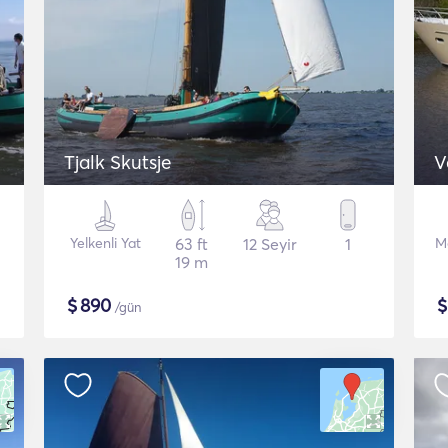
Tjalk Skutsje
V
Yelkenli Yat
63 ft
12 Seyir
1
M
19 m
$
890
/gün