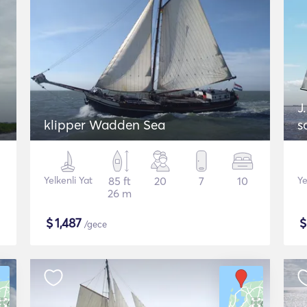
J
klipper Wadden Sea
s
Yelkenli Yat
85 ft
20
7
10
Ye
26 m
$
1,487
/gece