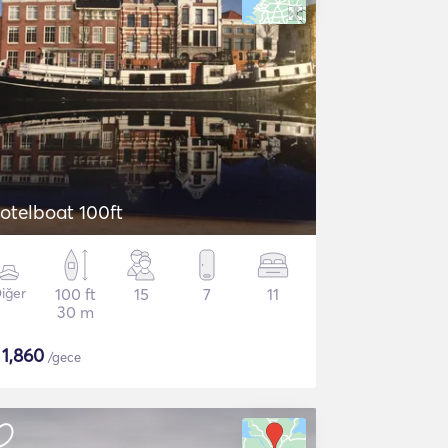
otelboat 100ft
iğer
100 ft
15
7
11
30 m
$
1,860
/gece