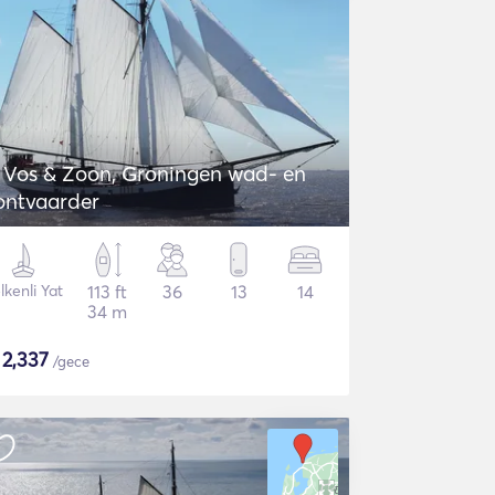
. Vos & Zoon, Groningen wad- en
ontvaarder
lkenli Yat
113 ft
36
13
14
34 m
$
2,337
/gece