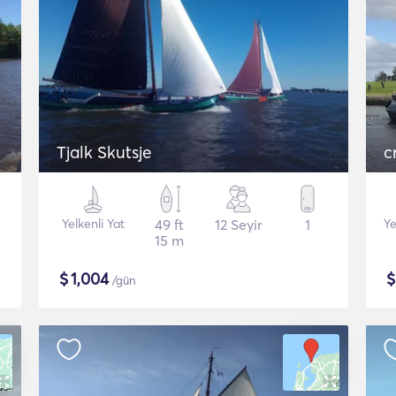
Tjalk Skutsje
c
Yelkenli Yat
49 ft
12 Seyir
1
Ye
15 m
$
1,004
/gün