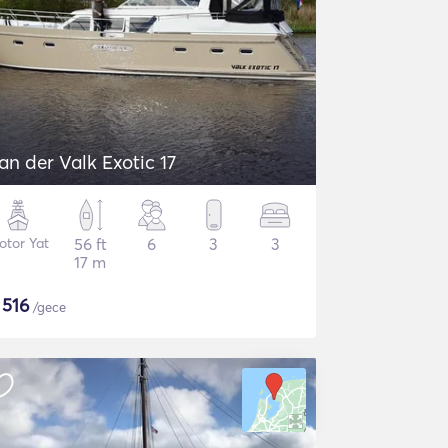
an der Valk Exotic 17
otor Yat
56 ft
6
3
3
17 m
$
516
/gece