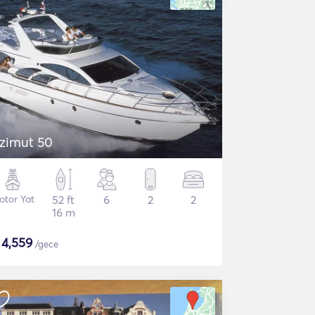
zimut 50
otor Yat
52 ft
6
2
2
16 m
$
4,559
/gece