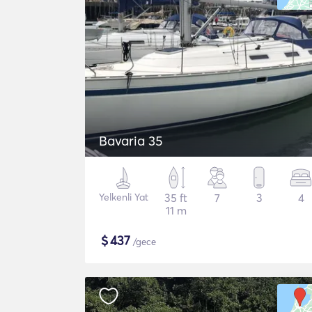
Bavaria 35
Yelkenli Yat
35 ft
7
3
4
11 m
$
437
/gece