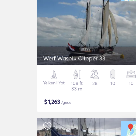
Werf Waspik Clipper 33
Yelkenli Yat
108 ft
28
10
10
33 m
$
1,263
/gece