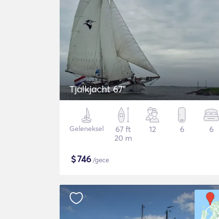
Tjalkjacht 67"
Geleneksel
67 ft
12
6
6
20 m
$
746
/gece