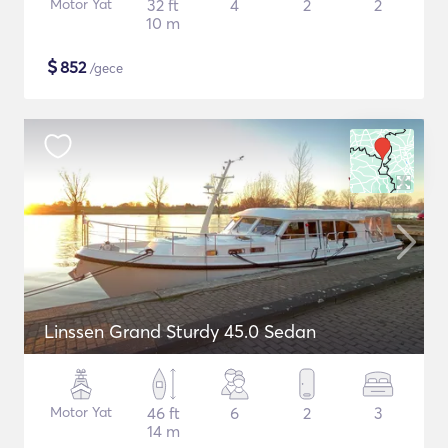
Motor Yat
32 ft
4
2
2
10 m
$
852
/gece
Linssen Grand Sturdy 45.0 Sedan
Motor Yat
46 ft
6
2
3
14 m