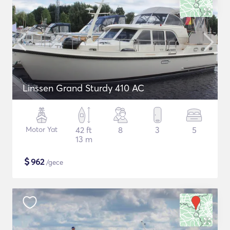
Linssen Grand Sturdy 410 AC
Motor Yat
42 ft
8
3
5
13 m
$
962
/gece