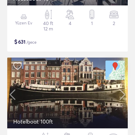
Yüzen Ev
40 ft
4
1
2
12 m
$
631
/gece
Hotelboat 100ft