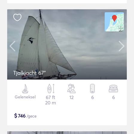
Tjalkjacht 67"
Geleneksel
67 ft
12
6
6
20 m
$
746
/gece