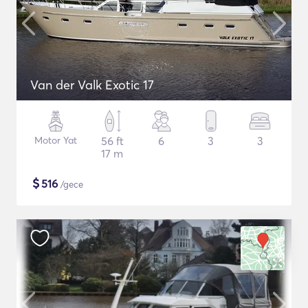
Van der Valk Exotic 17
Motor Yat
56 ft
6
3
3
17 m
$
516
/gece