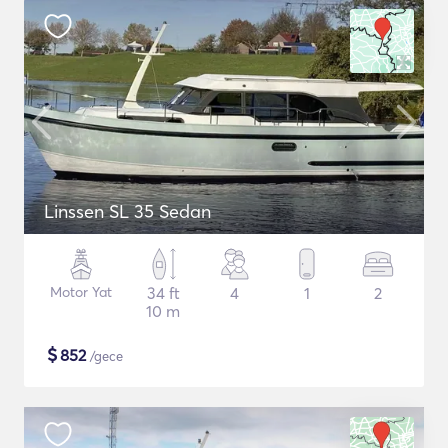
Linssen SL 35 Sedan
Motor Yat
34 ft
4
1
2
10 m
$
852
/gece