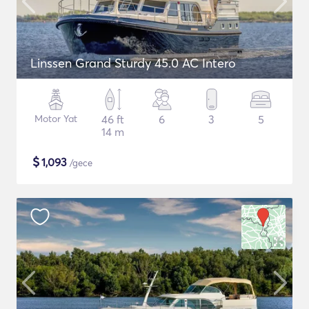
Linssen Grand Sturdy 45.0 AC Intero
Motor Yat
46 ft
6
3
5
14 m
$
1,093
/gece