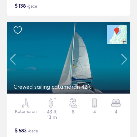
$
138
/gece
Crewed sailing catamaran 42ft
Katamaran
43 ft
8
4
4
13 m
$
683
/gece