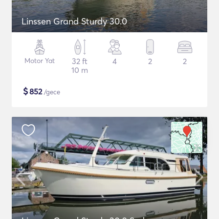
Linssen Grand Sturdy 30.0
Motor Yat
32 ft
4
2
2
10 m
$
852
/gece