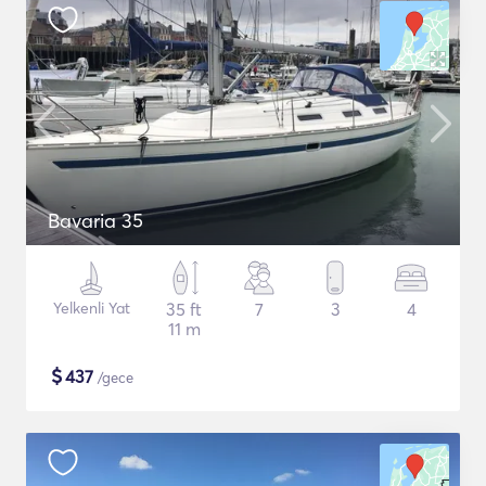
Bavaria 35
Yelkenli Yat
35 ft
7
3
4
11 m
$
437
/gece