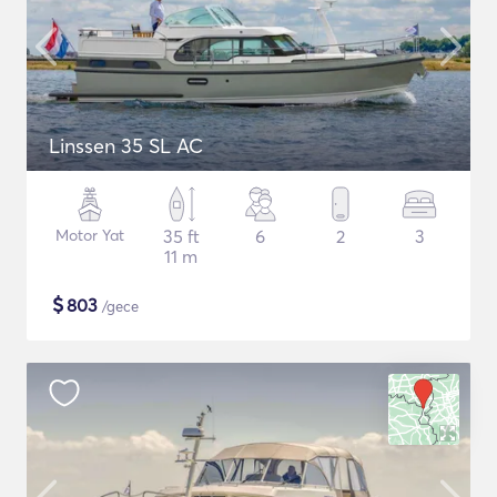
Linssen 35 SL AC
Motor Yat
35 ft
6
2
3
11 m
$
803
/gece