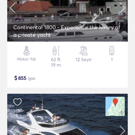
Continental 1800 - Experience the luxury of
a private yacht
Motor Yat
62 ft
12 Seyir
1
19 m
$
855
/gün