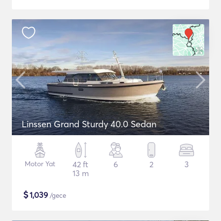
Linssen Grand Sturdy 40.0 Sedan
Motor Yat
42 ft
6
2
3
13 m
$
1,039
/gece