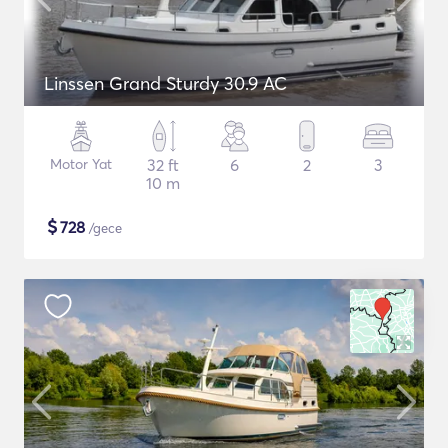
Linssen Grand Sturdy 30.9 AC
Motor Yat
32 ft
6
2
3
10 m
$
728
/gece