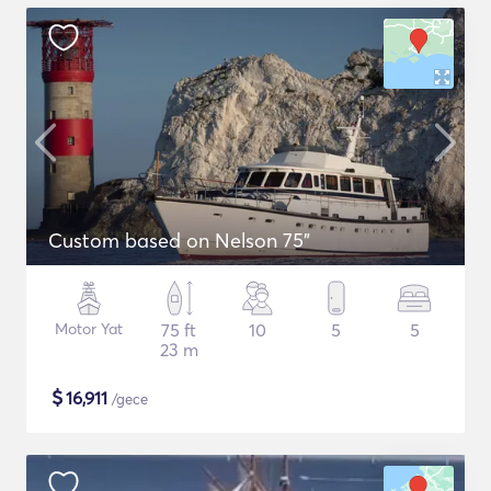
Custom based on Nelson 75"
Motor Yat
75 ft
10
5
5
23 m
$
16,911
/gece