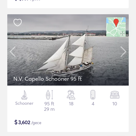
N.V. Capello Schooner 95 ft
Schooner
95 ft
18
4
10
29 m
$
3,602
/gece