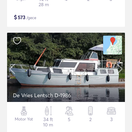
28 m
$
573
/gece
De Vries Lentsch D-1986
Motor Yat
34 ft
5
2
3
10 m