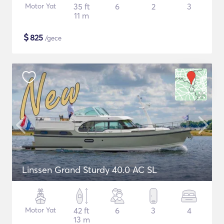
Motor Yat
35 ft
6
2
3
11 m
$
825
/gece
Linssen Grand Sturdy 40.0 AC SL
Motor Yat
42 ft
6
3
4
13 m