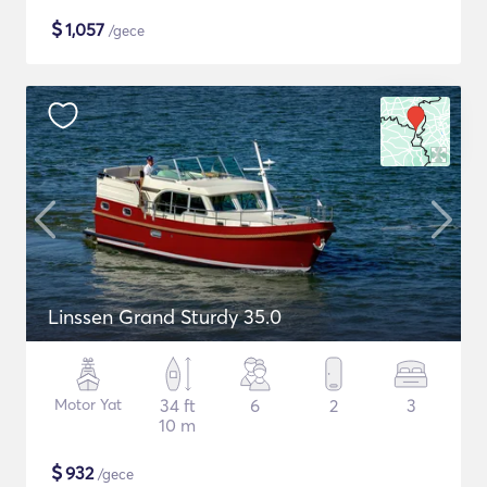
$
1,057
/gece
Linssen Grand Sturdy 35.0
Motor Yat
34 ft
6
2
3
10 m
$
932
/gece