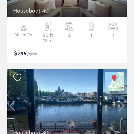
Houseboat 40
Yüzen Ev
40 ft
2
1
1
12 m
$
396
/gece
Houseboat 40