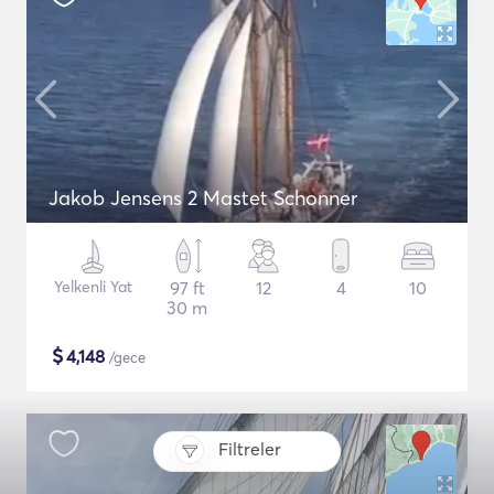
Jakob Jensens 2 Mastet Schonner
Yelkenli Yat
97 ft
12
4
10
30 m
$
4,148
/gece
Filtreler