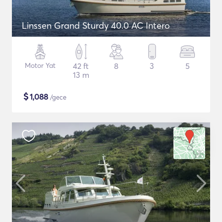
Linssen Grand Sturdy 40.0 AC Intero
Motor Yat
42 ft
8
3
5
13 m
$
1,088
/gece