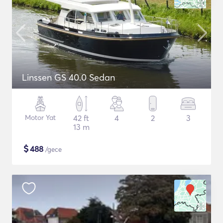
Linssen GS 40.0 Sedan
Motor Yat
42 ft
4
2
3
13 m
$
488
/gece