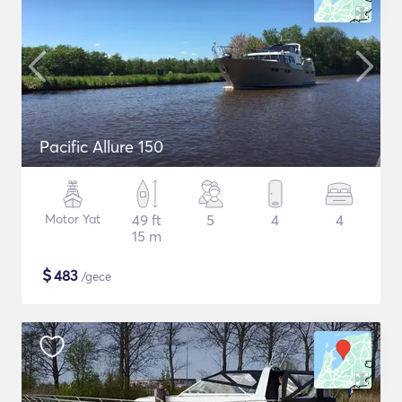
Pacific Allure 150
Motor Yat
49 ft
5
4
4
15 m
$
483
/gece