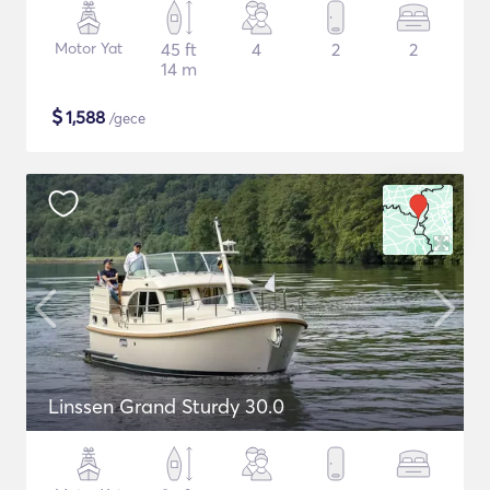
Motor Yat
45 ft
4
2
2
14 m
$
1,588
/gece
Linssen Grand Sturdy 30.0