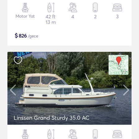
Motor Yat
42 ft
4
2
3
13 m
$
826
/gece
Linssen Grand Sturdy 35.0 AC