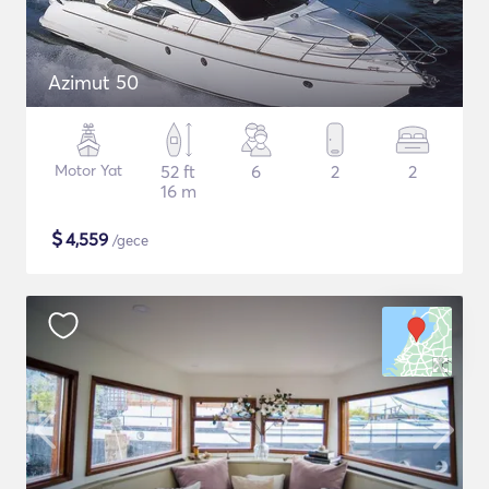
Azimut 50
Motor Yat
52 ft
6
2
2
16 m
$
4,559
/gece