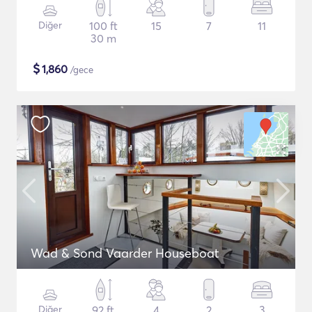
Diğer
100 ft
15
7
11
30 m
$
1,860
/gece
Wad & Sond Vaarder Houseboat
Diğer
92 ft
4
2
3