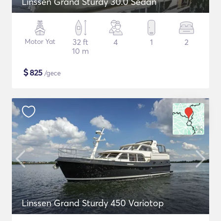
Linssen Grand Sturdy 30.0 Sedan
Motor Yat
32 ft
4
1
2
10 m
$
825
/gece
Linssen Grand Sturdy 450 Variotop