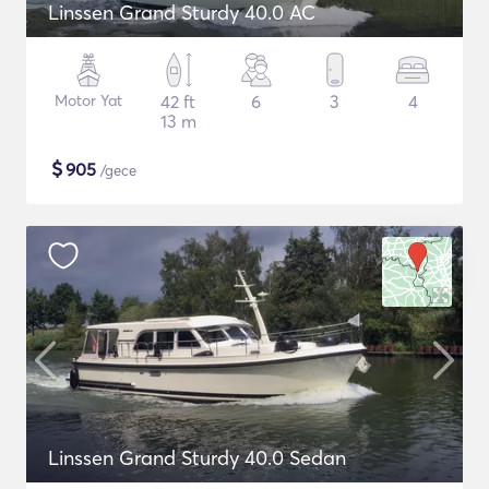
Linssen Grand Sturdy 40.0 AC
Motor Yat
42 ft
6
3
4
13 m
$
905
/gece
Linssen Grand Sturdy 40.0 Sedan