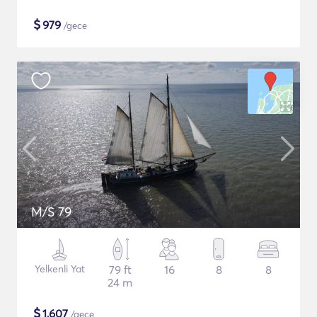
$
979
/gece
M/S 79
Yelkenli Yat
79 ft
16
8
8
24 m
$
1,607
/gece