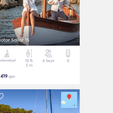
otor Sailor 15
eleneksel
15 ft
4 Seyir
0
5 m
$
419
/gün