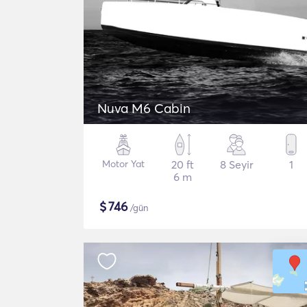
Nuva M6 Cabin
Motor Yat
20 ft
8 Seyir
1
6 m
$
746
/gün