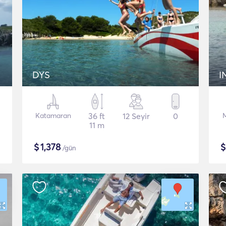
DYS
I
Katamaran
36 ft
12 Seyir
0
11 m
$
1,378
/gün