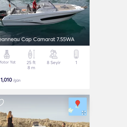
Jeanneau Cap Camarat 7.55WA
Motor Yat
25 ft
8 Seyir
1
8 m
$
1,010
/gün