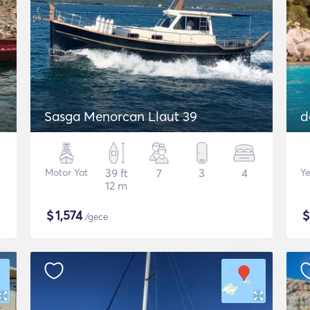
Sasga Menorcan Llaut 39
d
Motor Yat
39 ft
7
3
4
Ye
12 m
$
1,574
/gece