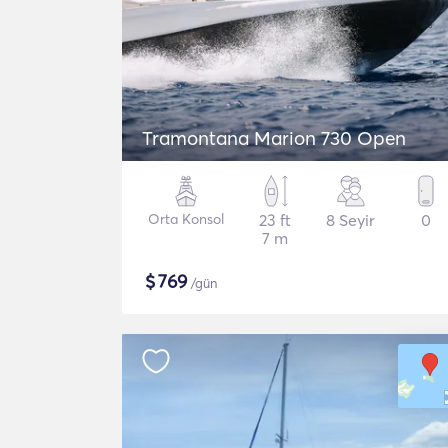
Tramontana Marion 730 Open
Orta Konsol
23 ft
8 Seyir
0
7 m
$
769
/gün