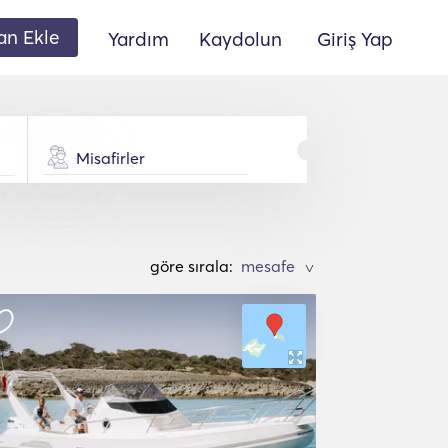
lan Ekle
Yardım
Kaydolun
Giriş Yap
Misafirler
göre sırala:
>