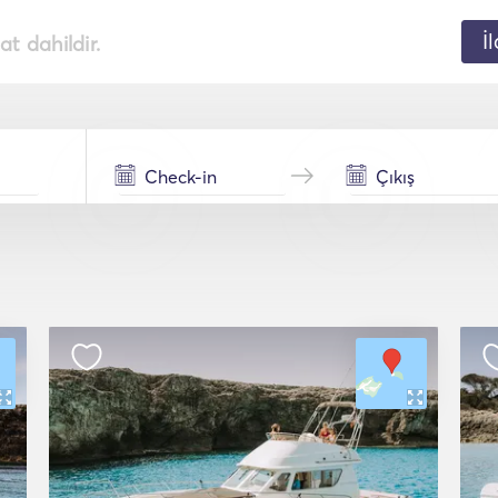
İ
t dahildir.