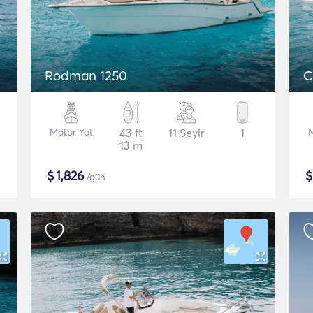
Rodman 1250
C
Motor Yat
43 ft
11 Seyir
1
M
13 m
$
1,826
/gün