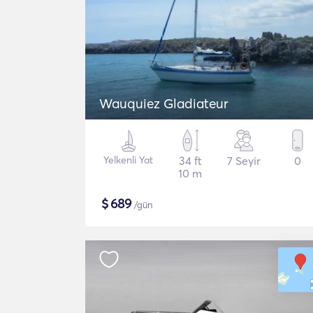
Wauquiez Gladiateur
Yelkenli Yat
34 ft
7 Seyir
0
10 m
$
689
/gün