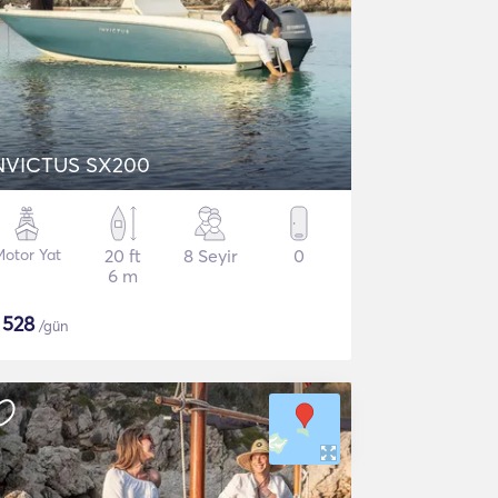
NVICTUS SX200
Motor Yat
20 ft
8 Seyir
0
6 m
$
528
/gün