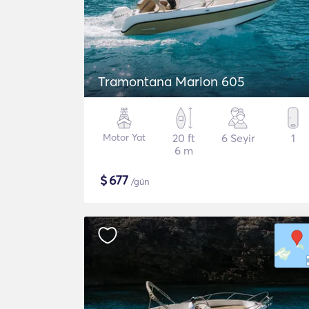
Tramontana Marion 605
Motor Yat
20 ft
6 Seyir
1
6 m
$
677
/gün