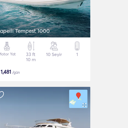
apelli Tempest 1000
otor Yat
33 ft
10 Seyir
1
10 m
$
1,481
/gün