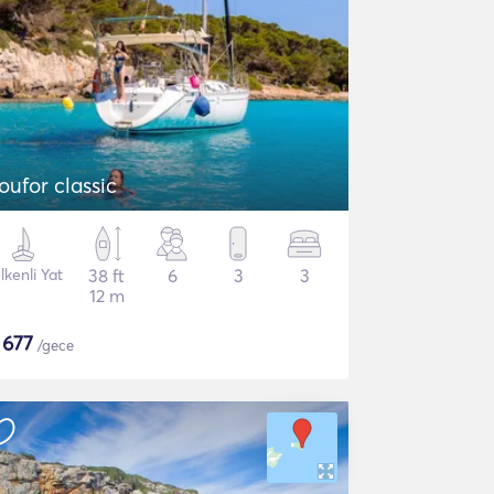
oufor classic
lkenli Yat
38 ft
6
3
3
12 m
$
677
/gece