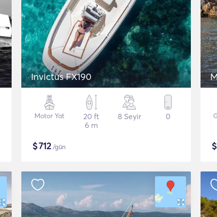
Invictus FX190
M
Motor Yat
20 ft
8 Seyir
0
G
6 m
$
712
/gün