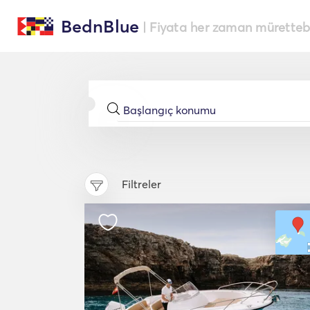
BednBlue
| Fiyata her zaman müretteba
Filtreler