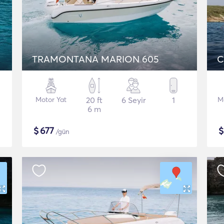
TRAMONTANA MARION 605
C
Motor Yat
20 ft
6 Seyir
1
M
6 m
$
677
/gün