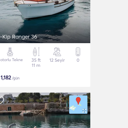
-Kip Ranger 36
otorlu Tekne
35 ft
12 Seyir
0
11 m
$
1,182
/gün