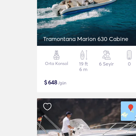
Tramontana Marion 630 Cabine
Orta Konsol
19 ft
6 Seyir
0
6 m
$
648
/gün