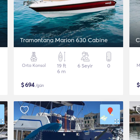
Tramontana Marion 630 Cabine
C
Orta Konsol
19 ft
6 Seyir
0
M
6 m
$
694
/gün