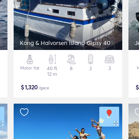
Kong & Halvorsen Island Gipsy 40
Motor Yat
40 ft
8
2
3
12 m
$
1,320
/gece