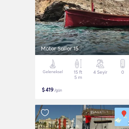
Motor Sailor 15
Geleneksel
15 ft
4 Seyir
0
5 m
$
419
/gün