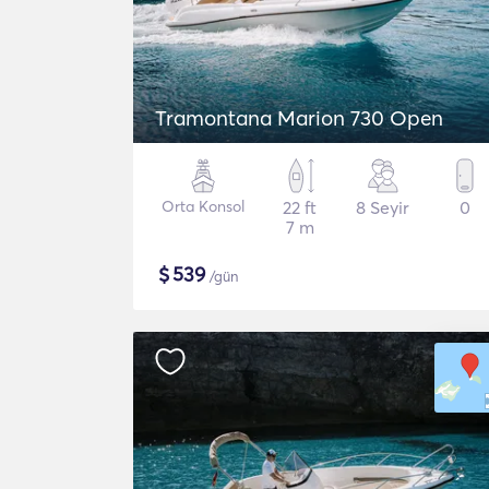
Tramontana Marion 730 Open
Orta Konsol
22 ft
8 Seyir
0
7 m
$
539
/gün