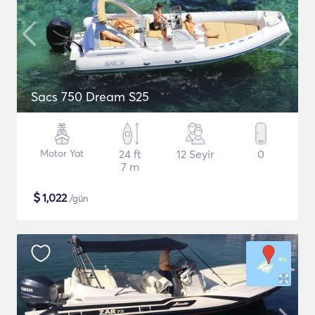
Sacs 750 Dream S25
Motor Yat
24 ft
12 Seyir
0
7 m
$
1,022
/gün