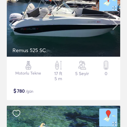
Remus 525 SC
Motorlu Tekne
17 ft
5 Seyir
0
5 m
$
780
/gün