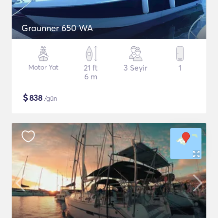
Graunner 650 WA
Motor Yat
21 ft
3 Seyir
1
6 m
$
838
/gün