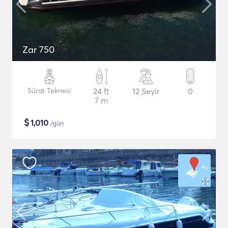
Zar 750
Sürat Teknesi
24 ft
12 Seyir
0
7 m
$
1,010
/gün