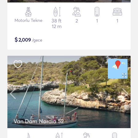
Motorlu Tekne
38 ft
2
1
1
12 m
$
2,009
/gece
Van Dam Nordia 52