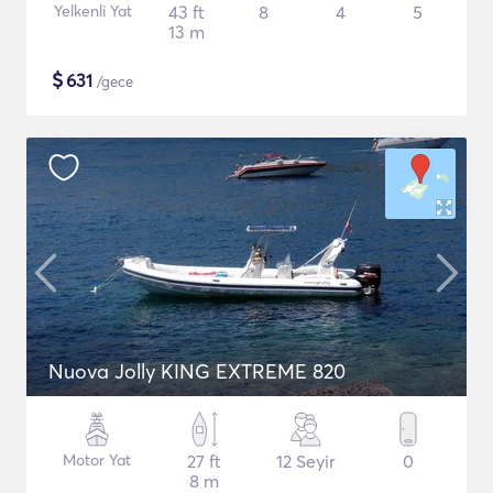
Yelkenli Yat
43 ft
8
4
5
13 m
$
631
/gece
Nuova Jolly KING EXTREME 820
Motor Yat
27 ft
12 Seyir
0
8 m