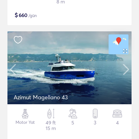
8 m
$
660
/gün
Azimut Magellano 43
Motor Yat
49 ft
5
3
4
15 m