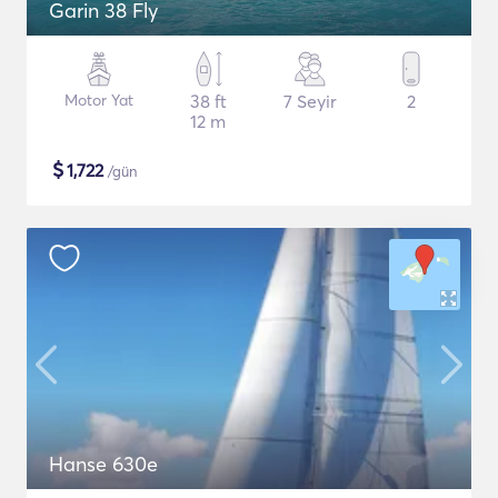
Garin 38 Fly
Motor Yat
38 ft
7 Seyir
2
12 m
$
1,722
/gün
Hanse 630e