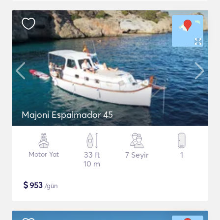
Majoni Espalmador 45
Motor Yat
33 ft
7 Seyir
1
10 m
$
953
/gün