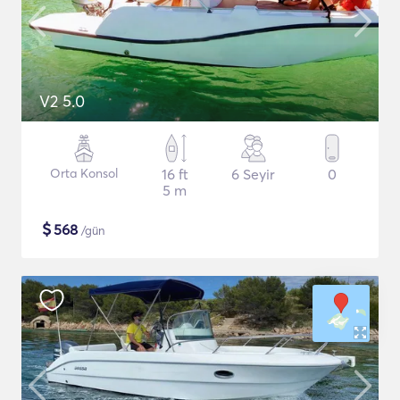
V2 5.0
Orta Konsol
16 ft
6 Seyir
0
5 m
$
568
/gün