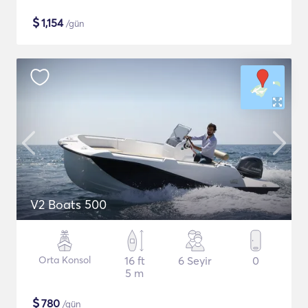
$
1,154
/gün
V2 Boats 500
Orta Konsol
16 ft
6 Seyir
0
5 m
$
780
/gün