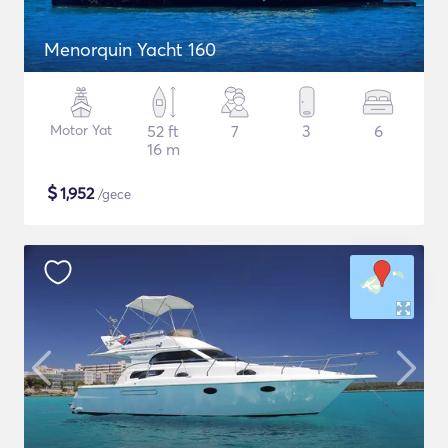
Menorquin Yacht 160
Motor Yat
52 ft
7
3
6
16 m
$
1,952
/gece