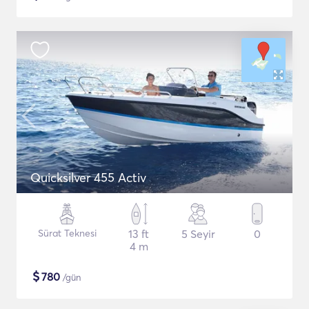
Quicksilver 455 Activ
Sürat Teknesi
13 ft
5 Seyir
0
4 m
$
780
/gün