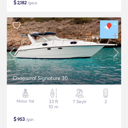
$
2,182
/gece
Chaparral Signature 30
Motor Yat
33 ft
7 Seyir
2
10 m
$
953
/gün