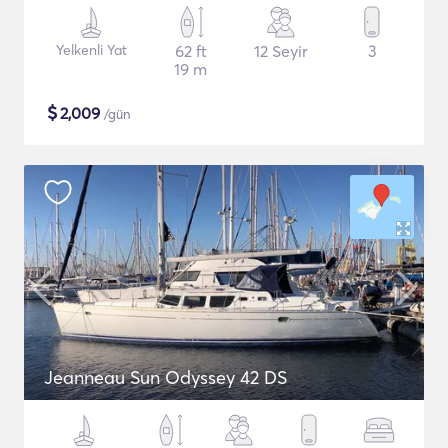
Yelkenli Yat
62 ft
12 Seyir
3
19 m
$
2,009
/gün
Jeanneau Sun Odyssey 42 DS