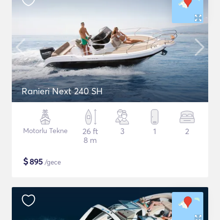
Ranieri Next 240 SH
Motorlu Tekne
26 ft
3
1
2
8 m
$
895
/gece