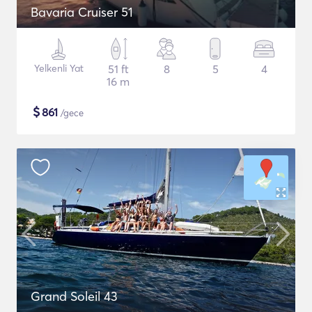
Bavaria Cruiser 51
Yelkenli Yat
51 ft
8
5
4
16 m
$
861
/gece
Grand Soleil 43