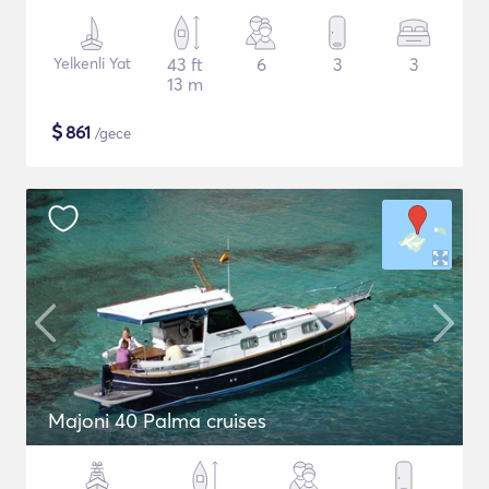
Yelkenli Yat
43 ft
6
3
3
13 m
$
861
/gece
Majoni 40 Palma cruises