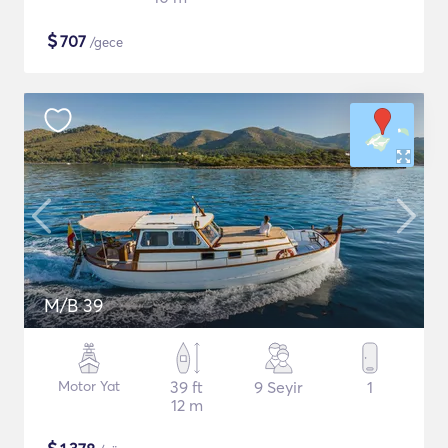
$
707
/gece
M/B 39
Motor Yat
39 ft
9 Seyir
1
12 m