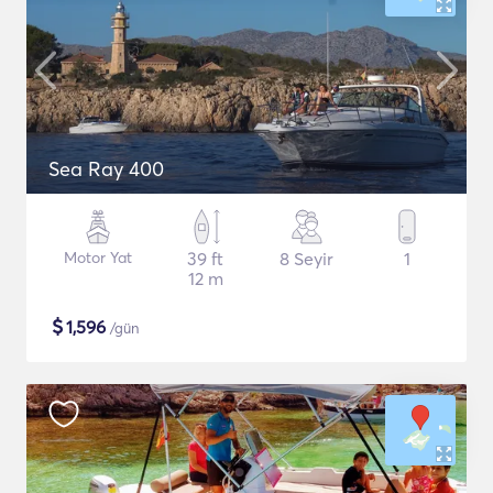
Sea Ray 400
Motor Yat
39 ft
8 Seyir
1
12 m
$
1,596
/gün