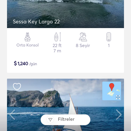
Sessa Key Largo 22
Orta Konsol
22 ft
8 Seyir
1
7 m
$
1,240
/gün
Filtreler