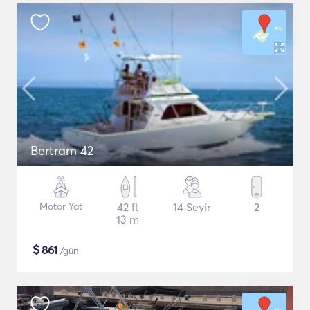
Bertram 42
Motor Yat
42 ft
14 Seyir
2
13 m
$
861
/gün