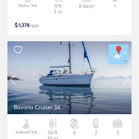
Motor Yat
9 ft
8 Seyir
1
3 m
$
1,378
/gün
Bavaria Cruiser 34
Yelkenli Yat
34 ft
6
2
3
10 m