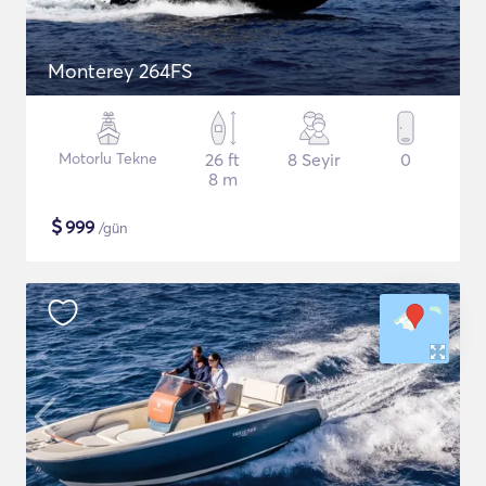
Monterey 264FS
Motorlu Tekne
26 ft
8 Seyir
0
8 m
$
999
/gün