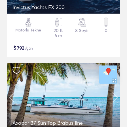
Invictus Yachts FX 200
Motorlu Tekne
20 ft
8 Seyir
0
6 m
$
792
/gün
Axopar 37 Sun Top Brabus line