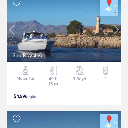
Sea Ray 460
Motor Yat
49 ft
9 Seyir
1
15 m
$
1,596
/gün