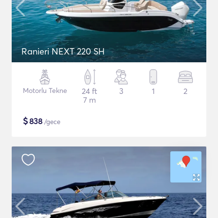
Ranieri NEXT 220 SH
Motorlu Tekne
24 ft
3
1
2
7 m
$
838
/gece