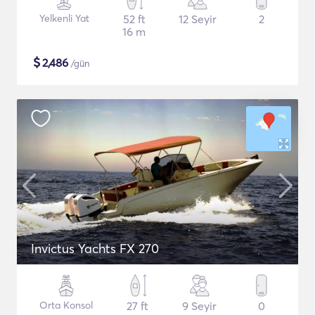
Yelkenli Yat
52 ft
12 Seyir
2
16 m
$
2,486
/gün
Invictus Yachts FX 270
Orta Konsol
27 ft
9 Seyir
0