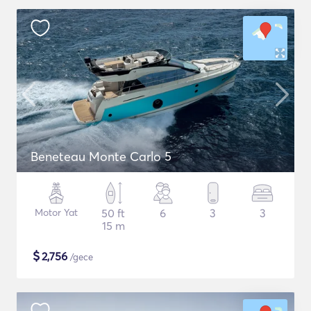
Beneteau Monte Carlo 5
Motor Yat
50 ft
6
3
3
15 m
$
2,756
/gece