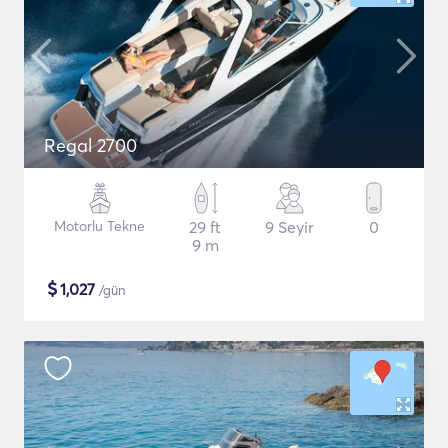
Regal 2700
Motorlu Tekne
29 ft
9 Seyir
0
9 m
$
1,027
/gün