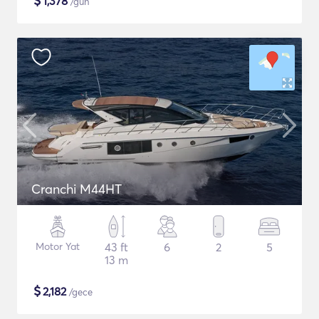
$
1,378
/gün
Cranchi M44HT
Motor Yat
43 ft
6
2
5
13 m
$
2,182
/gece