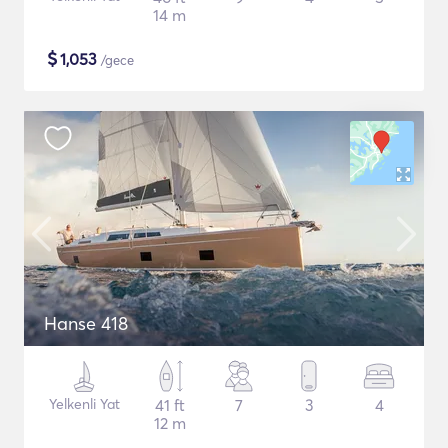
14 m
$
1,053
/gece
Hanse 418
Yelkenli Yat
41 ft
7
3
4
12 m