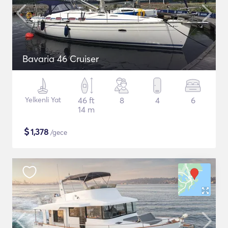
Bavaria 46 Cruiser
Yelkenli Yat
46 ft
8
4
6
14 m
$
1,378
/gece