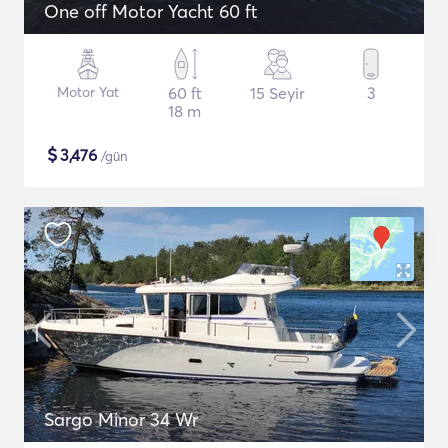
One off Motor Yacht 60 ft
Motor Yat
60 ft
15 Seyir
3
18 m
$
3,476
/gün
Sargo Minor 34 Wr