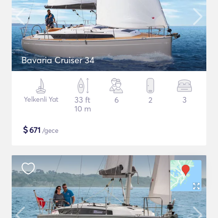
Bavaria Cruiser 34
Yelkenli Yat
33 ft
6
2
3
10 m
$
671
/gece