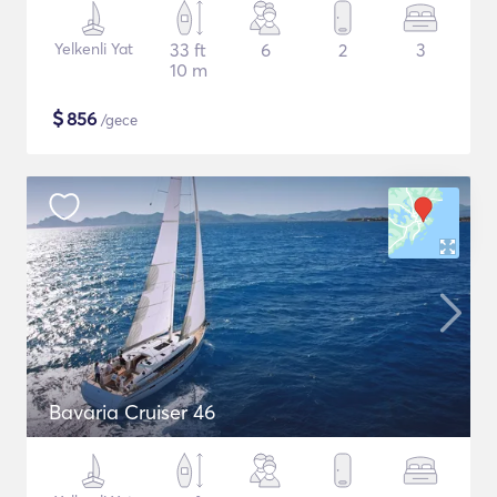
Yelkenli Yat
33 ft
6
2
3
10 m
$
856
/gece
Bavaria Cruiser 46