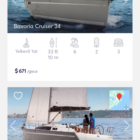
Bavaria Cruiser 34
Yelkenli Yat
33 ft
6
2
3
10 m
$
671
/gece