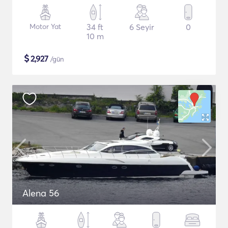
Motor Yat
34 ft
6 Seyir
0
10 m
$
2,927
/gün
Alena 56