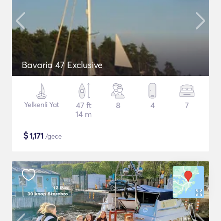
Bavaria 47 Exclusive
Yelkenli Yat
47 ft
8
4
7
14 m
$
1,171
/gece