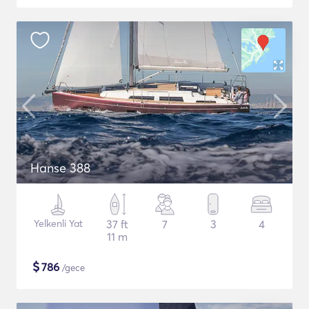
Hanse 388
Yelkenli Yat
37 ft
7
3
4
11 m
$
786
/gece