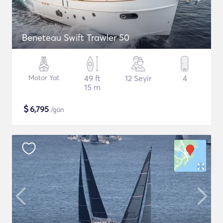
Beneteau Swift Trawler 50
Motor Yat
49 ft
12 Seyir
4
15 m
$
6,795
/gün