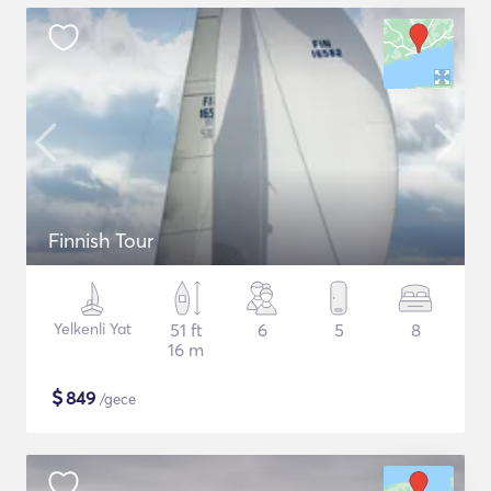
Finnish Tour
Yelkenli Yat
51 ft
6
5
8
16 m
$
849
/gece