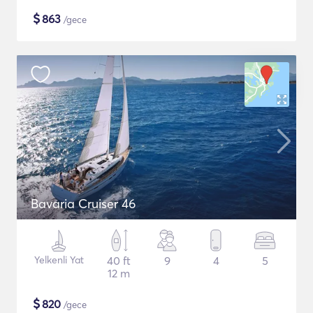
$
863
/gece
Bavaria Cruiser 46
Yelkenli Yat
40 ft
9
4
5
12 m
$
820
/gece