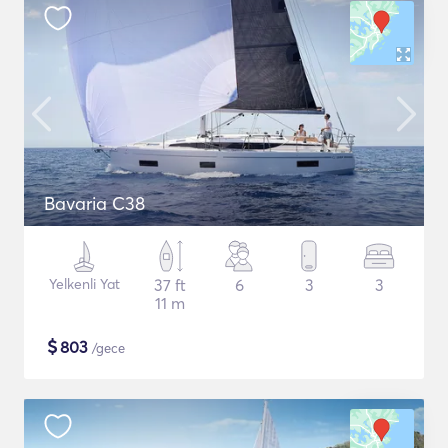
Bavaria C38
Yelkenli Yat
37 ft
6
3
3
11 m
$
803
/gece