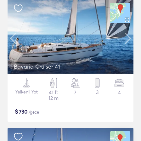
Bavaria Cruiser 41
Yelkenli Yat
41 ft
7
3
4
12 m
$
730
/gece