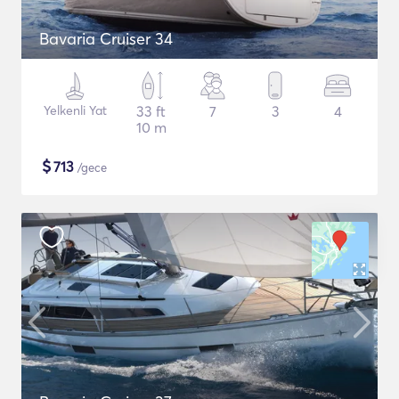
Bavaria Cruiser 34
Yelkenli Yat
33 ft
7
3
4
10 m
$
713
/gece