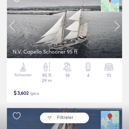
N.V. Capello Schooner 95 ft
Schooner
95 ft
18
4
10
29 m
$
3,602
/gece
Filtreler