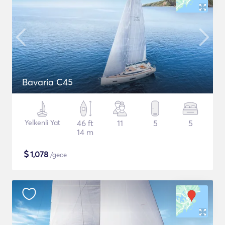
Bavaria C45
Yelkenli Yat
46 ft
11
5
5
14 m
$
1,078
/gece