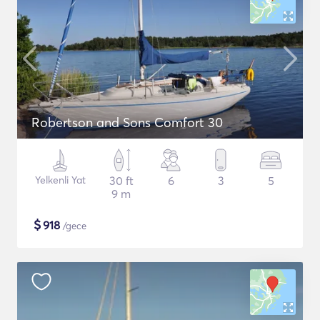
Robertson and Sons Comfort 30
Yelkenli Yat
30 ft
6
3
5
9 m
$
918
/gece