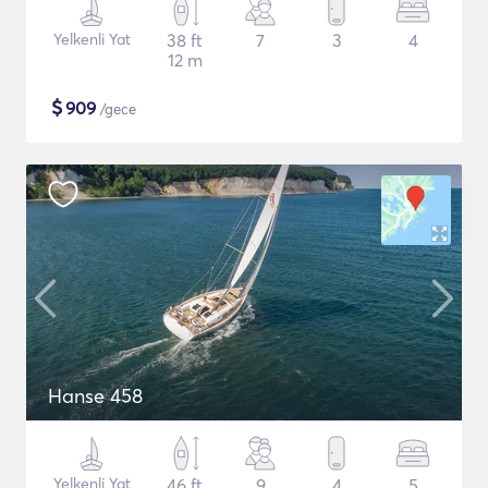
Yelkenli Yat
38 ft
7
3
4
12 m
$
909
/gece
Hanse 458
Yelkenli Yat
46 ft
9
4
5