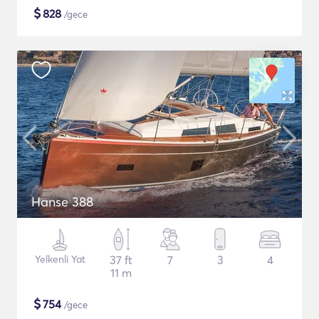
$
828
/gece
Hanse 388
Yelkenli Yat
37 ft
7
3
4
11 m
$
754
/gece