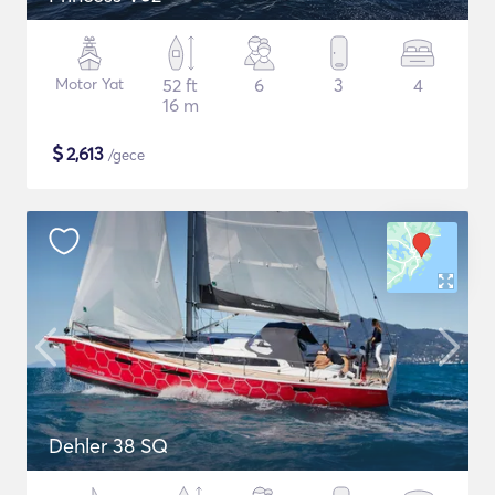
Motor Yat
52 ft
6
3
4
16 m
$
2,613
/gece
Dehler 38 SQ