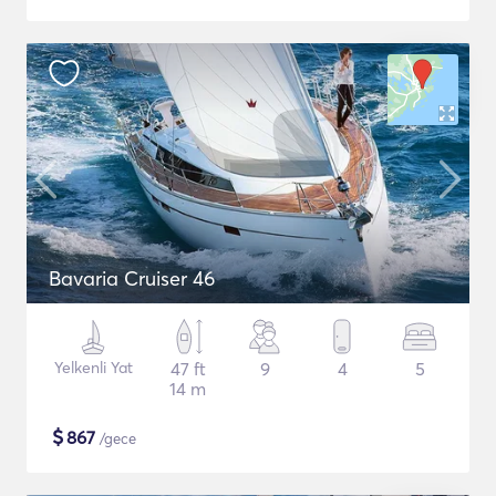
Bavaria Cruiser 46
Yelkenli Yat
47 ft
9
4
5
14 m
$
867
/gece