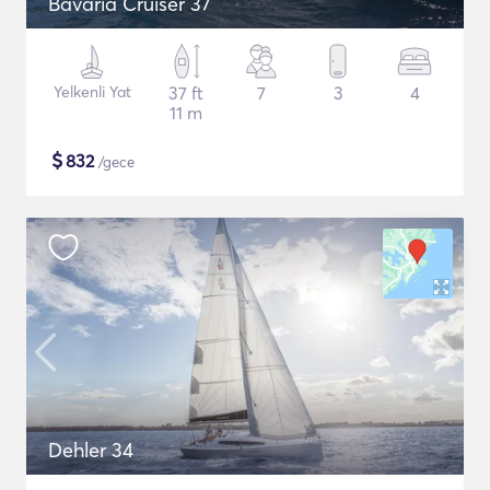
Bavaria Cruiser 37
Yelkenli Yat
37 ft
7
3
4
11 m
$
832
/gece
Dehler 34