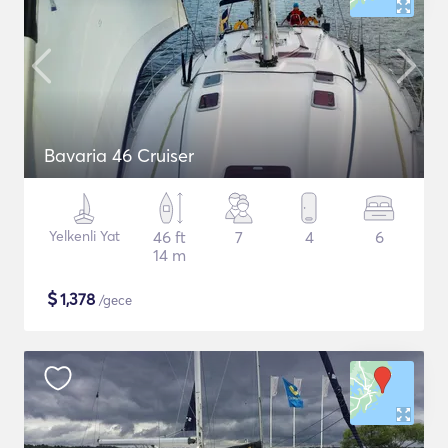
Bavaria 46 Cruiser
Yelkenli Yat
46 ft
7
4
6
14 m
$
1,378
/gece