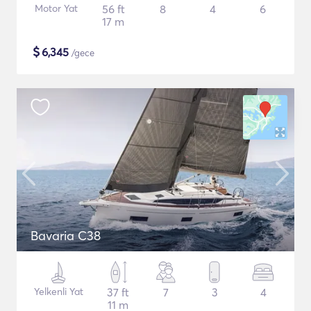
Motor Yat
56 ft
8
4
6
17 m
$
6,345
/gece
Bavaria C38
Yelkenli Yat
37 ft
7
3
4
11 m