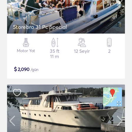
Storebro 31 Pc Special
Motor Yat
35 ft
12 Seyir
2
11 m
$
2,090
/gün