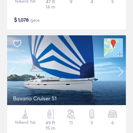
Yelkenli Yat
47 ft
9
4
5
14 m
$
1,078
/gece
Bavaria Cruiser 51
Yelkenli Yat
49 ft
11
5
6
15 m