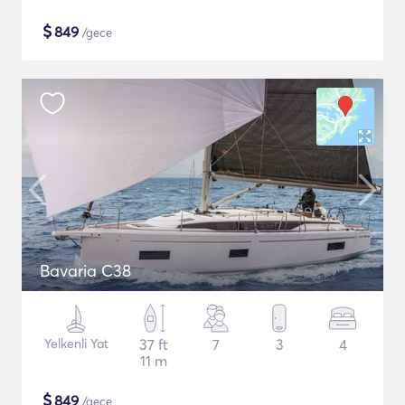
$
849
/gece
Bavaria C38
Yelkenli Yat
37 ft
7
3
4
11 m
$
849
/gece