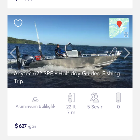
Anytec 622 SPF - Half day Guided Fishing
Trip
Alüminyum Balıkçılık
22 ft
5 Seyir
0
7 m
$
627
/gün