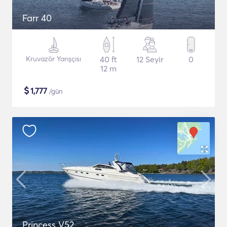
Farr 40
Kruvazör Yarışçısı
40 ft
12 Seyir
0
12 m
$
1,777
/gün
Princess V52