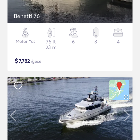
Benetti 76
Motor Yat
76 ft
6
3
4
23 m
$
7,782
/gece