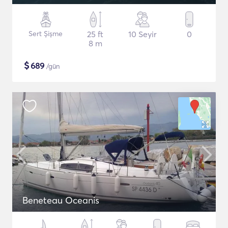
Sert Şişme
25 ft
10 Seyir
0
8 m
$
689
/gün
Beneteau Oceanis