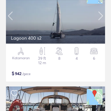
Lagoon 400 s2
Katamaran
39 ft
8
4
6
12 m
$
942
/gece