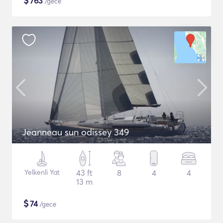
$
763
/gece
Jeanneau sun odissey 349
Yelkenli Yat
43 ft
8
4
4
13 m
$
74
/gece