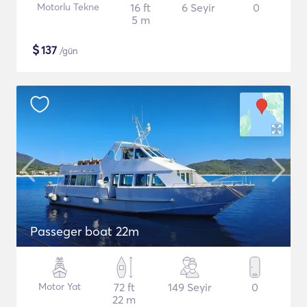
Motorlu Tekne
16 ft
6 Seyir
0
5 m
$
137
/gün
Passeger boat 22m
Motor Yat
72 ft
149 Seyir
0
22 m