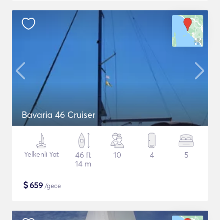
Bavaria 46 Cruiser
Yelkenli Yat
46 ft
10
4
5
14 m
$
659
/gece