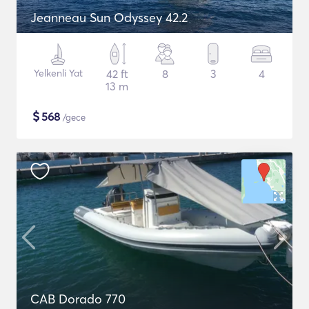
Jeanneau Sun Odyssey 42.2
Yelkenli Yat
42 ft
8
3
4
13 m
$
568
/gece
CAB Dorado 770