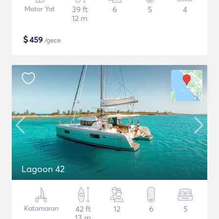
Motor Yat
39 ft
6
5
4
12 m
$
459
/gece
Lagoon 42
Katamaran
42 ft
12
6
5
13 m