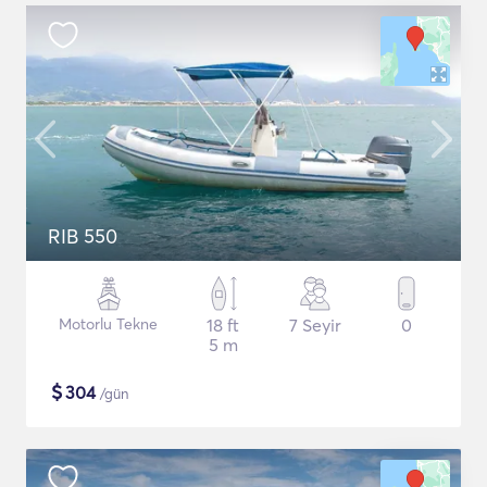
RIB 550
Motorlu Tekne
18 ft
7 Seyir
0
5 m
$
304
/gün