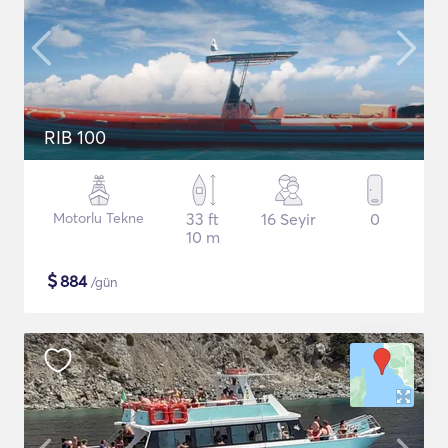
RIB 100
Motorlu Tekne
33 ft
16 Seyir
0
10 m
$
884
/gün