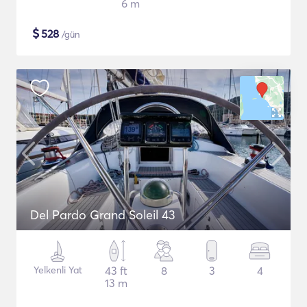
6 m
$
528
/gün
Del Pardo Grand Soleil 43
Yelkenli Yat
43 ft
8
3
4
13 m