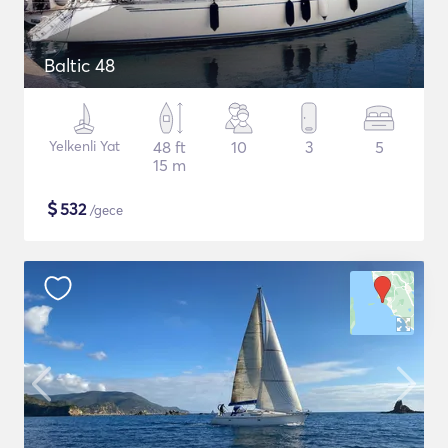
Baltic 48
Yelkenli Yat
48 ft
10
3
5
15 m
$
532
/gece