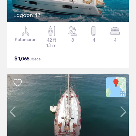
Lagoon 42
Katamaran
42 ft
8
4
4
13 m
$
1,065
/gece