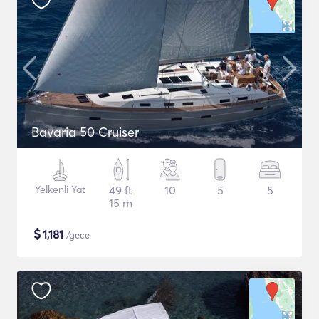
Bavaria 50 Cruiser
Yelkenli Yat
49 ft
10
5
5
15 m
$
1,181
/gece