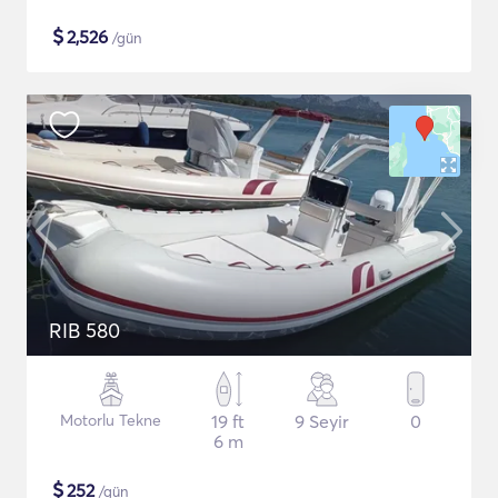
$
2,526
/gün
RIB 580
Motorlu Tekne
19 ft
9 Seyir
0
6 m
$
252
/gün