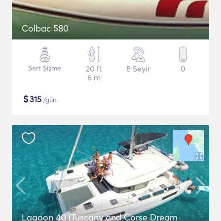
Colbac 580
Sert Şişme
20 ft
8 Seyir
0
6 m
$
315
/gün
Lagoon 40 (Tuscany and Corse Dream