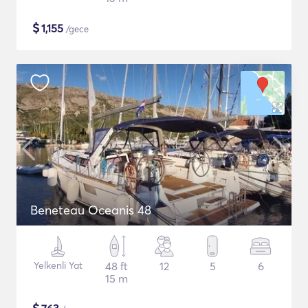
$
1,155
/gece
Beneteau Oceanis 48
Yelkenli Yat
48 ft
12
5
6
15 m