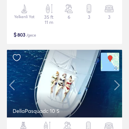
Yelkenli Yat
35 ft
6
3
3
11 m
$
803
/gece
DellaPasquadc 10 S