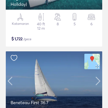
Holiday)
Katamaran
40 ft
8
5
6
12 m
$
1,722
/gece
Beneteau First 36.7