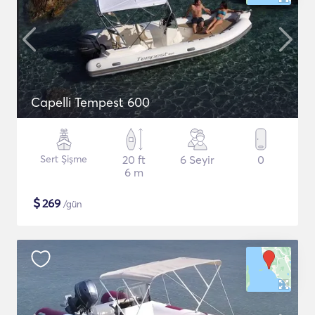
Capelli Tempest 600
Sert Şişme
20 ft
6 Seyir
0
6 m
$
269
/gün