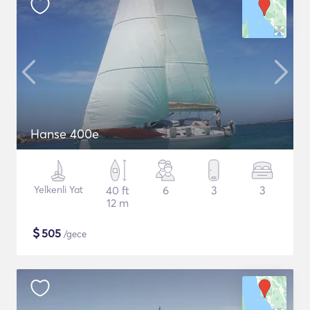
Hanse 400e
Yelkenli Yat
40 ft
6
3
3
12 m
$
505
/gece