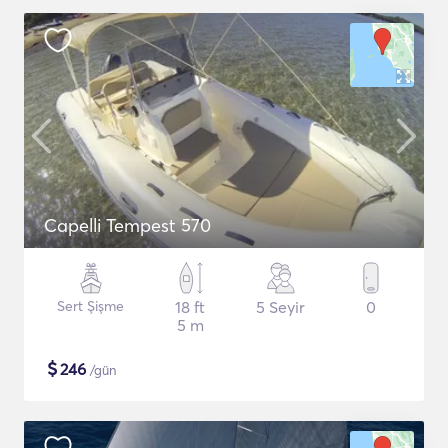
Capelli Tempest 570
Sert Şişme
18 ft
5 Seyir
0
5 m
$
246
/gün