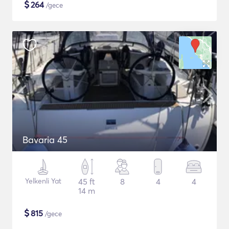
$
264
/gece
Bavaria 45
Yelkenli Yat
45 ft
8
4
4
14 m
$
815
/gece