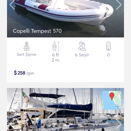
Capelli Tempest 570
Sert Şişme
6 ft
6 Seyir
0
2 m
$
258
/gün