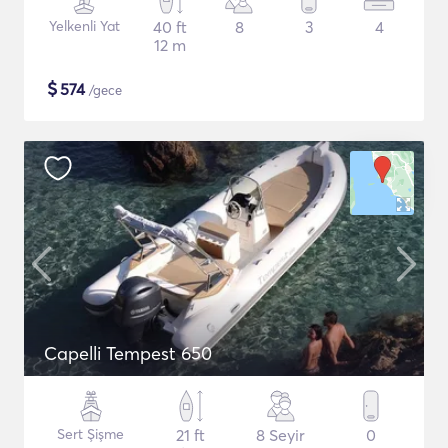
Yelkenli Yat
40 ft
8
3
4
12 m
$
574
/gece
Capelli Tempest 650
Sert Şişme
21 ft
8 Seyir
0