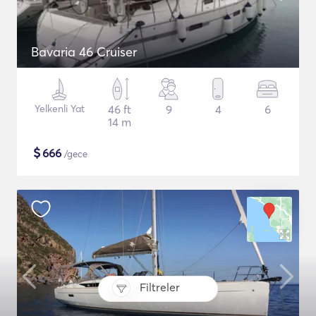
Bavaria 46 Cruiser
Yelkenli Yat
46 ft
9
4
6
14 m
$
666
/gece
Filtreler