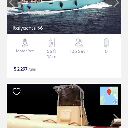
Italyachts 56
Motor Yat
56 ft
106 Seyir
0
17 m
$
2,297
/gün