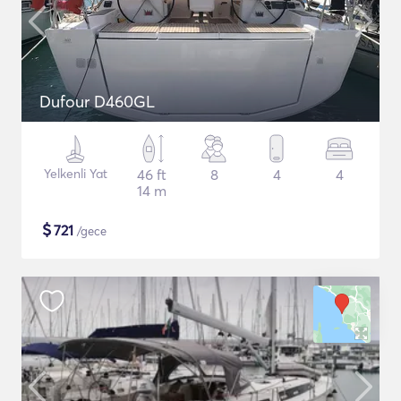
Dufour D460GL
Yelkenli Yat
46 ft
8
4
4
14 m
$
721
/gece