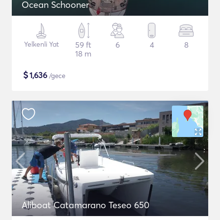
Ocean Schooner
Yelkenli Yat
59 ft
6
4
8
18 m
$
1,636
/gece
Aliboat Catamarano Teseo 650