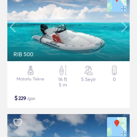
RIB 500
Motorlu Tekne
16 ft
5 Seyir
0
5 m
$
229
/gün