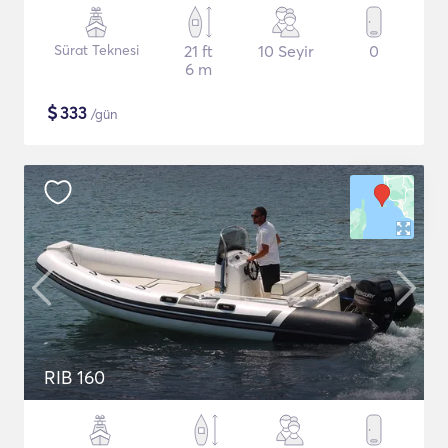
Sürat Teknesi
21 ft
10 Seyir
0
6 m
$
333
/gün
RIB 160