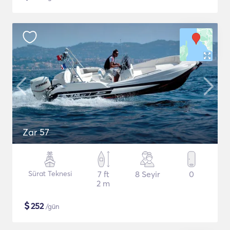
Zar 57
Sürat Teknesi
7 ft
8 Seyir
0
2 m
$
252
/gün