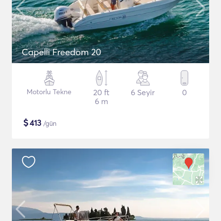
Capelli Freedom 20
Motorlu Tekne
20 ft
6 Seyir
0
6 m
$
413
/gün