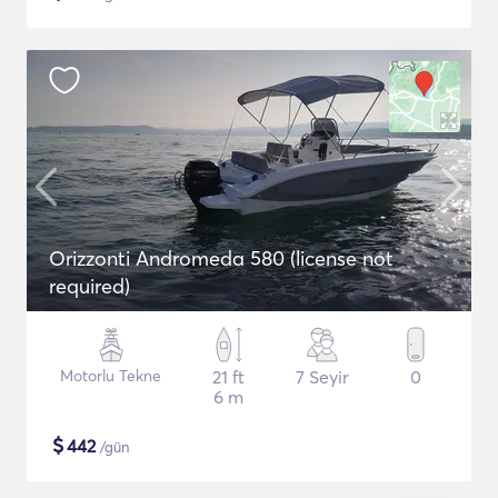
Orizzonti Andromeda 580 (license not
required)
Motorlu Tekne
21 ft
7 Seyir
0
6 m
$
442
/gün