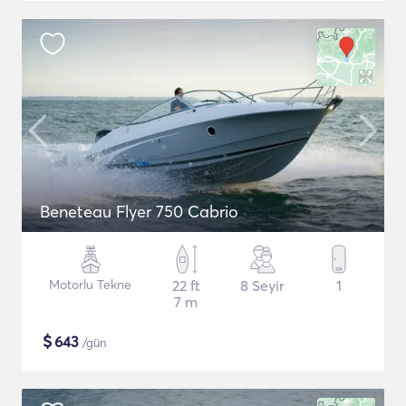
Beneteau Flyer 750 Cabrio
Motorlu Tekne
22 ft
8 Seyir
1
7 m
$
643
/gün