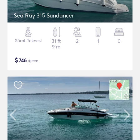
Sea Ray 315 Sundancer
Sürat Teknesi
31 ft
2
1
0
9 m
$
746
/gece