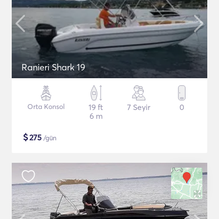
Ranieri Shark 19
Orta Konsol
19 ft
7 Seyir
0
6 m
$
275
/gün