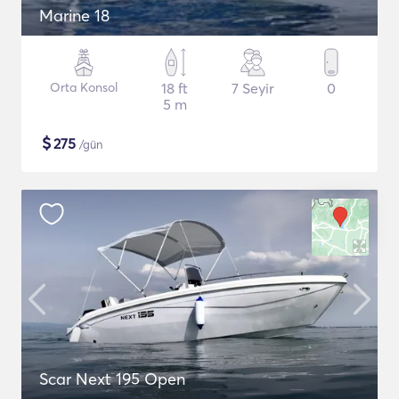
Marine 18
Orta Konsol
18 ft
7 Seyir
0
5 m
$
275
/gün
Scar Next 195 Open