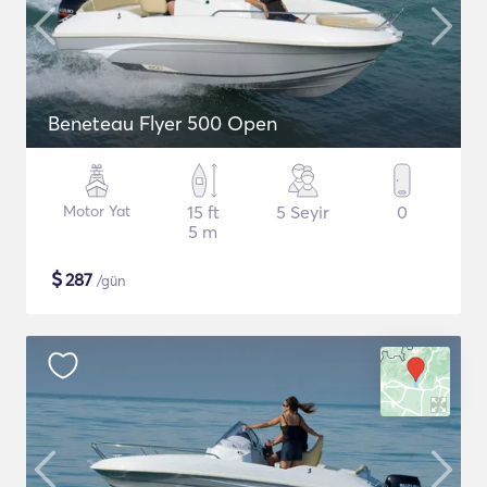
Beneteau Flyer 500 Open
Motor Yat
15 ft
5 Seyir
0
5 m
$
287
/gün