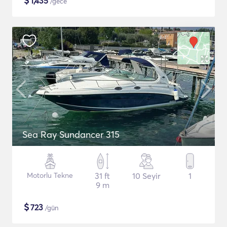
$
1,435
/gece
Sea Ray Sundancer 315
Motorlu Tekne
31 ft
10 Seyir
1
9 m
$
723
/gün