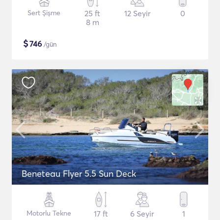
Sert Şişme
25 ft
12 Seyir
0
8 m
$
746
/gün
Beneteau Flyer 5.5 Sun Deck
Motorlu Tekne
17 ft
6 Seyir
1