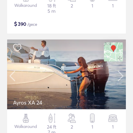
Walkaround
18 ft
2
1
1
5 m
$
390
/gece
Ayros XA 24
Walkaround
24 ft
2
1
1
7 m