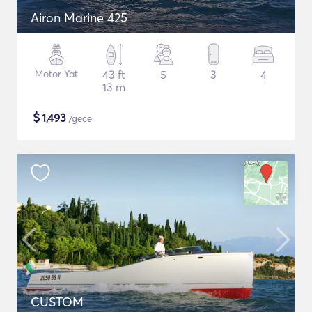
Airon Marine 425
Motor Yat
43 ft
5
3
4
13 m
$
1,493
/gece
CUSTOM