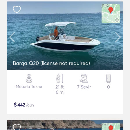
Barqa Q20 (license not required)
Motorlu Tekne
21 ft
7 Seyir
0
6 m
$
442
/gün