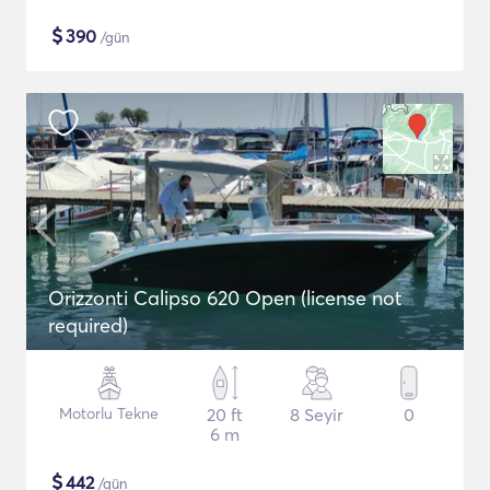
$
390
/gün
Orizzonti Calipso 620 Open (license not
required)
Motorlu Tekne
20 ft
8 Seyir
0
6 m
$
442
/gün