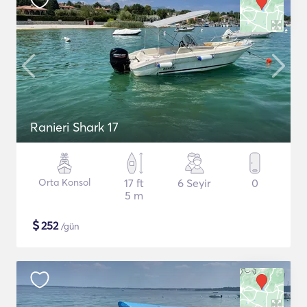
Ranieri Shark 17
Orta Konsol
17 ft
6 Seyir
0
5 m
$
252
/gün