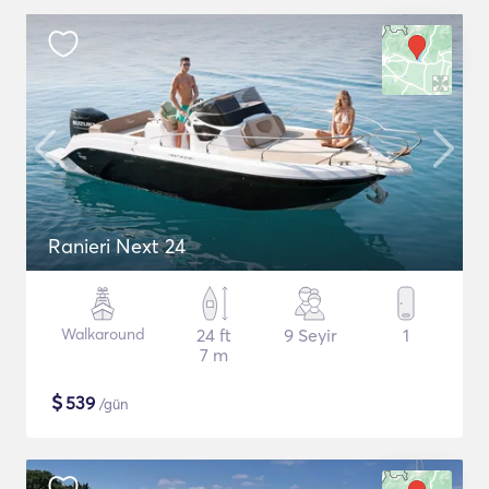
Ranieri Next 24
Walkaround
24 ft
9 Seyir
1
7 m
$
539
/gün