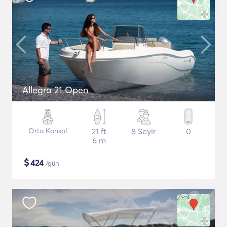
Allegra 21 Open
Orta Konsol
21 ft
8 Seyir
0
6 m
$
424
/gün