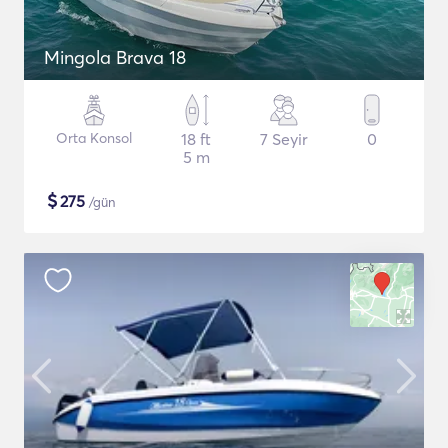
Mingola Brava 18
Orta Konsol
18 ft
7 Seyir
0
5 m
$
275
/gün