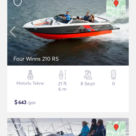
Four Winns 210 RS
Motorlu Tekne
21 ft
8 Seyir
0
6 m
$
643
/gün