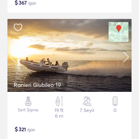
$
367
/gün
Ranieri Giubileo 19
Sert Şişme
19 ft
7 Seyir
0
6 m
$
321
/gün