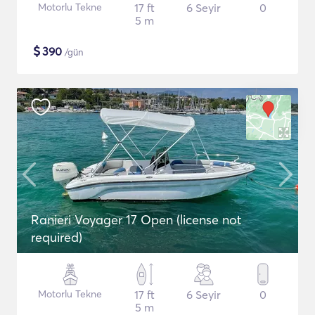
Motorlu Tekne
17 ft
6 Seyir
0
5 m
$
390
/gün
Ranieri Voyager 17 Open (license not
required)
Motorlu Tekne
17 ft
6 Seyir
0
5 m