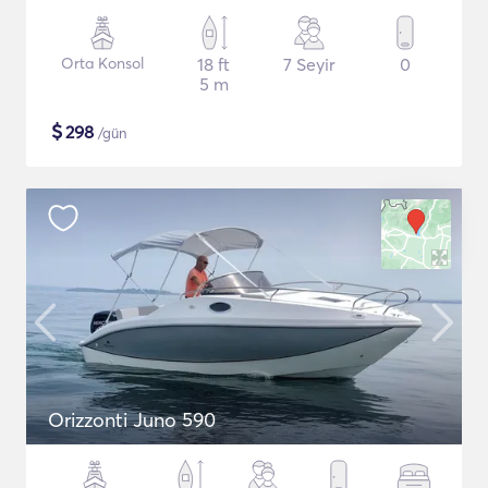
Orta Konsol
18 ft
7 Seyir
0
5 m
$
298
/gün
Orizzonti Juno 590