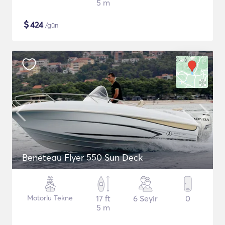
5 m
$
424
/gün
Beneteau Flyer 550 Sun Deck
Motorlu Tekne
17 ft
6 Seyir
0
5 m