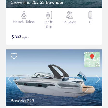
Crownline 265 SS Bowrider
Motorlu Tekne
27 ft
14 Seyir
0
8 m
$
803
/gün
Bavaria S29