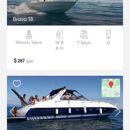
Brava 18
Motorlu Tekne
19 ft
7 Seyir
0
6 m
$
287
/gün