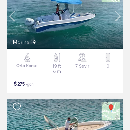
Marine 19
Orta Konsol
19 ft
7 Seyir
0
6 m
$
275
/gün