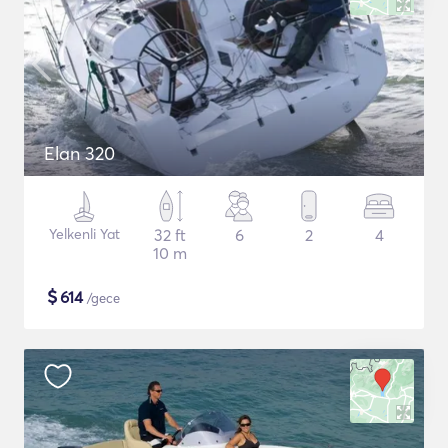
Elan 320
Yelkenli Yat
32 ft
6
2
4
10 m
$
614
/gece