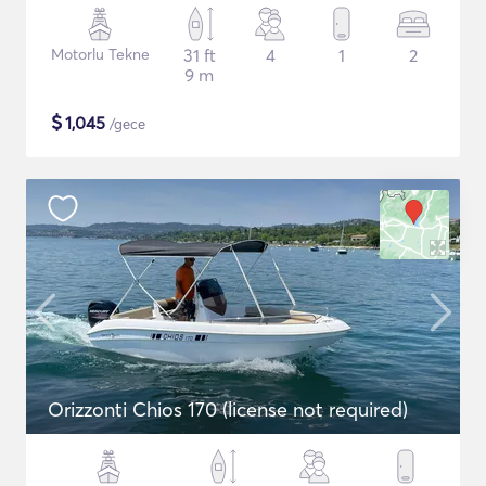
Motorlu Tekne
31 ft
4
1
2
9 m
$
1,045
/gece
Orizzonti Chios 170 (license not required)