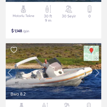
Motorlu Tekne
30 ft
30 Seyir
0
9 m
$
1,148
/gün
Bwa 8.2