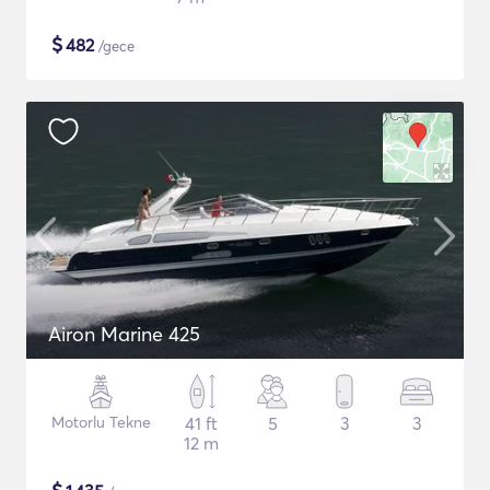
$
482
/gece
Airon Marine 425
Motorlu Tekne
41 ft
5
3
3
12 m