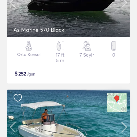
As Marine 570 Black
Orta Konsol
17 ft
7 Seyir
0
5 m
$
252
/gün