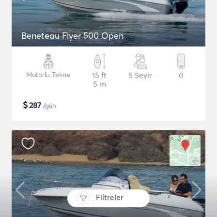
Beneteau Flyer 500 Open
Motorlu Tekne
15 ft
5 Seyir
0
5 m
$
287
/gün
Filtreler