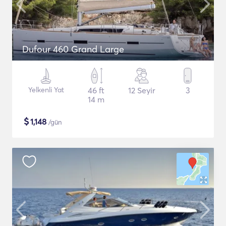
Dufour 460 Grand Large
Yelkenli Yat
46 ft
12 Seyir
3
14 m
$
1,148
/gün