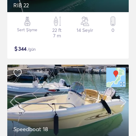
RIB 22
Sert Şişme
22 ft
14 Seyir
0
7 m
$
344
/gün
Speedboat 18