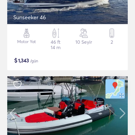
Sunseeker 46
Motor Yat
46 ft
10 Seyir
2
14 m
$
1,343
/gün