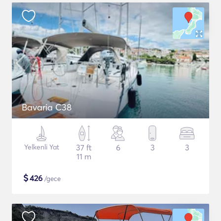
Bavaria C38
Yelkenli Yat
37 ft
6
3
3
11 m
$
426
/gece