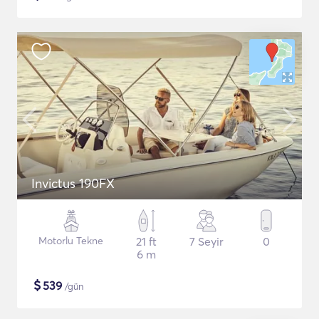
Invictus 190FX
Motorlu Tekne
21 ft
7 Seyir
0
6 m
$
539
/gün