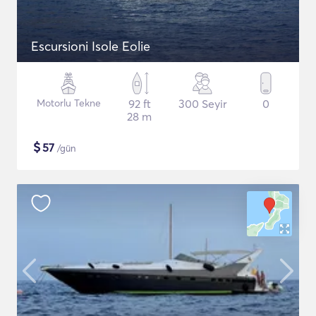
Escursioni Isole Eolie
Motorlu Tekne
92 ft
300 Seyir
0
28 m
$
57
/gün