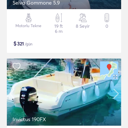
Selva Gommone 5.9
Motorlu Tekne
19 ft
8 Seyir
0
6 m
$
321
/gün
Invictus 190FX