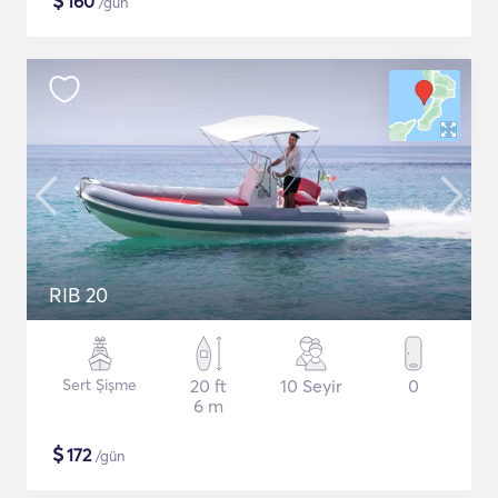
$
160
/gün
RIB 20
Sert Şişme
20 ft
10 Seyir
0
6 m
$
172
/gün