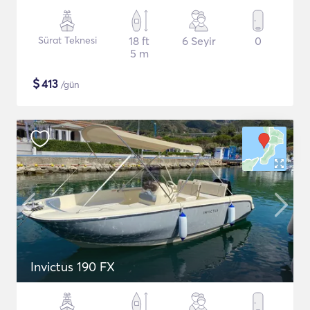
Sürat Teknesi
18 ft
6 Seyir
0
5 m
$
413
/gün
Invictus 190 FX