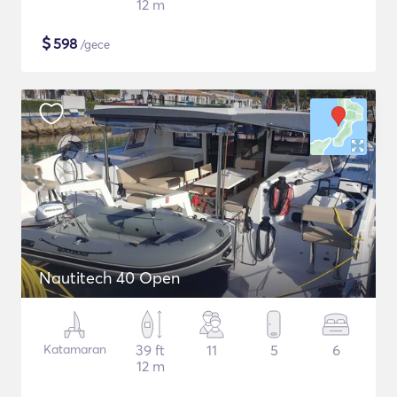
12 m
$
598
/gece
Nautitech 40 Open
Katamaran
39 ft
11
5
6
12 m