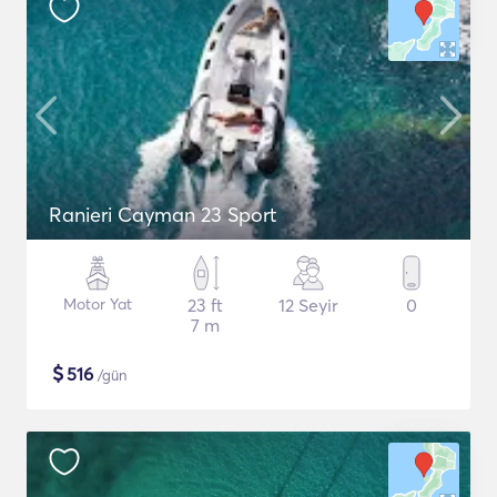
Ranieri Cayman 23 Sport
Motor Yat
23 ft
12 Seyir
0
7 m
$
516
/gün