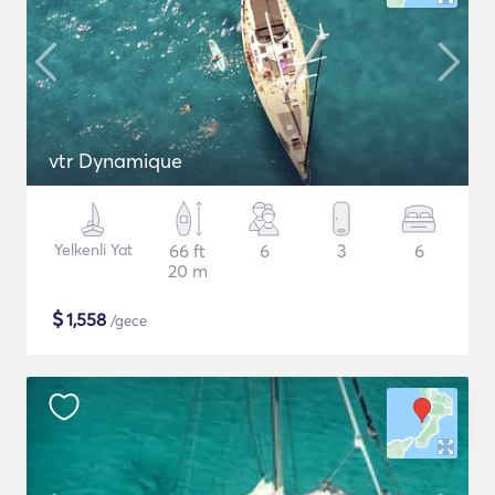
vtr Dynamique
Yelkenli Yat
66 ft
6
3
6
20 m
$
1,558
/gece