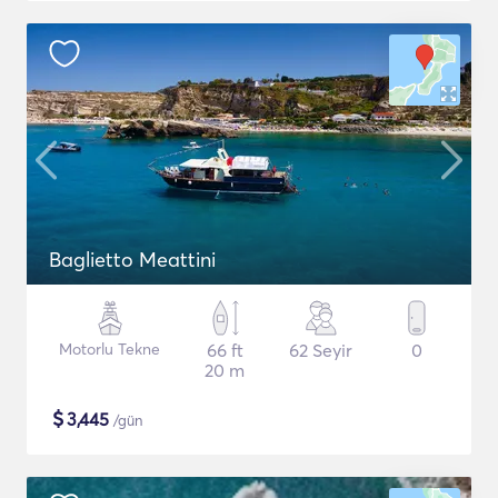
Baglietto Meattini
Motorlu Tekne
66 ft
62 Seyir
0
20 m
$
3,445
/gün