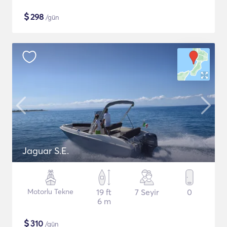
$
298
/gün
Jaguar S.E.
Motorlu Tekne
19 ft
7 Seyir
0
6 m
$
310
/gün