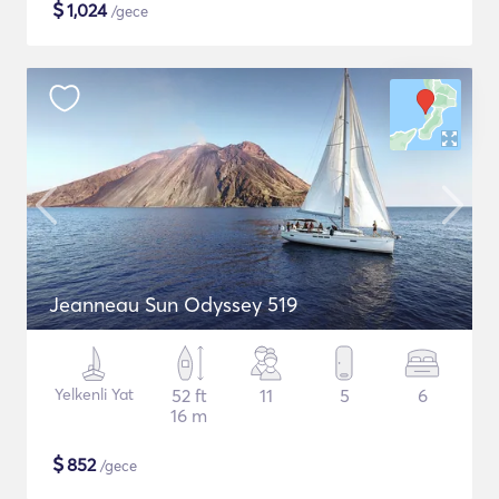
$
1,024
/gece
Jeanneau Sun Odyssey 519
Yelkenli Yat
52 ft
11
5
6
16 m
$
852
/gece