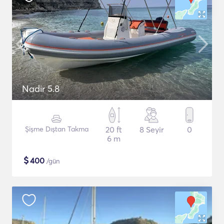
Nadir 5.8
Şişme Dıştan Takma
20 ft
8 Seyir
0
6 m
$
400
/gün