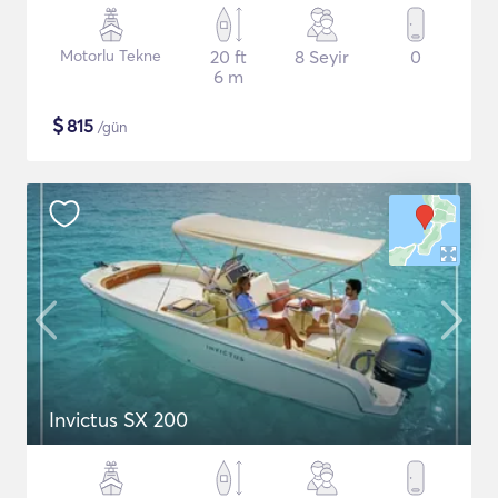
Motorlu Tekne
20 ft
8 Seyir
0
6 m
$
815
/gün
Invictus SX 200