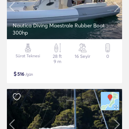
Nautica Diving Maestrale Rubber Boat
300hp
Sürat Teknesi
28 ft
16 Seyir
0
9 m
$
516
/gün