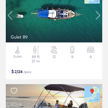
Gulet 89
Gulet
89 ft
12
6
6
27 m
$
2,124
/gece