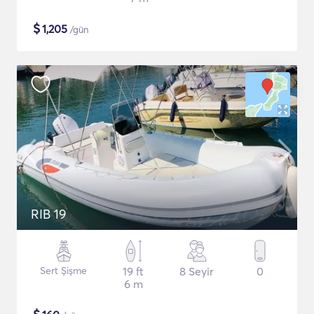
$
1,205
/gün
RIB 19
Sert Şişme
19 ft
8 Seyir
0
6 m