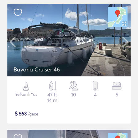
Bavaria Cruiser 46
Yelkenli Yat
47 ft
10
4
5
14 m
$
663
/gece