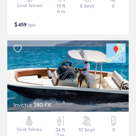
Sürat Teknesi
19 ft
8 Seyir
0
6 m
$
459
/gün
Invictus 240 FX
Sürat Teknesi
24 ft
10 Seyir
0
7 m