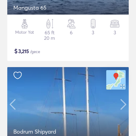
Mangusta 65
Motor Yat
65 ft
6
3
3
20 m
$
3,215
/gece
Bodrum Shipyard