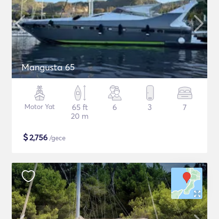
Mangusta 65
Motor Yat
65 ft
6
3
7
20 m
$
2,756
/gece