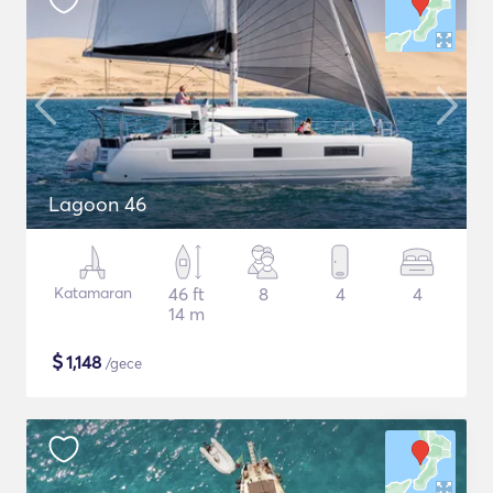
Lagoon 46
Katamaran
46 ft
8
4
4
14 m
$
1,148
/gece