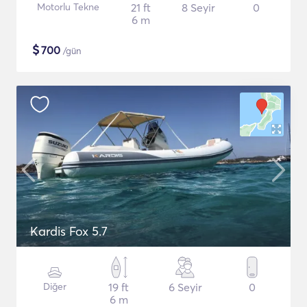
Motorlu Tekne
21 ft
8 Seyir
0
6 m
$
700
/gün
Kardis Fox 5.7
Diğer
19 ft
6 Seyir
0
6 m