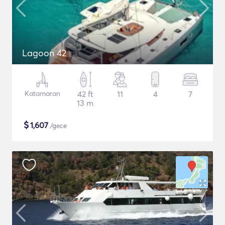
Lagoon 42
Katamaran
42 ft
11
4
7
13 m
$
1,607
/gece