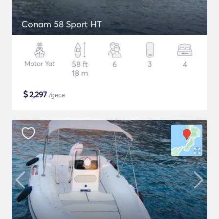
Conam 58 Sport HT
Motor Yat
58 ft
6
3
4
18 m
$
2,297
/gece