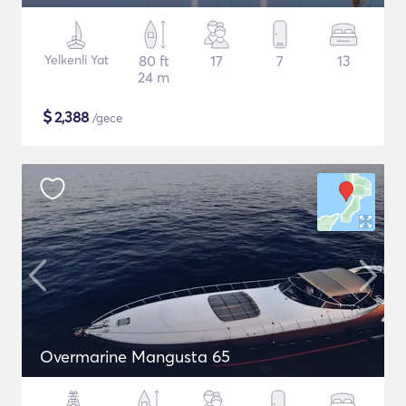
Yelkenli Yat
80 ft
17
7
13
24 m
$
2,388
/gece
Overmarine Mangusta 65