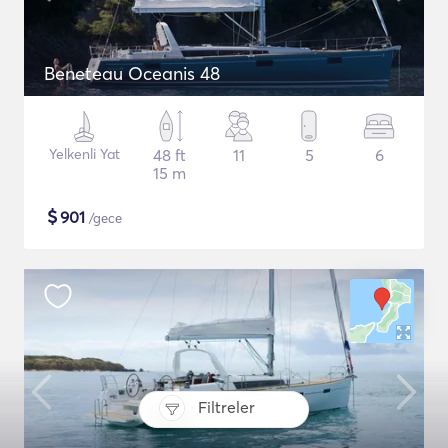
Beneteau Oceanis 48
Yelkenli Yat
48 ft
11
5
6
15 m
$
901
/gece
Filtreler