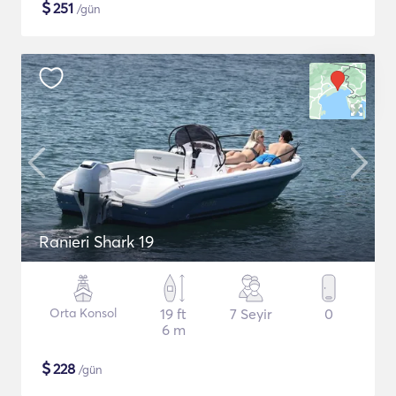
$
251
/gün
Ranieri Shark 19
Orta Konsol
19 ft
7 Seyir
0
6 m
$
228
/gün