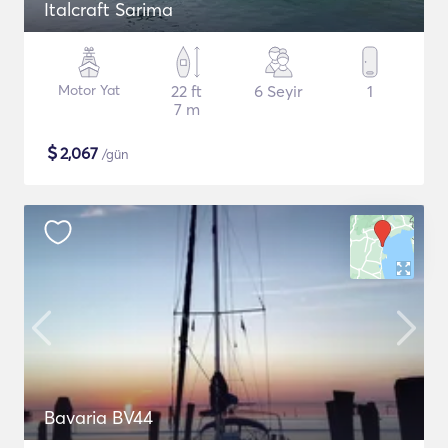
Italcraft Sarima
Motor Yat
22 ft
6 Seyir
1
7 m
$
2,067
/gün
Bavaria BV44