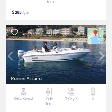
6 m
$
285
/gün
Ranieri Azzurra
Orta Konsol
19 ft
7 Seyir
0
6 m