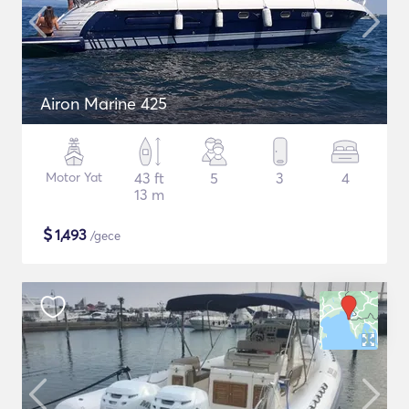
Airon Marine 425
Motor Yat
43 ft
5
3
4
13 m
$
1,493
/gece