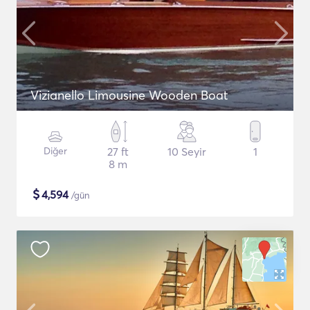
Vizianello Limousine Wooden Boat
Diğer
27 ft
10 Seyir
1
8 m
$
4,594
/gün