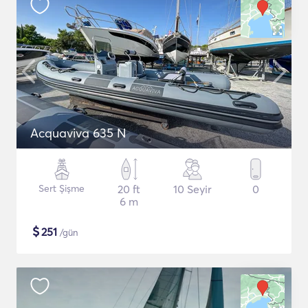
Acquaviva 635 N
Sert Şişme
20 ft
10 Seyir
0
6 m
$
251
/gün