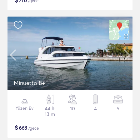
$
770
/gece
Minuetto 8+
Yüzen Ev
44 ft
10
4
5
13 m
$
663
/gece