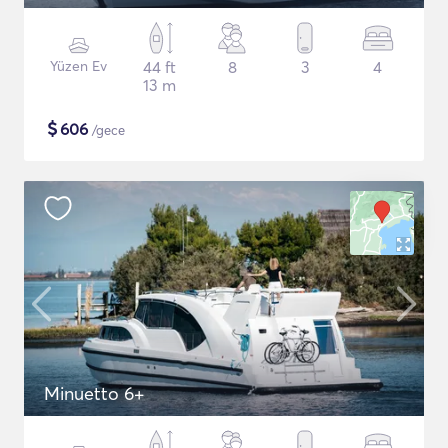
Yüzen Ev
44 ft
8
3
4
13 m
$
606
/gece
Minuetto 6+