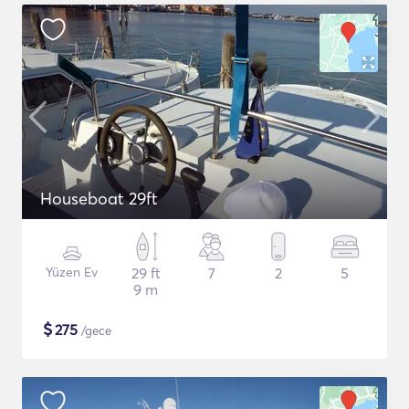
Houseboat 29ft
Yüzen Ev
29 ft
7
2
5
9 m
$
275
/gece