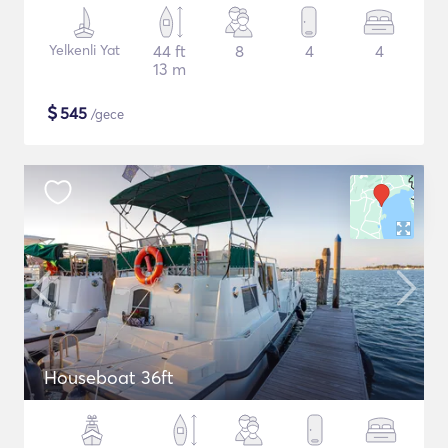
Yelkenli Yat
44 ft
8
4
4
13 m
$
545
/gece
Houseboat 36ft