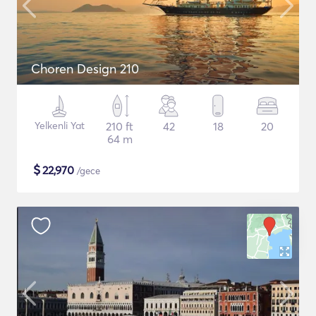
Choren Design 210
Yelkenli Yat
210 ft
42
18
20
64 m
$
22,970
/gece