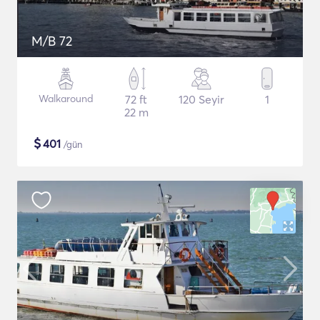
M/B 72
Walkaround
72 ft
120 Seyir
1
22 m
$
401
/gün