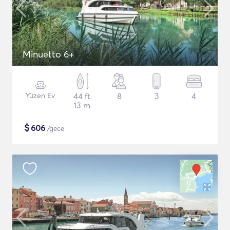
Minuetto 6+
Yüzen Ev
44 ft
8
3
4
13 m
$
606
/gece