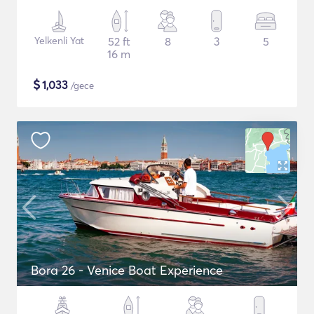
Yelkenli Yat
52 ft
8
3
5
16 m
$
1,033
/gece
Bora 26 - Venice Boat Experience