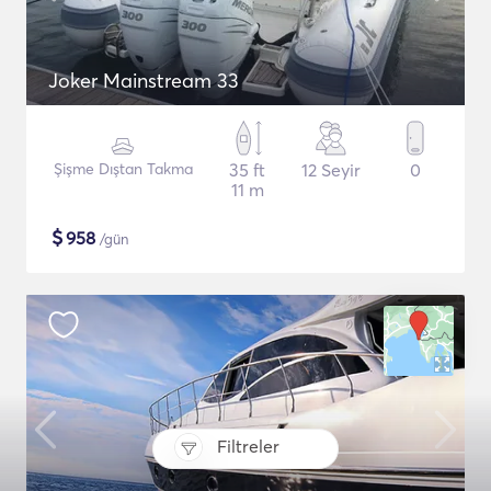
Joker Mainstream 33
Şişme Dıştan Takma
35 ft
12 Seyir
0
11 m
$
958
/gün
Filtreler