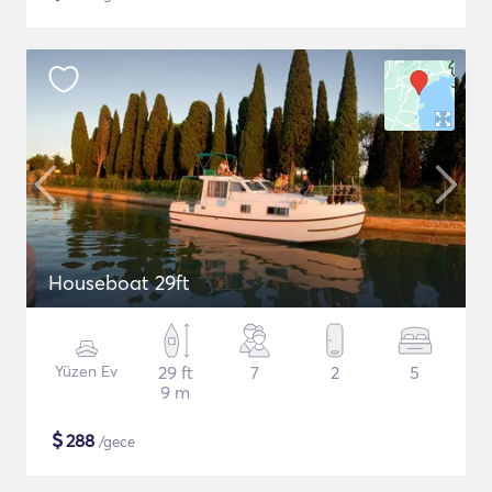
Houseboat 29ft
Yüzen Ev
29 ft
7
2
5
9 m
$
288
/gece