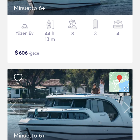
Minuetto 6+
Yüzen Ev
44 ft
8
3
4
13 m
$
606
/gece
Minuetto 6+