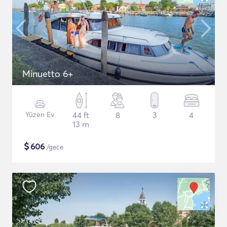
Minuetto 6+
Yüzen Ev
44 ft
8
3
4
13 m
$
606
/gece