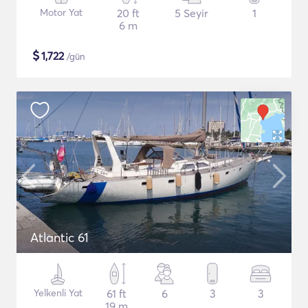
Motor Yat
20 ft
5 Seyir
1
6 m
$
1,722
/gün
Atlantic 61
Yelkenli Yat
61 ft
6
3
3
19 m