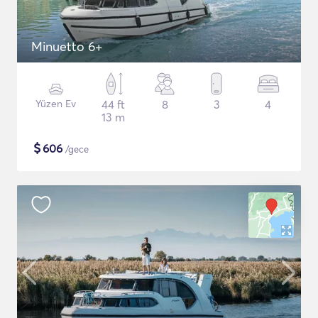
Minuetto 6+
Yüzen Ev
44 ft
8
3
4
13 m
$
606
/gece