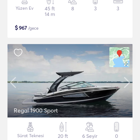
Yüzen Ev
45 ft
8
3
3
14 m
$
967
/gece
Regal 1900 Sport
Sürat Teknesi
20 ft
6 Seyir
0