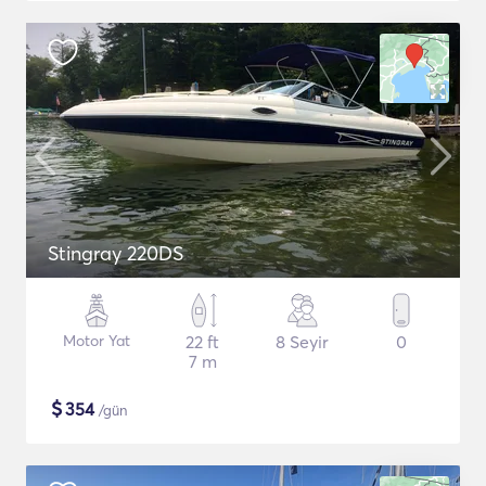
Stingray 220DS
Motor Yat
22 ft
8 Seyir
0
7 m
$
354
/gün