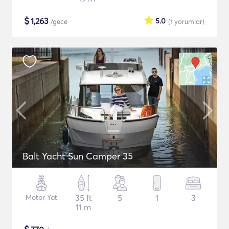
$
1,263
5.0
/gece
(1
yorumlar
)
Balt Yacht Sun Camper 35
Motor Yat
35 ft
5
1
3
11 m