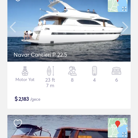
Navar Cantieri P 22.5
Motor Yat
23 ft
8
4
6
7 m
$
2,183
/gece