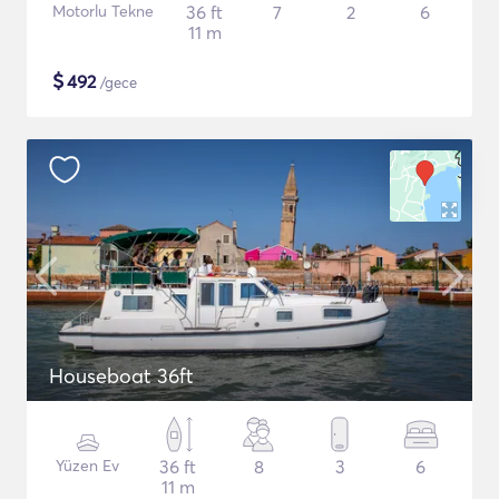
Motorlu Tekne
36 ft
7
2
6
11 m
$
492
/gece
Houseboat 36ft
Yüzen Ev
36 ft
8
3
6
11 m