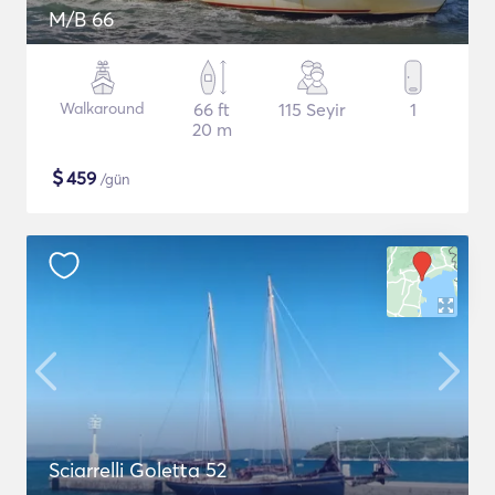
M/B 66
Walkaround
66 ft
115 Seyir
1
20 m
$
459
/gün
Sciarrelli Goletta 52