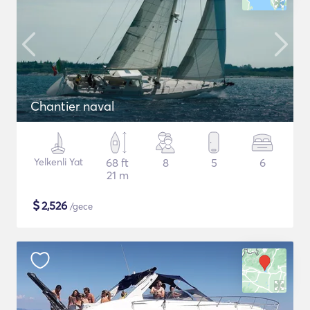
Chantier naval
Yelkenli Yat
68 ft
8
5
6
21 m
$
2,526
/gece