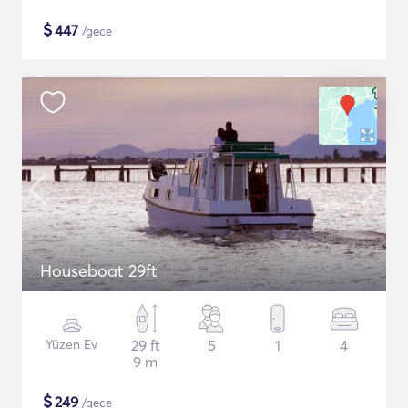
$
447
/gece
Houseboat 29ft
Yüzen Ev
29 ft
5
1
4
9 m
$
249
/gece