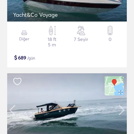
Yacht&Co Voyage
Diğer
18 ft
7 Seyir
0
5 m
$
689
/gün