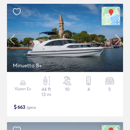
Minuetto 8+
Yüzen Ev
44 ft
10
4
5
13 m
$
663
/gece