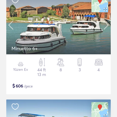
Minuetto 6+
Yüzen Ev
44 ft
8
3
4
13 m
$
606
/gece