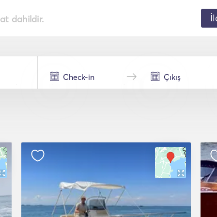
İ
t dahildir.