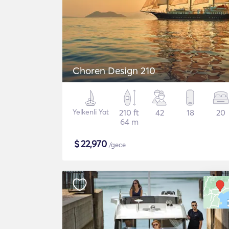
Choren Design 210
Yelkenli Yat
210 ft
42
18
20
64 m
$
22,970
/gece