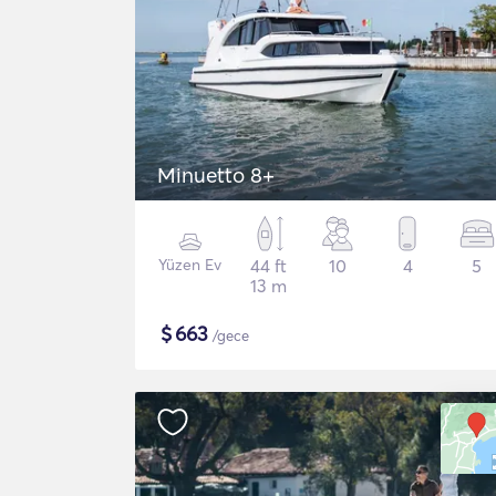
Minuetto 8+
Yüzen Ev
44 ft
10
4
5
13 m
$
663
/gece