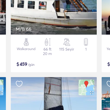
M/B 66
B
Walkaround
66 ft
115 Seyir
1
Ye
20 m
$
459
/gün