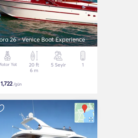
ora 26 - Venice Boat Experience
Motor Yat
20 ft
5 Seyir
1
6 m
$
1,722
/gün