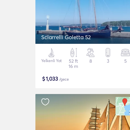
Sciarrelli Goletta 52
Yelkenli Yat
52 ft
8
3
5
16 m
$
1,033
/gece