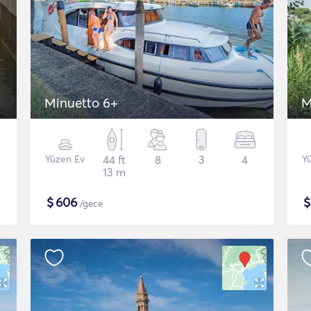
Minuetto 6+
M
Yüzen Ev
44 ft
8
3
4
Y
13 m
$
606
/gece