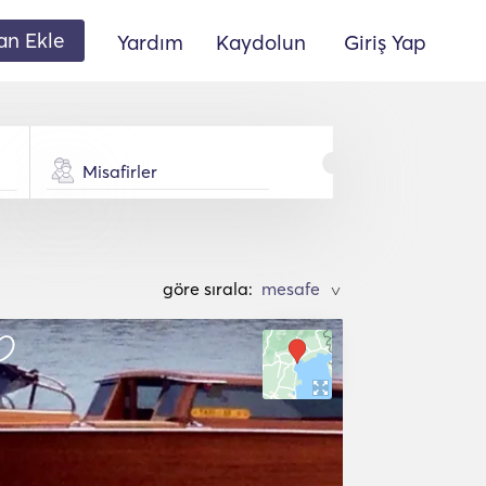
lan Ekle
Yardım
Kaydolun
Giriş Yap
Misafirler
göre sırala:
>