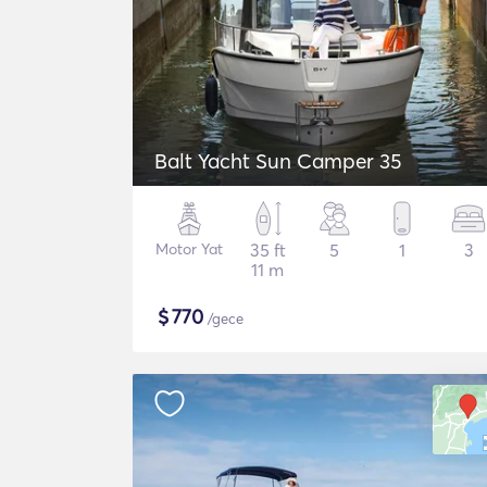
Balt Yacht Sun Camper 35
Motor Yat
35 ft
5
1
3
11 m
$
770
/gece