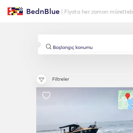
BednBlue
| Fiyata her zaman müretteba
Filtreler