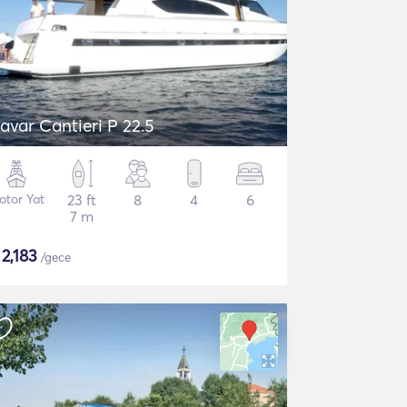
avar Cantieri P 22.5
otor Yat
23 ft
8
4
6
7 m
$
2,183
/gece