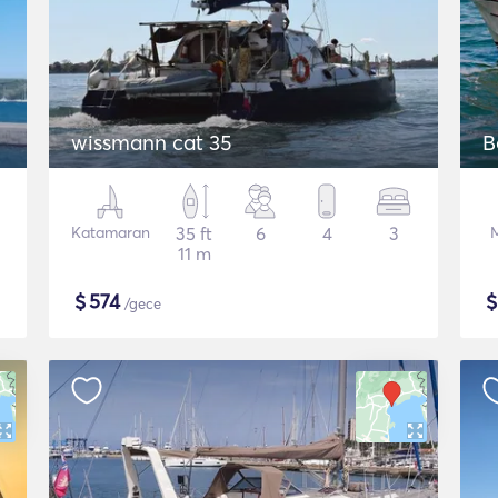
wissmann cat 35
B
Katamaran
35 ft
6
4
3
11 m
$
574
/gece