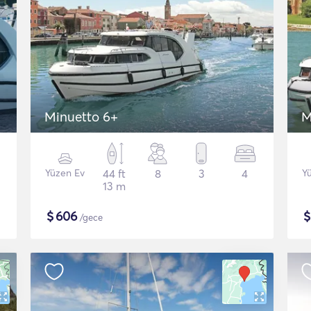
Minuetto 6+
M
Yüzen Ev
44 ft
8
3
4
Y
13 m
$
606
/gece