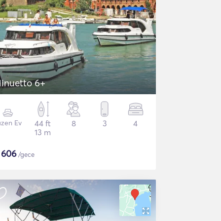
inuetto 6+
üzen Ev
44 ft
8
3
4
13 m
$
606
/gece