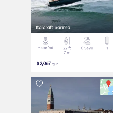
Italcraft Sarima
Motor Yat
22 ft
6 Seyir
1
7 m
$
2,067
/gün