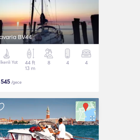
avaria BV44
lkenli Yat
44 ft
8
4
4
13 m
$
545
/gece