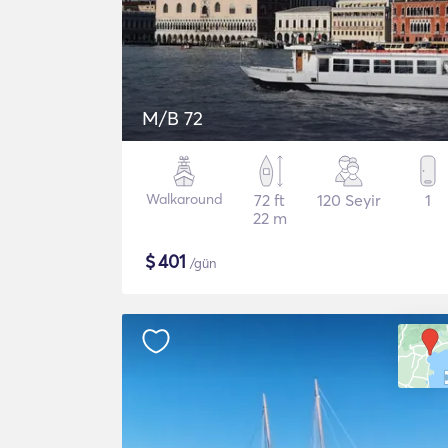
M/B 72
Walkaround
72 ft
120 Seyir
1
22 m
$
401
/gün