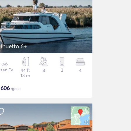
inuetto 6+
üzen Ev
44 ft
8
3
4
13 m
$
606
/gece