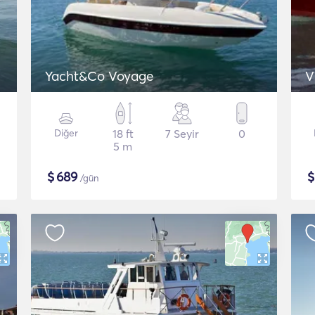
Yacht&Co Voyage
V
Diğer
18 ft
7 Seyir
0
5 m
$
689
/gün