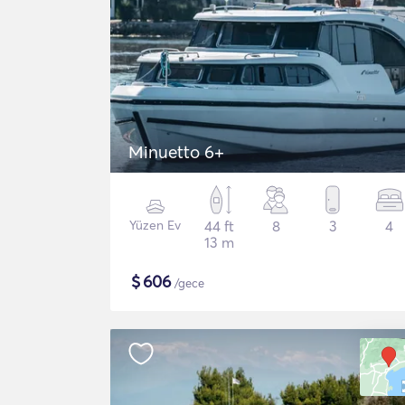
Minuetto 6+
Yüzen Ev
44 ft
8
3
4
13 m
$
606
/gece