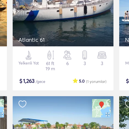
Atlantic 61
N
Yelkenli Yat
61 ft
6
3
3
M
19 m
$
1,263
5.0
/gece
(1
yorumlar
)