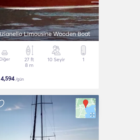
izianello Limousine Wooden Boat
Diğer
27 ft
10 Seyir
1
8 m
$
4,594
/gün