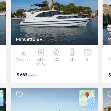
Minuetto 8+
M
Yüzen Ev
44 ft
10
4
5
Y
13 m
$
663
/gece