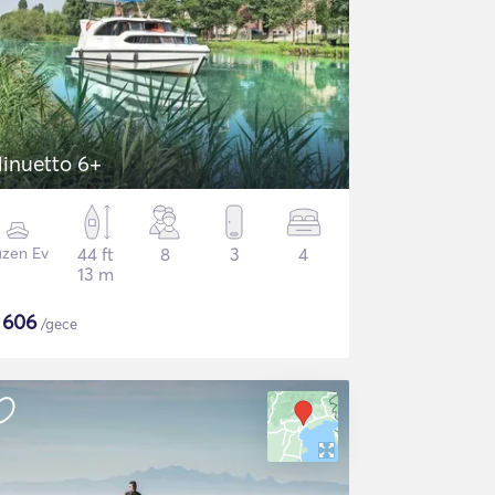
inuetto 6+
üzen Ev
44 ft
8
3
4
13 m
$
606
/gece