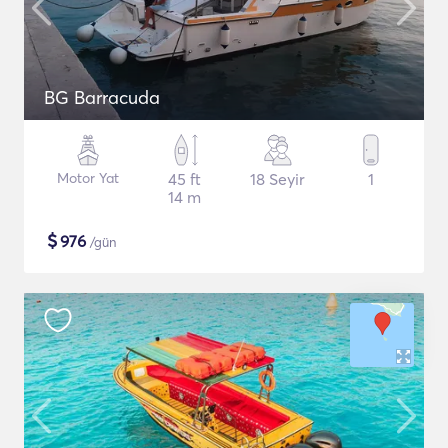
BG Barracuda
Motor Yat
45 ft
18 Seyir
1
14 m
$
976
/gün