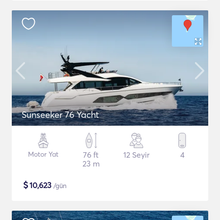
Sunseeker 76 Yacht
Motor Yat
76 ft
12 Seyir
4
23 m
$
10,623
/gün