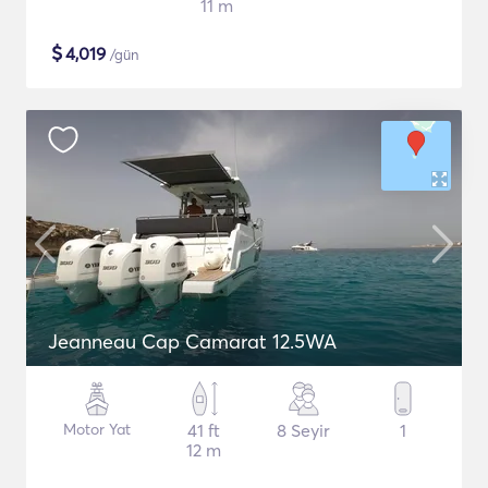
11 m
$
4,019
/gün
Jeanneau Cap Camarat 12.5WA
Motor Yat
41 ft
8 Seyir
1
12 m