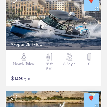
Axopar 28 T-Top
Motorlu Tekne
28 ft
8 Seyir
0
9 m
$
1,493
/gün