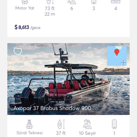
Motor Yat
73 ft
6
3
4
22 m
$
8,613
/gece
Axopar 37 Brabus Shadow 900
Sürat Teknesi
37 ft
10 Seyir
1