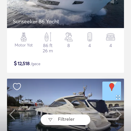
Sunseeker 86 Yacht
Motor Yat
86 ft
8
4
4
26 m
$
12,518
/gece
Filtreler