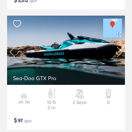
$
5,512
/gün
Sea-Doo GTX Pro
Jet Ski
10 ft
2 Seyir
0
3 m
$
97
/gün