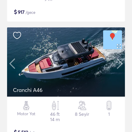
$
917
/gece
Cranchi A46
Motor Yat
46 ft
8 Seyir
1
14 m