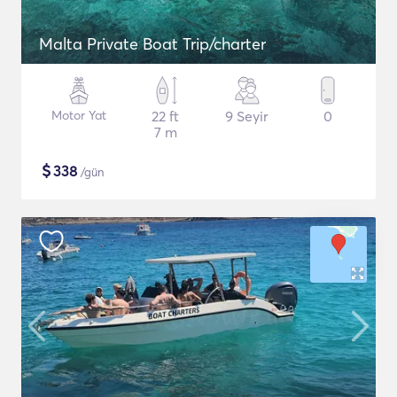
Malta Private Boat Trip/charter
Motor Yat
22 ft
9 Seyir
0
7 m
$
338
/gün