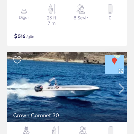
Diğer
23 ft
8 Seyir
0
7 m
$
516
/gün
Crown Coronet 30