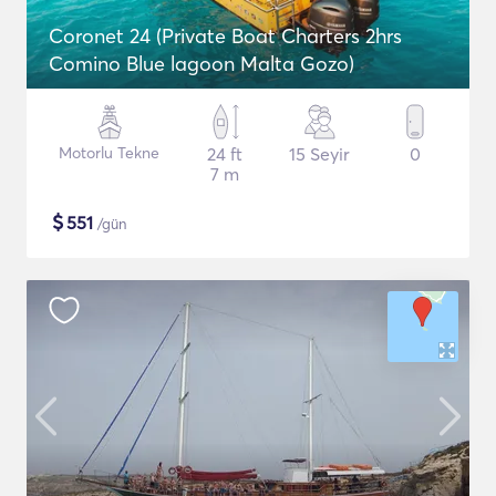
Coronet 24 (Private Boat Charters 2hrs
Comino Blue lagoon Malta Gozo)
Motorlu Tekne
24 ft
15 Seyir
0
7 m
$
551
/gün