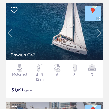
Bavaria C42
Motor Yat
41 ft
6
3
3
12 m
$
1,091
/gece