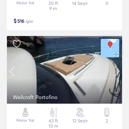
Motor Yat
30 ft
14 Seyir
0
9 m
$
516
/gün
Wellcraft Portofino
Motor Yat
43 ft
12 Seyir
2
13 m