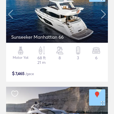
Sunseeker Manhattan 66
Motor Yat
68 ft
8
3
6
21 m
$
7,465
/gece