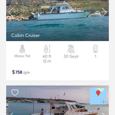
Cabin Cruiser
Motor Yat
40 ft
30 Seyir
1
12 m
$
758
/gün