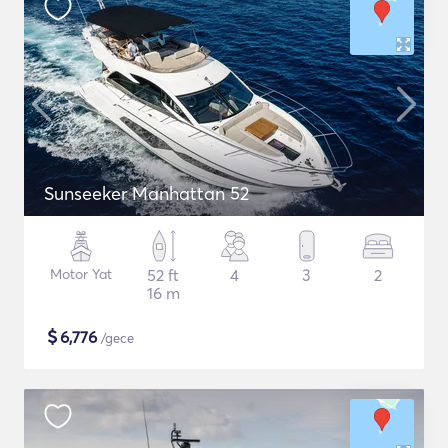
Sunseeker Manhattan 52
Motor Yat
52 ft
4
3
2
16 m
$
6,776
/gece