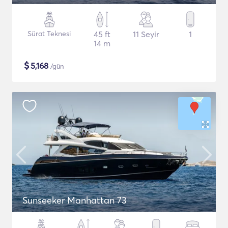
Sürat Teknesi
45 ft
11 Seyir
1
14 m
$
5,168
/gün
Sunseeker Manhattan 73