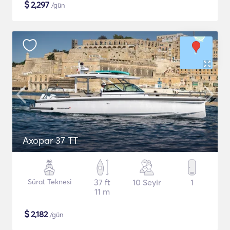
$
2,297
/gün
Axopar 37 TT
Sürat Teknesi
37 ft
10 Seyir
1
11 m
$
2,182
/gün