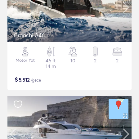
Cranchi A46
Motor Yat
46 ft
10
2
2
14 m
$
5,512
/gece