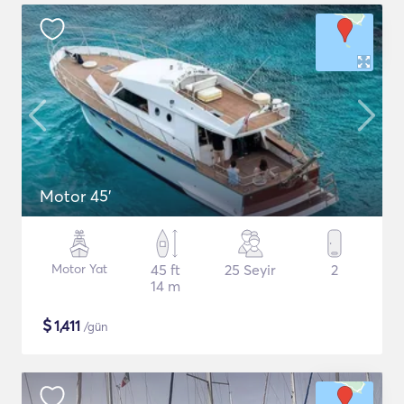
Motor 45'
Motor Yat
45 ft
25 Seyir
2
14 m
$
1,411
/gün