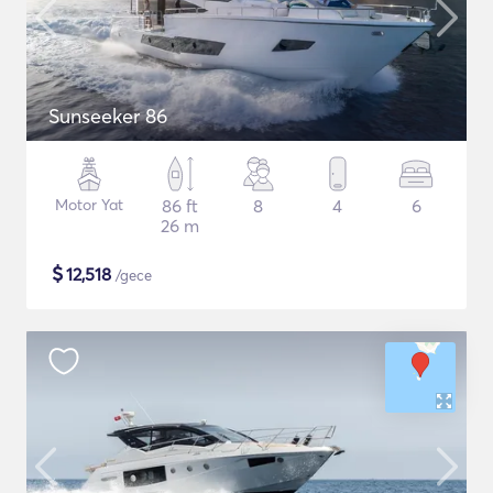
Sunseeker 86
Motor Yat
86 ft
8
4
6
26 m
$
12,518
/gece