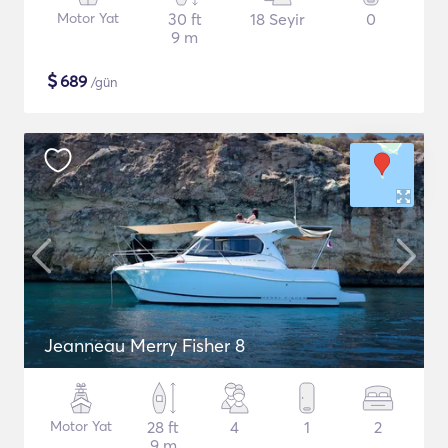
Motor Yat
30 ft
18 Seyir
0
9 m
$
689
/gün
Jeanneau Merry Fisher 8
Motor Yat
28 ft
4
1
2
9 m