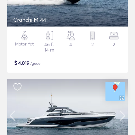
Cranchi M 44
Motor Yat
46 ft
4
2
2
14 m
$
4,019
/gece