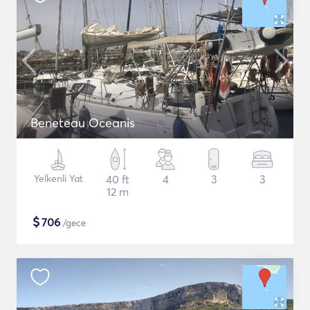
Beneteau Oceanis
Yelkenli Yat
40 ft
4
3
3
12 m
$
706
/gece