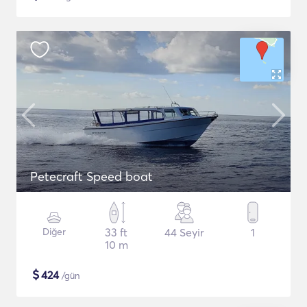
Petecraft Speed boat
Diğer
33 ft
44 Seyir
1
10 m
$
424
/gün