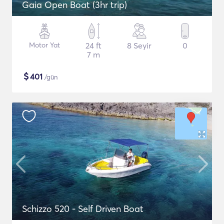
Gaia Open Boat (3hr trip)
Motor Yat
24 ft
8 Seyir
0
7 m
$
401
/gün
Schizzo 520 - Self Driven Boat