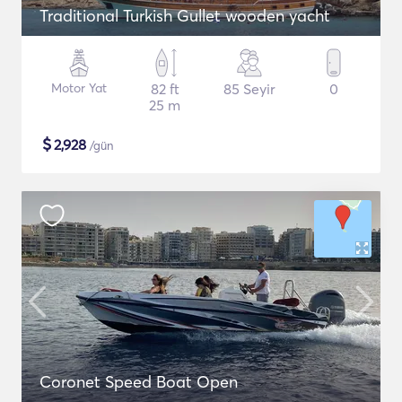
Traditional Turkish Gullet wooden yacht
Motor Yat
82 ft
85 Seyir
0
25 m
$
2,928
/gün
Coronet Speed Boat Open