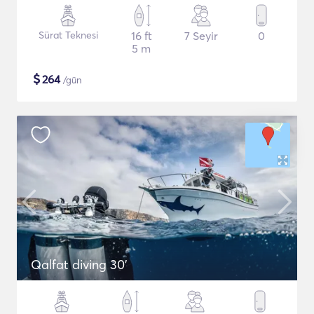
Sürat Teknesi
16 ft
7 Seyir
0
5 m
$
264
/gün
Qalfat diving 30'