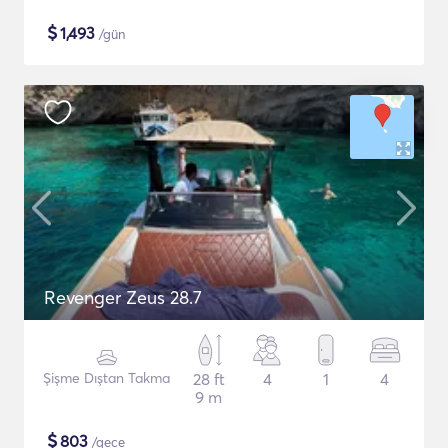
$
1,493
/gün
Revenger Zeus 28.7
Şişme Dıştan Takma
28 ft
4
1
4
9 m
$
803
/gece