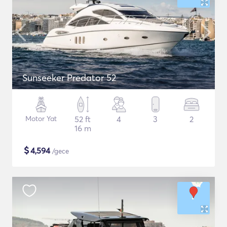
Sunseeker Predator 52
Motor Yat
52 ft
4
3
2
16 m
$
4,594
/gece