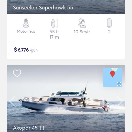
Sunseeker Superhawk 55
Motor Yat
55 ft
10 Seyir
2
17 m
$
6,776
/gün
Axopar 45 TT