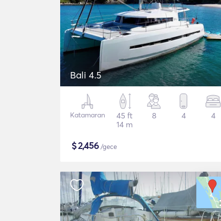
Bali 4.5
Katamaran
45 ft
8
4
4
14 m
$
2,456
/gece