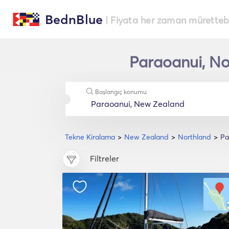
BednBlue
| Fiyata her zaman müretteba
Paraoanui, Nor
Başlangıç konumu
Tekne Kiralama
New Zealand
Northland
Pa
Filtreler