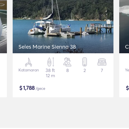
Seles Marine Sienna 38
C
Katamaran
38 ft
8
2
7
Ye
12 m
$
1,788
/gece