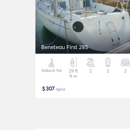
Beneteau First 285
Yelkenli Yat
29 ft
2
2
2
9 m
$
307
/gece