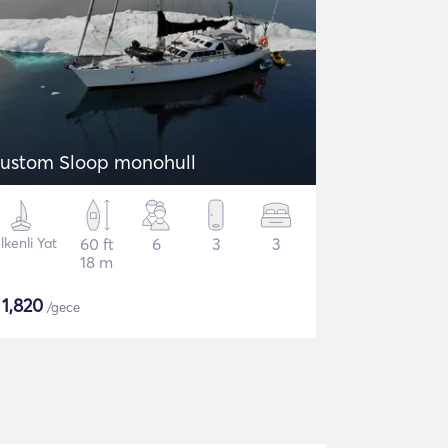
ustom Sloop monohull
lkenli Yat
60 ft
6
3
3
18 m
$
1,820
/gece