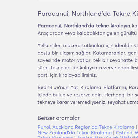
Paraoanui, Northland'da Tekne K
Paraoanui, Northland'da tekne kiralayın
kap
Araçlardan veya kalabalıktan gelen gürültü ol
Yelkenliler, macera tutkunları için idealdir
dostu bir ulaşım sağlar. Katamaranlar, geniş 
sayesinde motor yatlar, tek bir seyahatte bi
sürat tekneleri de kolayca rezerve edebilirsi
parti için kiralayabilirsiniz.
BednBlue'nun Yat Kiralama Platformu, Para
içinde bulun ve rezerve edin. Herhangi bir s
tekneye karar veremediyseniz, seyahat uzmanla
Benzer aramalar
Puhoi, Auckland Region'da Tekne Kiralama
New Zealand'da Tekne Kiralama
|
Ostend, W