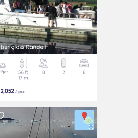
iber glass Randall
iğer
56 ft
8
2
8
17 m
$
2,052
/gece