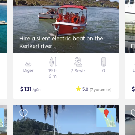
Hire a silent electric boat on the
Kerikeri river
F
Diğer
19 ft
7 Seyir
0
D
6 m
$
131
5.0
/gün
(7
yorumlar
)