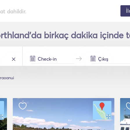
İ
t dahildir.
thland'da birkaç dakika içinde t
raoanui