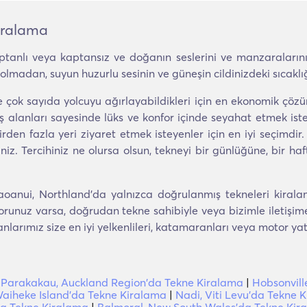
iralama
tanlı veya kaptansız ve doğanın seslerini ve manzaralarını
madan, suyun huzurlu sesinin ve güneşin cildinizdeki sıcaklığın
 ve çok sayıda yolcuyu ağırlayabildikleri için en ekonomik çöz
alanları sayesinde lüks ve konfor içinde seyahat etmek isteyen
rden fazla yeri ziyaret etmek isteyenler için en iyi seçimdir.
niz. Tercihiniz ne olursa olsun, tekneyi bir günlüğüne, bir ha
oanui, Northland'da yalnızca doğrulanmış tekneleri kiralam
orunuz varsa, doğrudan tekne sahibiyle veya bizimle iletişime
rımız size en iyi yelkenlileri, katamaranları veya motor yatl
|
Parakakau, Auckland Region'da Tekne Kiralama
|
Hobsonvill
aiheke Island'da Tekne Kiralama
|
Nadi, Viti Levu'da Tekne 