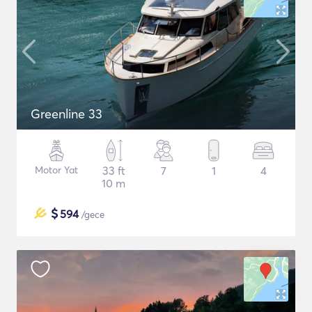
Greenline 33
Motor Yat
33 ft
7
1
4
10 m
$
594
/gece