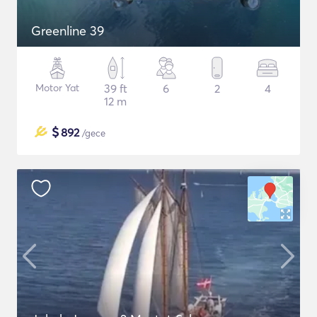
Greenline 39
Motor Yat
39 ft
6
2
4
12 m
$
892
/gece