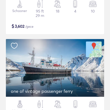
Schooner
95 ft
18
4
10
29 m
$
3,602
/gece
one of vintage passenger ferry