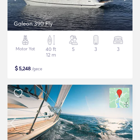
Galeon 390 Fly
Motor Yat
40 ft
5
3
3
12 m
$
5,248
/gece