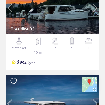
Greenline 33
Motor Yat
33 ft
7
1
4
10 m
$
594
/gece