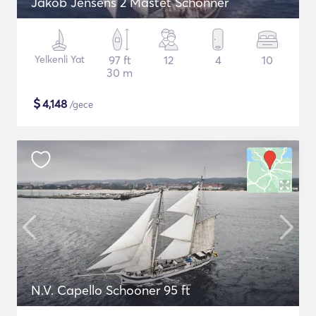
Jakob Jensens 2 Mastet Schonner
Yelkenli Yat
97 ft
12
4
10
30 m
$
4,148
/gece
N.V. Capello Schooner 95 ft