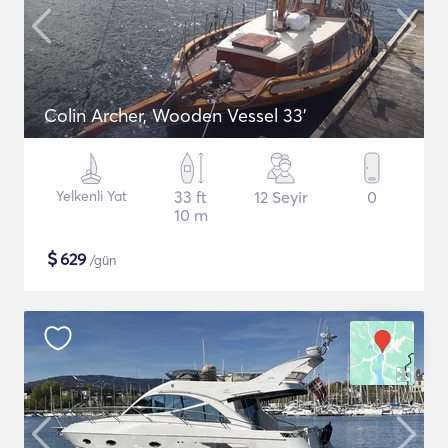
Colin Archer, Wooden Vessel 33'
Yelkenli Yat
33 ft
12 Seyir
0
10 m
$
629
/gün