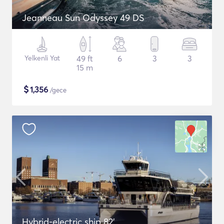
Jeanneau Sun Odyssey 49 DS
Yelkenli Yat
49 ft
6
3
3
15 m
$
1,356
/gece
Hybrid-electric ship 82'