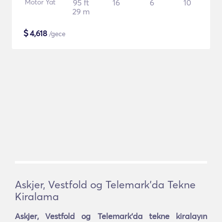
Motor Yat
95 ft
16
6
10
29 m
$
4,618
/gece
Askjer, Vestfold og Telemark'da Tekne
Kiralama
Askjer, Vestfold og Telemark'da tekne kiralayın