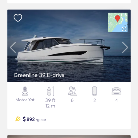
Greenline 39 E-drive
Motor Yat
39 ft
6
2
4
12 m
$
892
/gece