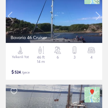
Bavaria 46 Cruiser
Yelkenli Yat
46 ft
6
3
4
14 m
$
524
/gece