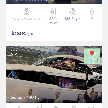
Motorlu Katamaran
82 ft
146 Seyir
0
25 m
$
20,992
/gün
Galeon 440 fly