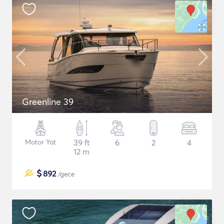
Greenline 39
Motor Yat
39 ft
6
2
4
12 m
$
892
/gece