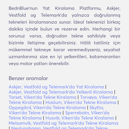
BednBlue'nun Yat Kiralama Platformu, Askjer,
Vestfold og Telemark'da yalnızca doğrulanmış
tekneleri kiralamanıza sunar. İdeal teknenizi birkaç
dakika içinde bulun ve rezerve edin. Herhangi bir
sorunuz varsa, doğrudan tekne sahibiyle veya
bizimle iletişime geçebilirsiniz. Hâlâ tatiliniz için
mükemmel tekneye karar veremediyseniz, seyahat
uzmanlarımız size en iyi yelkenlileri, katamaranları
veya motor yatları önerebilir.
Benzer aramalar
Askjer, Vestfold og Telemark'da Yat Kiralama
|
Askjer, Vestfold og Telemark'da Yelkenli Kiralama
|
Torset, Viken'da Tekne Kiralama
|
Torvøya, Viken'da
Tekne Kiralama
|
Haslum, Viken'da Tekne Kiralama
|
Oppegård, Viken'da Tekne Kiralama
|
Skytta,
Viken'da Tekne Kiralama
|
Sperrebotn, Viken'da
Tekne Kiralama
|
Husvik, Viken'da Tekne Kiralama
|
Melsomvik, Vestfold og Telemark'da Tekne Kiralama
|
Nevlunghamn, Vestfold og Telemark'da Tekne