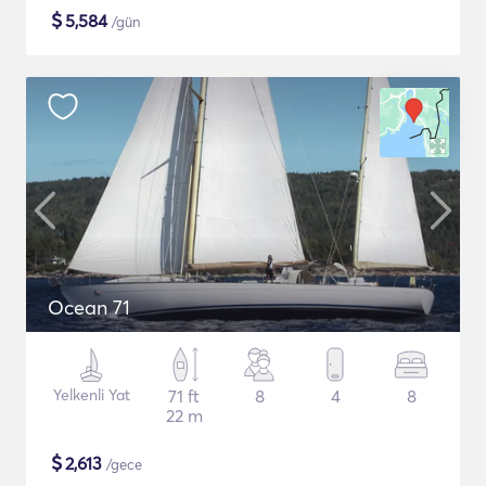
$
5,584
/gün
Ocean 71
Yelkenli Yat
71 ft
8
4
8
22 m
$
2,613
/gece