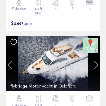
Flybridge
46 ft
6
3
6
14 m
$
5,667
/gece
flybridge Motor yacht in Oslofjord
Flybridge
40 ft
5
3
3