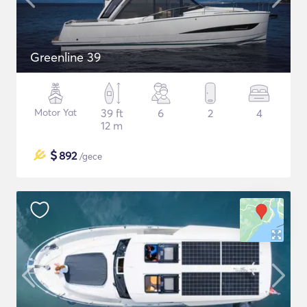
Greenline 39
Motor Yat
39 ft
6
2
4
12 m
$
892
/gece