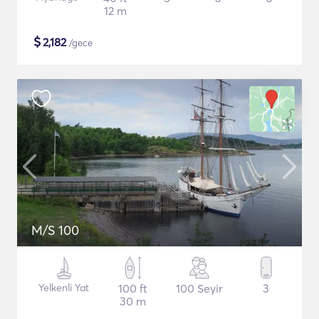
12 m
$
2,182
/gece
M/S 100
Yelkenli Yat
100 ft
100 Seyir
3
30 m