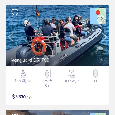
Vanguard DR-760
Sert Şişme
25 ft
10 Seyir
0
8 m
$
3,330
/gün