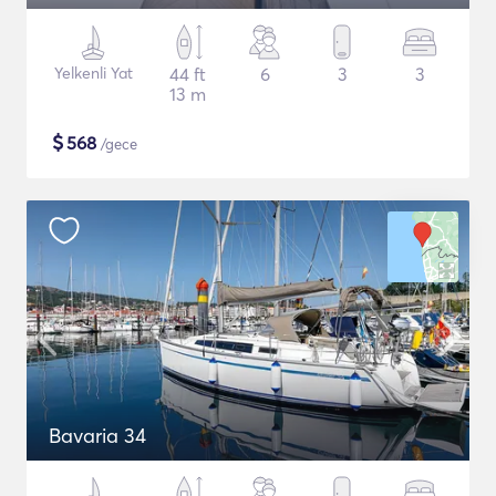
Yelkenli Yat
44 ft
6
3
3
13 m
$
568
/gece
Bavaria 34