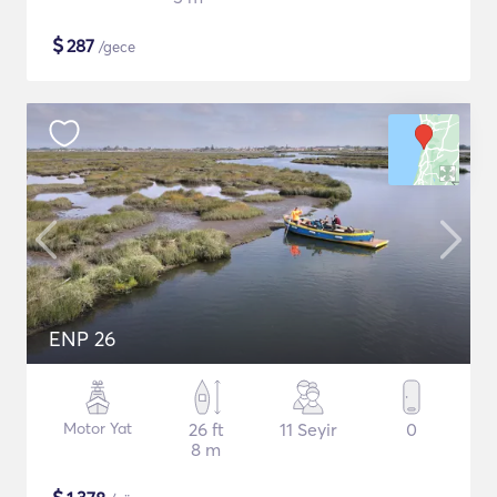
$
287
/gece
ENP 26
Motor Yat
26 ft
11 Seyir
0
8 m