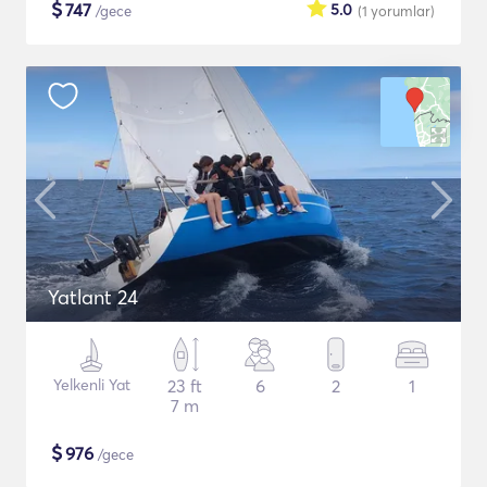
$
747
5.0
/gece
(1
yorumlar
)
Yatlant 24
Yelkenli Yat
23 ft
6
2
1
7 m
$
976
/gece