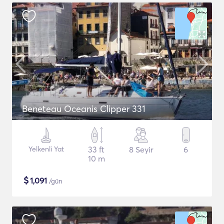
Beneteau Oceanis Clipper 331
Yelkenli Yat
33 ft
8 Seyir
6
10 m
$
1,091
/gün