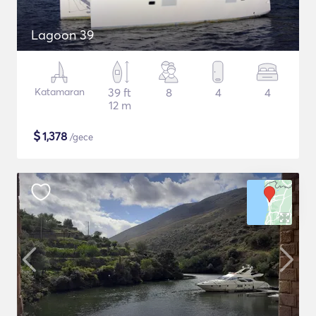
Lagoon 39
Katamaran
39 ft
8
4
4
12 m
$
1,378
/gece