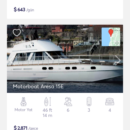
$
643
/gün
Motorboat Aresa 15E
Motor Yat
46 ft
6
3
4
14 m
$
2,871
/gece