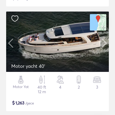
Motor yacht 40'
Motor Yat
40 ft
4
2
3
12 m
$
1,263
/gece