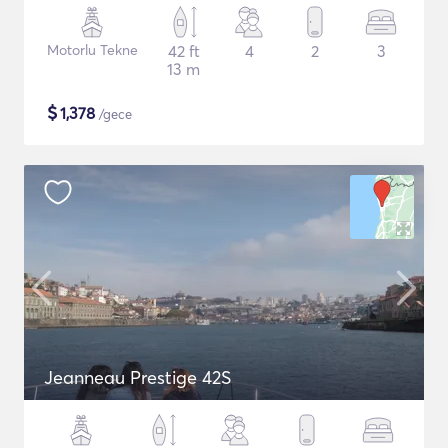
Motorlu Tekne
42 ft
4
2
3
13 m
$
1,378
/gece
Jeanneau Prestige 42S