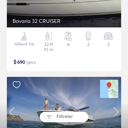
Bavaria 32 CRUISER
Yelkenli Yat
32 ft
6
2
3
10 m
$
690
/gece
Filtreler