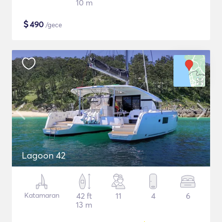
10 m
$
490
/gece
Lagoon 42
Katamaran
42 ft
11
4
6
13 m