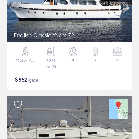
English Classic Yacht 72
Motor Yat
72 ft
8
3
7
22 m
$
562
/gece