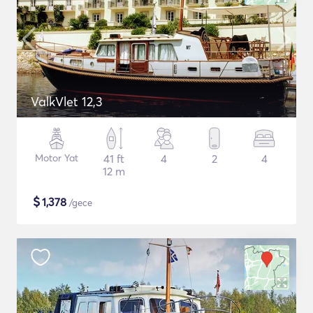
ValkVlet 12,3
Motor Yat
41 ft
4
2
4
12 m
$
1,378
/gece