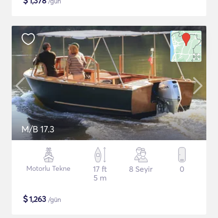
$
1,378
/gün
M/B 17.3
Motorlu Tekne
17 ft
8 Seyir
0
5 m
$
1,263
/gün