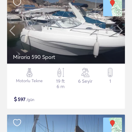
Miraria 590 Sport
Motorlu Tekne
19 ft
6 Seyir
1
6 m
$
597
/gün