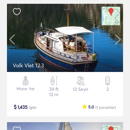
Valk Vlet 12.3
Motor Yat
39 ft
12 Seyir
2
12 m
$
1,435
5.0
/gün
(1
yorumlar
)