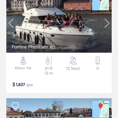
Fairline Phantom 40
Motor Yat
41 ft
12 Seyir
0
12 m
$
1,837
/gün