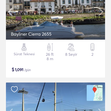
Bayliner Cierra 2655
Sürat Teknesi
26 ft
8 Seyir
2
8 m
$
1,091
/gün