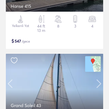
Hanse 415
Yelkenli Yat
44 ft
8
3
4
13 m
$
547
/gece
Grand Soleil 43