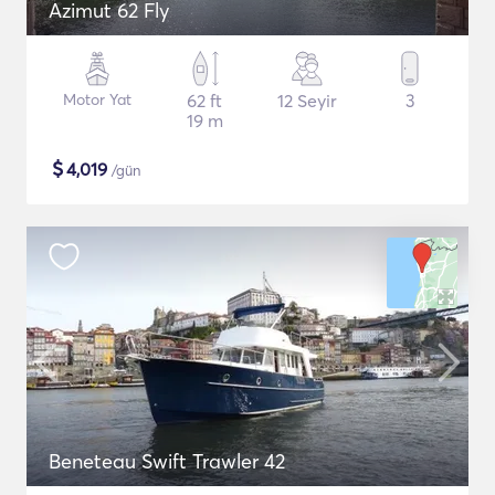
Azimut 62 Fly
Motor Yat
62 ft
12 Seyir
3
19 m
$
4,019
/gün
Beneteau Swift Trawler 42