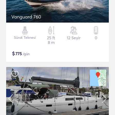
Vanguard 760
Sürat Teknesi
25 ft
12 Seyir
0
8 m
$
775
/gün