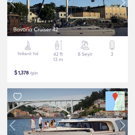
Bavaria Cruiser 42
Yelkenli Yat
42 ft
8 Seyir
3
13 m
$
1,378
/gün