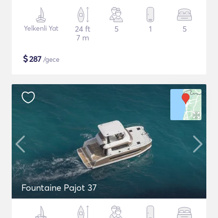
Yelkenli Yat
24 ft
5
1
5
7 m
$
287
/gece
Fountaine Pajot 37