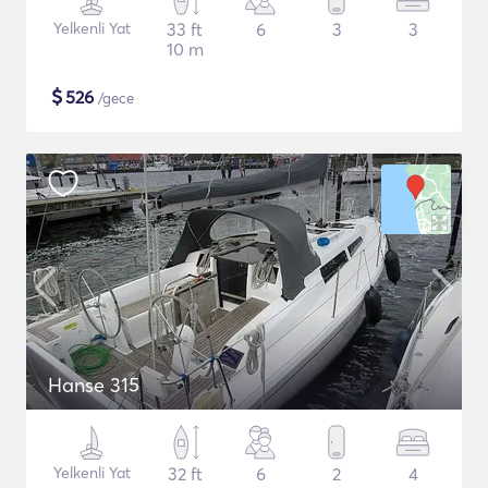
Yelkenli Yat
33 ft
6
3
3
10 m
$
526
/gece
Hanse 315
Yelkenli Yat
32 ft
6
2
4