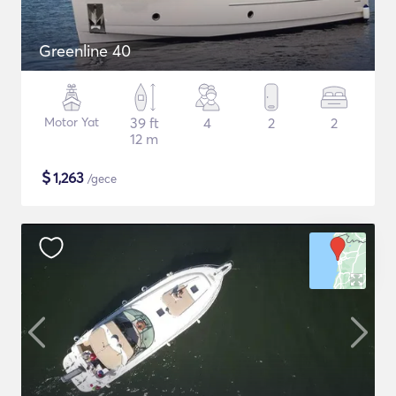
Greenline 40
Motor Yat
39 ft
4
2
2
12 m
$
1,263
/gece