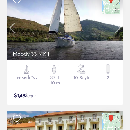
Moody 33 MK II
Yelkenli Yat
33 ft
10 Seyir
2
10 m
$
1,493
/gün