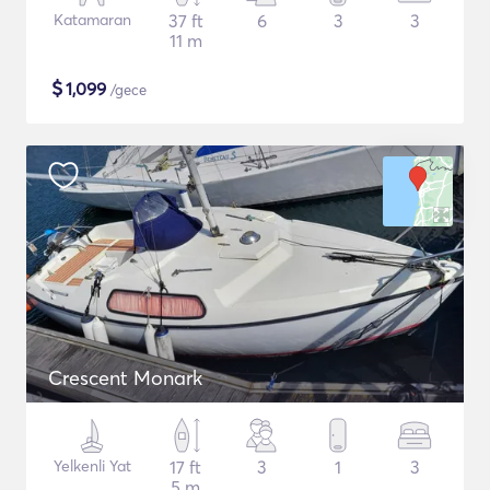
Katamaran
37 ft
6
3
3
11 m
$
1,099
/gece
Crescent Monark
Yelkenli Yat
17 ft
3
1
3
5 m