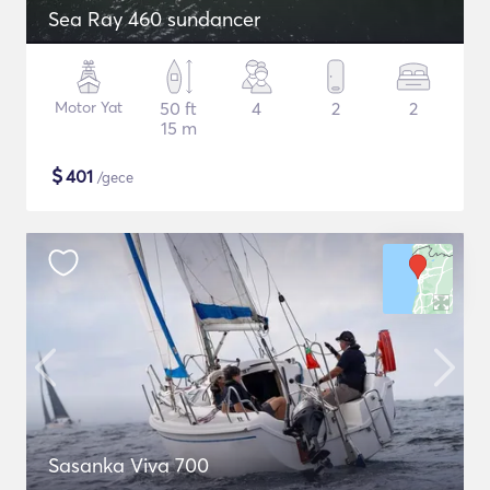
Sea Ray 460 sundancer
Motor Yat
50 ft
4
2
2
15 m
$
401
/gece
Sasanka Viva 700