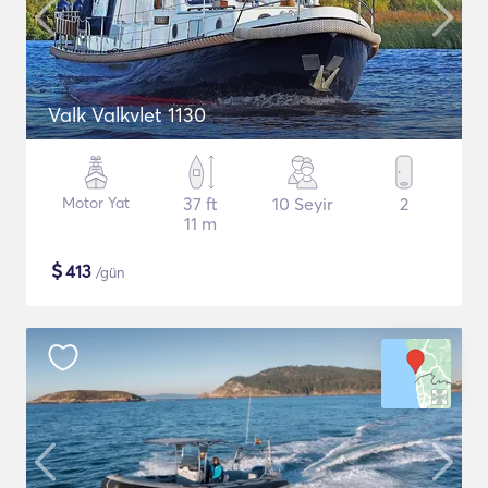
Valk Valkvlet 1130
Motor Yat
37 ft
10 Seyir
2
11 m
$
413
/gün