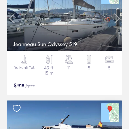
Jeanneau Sun Odyssey 519
Yelkenli Yat
49 ft
11
5
5
15 m
$
918
/gece