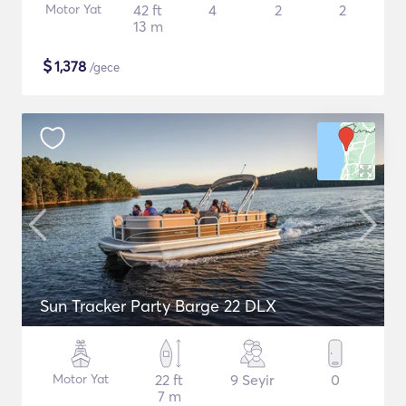
Motor Yat
42 ft
4
2
2
13 m
$
1,378
/gece
Sun Tracker Party Barge 22 DLX
Motor Yat
22 ft
9 Seyir
0
7 m