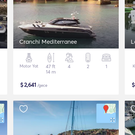
Cranchi Mediterranee
L
Motor Yat
47 ft
4
2
1
K
14 m
$
2,641
/gece