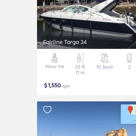
Fairline Targa 34
Motor Yat
35 ft
10 Seyir
2
11 m
$
1,550
/gün