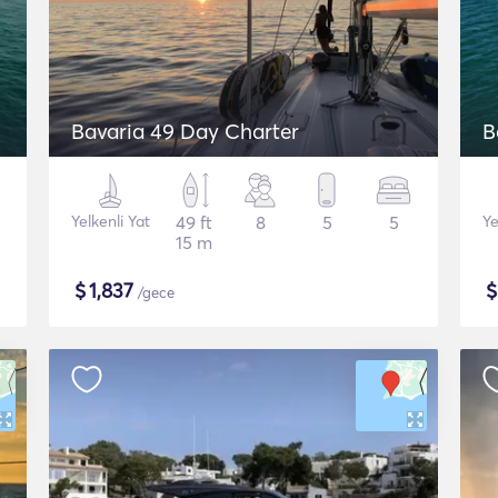
Bavaria 49 Day Charter
B
Yelkenli Yat
49 ft
8
5
5
Ye
15 m
$
1,837
/gece