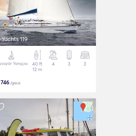
-Yachts 119
uvazör Yarışçısı
40 ft
4
3
3
12 m
$
746
/gece