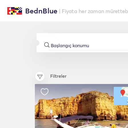
BednBlue
| Fiyata her zaman müretteba
Filtreler