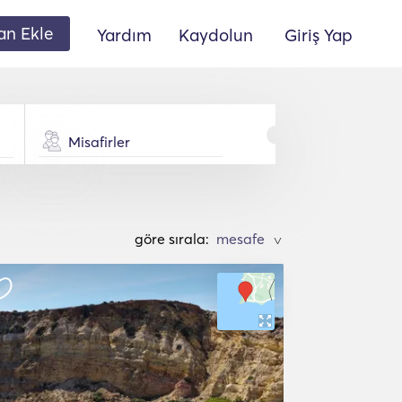
lan Ekle
Yardım
Kaydolun
Giriş Yap
Misafirler
göre sırala:
>