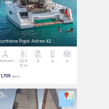
ountaine Pajot Astrea 42
atamaran
43 ft
8
4
4
13 m
$
1,705
/gece