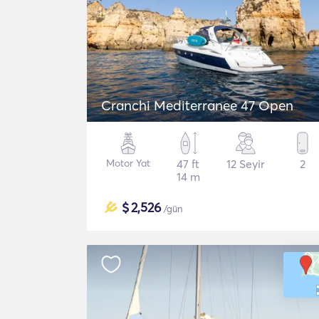
Cranchi Mediterranee 47 Open
Motor Yat
47 ft
12 Seyir
2
14 m
$
2,526
/gün