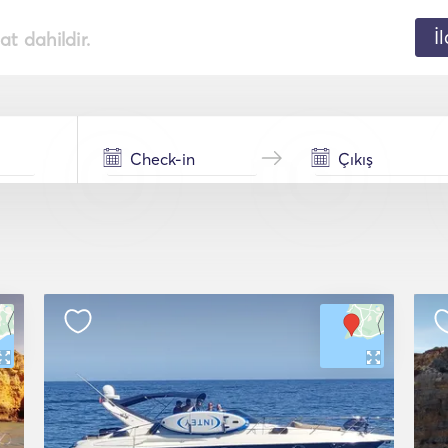
İ
t dahildir.