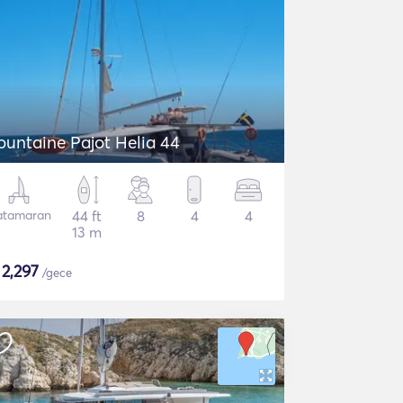
ountaine Pajot Helia 44
atamaran
44 ft
8
4
4
13 m
$
2,297
/gece