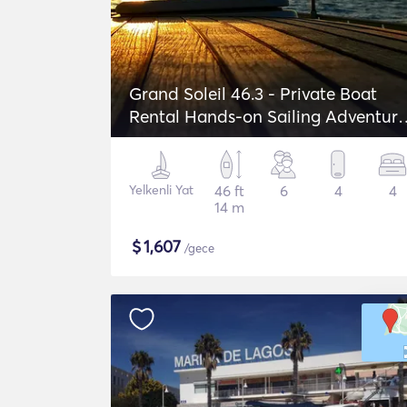
Grand Soleil 46.3 - Private Boat
Rental Hands-on Sailing Adventure
in Lagos
Yelkenli Yat
46 ft
6
4
4
14 m
$
1,607
/gece