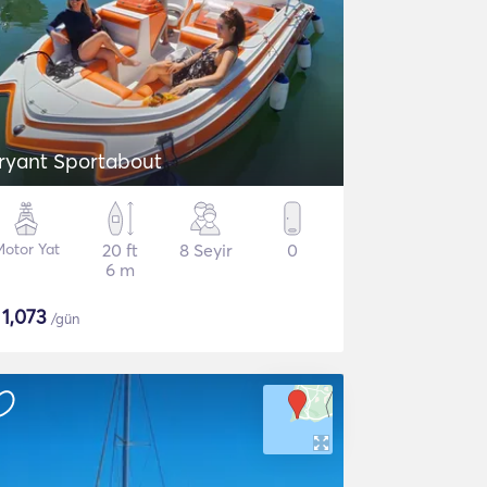
ryant Sportabout
Motor Yat
20 ft
8 Seyir
0
6 m
$
1,073
/gün