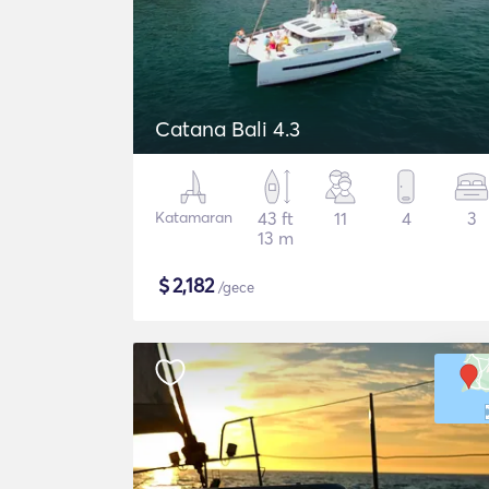
Catana Bali 4.3
Katamaran
43 ft
11
4
3
13 m
$
2,182
/gece