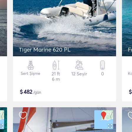
Tiger Marine 620 PL
F
Sert Şişme
21 ft
12 Seyir
0
K
6 m
$
482
/gün