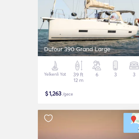
Dufour 390 Grand Large
Yelkenli Yat
39 ft
6
3
3
12 m
$
1,263
/gece