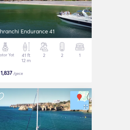
hranchi Endurance 41
otor Yat
41 ft
2
2
1
12 m
$
1,837
/gece