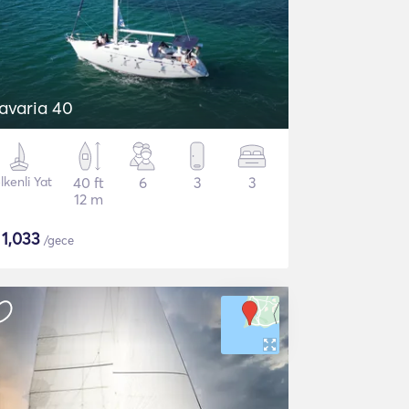
avaria 40
lkenli Yat
40 ft
6
3
3
12 m
$
1,033
/gece