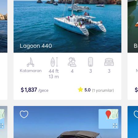
Lagoon 440
B
Katamaran
44 ft
4
3
3
13 m
$
1,837
5.0
/gece
(1
yorumlar
)