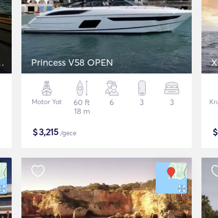
Princess V58 OPEN
X
Motor Yat
60 ft
6
3
3
Kr
18 m
$
3,215
/gece