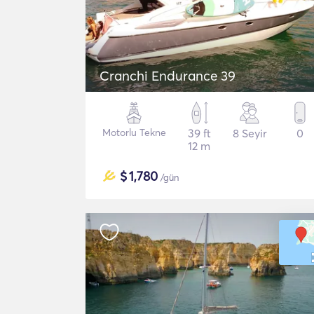
Cranchi Endurance 39
Motorlu Tekne
39 ft
8 Seyir
0
12 m
$
1,780
/gün