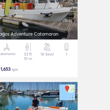
agos Adventure Catamaran
atamaran
33 ft
16 Seyir
1
10 m
$
1,653
/gün