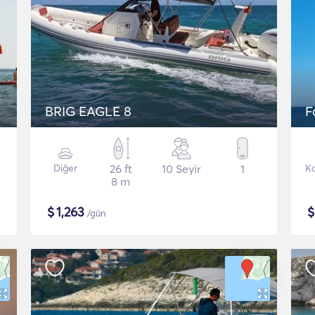
BRIG EAGLE 8
F
Diğer
26 ft
10 Seyir
1
K
8 m
$
1,263
/gün