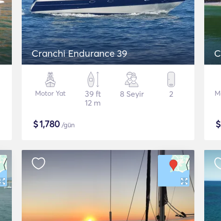
Cranchi Endurance 39
C
Motor Yat
39 ft
8 Seyir
2
M
12 m
$
1,780
/gün