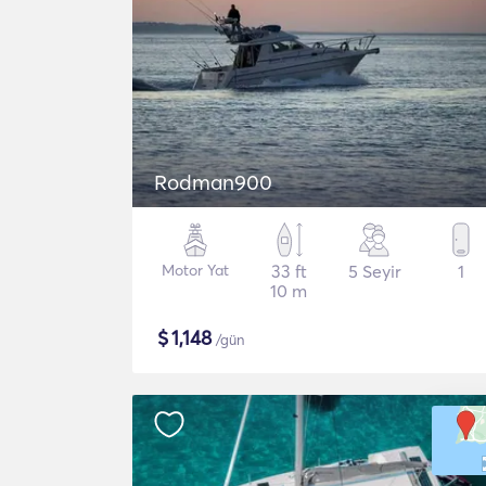
Rodman900
Motor Yat
33 ft
5 Seyir
1
10 m
$
1,148
/gün