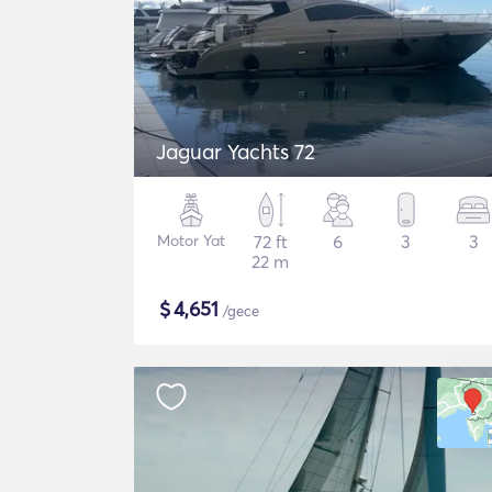
Jaguar Yachts 72
Motor Yat
72 ft
6
3
3
22 m
$
4,651
/gece