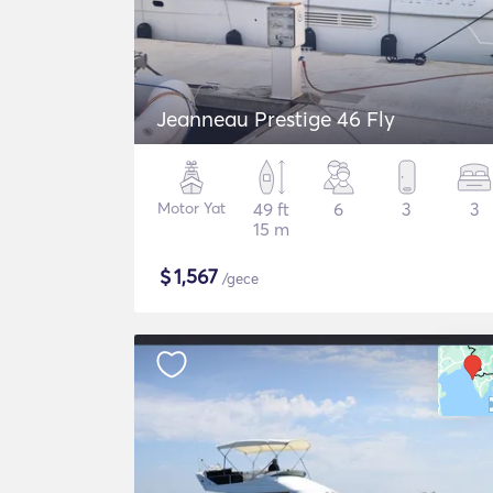
Jeanneau Prestige 46 Fly
Motor Yat
49 ft
6
3
3
15 m
$
1,567
/gece