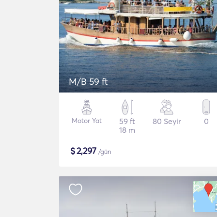
M/B 59 ft
Motor Yat
59 ft
80 Seyir
0
18 m
$
2,297
/gün