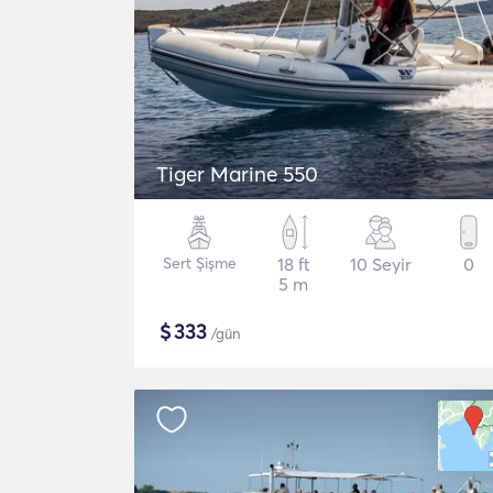
Tiger Marine 550
Sert Şişme
18 ft
10 Seyir
0
5 m
$
333
/gün