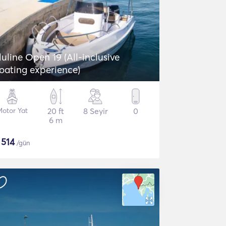
luline Open 19 (All-inclusive
oating experience)
Motor Yat
20 ft
8 Seyir
0
6 m
$
514
/gün