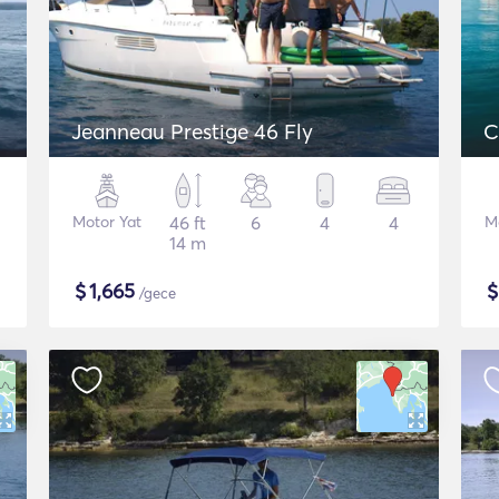
Jeanneau Prestige 46 Fly
C
Motor Yat
46 ft
6
4
4
M
14 m
$
1,665
/gece