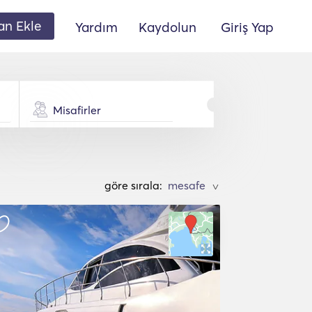
lan Ekle
Yardım
Kaydolun
Giriş Yap
Misafirler
göre sırala:
>