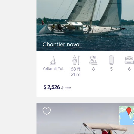
Chantier naval
Yelkenli Yat
68 ft
8
5
6
21 m
$
2,526
/gece