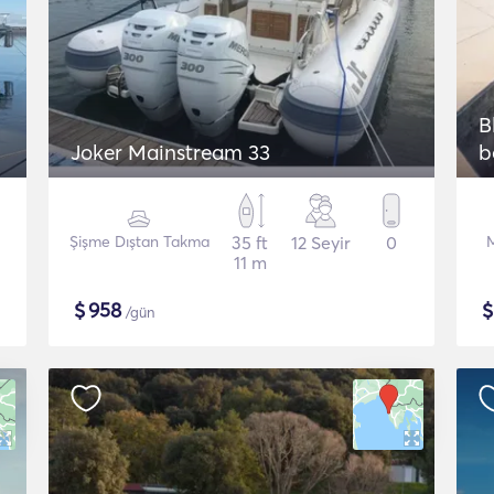
B
Joker Mainstream 33
b
Şişme Dıştan Takma
35 ft
12 Seyir
0
11 m
$
958
/gün