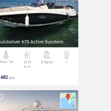
uicksilver 675 Active Sundeck
Motor Yat
21 ft
8 Seyir
1
6 m
$
482
/gün