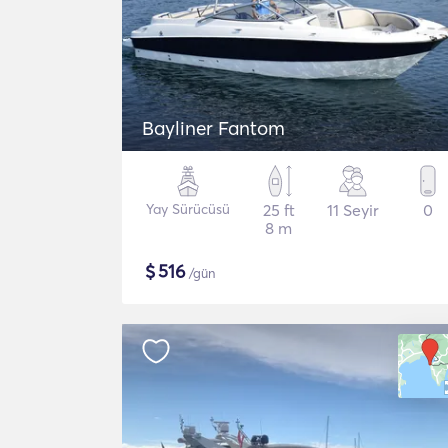
Bayliner Fantom
Yay Sürücüsü
25 ft
11 Seyir
0
8 m
$
516
/gün