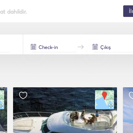
İ
t dahildir.