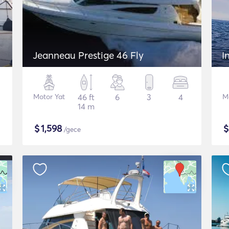
Jeanneau Prestige 46 Fly
I
Motor Yat
46 ft
6
3
4
M
14 m
$
1,598
/gece