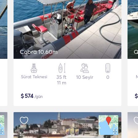
Cobra 10.60m
Q
Sürat Teknesi
35 ft
10 Seyir
0
11 m
$
574
/gün