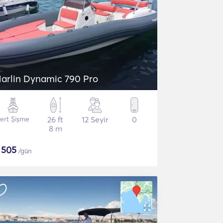
arlin Dynamic 790 Pro
ert Şişme
26 ft
12 Seyir
0
8 m
$
505
/gün