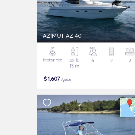
AZIMUT AZ 40
Motor Yat
42 ft
6
2
2
13 m
$
1,607
/gece