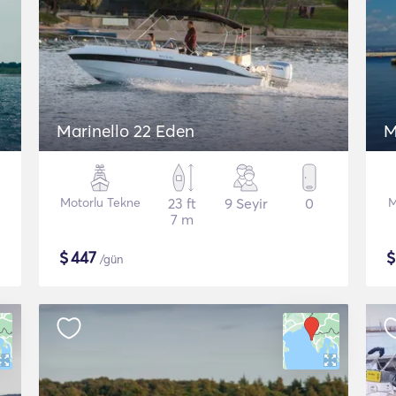
Marinello 22 Eden
M
Motorlu Tekne
23 ft
9 Seyir
0
M
7 m
$
447
/gün