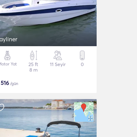
ayliner
otor Yat
25 ft
11 Seyir
0
8 m
$
516
/gün