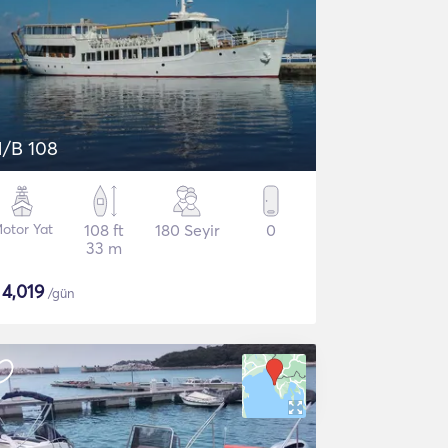
/B 108
otor Yat
108 ft
180 Seyir
0
33 m
$
4,019
/gün