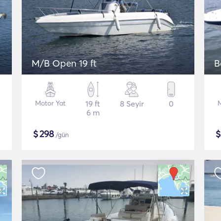
M/B Open 19 ft
B
Motor Yat
19 ft
8 Seyir
0
M
6 m
$
298
/gün