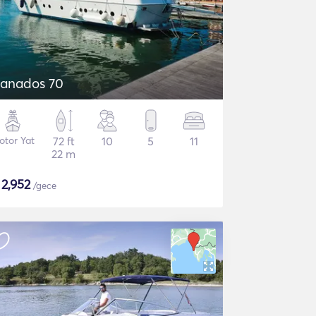
anados 70
otor Yat
72 ft
10
5
11
22 m
$
2,952
/gece