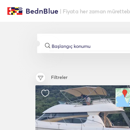
BednBlue
| Fiyata her zaman müretteba
Filtreler