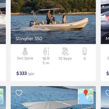
Stingher 550
M
Sert Şişme
18 ft
10 Seyir
0
S
5 m
$
333
/gün