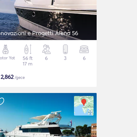
nnovazioni e Progetti Alena 56
otor Yat
56 ft
6
3
6
17 m
$
2,862
/gece