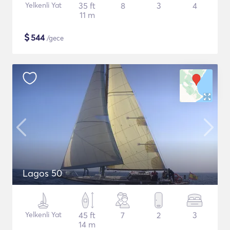
Yelkenli Yat
35 ft
8
3
4
11 m
$
544
/gece
Lagos 50
Yelkenli Yat
45 ft
7
2
3
14 m