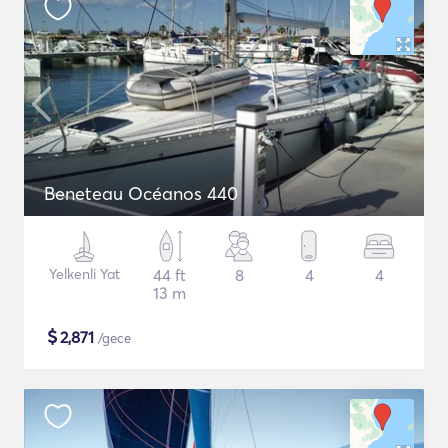
Beneteau Océanos 440
Yelkenli Yat
44 ft
8
4
4
13 m
$
2,871
/gece