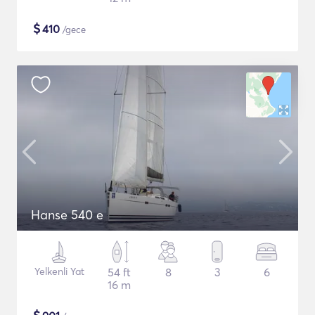
$
410
/gece
Hanse 540 e
Yelkenli Yat
54 ft
8
3
6
16 m