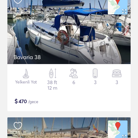
Bavaria 38
Yelkenli Yat
38 ft
6
3
3
12 m
$
470
/gece