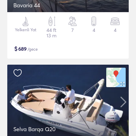
Bavaria 44
Yelkenli Yat
44 ft
7
4
4
13 m
$
689
/gece
Selva Barqa Q20