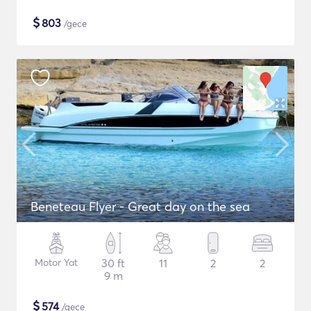
$
803
/gece
Beneteau Flyer - Great day on the sea
Motor Yat
30 ft
11
2
2
9 m
$
574
/gece