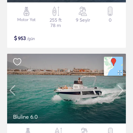
Motor Yat
255 ft
9 Seyir
0
78 m
$
953
/gün
Bluline 6.0