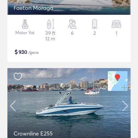
Faeton Moraga
Motor Yat
39 ft
6
2
1
12 m
$
930
/gece
Crownline E255