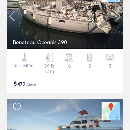
Beneteau Oceanis 390
Yelkenli Yat
39 ft
6
3
3
12 m
$
470
/gece