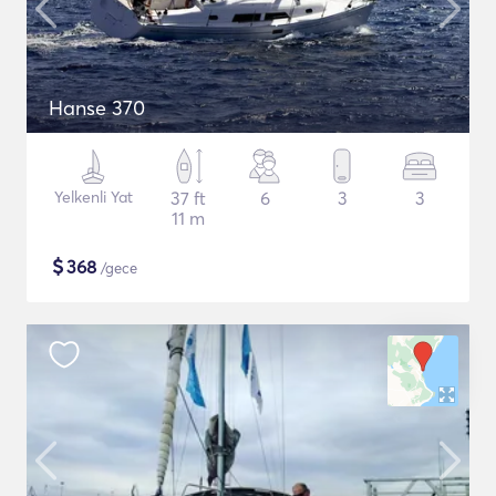
Hanse 370
Yelkenli Yat
37 ft
6
3
3
11 m
$
368
/gece