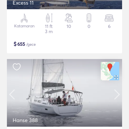
Excess 11
Katamaran
11 ft
10
0
6
3 m
$
655
/gece
Hanse 388