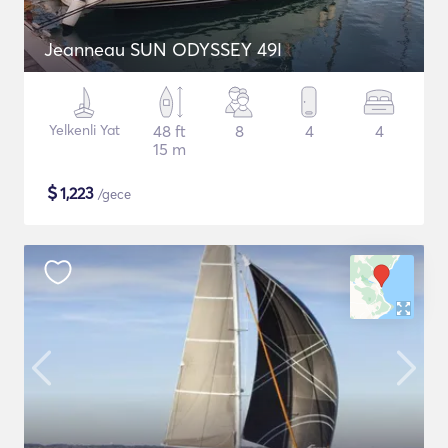
Jeanneau SUN ODYSSEY 49I
Yelkenli Yat
48 ft
8
4
4
15 m
$
1,223
/gece