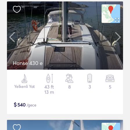
Hanse 430 e
Yelkenli Yat
43 ft
8
3
5
13 m
$
540
/gece