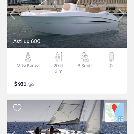
Astilux 600
Orta Konsol
20 ft
8 Seyir
0
6 m
$
930
/gün