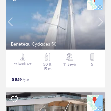
Beneteau Cyclades 50
Yelkenli Yat
50 ft
11 Seyir
5
15 m
$
849
/gün