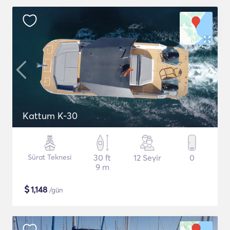
Kattum K-30
Sürat Teknesi
30 ft
12 Seyir
0
9 m
$
1,148
/gün