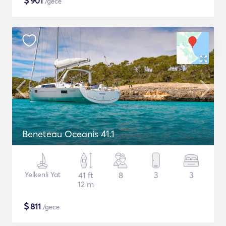
$
901
/gece
Beneteau Oceanis 41.1
Yelkenli Yat
41 ft
8
3
3
12 m
$
811
/gece