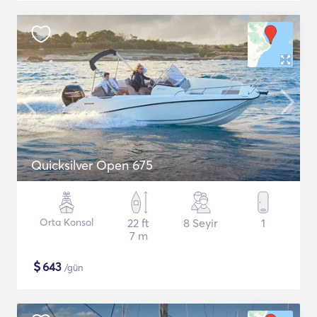
Quicksilver Open 675
Orta Konsol
22 ft
8 Seyir
1
7 m
$
643
/gün