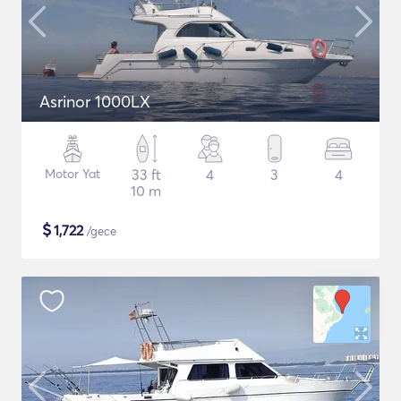
Asrinor 1000LX
Motor Yat
33 ft
4
3
4
10 m
$
1,722
/gece