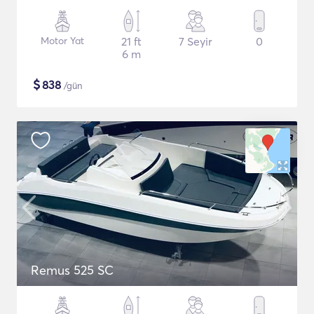
Motor Yat
21 ft
7 Seyir
0
6 m
$
838
/gün
Remus 525 SC