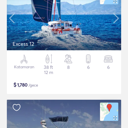
Excess 12
Katamaran
38 ft
8
6
6
12 m
$
1,780
/gece