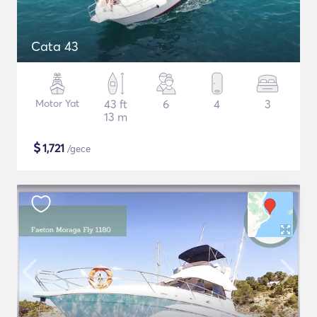
Cata 43
Motor Yat
43 ft
6
4
3
13 m
$
1,721
/gece