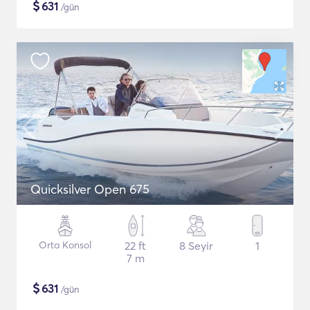
$
631
/gün
Quicksilver Open 675
Orta Konsol
22 ft
8 Seyir
1
7 m
$
631
/gün