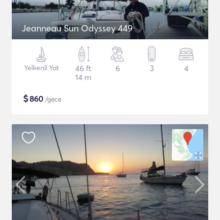
Jeanneau Sun Odyssey 449
Yelkenli Yat
46 ft
6
3
4
14 m
$
860
/gece