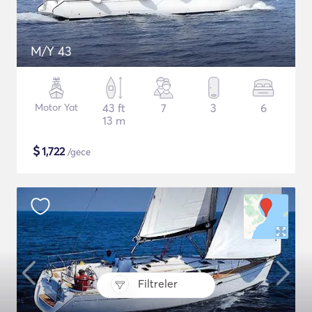
M/Y 43
Motor Yat
43 ft
7
3
6
13 m
$
1,722
/gece
Filtreler