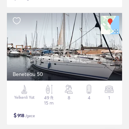
Beneteau 50
Yelkenli Yat
49 ft
8
4
1
15 m
$
918
/gece