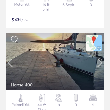
Motor Yat
16 ft
6 Seyir
0
5 m
$
631
/gün
Hanse 400
Yelkenli Yat
40 ft
8
3
5
12 m