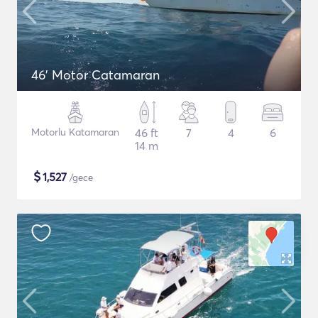
46' Motor Catamaran
Motorlu Katamaran
46 ft
7
4
6
14 m
$
1,527
/gece