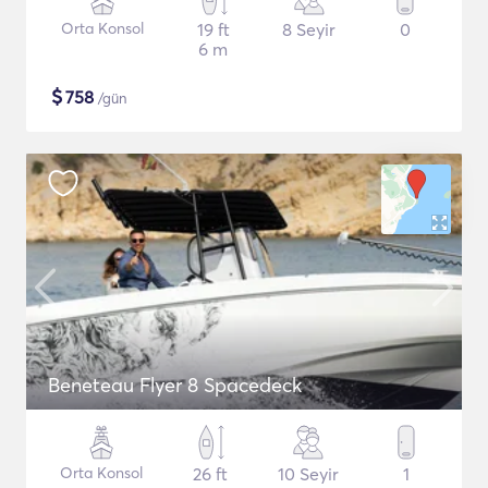
Orta Konsol
19 ft
8 Seyir
0
6 m
$
758
/gün
Beneteau Flyer 8 Spacedeck
Orta Konsol
26 ft
10 Seyir
1