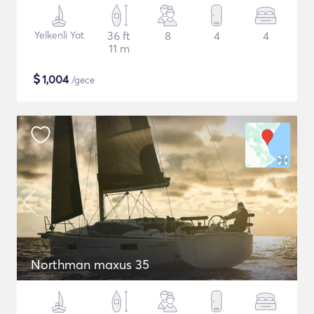
Yelkenli Yat
36 ft
8
4
4
11 m
$
1,004
/gece
Northman maxus 35