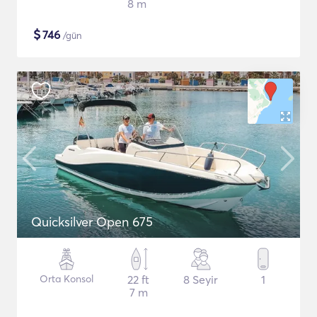
8 m
$
746
/gün
Quicksilver Open 675
Orta Konsol
22 ft
8 Seyir
1
7 m