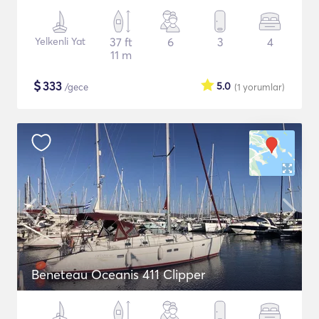
Yelkenli Yat
37 ft
6
3
4
11 m
$
333
5.0
/gece
(1
yorumlar
)
Beneteau Oceanis 411 Clipper