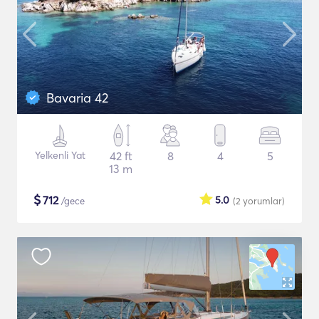
Bavaria 42
Yelkenli Yat
42 ft
8
4
5
13 m
$
712
5.0
/gece
(2
yorumlar
)