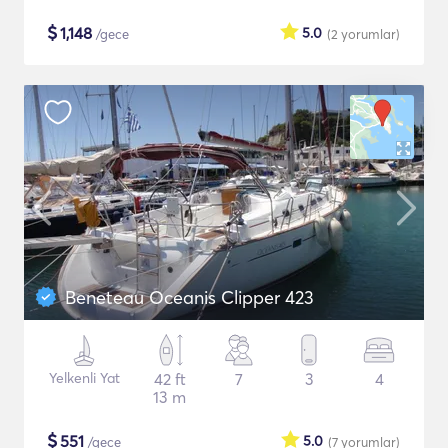
$
1,148
5.0
/gece
(2
yorumlar
)
Beneteau Oceanis Clipper 423
Yelkenli Yat
42 ft
7
3
4
13 m
$
551
5.0
/gece
(7
yorumlar
)