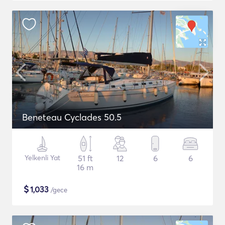
Beneteau Cyclades 50.5
Yelkenli Yat
51 ft
12
6
6
16 m
$
1,033
/gece