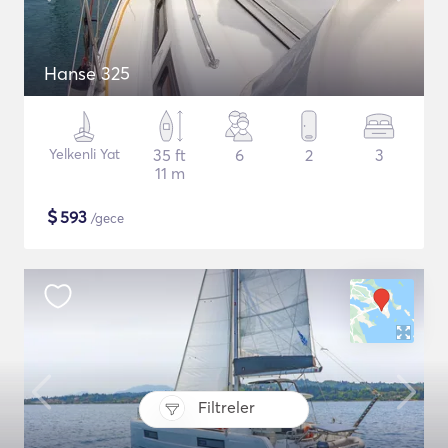
Hanse 325
Yelkenli Yat
35 ft
6
2
3
11 m
$
593
/gece
Filtreler