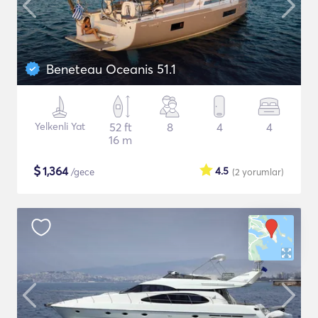
Beneteau Oceanis 51.1
Yelkenli Yat
52 ft
8
4
4
16 m
$
1,364
4.5
/gece
(2
yorumlar
)