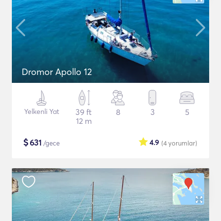
Dromor Apollo 12
Yelkenli Yat
39 ft
8
3
5
12 m
$
631
4.9
/gece
(4
yorumlar
)