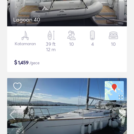
Lagoon 40
Katamaran
39 ft
10
4
10
12 m
$
1,459
/gece