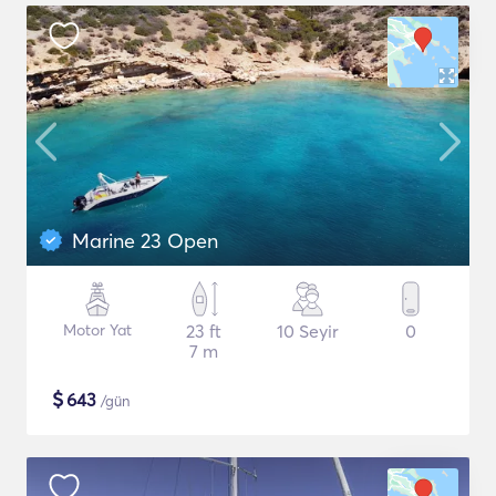
Marine 23 Open
Motor Yat
23 ft
10 Seyir
0
7 m
$
643
/gün