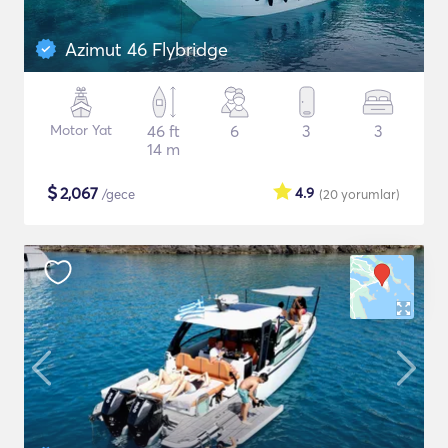
Azimut 46 Flybridge
Motor Yat
46 ft
6
3
3
14 m
$
2,067
4.9
/gece
(20
yorumlar
)