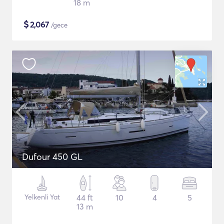
18 m
$
2,067
/gece
Dufour 450 GL
Yelkenli Yat
44 ft
10
4
5
13 m