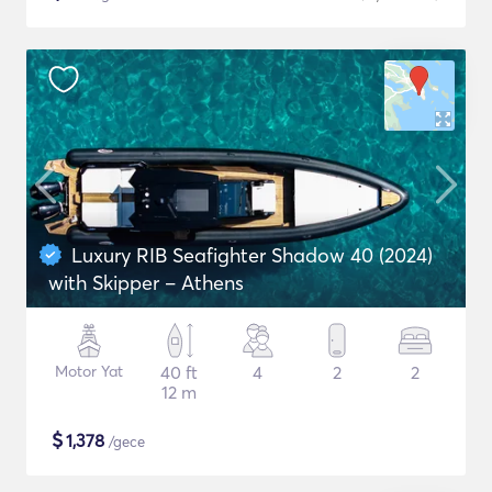
Luxury RIB Seafighter Shadow 40 (2024)
with Skipper – Athens
Motor Yat
40 ft
4
2
2
12 m
$
1,378
/gece