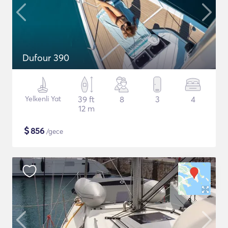
Dufour 390
Yelkenli Yat
39 ft
8
3
4
12 m
$
856
/gece