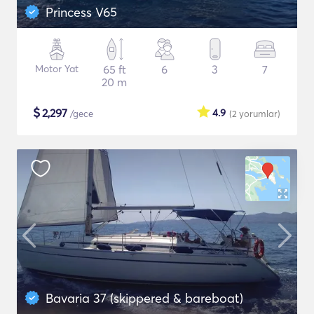
Princess V65
Motor Yat
65 ft
6
3
7
20 m
$
2,297
4.9
/gece
(2
yorumlar
)
Bavaria 37 (skippered & bareboat)