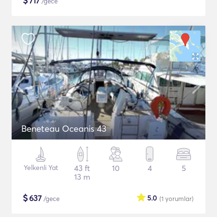
$
717
/gece
Beneteau Oceanis 43
Yelkenli Yat
43 ft
10
4
5
13 m
$
637
5.0
/gece
(1
yorumlar
)