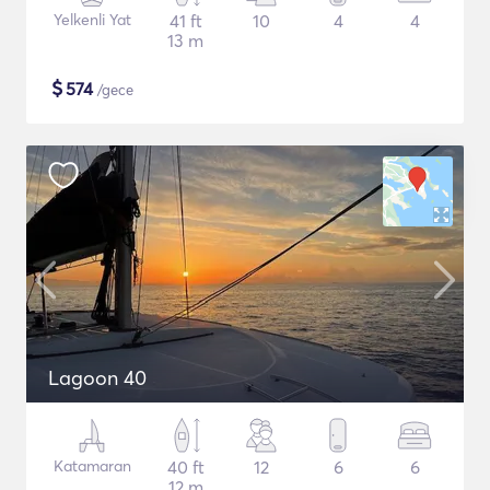
Yelkenli Yat
41 ft
10
4
4
13 m
$
574
/gece
Lagoon 40
Katamaran
40 ft
12
6
6
12 m