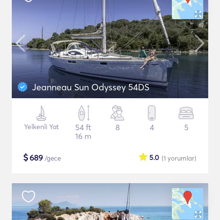
Jeanneau Sun Odyssey 54DS
Yelkenli Yat
54 ft
8
4
5
16 m
$
689
5.0
/gece
(1
yorumlar
)