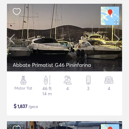
Abbate Primatist G46 Pininfarina
Motor Yat
46 ft
4
3
4
14 m
$
1,837
/gece