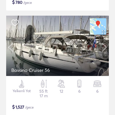
$
780
/gece
Bavaria Cruiser 56
Yelkenli Yat
55 ft
12
6
6
17 m
$
1,527
/gece