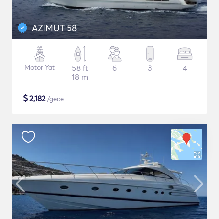
AZIMUT 58
Motor Yat
58 ft
6
3
4
18 m
$
2,182
/gece