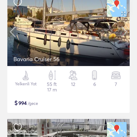
Bavaria Cruiser 56
Yelkenli Yat
55 ft
12
6
7
17 m
$
994
/gece