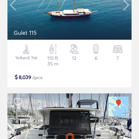
Gulet 115
Yelkenli Yat
115 ft
12
6
7
35 m
$
8,039
/gece