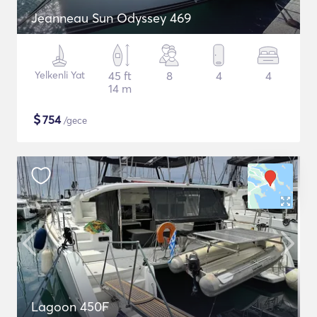
Jeanneau Sun Odyssey 469
Yelkenli Yat
45 ft
8
4
4
14 m
$
754
/gece
Lagoon 450F