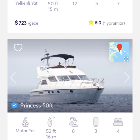
Yelkenli Yat
50 ft
12
5
7
15 m
$
723
5.0
/gece
(1
yorumlar
)
Princess 50ft
Motor Yat
52 ft
6
3
4
16 m