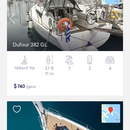
Dufour 382 GL
Yelkenli Yat
37 ft
7
3
4
11 m
$
740
/gece