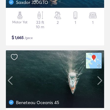
Saxdor 320GTO
Motor Yat
33 ft
2
1
1
10 m
$
1,665
/gece
Beneteau Oceanis 45