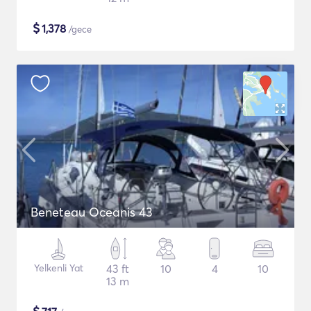
$
1,378
/gece
Beneteau Oceanis 43
Yelkenli Yat
43 ft
10
4
10
13 m