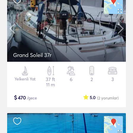
Grand Soleil 37r
Yelkenli Yat
37 ft
6
2
3
11 m
$
470
5.0
/gece
(2
yorumlar
)