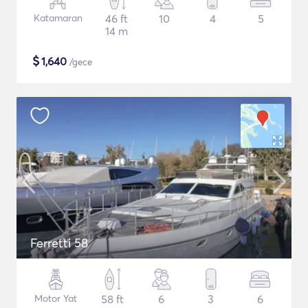
Katamaran
46 ft
10
4
5
14 m
$
1,640
/gece
Ferretti 58
Motor Yat
58 ft
6
3
6