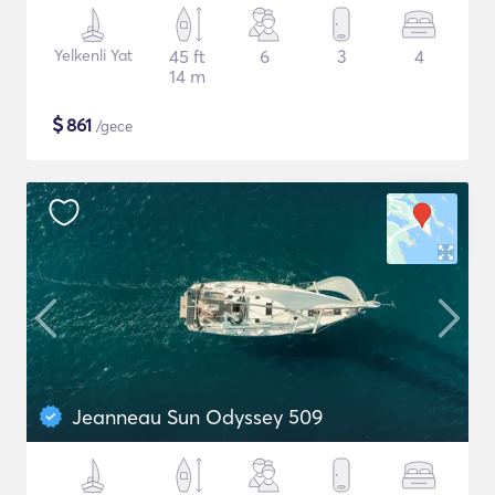
Yelkenli Yat
45 ft
6
3
4
14 m
$
861
/gece
Jeanneau Sun Odyssey 509