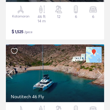
Katamaran
46 ft
12
6
6
14 m
$
1,525
/gece
Nautitech 46 Fly