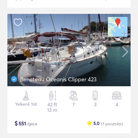
Beneteau Oceanis Clipper 423
Yelkenli Yat
42 ft
7
3
4
13 m
$
551
5.0
/gece
(7
yorumlar
)