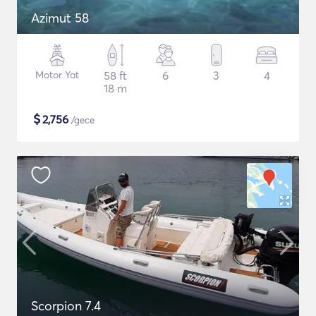
Azimut 58
Motor Yat
58 ft
6
3
4
18 m
$
2,756
/gece
Scorpion 7.4