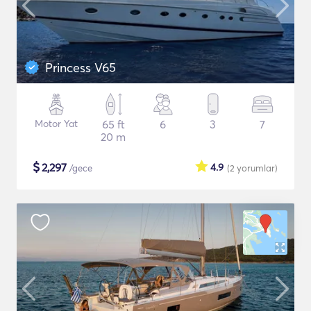
Princess V65
Motor Yat
65 ft
6
3
7
20 m
$
2,297
4.9
/gece
(2
yorumlar
)