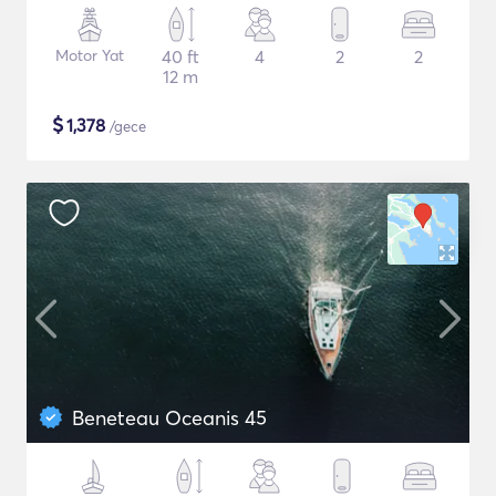
Motor Yat
40 ft
4
2
2
12 m
$
1,378
/gece
Beneteau Oceanis 45