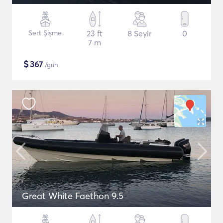
Sert Şişme
23 ft
8 Seyir
0
7 m
$
367
/gün
Great White Faethon 9.5