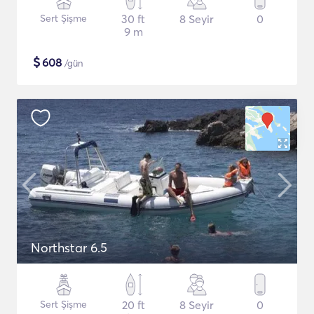
Sert Şişme
30 ft
8 Seyir
0
9 m
$
608
/gün
Northstar 6.5
Sert Şişme
20 ft
8 Seyir
0