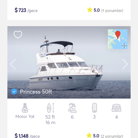
$
723
5.0
/gece
(1
yorumlar
)
Princess 50ft
Motor Yat
52 ft
6
3
4
16 m
$
1,148
5.0
/gece
(2
yorumlar
)