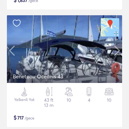
$
1,837
/gece
Beneteau Oceanis 43
Yelkenli Yat
43 ft
10
4
10
13 m
$
717
/gece