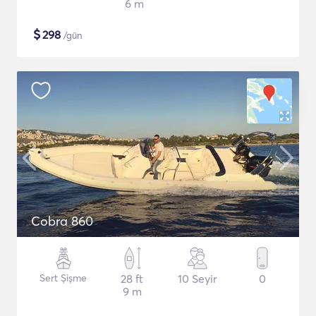
6 m
$
298
/gün
Cobra 860
Sert Şişme
28 ft
10 Seyir
0
9 m