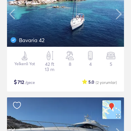
Bavaria 42
Yelkenli Yat
42 ft
8
4
5
13 m
$
712
5.0
/gece
(2
yorumlar
)