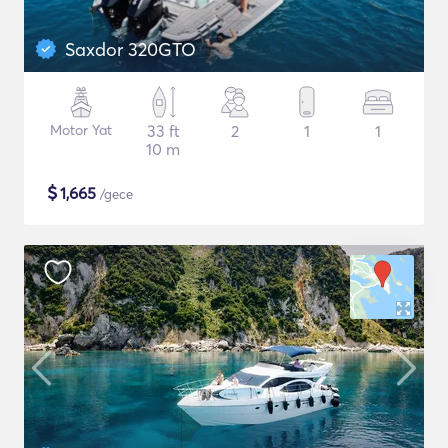
Saxdor 320GTO
Motor Yat
33 ft
2
1
1
10 m
$
1,665
/gece