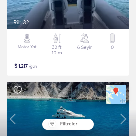
Rib 32
Motor Yat
32 ft
6 Seyir
0
10 m
$
1,217
/gün
Filtreler