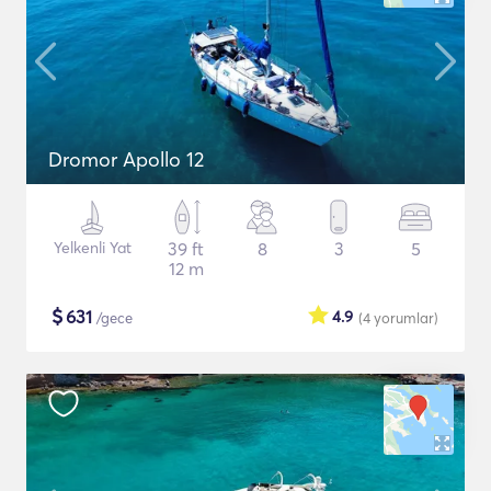
Dromor Apollo 12
Yelkenli Yat
39 ft
8
3
5
12 m
$
631
4.9
/gece
(4
yorumlar
)