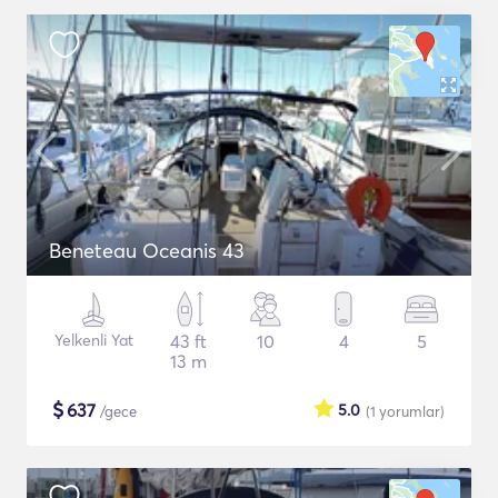
Beneteau Oceanis 43
Yelkenli Yat
43 ft
10
4
5
13 m
$
637
5.0
/gece
(1
yorumlar
)