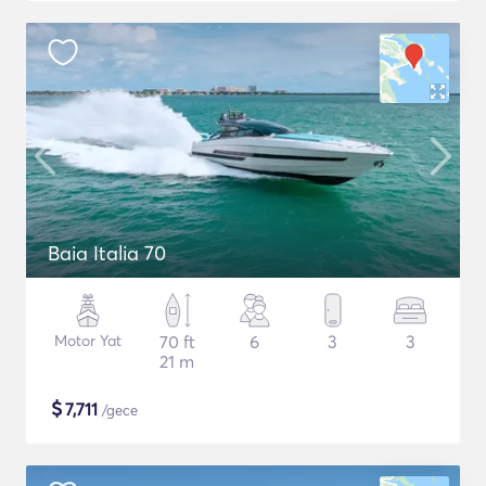
Baia Italia 70
Motor Yat
70 ft
6
3
3
21 m
$
7,711
/gece