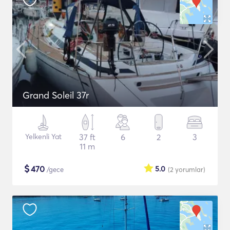
Grand Soleil 37r
Yelkenli Yat
37 ft
6
2
3
11 m
$
470
5.0
/gece
(2
yorumlar
)