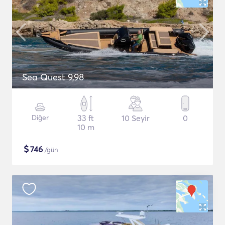
Sea Quest 9,98
Diğer
33 ft
10 Seyir
0
10 m
$
746
/gün