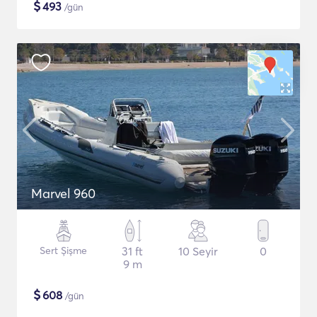
$
493
/gün
Marvel 960
Sert Şişme
31 ft
10 Seyir
0
9 m
$
608
/gün