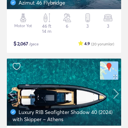
Azimut 46 Flybridge
Motor Yat
46 ft
6
3
3
14 m
$
2,067
4.9
/gece
(20
yorumlar
)
Luxury RIB Seafighter Shadow 40 (2024)
with Skipper – Athens