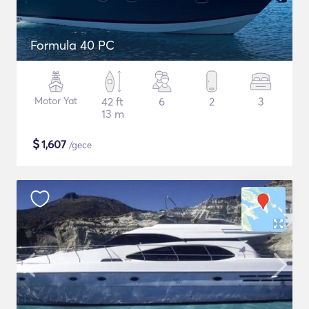
Formula 40 PC
Motor Yat
42 ft
6
2
3
13 m
$
1,607
/gece