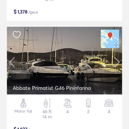
$
1,378
/gece
Abbate Primatist G46 Pininfarina
Motor Yat
46 ft
4
3
4
14 m