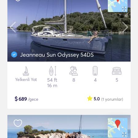
Jeanneau Sun Odyssey 54DS
Yelkenli Yat
54 ft
8
4
5
16 m
$
689
5.0
/gece
(1
yorumlar
)