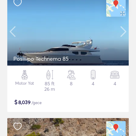
Posillipo Technema 85
Motor Yat
85 ft
8
4
4
26 m
$
8,039
/gece