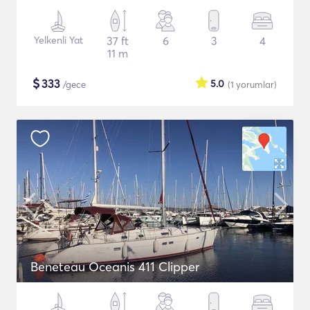
Yelkenli Yat
37 ft
6
3
4
11 m
$
333
5.0
/gece
(1
yorumlar
)
Beneteau Oceanis 411 Clipper