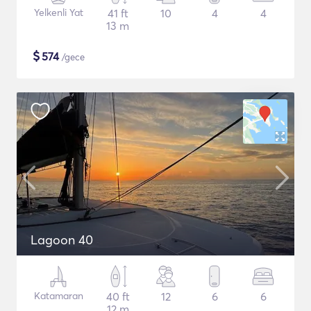
Yelkenli Yat
41 ft
10
4
4
13 m
$
574
/gece
Lagoon 40
Katamaran
40 ft
12
6
6
12 m