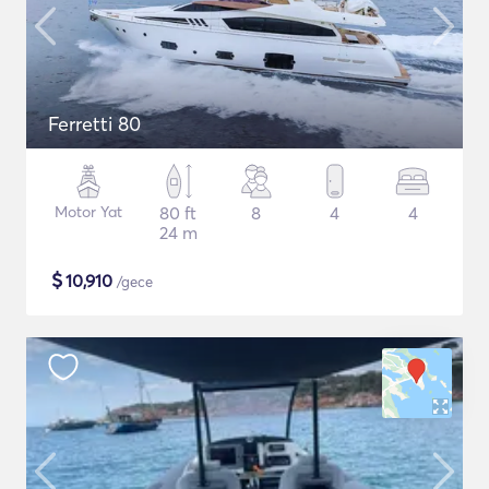
Ferretti 80
Motor Yat
80 ft
8
4
4
24 m
$
10,910
/gece