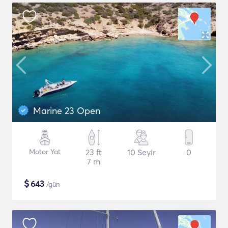
Marine 23 Open
Motor Yat
23 ft
10 Seyir
0
7 m
$
643
/gün