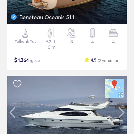
Beneteau Oceanis 51.1
Yelkenli Yat
52 ft
8
4
4
16 m
$
1,364
4.5
/gece
(2
yorumlar
)