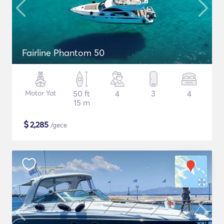
Fairline Phantom 50
Motor Yat
50 ft
4
3
4
15 m
$
2,285
/gece