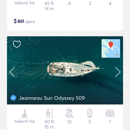
Yelkenli Yat
45 ft
6
3
4
14 m
$
861
/gece
Jeanneau Sun Odyssey 509
Yelkenli Yat
50 ft
12
5
7
15 m