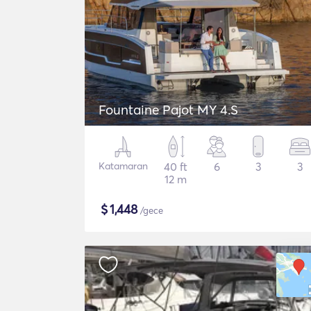
Fountaine Pajot MY 4.S
Katamaran
40 ft
6
3
3
12 m
$
1,448
/gece