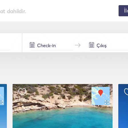
İ
t dahildir.