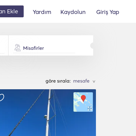
lan Ekle
Yardım
Kaydolun
Giriş Yap
Misafirler
göre sırala:
>