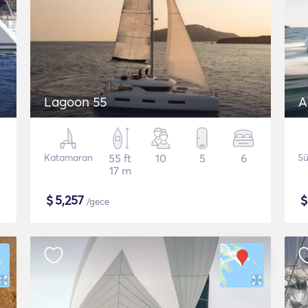
Lagoon 55
A
Katamaran
55 ft
10
5
6
Sü
17 m
$
5,257
/gece