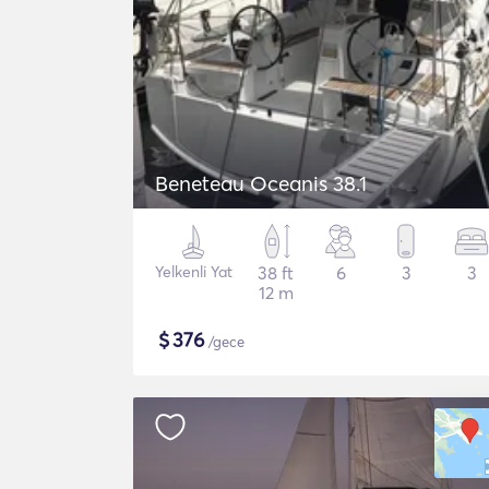
Beneteau Oceanis 38.1
Yelkenli Yat
38 ft
6
3
3
12 m
$
376
/gece