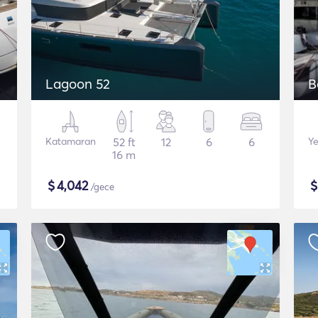
Lagoon 52
B
Katamaran
52 ft
12
6
6
Ye
16 m
$
4,042
/gece