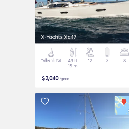
X-Yachts Xc47
Yelkenli Yat
49 ft
12
3
8
15 m
$
2,040
/gece