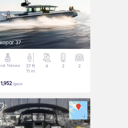
xopar 37
rat Teknesi
37 ft
4
2
2
11 m
$
1,952
/gece