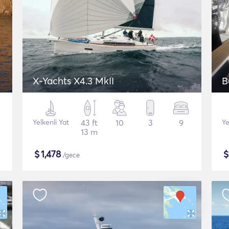
X-Yachts X4.3 MkII
B
Yelkenli Yat
43 ft
10
3
9
Ye
13 m
$
1,478
/gece