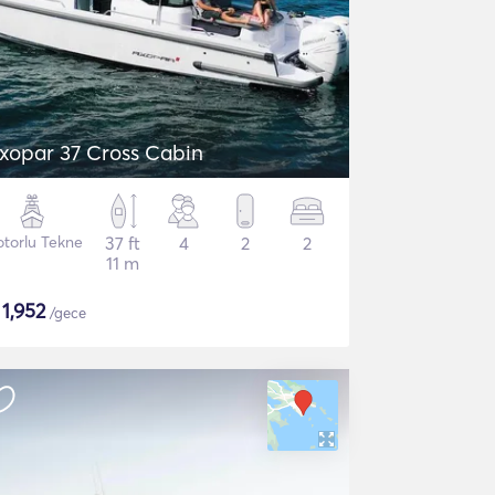
xopar 37 Cross Cabin
torlu Tekne
37 ft
4
2
2
11 m
$
1,952
/gece