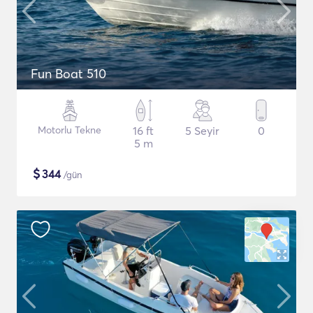
Fun Boat 510
Motorlu Tekne
16 ft
5 Seyir
0
5 m
$
344
/gün