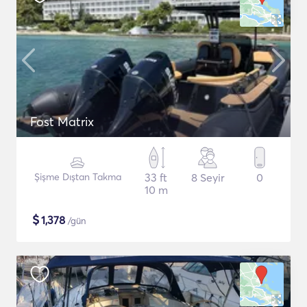
Fost Matrix
Şişme Dıştan Takma
33 ft
8 Seyir
0
10 m
$
1,378
/gün