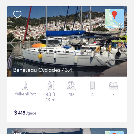
Beneteau Cyclades 43.4
Yelkenli Yat
43 ft
10
4
7
13 m
$
418
/gece