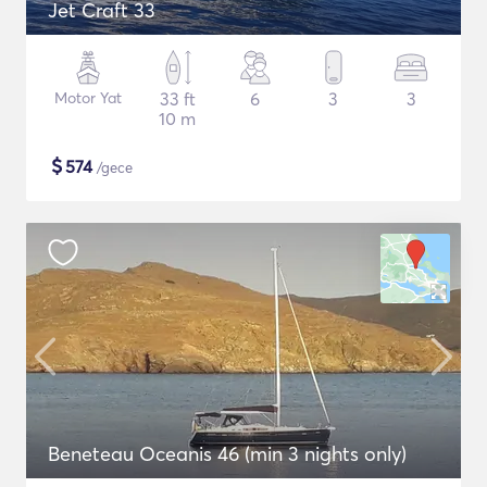
Jet Craft 33
Motor Yat
33 ft
6
3
3
10 m
$
574
/gece
Beneteau Oceanis 46 (min 3 nights only)