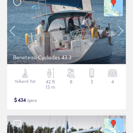
Beneteau Cyclades 43.3
Yelkenli Yat
42 ft
8
3
4
13 m
$
434
/gece