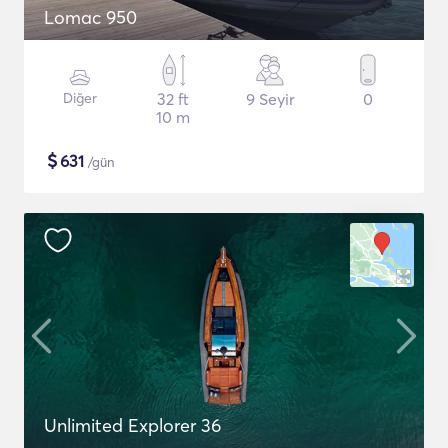
Lomac 950
Diğer
32 ft
9 Seyir
0
10 m
$
631
/gün
Unlimited Explorer 36