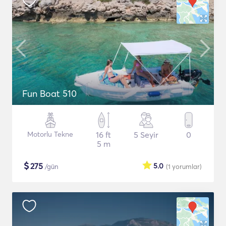
Fun Boat 510
Motorlu Tekne
16 ft
5 Seyir
0
5 m
$
275
5.0
/gün
(1
yorumlar
)