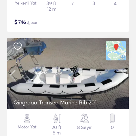
Yelkenli Yat
39 ft
7
3
4
12 m
$
746
/gece
Qingrdao Transea Marine Rib 20'
Motor Yat
20 ft
8 Seyir
0
6 m