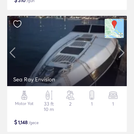
$
310
/gün
Sea Ray Envision
Motor Yat
33 ft
2
1
1
10 m
$
1,148
/gece