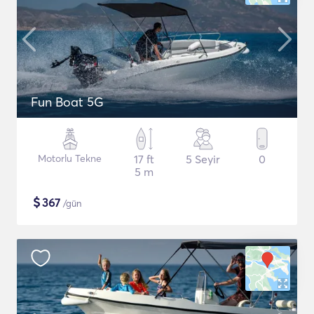
Fun Boat 5G
Motorlu Tekne
17 ft
5 Seyir
0
5 m
$
367
/gün