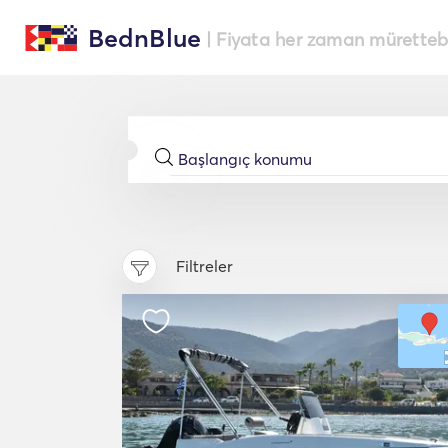
BednBlue
| Fiyata her zaman müretteba
Filtreler