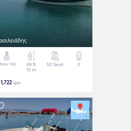
ασιλειάδης
otor Yat
49 ft
50 Seyir
0
15 m
$
1,722
/gün