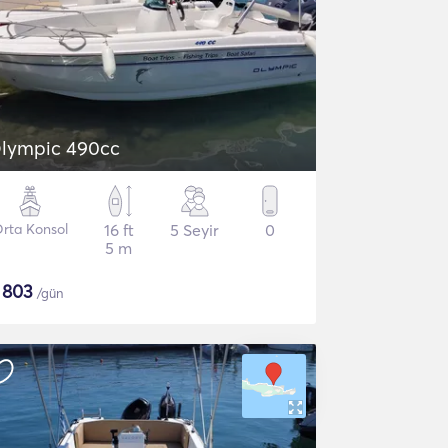
lympic 490cc
rta Konsol
16 ft
5 Seyir
0
5 m
$
803
/gün