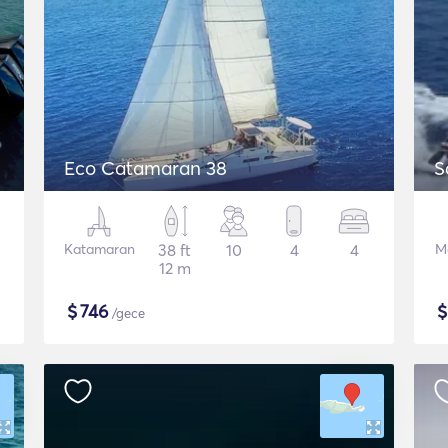
Eco Catamaran 38
S
Katamaran
38 ft
10
4
4
M
12 m
$
746
/gece