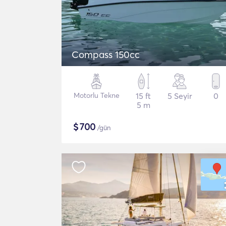
Compass 150cc
Motorlu Tekne
15 ft
5 Seyir
0
5 m
$
700
/gün