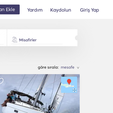
lan Ekle
Yardım
Kaydolun
Giriş Yap
Misafirler
göre sırala:
>