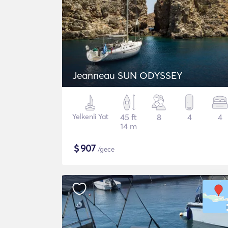
Jeanneau SUN ODYSSEY
Yelkenli Yat
45 ft
8
4
4
14 m
$
907
/gece