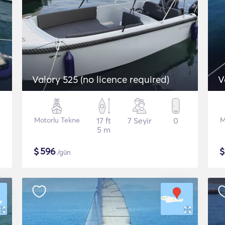
Valory 525 (no licence required)
V
Motorlu Tekne
17 ft
7 Seyir
0
M
5 m
$
596
/gün