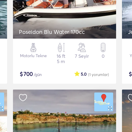
Poseidon Blu Water 170cc
J
Motorlu Tekne
16 ft
7 Seyir
0
Y
5 m
$
700
5.0
/gün
(1
yorumlar
)