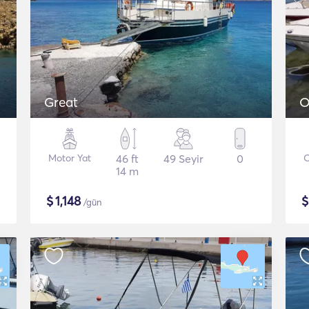
Great
O
Motor Yat
46 ft
49 Seyir
0
O
14 m
$
1,148
/gün