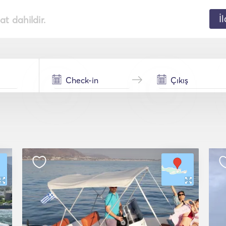
İ
t dahildir.