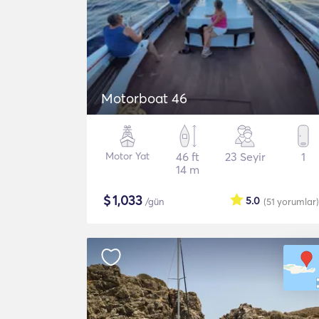
Motorboat 46
Motor Yat
46 ft
23 Seyir
1
14 m
$
1,033
5.0
/gün
(51
yorumlar
)