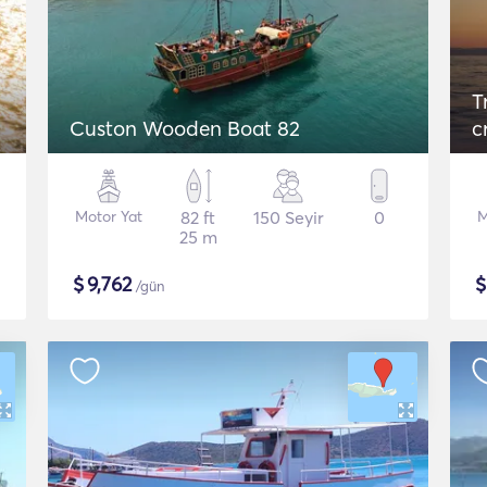
T
Custon Wooden Boat 82
c
Motor Yat
82 ft
150 Seyir
0
M
25 m
$
9,762
/gün