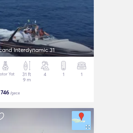
cand Interdynamic 31
otor Yat
31 ft
4
1
1
9 m
$
746
/gece