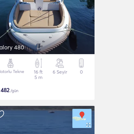
alory 480
otorlu Tekne
16 ft
6 Seyir
0
5 m
$
482
/gün