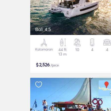
Bali 4.5
Katamaran
44 ft
10
4
4
13 m
$
2,526
/gece