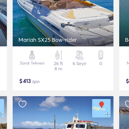
Mariah SX25 Bow-rider
Β
Sürat Teknesi
26 ft
6 Seyir
0
M
8 m
$
413
/gün