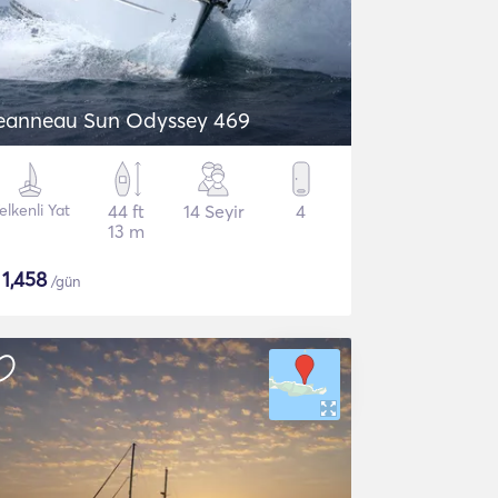
eanneau Sun Odyssey 469
elkenli Yat
44 ft
14 Seyir
4
13 m
$
1,458
/gün