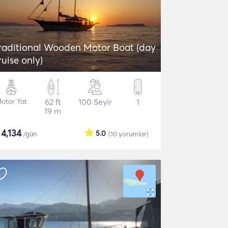
raditional Wooden Motor Boat (day
ruise only)
otor Yat
62 ft
100 Seyir
1
19 m
$
4,134
5.0
/gün
(10
yorumlar
)