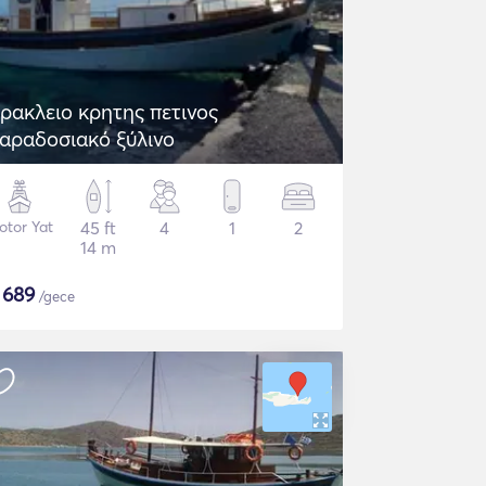
ρακλειο κρητης πετινος
αραδοσιακό ξύλινο
otor Yat
45 ft
4
1
2
14 m
$
689
/gece