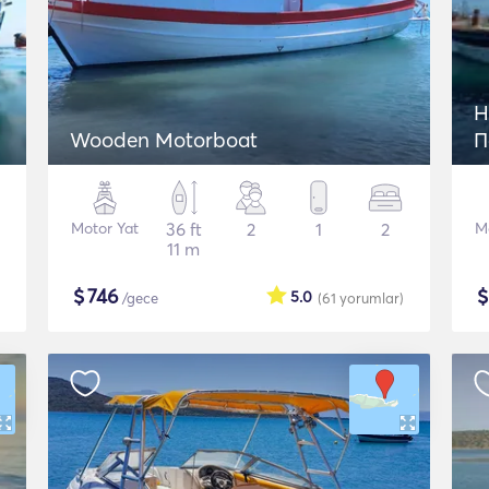
Η
Wooden Motorboat
Π
Motor Yat
36 ft
2
1
2
M
11 m
$
746
5.0
/gece
(61
yorumlar
)