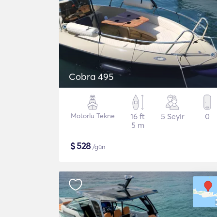
Cobra 495
Motorlu Tekne
16 ft
5 Seyir
0
5 m
$
528
/gün