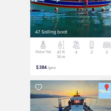
47 Sailing boat
Motor Yat
47 ft
4
2
2
14 m
$
384
/gece