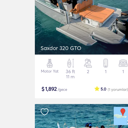
Saxdor 320 GTO
Motor Yat
36 ft
2
1
1
11 m
$
1,892
5.0
/gece
(1
yorumlar
)