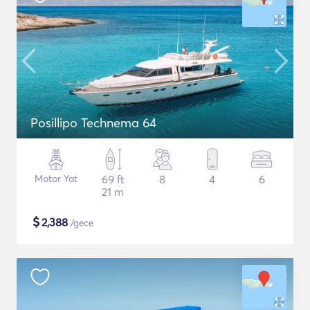
Posillipo Technema 64
Motor Yat
69 ft
8
4
6
21 m
$
2,388
/gece