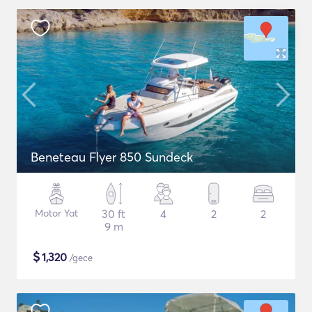
Beneteau Flyer 850 Sundeck
Motor Yat
30 ft
4
2
2
9 m
$
1,320
/gece