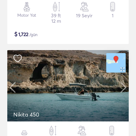
Motor Yat
39 ft
19 Seyir
1
12 m
$
1,722
/gün
Nikita 450