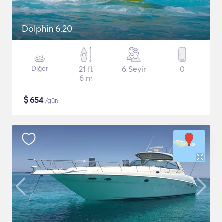
Dolphin 6.20
Diğer
21 ft
6 Seyir
0
6 m
$
654
/gün