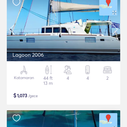
Lagoon 2006
Katamaran
44 ft
4
4
2
13 m
$
1,073
/gece