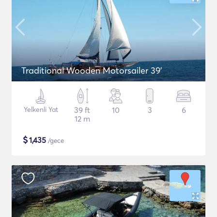
Traditional Wooden Motorsailer 39'
Yelkenli Yat
39 ft
10
3
6
12 m
$
1,435
/gece