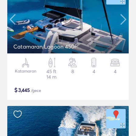
Catamaran Lagoon 450F
Katamaran
45 ft
8
4
4
14 m
$
3,445
/gece