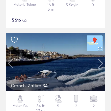
Motorlu Tekne
16 ft
5 Seyir
0
5 m
$
516
/gün
Cranchi Zaffiro 34
Motor Yat
34 ft
5
2
2
10 m