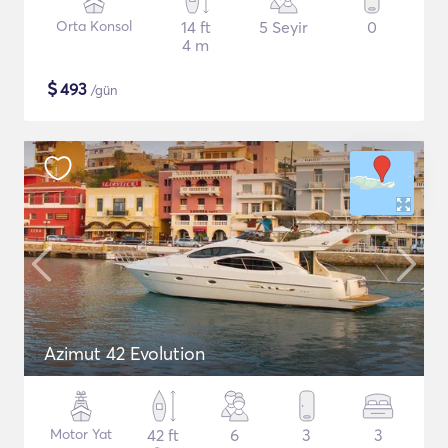
Orta Konsol
14 ft
5 Seyir
0
4 m
$
493
/gün
Azimut 42 Evolution
Motor Yat
42 ft
6
3
3