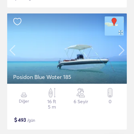
Posidon Blue Water 185
Diğer
16 ft
6 Seyir
0
5 m
$
493
/gün