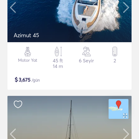
Azimut 45
Motor Yat
45 ft
6 Seyir
2
14 m
$
3,675
/gün