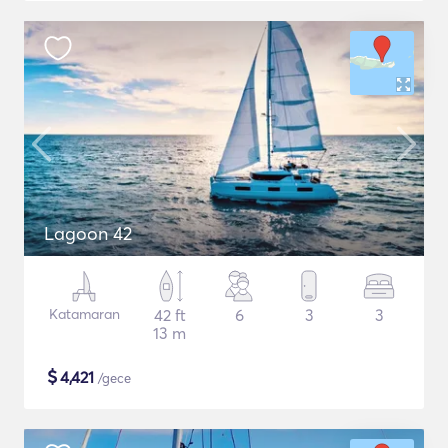
Lagoon 42
Katamaran
42 ft
6
3
3
13 m
$
4,421
/gece