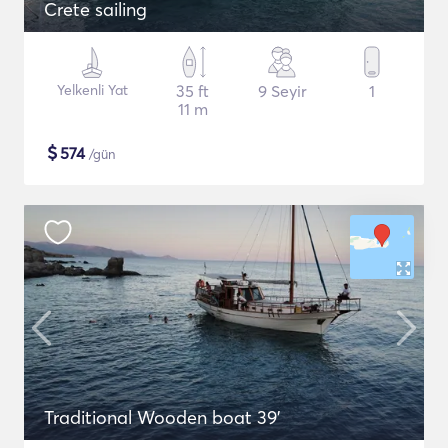
Crete sailing
Yelkenli Yat
35 ft
9 Seyir
1
11 m
$
574
/gün
Traditional Wooden boat 39'