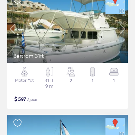
Bertram 31ft
Motor Yat
31 ft
2
1
1
9 m
$
597
/gece