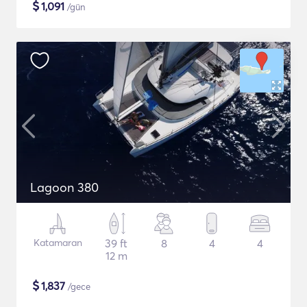
$
1,091
/gün
Lagoon 380
Katamaran
39 ft
8
4
4
12 m
$
1,837
/gece