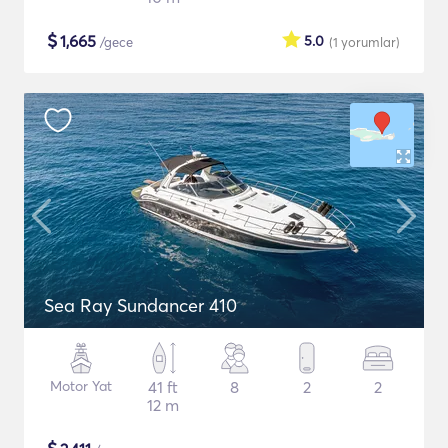
$
1,665
5.0
/gece
(1
yorumlar
)
Sea Ray Sundancer 410
Motor Yat
41 ft
8
2
2
12 m