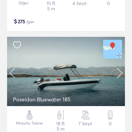
Diğer
15 ft
4 Seyir
0
5 m
$
275
/gün
Poseidon Bluewater 185
Motorlu Tekne
18 ft
7 Seyir
0
5 m