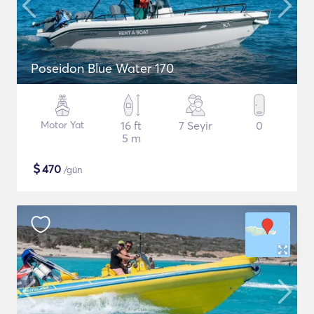
Poseidon Blue Water 170
Motor Yat
16 ft
7 Seyir
0
5 m
$
470
/gün