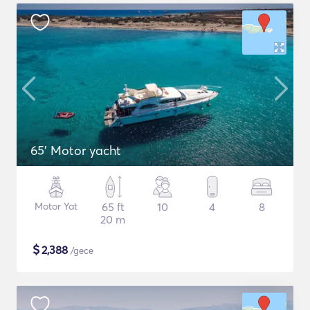
65' Motor yacht
Motor Yat
65 ft
10
4
8
20 m
$
2,388
/gece