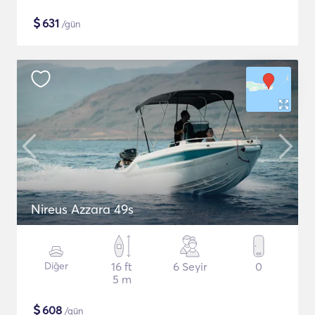
$
631
/gün
Nireus Azzara 49s
Diğer
16 ft
6 Seyir
0
5 m
$
608
/gün