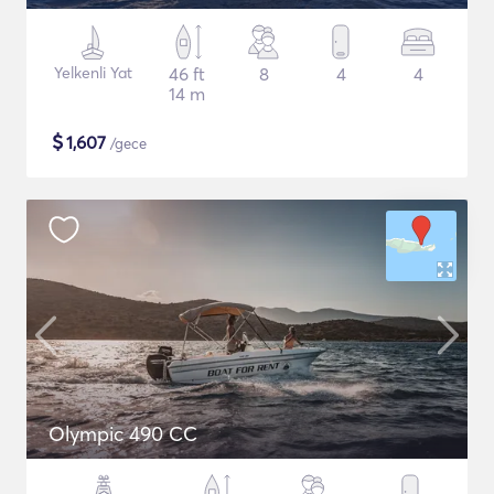
Yelkenli Yat
46 ft
8
4
4
14 m
$
1,607
/gece
Olympic 490 CC