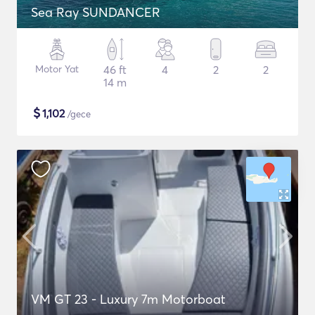
Sea Ray SUNDANCER
Motor Yat
46 ft
4
2
2
14 m
$
1,102
/gece
VM GT 23 - Luxury 7m Motorboat