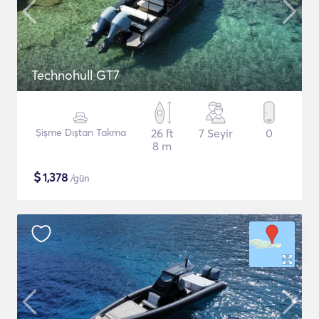
Technohull GT7
Şişme Dıştan Takma
26 ft
7 Seyir
0
8 m
$
1,378
/gün