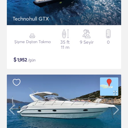
Technohull GTX
Şişme Dıştan Takma
35 ft
9 Seyir
0
11 m
$
1,952
/gün