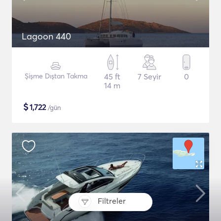
Lagoon 440
Şişme Dıştan Takma
45 ft
7 Seyir
0
14 m
$
1,722
/gün
Filtreler