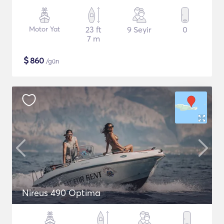
Motor Yat
23 ft
9 Seyir
0
7 m
$
860
/gün
Nireus 490 Optima