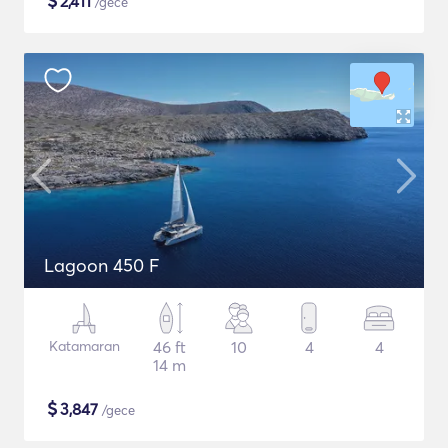
$
2,411
/gece
Lagoon 450 F
Katamaran
46 ft
10
4
4
14 m
$
3,847
/gece