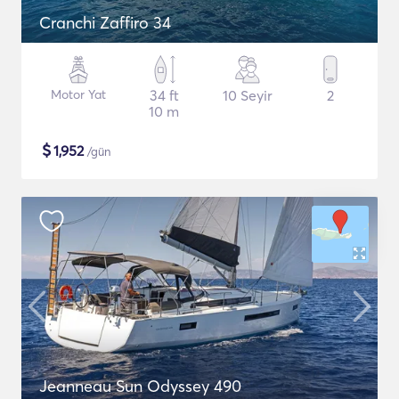
Cranchi Zaffiro 34
Motor Yat
34 ft
10 Seyir
2
10 m
$
1,952
/gün
Jeanneau Sun Odyssey 490