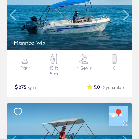
Marinco V45
Diğer
15 ft
4 Seyir
0
5 m
$
275
5.0
/gün
(2
yorumlar
)