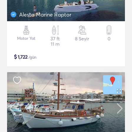
Alesta Marine Raptor
Motor Yat
37 ft
8 Seyir
0
11 m
$
1,722
/gün