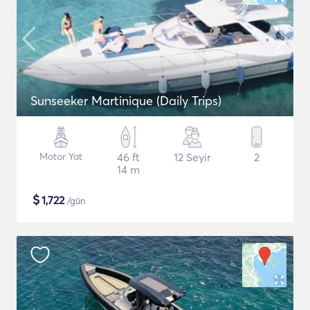
Sunseeker Martinique (Daily Trips)
Motor Yat
46 ft
12 Seyir
2
14 m
$
1,722
/gün