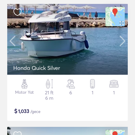
Honda Quick Silver
Motor Yat
21 ft
6
1
1
6 m
$
1,033
/gece