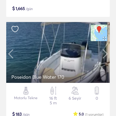
$
1,665
/gün
Poseidon Blue Water 170
Motorlu Tekne
16 ft
6 Seyir
0
5 m
$
183
5.0
/gün
(1
yorumlar
)