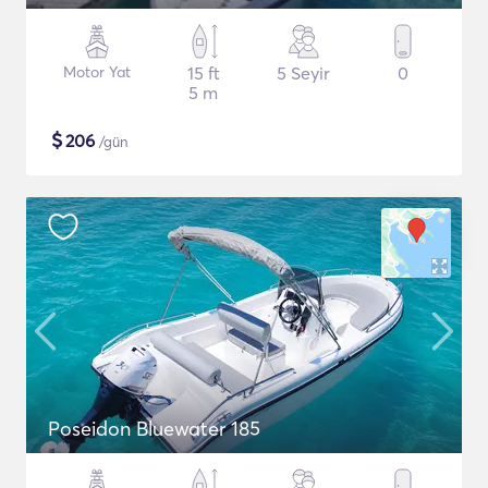
Motor Yat
15 ft
5 Seyir
0
5 m
$
206
/gün
Poseidon Bluewater 185