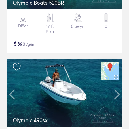
Olympic Boats 520BR
Diğer
17 ft
6 Seyir
0
5 m
$
390
/gün
Olympic 490sx