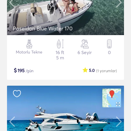
Poseidon Blue Water 170
Motorlu Tekne
16 ft
6 Seyir
0
5 m
$
195
5.0
/gün
(1
yorumlar
)