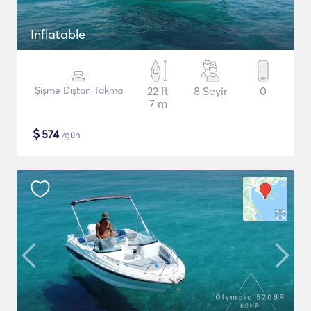
Inflatable
Şişme Dıştan Takma
22 ft
8 Seyir
0
7 m
$
574
/gün