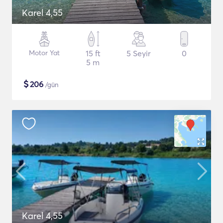
Karel 4,55
Motor Yat
15 ft
5 Seyir
0
5 m
$
206
/gün
Karel 4,55