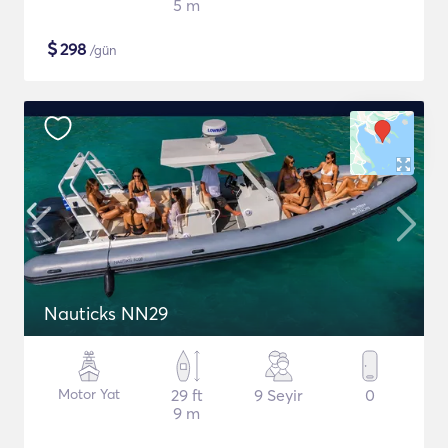
5 m
$
298
/gün
Nauticks NN29
Motor Yat
29 ft
9 Seyir
0
9 m