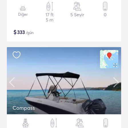
Diğer
17 ft
5 Seyir
0
5 m
$
333
/gün
Compass