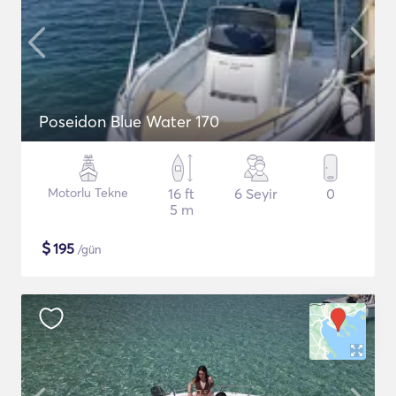
Poseidon Blue Water 170
Motorlu Tekne
16 ft
6 Seyir
0
5 m
$
195
/gün