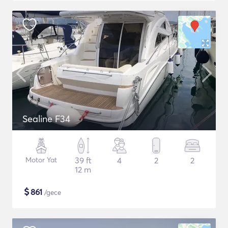
Sealine F34
Motor Yat
39 ft
4
2
2
12 m
$
861
/gece