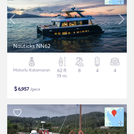
Nauticks NN62
Motorlu Katamaran
62 ft
8
4
4
19 m
$
6,957
/gece