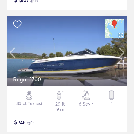
$
1,607
/gün
Regal 2700
Sürat Teknesi
29 ft
6 Seyir
1
9 m
$
746
/gün