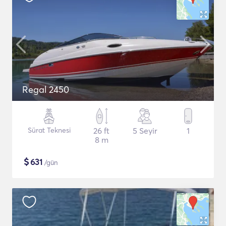
Regal 2450
Sürat Teknesi
26 ft
5 Seyir
1
8 m
$
631
/gün