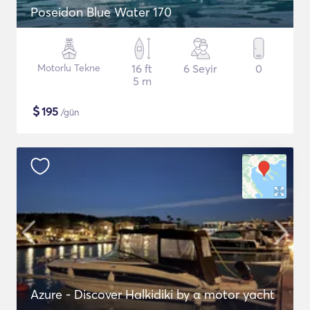
Poseidon Blue Water 170
Motorlu Tekne
16 ft
6 Seyir
0
5 m
$
195
/gün
Azure - Discover Halkidiki by α motor yacht