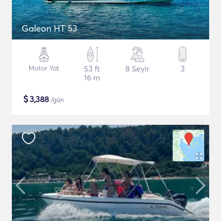
Galeon HT 53
Motor Yat
53 ft
8 Seyir
3
16 m
$
3,388
/gün