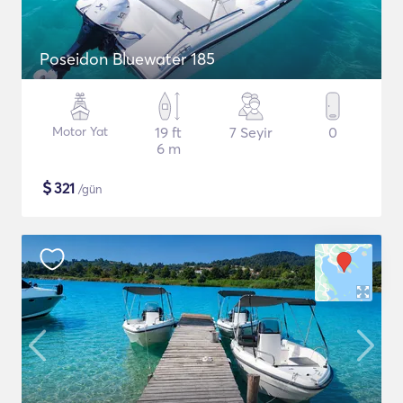
Poseidon Bluewater 185
Motor Yat
19 ft
7 Seyir
0
6 m
$
321
/gün