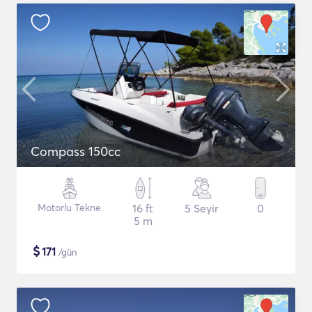
Compass 150cc
Motorlu Tekne
16 ft
5 Seyir
0
5 m
$
171
/gün