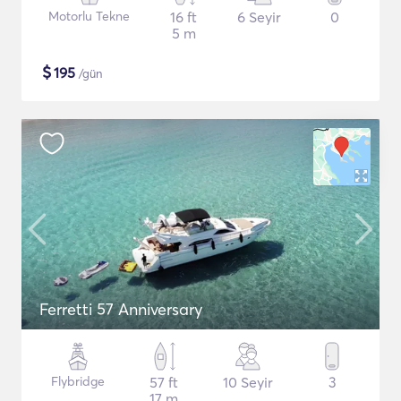
Motorlu Tekne
16 ft
6 Seyir
0
5 m
$
195
/gün
Ferretti 57 Anniversary
Flybridge
57 ft
10 Seyir
3
17 m