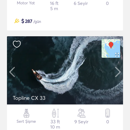
Motor Yat
16 ft
6 Seyir
0
5 m
$
287
/gün
Topline CX 33
Sert Şişme
33 ft
9 Seyir
0
10 m