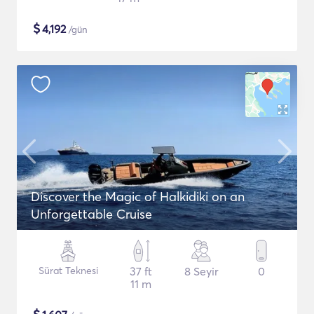
$
4,192
/gün
Discover the Magic of Halkidiki on an
Unforgettable Cruise
Sürat Teknesi
37 ft
8 Seyir
0
11 m