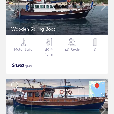
Wooden Sailing Boat
Motor Sailer
49 ft
40 Seyir
0
15 m
$
1,952
/gün