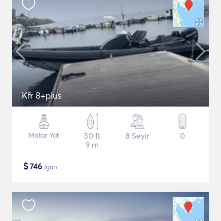
Kfr 8+plus
Motor Yat
30 ft
8 Seyir
0
9 m
$
746
/gün