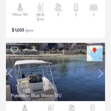
Motor Yat
26 ft
7
1
1
8 m
$
1,033
/gece
Poseidon Blue Water 170