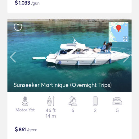
$
1,033
/gün
Sunseeker Martinique (Overnight Trips)
Motor Yat
46 ft
6
2
5
14 m
$
861
/gece