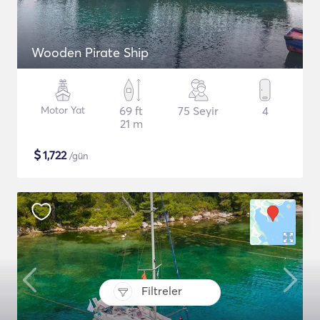
Wooden Pirate Ship
Motor Yat
69 ft
75 Seyir
4
21 m
$
1,722
/gün
Filtreler