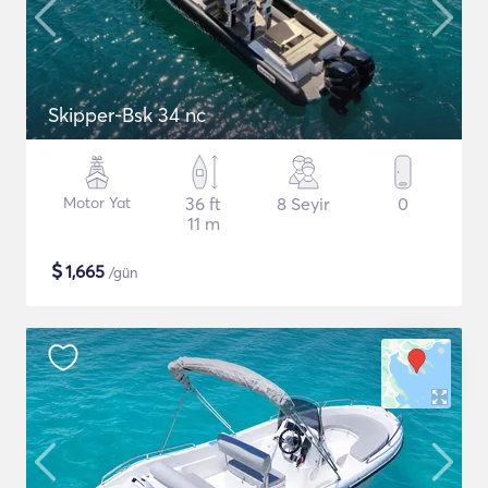
Skipper-Bsk 34 nc
Motor Yat
36 ft
8 Seyir
0
11 m
$
1,665
/gün