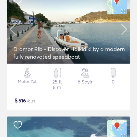
Dromor Rib - Discover Halkidiki by a modern
fully renovated speedboat
Motor Yat
25 ft
6 Seyir
0
8 m
$
516
/gün