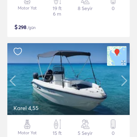
Motor Yat
19 ft
8 Seyir
0
6 m
$
298
/gün
Karel 4,55
Motor Yat
15 ft
5 Seyir
0