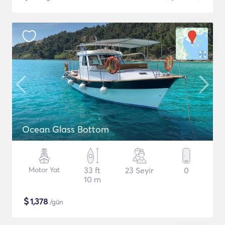
Ocean Glass Bottom
Motor Yat
33 ft
23 Seyir
0
10 m
$
1,378
/gün