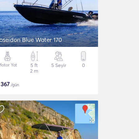
oseidon Blue Water 170
Motor Yat
5 ft
5 Seyir
0
2 m
$
367
/gün