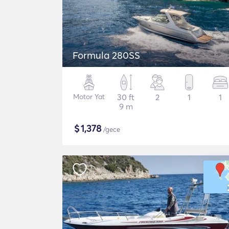
Formula 280SS
Motor Yat
30 ft
2
1
1
9 m
$
1,378
/gece