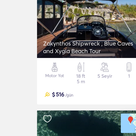
Zakynthos Shipwreck , Blue Caves
and Xygia Beach Tour
Motor Yat
18 ft
5 Seyir
1
5 m
$
516
/gün