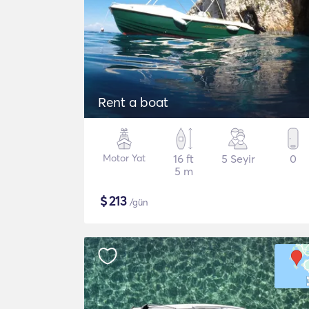
Rent a boat
Motor Yat
16 ft
5 Seyir
0
5 m
$
213
/gün