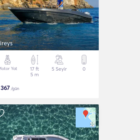
ireys
Motor Yat
17 ft
5 Seyir
0
5 m
$
367
/gün