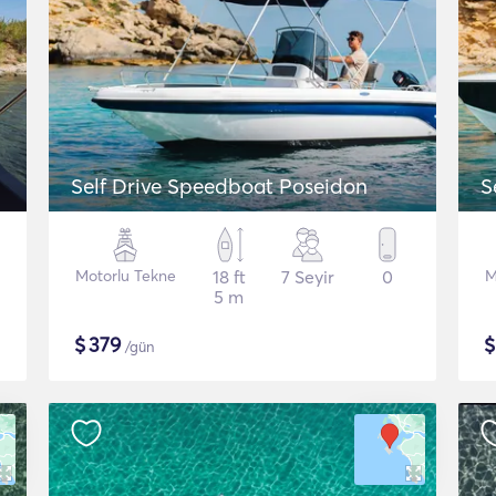
Self Drive Speedboat Poseidon
S
Motorlu Tekne
18 ft
7 Seyir
0
M
5 m
$
379
/gün