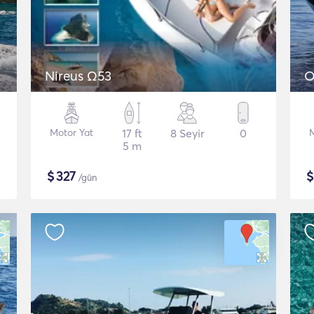
Nireus Ω53
Motor Yat
17 ft
8 Seyir
0
5 m
$
327
/gün