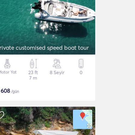
rivate customised speed boat tour
Motor Yat
23 ft
8 Seyir
0
7 m
$
608
/gün