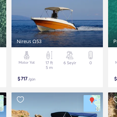
Nireus Ω53
P
Motor Yat
17 ft
6 Seyir
0
5 m
$
717
/gün