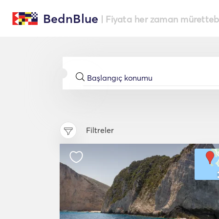
BednBlue
| Fiyata her zaman müretteba
Filtreler