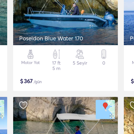
Poseidon Blue Water 170
P
Motor Yat
17 ft
5 Seyir
0
5 m
$
367
/gün