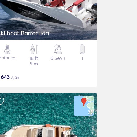
Oki boat Barracuda
Motor Yat
18 ft
6 Seyir
1
5 m
$
643
/gün