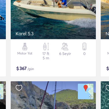
Karel 5.3
N
Motor Yat
17 ft
6 Seyir
0
5 m
$
367
/gün