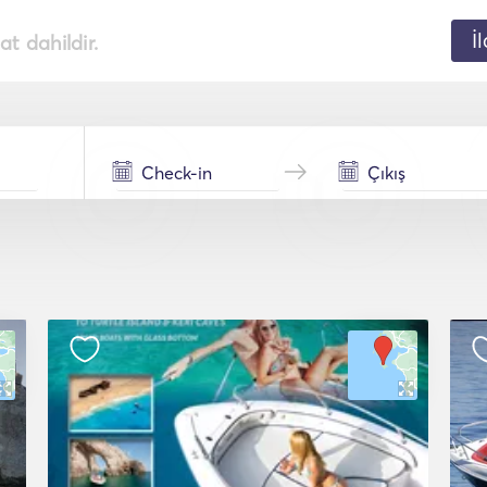
İ
t dahildir.