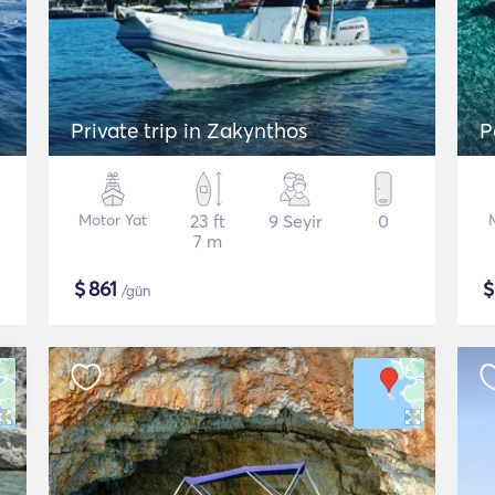
Private trip in Zakynthos
P
Motor Yat
23 ft
9 Seyir
0
7 m
$
861
/gün