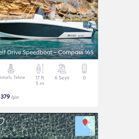
elf Drive Speedboat - Compass 165
otorlu Tekne
17 ft
6 Seyir
0
5 m
$
379
/gün