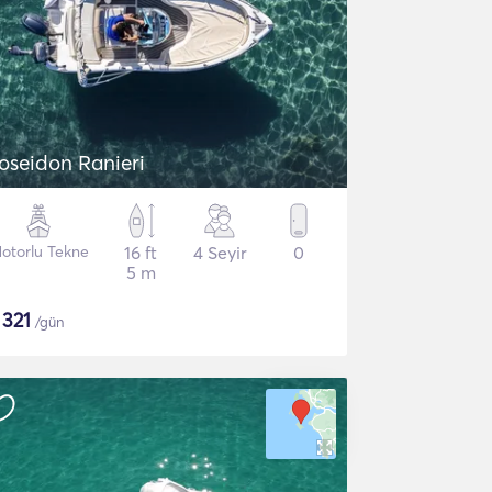
oseidon Ranieri
otorlu Tekne
16 ft
4 Seyir
0
5 m
$
321
/gün