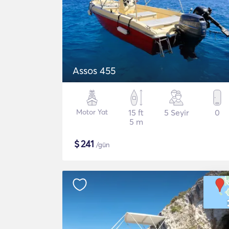
Assos 455
Motor Yat
15 ft
5 Seyir
0
5 m
$
241
/gün