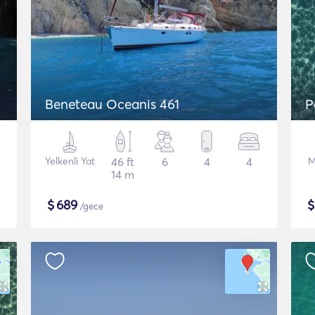
Beneteau Oceanis 461
P
Yelkenli Yat
46 ft
6
4
4
M
14 m
$
689
/gece