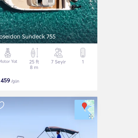
oseidon Sundeck 755
Motor Yat
25 ft
7 Seyir
1
8 m
$
459
/gün