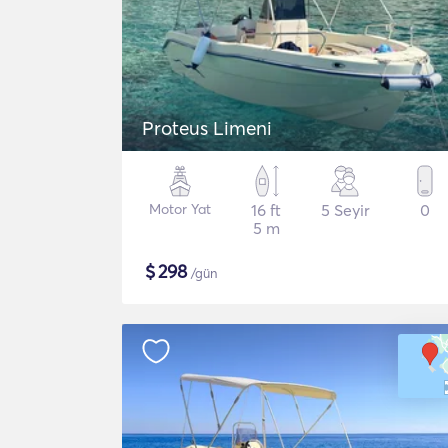
Proteus Limeni
Motor Yat
16 ft
5 Seyir
0
5 m
$
298
/gün