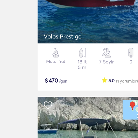
Volos Prestige
Motor Yat
18 ft
7 Seyir
0
5 m
$
470
5.0
/gün
(1
yorumlar
)