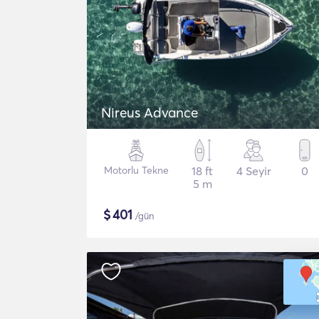
Nireus Advance
Motorlu Tekne
18 ft
4 Seyir
0
5 m
$
401
/gün