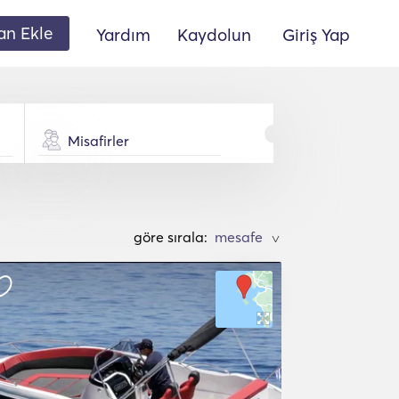
lan Ekle
Yardım
Kaydolun
Giriş Yap
Misafirler
göre sırala:
>