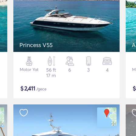
Princess V55
A
Motor Yat
56 ft
6
3
4
M
17 m
$
2,411
/gece