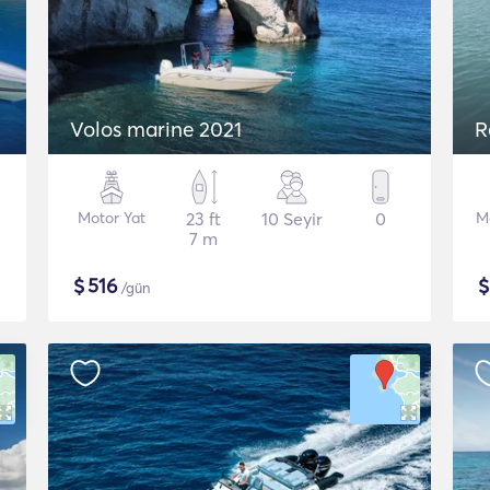
Volos marine 2021
R
Motor Yat
23 ft
10 Seyir
0
M
7 m
$
516
/gün