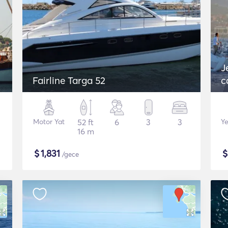
J
Fairline Targa 52
c
Motor Yat
52 ft
6
3
3
Ye
16 m
$
1,831
/gece