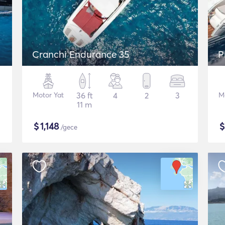
Cranchi Endurance 35
Motor Yat
36 ft
4
2
3
M
11 m
$
1,148
/gece