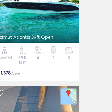
zimut Atlantis 39ft Open
otor Yat
39 ft
4
2
3
12 m
$
1,378
/gece