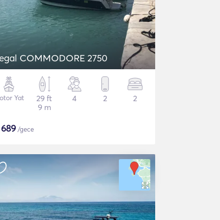
egal COMMODORE 2750
otor Yat
29 ft
4
2
2
9 m
$
689
/gece