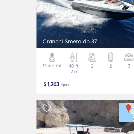
Cranchi Smeraldo 37
Motor Yat
40 ft
2
2
3
12 m
$
1,263
/gece