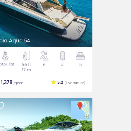
aia Aqua 54
otor Yat
56 ft
6
3
5
17 m
$
1,378
5.0
/gece
(1
yorumlar
)