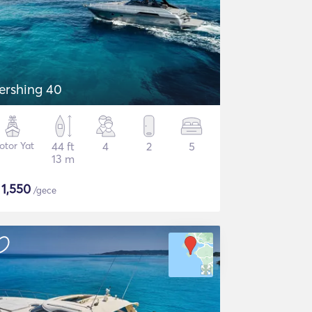
ershing 40
otor Yat
44 ft
4
2
5
13 m
$
1,550
/gece