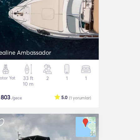
ealine Ambassador
otor Yat
33 ft
2
1
1
10 m
$
803
5.0
/gece
(1
yorumlar
)