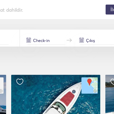
İ
t dahildir.