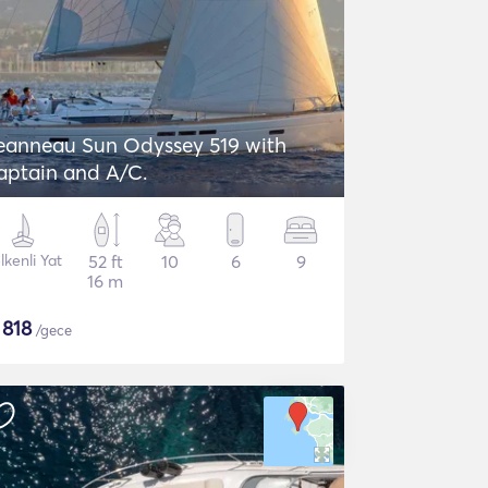
eanneau Sun Odyssey 519 with
aptain and A/C.
lkenli Yat
52 ft
10
6
9
16 m
$
818
/gece