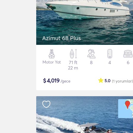
Azimut 68 Plus
Motor Yat
71 ft
8
4
6
22 m
$
4,019
5.0
/gece
(1
yorumlar
)