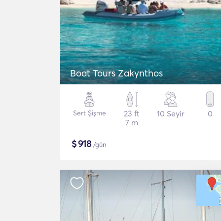
Boat Tours Zakynthos
Sert Şişme
23 ft
10 Seyir
0
7 m
$
918
/gün