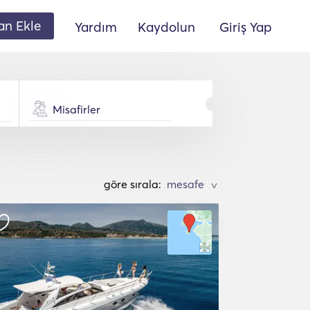
lan Ekle
Yardım
Kaydolun
Giriş Yap
Misafirler
göre sırala:
>