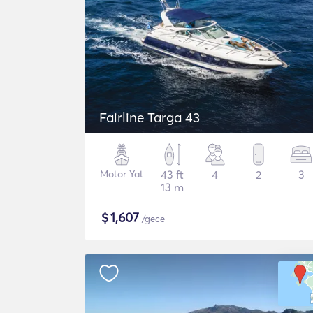
Fairline Targa 43
Motor Yat
43 ft
4
2
3
13 m
$
1,607
/gece