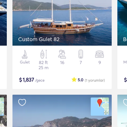
Custom Gulet 82
B
Gulet
82 ft
16
7
9
M
25 m
$
1,837
5.0
/gece
(1
yorumlar
)