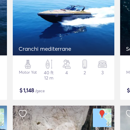
Cranchi mediterrane
S
Motor Yat
40 ft
4
2
3
M
12 m
$
1,148
/gece