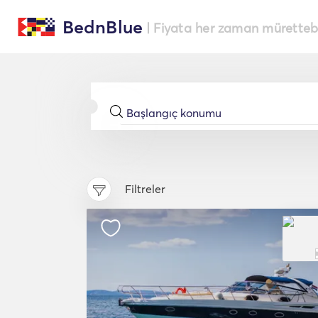
BednBlue
| Fiyata her zaman müretteba
Filtreler