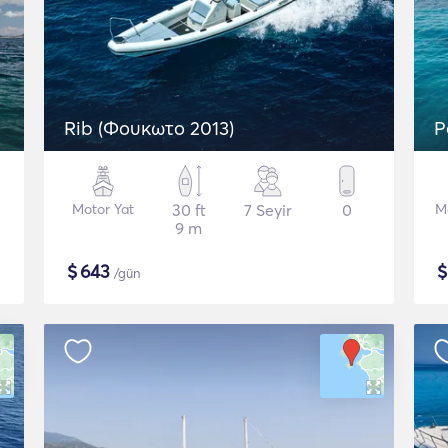
Rib (Φουκωτο 2013)
P
Motor Yat
30 ft
7 Seyir
0
M
9 m
$
643
/gün