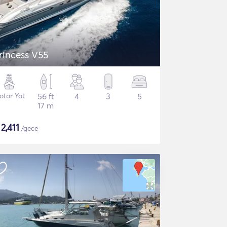
Princess V55
otor Yat
56 ft
4
3
5
17 m
$
2,411
/gece