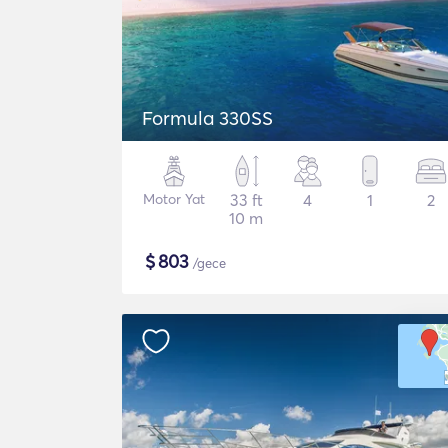
Formula 330SS
Motor Yat
33 ft
4
1
2
10 m
$
803
/gece