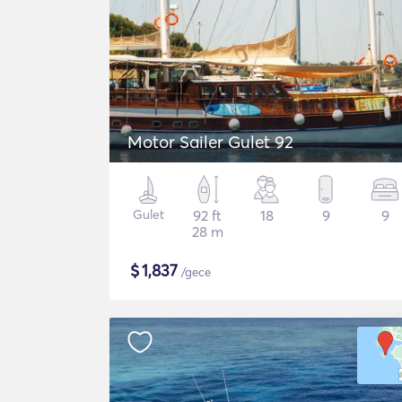
Motor Sailer Gulet 92
Gulet
92 ft
18
9
9
28 m
$
1,837
/gece