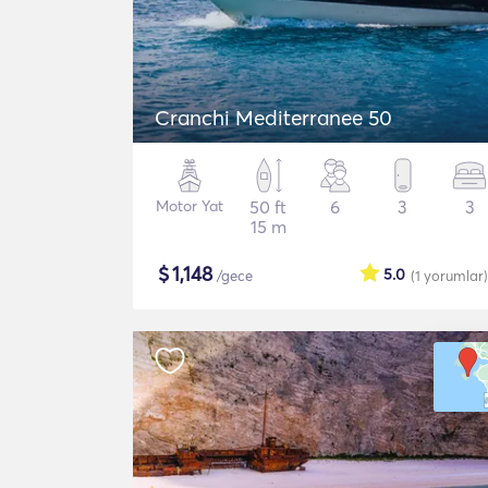
Cranchi Mediterranee 50
Motor Yat
50 ft
6
3
3
15 m
$
1,148
5.0
/gece
(1
yorumlar
)